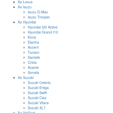
Xe Lexus
Xe Isuzu
Isuzu D-Max
Isuzu Trooper
Xe Hyundai
Hyundai I20 Active
Hyundai Grand I10
Kona
Elantra
Accent
Tucson
Santafe
Creta
Avante
Sonata
Xe Suzuki
Suzuki Celerio
Suzuki Ertiga
Suzuki Swift
Suzuki Ciaz
Suzuki Vitara
Suzuki XL7
Xe VinFast