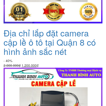
Địa chỉ lắp đặt camera
cập lề ô tô tại Quận 8 có
hình ảnh sắc nét
- 40%
Giá
Giá
2.000.000
₫
1.200.000
₫
gốc
hiện
là:
tại
2.000.000₫.
là:
1.200.000₫.