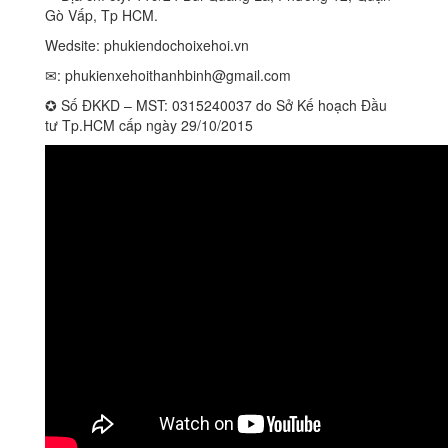
Gò Vấp, Tp HCM.
Wedsite: phukiendochoixehoi.vn
✉:
phukienxehoithanhbinh@gmail.com
✪ Số ĐKKD – MST: 0315240037 do Sở Kế hoạch Đầu
tư Tp.HCM cấp ngày 29/10/2015