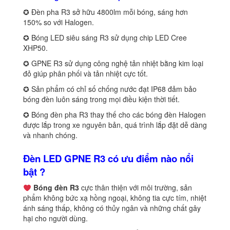
✪ Đèn pha R3 sở hữu 4800lm mỗi bóng, sáng hơn
150% so với Halogen.
✪ Bóng LED siêu sáng R3 sử dụng chip LED Cree
XHP50.
✪ GPNE R3 sử dụng công nghệ tản nhiệt bằng kim loại
đỏ giúp phân phối và tản nhiệt cực tốt.
✪ Sản phẩm có chỉ số chống nước đạt IP68 đảm bảo
bóng đèn luôn sáng trong mọi điều kiện thời tiết.
✪ Bóng đèn pha R3 thay thế cho các bóng đèn Halogen
được lắp trong xe nguyên bản, quá trình lắp đặt dễ dàng
và nhanh chóng.
Đèn LED GPNE R3 có ưu điểm nào nổi
bật ?
Bóng đèn R3
cực thân thiện với môi trường, sản
phẩm không bức xạ hồng ngoại, không tia cực tím, nhiệt
ánh sáng thấp, không có thủy ngân và những chất gây
hại cho người dùng.