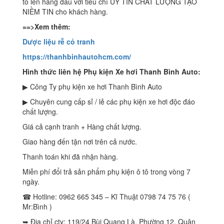
tô lên hàng đầu với tiêu chí UY TÍN CHẤT LƯỢNG TẠO
NIỀM TIN cho khách hàng.
==>Xem thêm:
Dược liệu rễ cỏ tranh
https://thanhbinhautohcm.com/
Hình thức liên hệ Phụ kiện Xe hơi Thanh Bình Auto:
▶ Công Ty phụ kiện xe hơi Thanh Bình Auto
▶ Chuyên cung cấp sỉ / lẻ các phụ kiện xe hơi độc đáo
chất lượng.
Giá cả cạnh tranh + Hàng chất lượng.
Giao hàng đến tận nơi trên cả nước.
Thanh toán khi đã nhận hàng.
Miễn phí đổi trả sản phẩm phụ kiện ô tô trong vòng 7
ngày.
☎ Hotline: 0962 665 345 – Kĩ Thuật 0798 74 75 76 (
Mr:Bình )
➥ Địa chỉ cty: 119/24 Bùi Quang Là, Phường 12, Quận