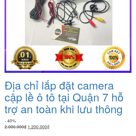
Địa chỉ lắp đặt camera
cập lề ô tô tại Quận 7 hỗ
trợ an toàn khi lưu thông
- 40%
Giá
Giá
2.000.000
₫
1.200.000
₫
gốc
hiện