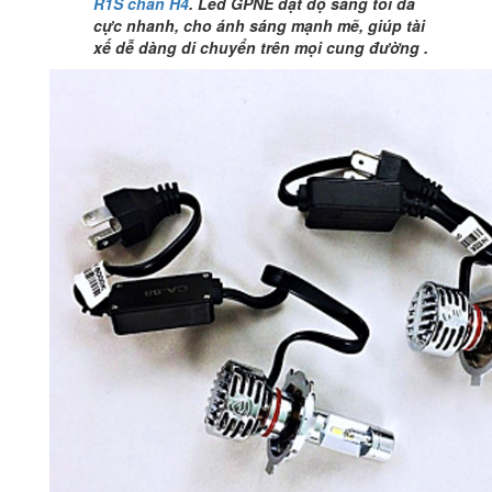
R1S chân H4
. Led GPNE đạt độ sáng tối đa
cực nhanh, cho ánh sáng mạnh mẽ, giúp tài
xế dễ dàng di chuyển trên mọi cung đường .