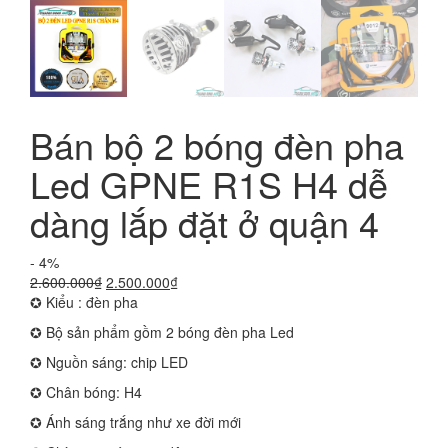
Bán bộ 2 bóng đèn pha
Led GPNE R1S H4 dễ
dàng lắp đặt ở quận 4
- 4%
Giá
Giá
2.600.000
₫
2.500.000
₫
gốc
hiện
✪ Kiểu : đèn pha
là:
tại
✪ Bộ sản phẩm gồm 2 bóng đèn pha Led
2.600.000₫.
là:
2.500.000₫.
✪ Nguồn sáng: chip LED
✪ Chân bóng: H4
✪ Ánh sáng trắng như xe đời mới