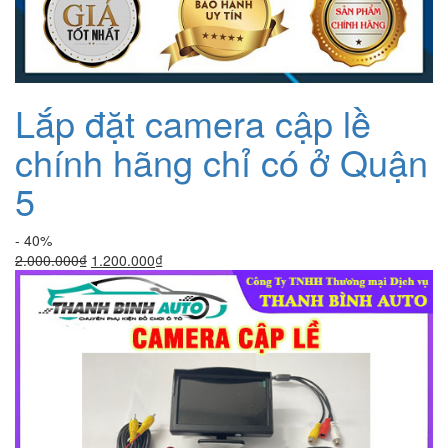
Lắp đặt camera cập lề
chính hãng chỉ có ở Quận
5
- 40%
Giá
Giá
2.000.000
₫
1.200.000
₫
gốc
hiện
là:
tại
2.000.000₫.
là:
1.200.000₫.