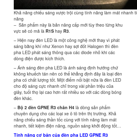
Khả năng chiếu sáng vược trội cùng tính năng làm mát nhanh ti
năng
– Sản phẩm này là bản nâng cấp mới tùy theo từng khu
vực sẽ có mã là
R1S
hay
R3
.
– Hiện nay đèn LED là một công nghệ mới thay vì phát
sáng bằng khí như Xenon hay sợi đốt Halogen thì đèn
pha LED phát sáng thông qua các diode nhỏ khi các
dòng điện được kích thích.
– Ánh sáng đèn pha LED là ánh sáng định hướng chứ
không khuếch tán nên có thể khẳng định đây là loại đèn
pha có chất lượng tốt. Một điểm nổi bật nữa là đèn LED
cho độ sáng cực nhanh chỉ trong vài phần triệu của
giây, tuổi thọ lại cao hơn rất nhiều so với các dòng bóng
đèn khác.
–
Bộ 2 đèn
GPNE R3 chân H4
là dòng sản phẩm
chuyên dụng cho các loại xe ô tô trên thị trường. Khả
năng chiếu sáng thần tốc cùng với tính năng làm mát
nhanh, tiết kiệm điện năng, nguồn sáng khởi động tốt…
Tính năng cơ bản của đèn pha LED GPNE R3