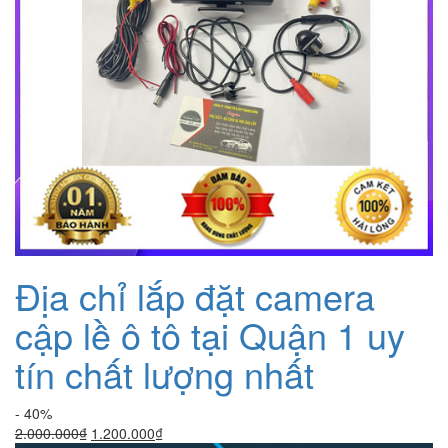
Địa chỉ lắp đặt camera
cập lề ô tô tại Quận 1 uy
tín chất lượng nhất
- 40%
Giá
Giá
2.000.000
₫
1.200.000
₫