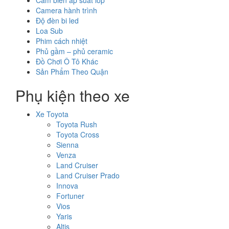
Cảm biến áp suất lốp
Camera hành trình
Độ đèn bi led
Loa Sub
Phim cách nhiệt
Phủ gầm – phủ ceramic
Đồ Chơi Ô Tô Khác
Sản Phẩm Theo Quận
Phụ kiện theo xe
Xe Toyota
Toyota Rush
Toyota Cross
Sienna
Venza
Land Cruiser
Land Cruiser Prado
Innova
Fortuner
Vios
Yaris
Altis