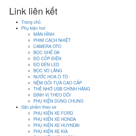
là:
tại
Link liên kết
2.000.000₫.
là:
1.200.000₫.
Trang chủ
Phụ kiện hot
MÀN HÌNH
PHIM CÁCH NHIỆT
CAMERA OTO
BỌC GHẾ DA
ĐỘ CỐP ĐIỆN
ĐỘ ĐÈN LED
BỌC VÔ LĂNG
NƯỚC HOA Ô TÔ
NỆM GỐI TỰA CAO CẤP
THẺ NHỚ USB CHÍNH HÃNG
ĐỊNH VỊ THEO DÕI
PHỤ KIỆN DÙNG CHUNG
Sản phẩm theo xe
PHỤ KIỆN XE FORD
PHỤ KIỆN XE HONDA
PHỤ KIỆN XE HUYNDAI
PHỤ KIỆN XE KIA