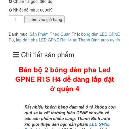
✪ Chùm tia góc: 360 độ
✪ Nhiệt độ màu: 6000K
Bán
Thêm vào giỏ hàng
bộ
2
Danh mục:
Sản Phẩm Theo Quận
Thẻ:
bóng đèn LED GPNE
bóng
R3
,
lắp đèn pha LED GPNE R3 H4 tại Thanh Bình auto uy tín
đèn
pha
Chi tiết sản phẩm
Led
GPNE
R1S
Bán bộ 2 bóng đèn pha Led
H4
dễ
GPNE R1S H4 dễ dàng lắp đặt
dàng
ở quận 4
lắp
đặt
ở
quận
Rất nhiều khách hàng đam mê ô tô không còn
4
quá xa lạ với thương hiệu GPNE chuyên về
số
các sản phẩm chiếu sáng. Thanh Bình auto
lượng
xin giới thiệu đến bạn sản phẩm
LED GPNE