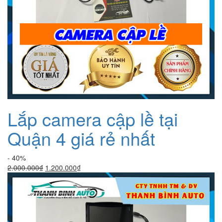
Lắp camera cập lề tại
Quận 4 giá rẻ nhất
- 40%
Giá
Giá
2.000.000
₫
1.200.000
₫
gốc
hiện
là:
tại
2.000.000₫.
là:
1.200.000₫.