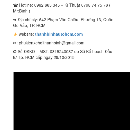
☎ Hotline: 0962 665 345 – Kĩ Thuật 0798 74 75 76 (
Mr:Bình )
➥ Địa chỉ cty: 642 Phạm Văn Chiêu, Phường 13, Quận
Gò Vấp, TP. HCM
website:
thanhbinhautohcm.com
✉:
phukienxehoithanhbinh@gmail.com
✪ Số ĐKKD – MST: 0315240037 do Sở Kế hoạch Đầu
tư Tp. HCM cấp ngày 29/10/2015