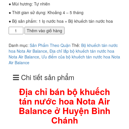
● Mùi hương: Tự nhiên
● Thời gian sử dụng: Khoảng 4 – 5 tháng
● Bộ sản phẩm: 1 lọ nước hoa + Bộ khuếch tán nước hoa
Địa
Thêm vào giỏ hàng
chỉ
bán
Danh mục:
Sản Phẩm Theo Quận
Thẻ:
Bộ khuếch tán nước
bộ
hoa Nota Air Balance
,
Địa chỉ lắp bộ khuếch tán nước hoa
khuếch
Nota Air Balance
,
Ưu điểm của bộ khuếch tán nước hoa Nota
tán
Air Balance
nước
hoa
Chi tiết sản phẩm
Nota
Air
Balance
Địa chỉ bán bộ khuếch
ở
tán nước hoa Nota Air
Huyện
Bình
Balance ở Huyện Bình
Chánh
số
Chánh
lượng