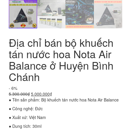
Địa chỉ bán bộ khuếch
tán nước hoa Nota Air
Balance ở Huyện Bình
Chánh
- 6%
Giá
Giá
5.300.000
₫
5.000.000
₫
gốc
hiện
● Tên sản phẩm: Bộ khuếch tán nước hoa Nota Air Balance
là:
tại
● Công nghệ: Đức
5.300.000₫.
là:
5.000.000₫.
● Xuất xứ: Việt Nam
● Dung tích: 30ml