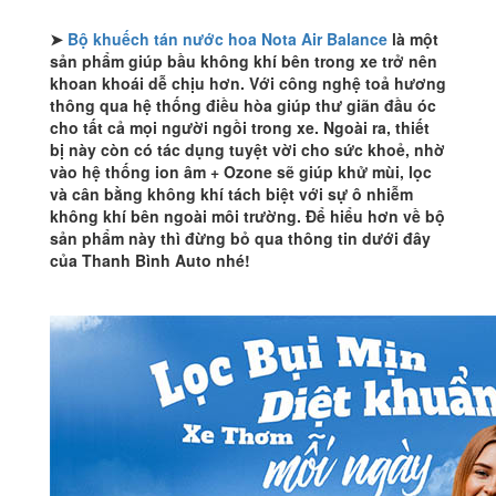
➤
Bộ khuếch tán nước hoa Nota Air Balance
là một
sản phẩm giúp bầu không khí bên trong xe trở nên
khoan khoái dễ chịu hơn. Với công nghệ toả hương
thông qua hệ thống điều hòa giúp thư giãn đầu óc
cho tất cả mọi người ngồi trong xe. Ngoài ra, thiết
bị này còn có tác dụng tuyệt vời cho sức khoẻ, nhờ
vào hệ thống ion âm + Ozone sẽ giúp khử mùi, lọc
và cân bằng không khí tách biệt với sự ô nhiễm
không khí bên ngoài môi trường. Để hiểu hơn về bộ
sản phẩm này thì đừng bỏ qua thông tin dưới đây
của Thanh Bình Auto nhé!