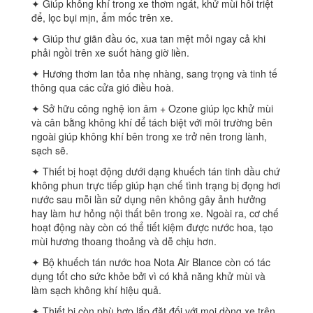
✦ Giúp không khí trong xe thơm ngát, khử mùi hôi triệt
để, lọc bụi mịn, ẩm mốc trên xe.
✦ Giúp thư giãn đầu óc, xua tan mệt mỏi ngay cả khi
phải ngồi trên xe suốt hàng giờ liền.
✦ Hương thơm lan tỏa nhẹ nhàng, sang trọng và tinh tế
thông qua các cửa gió điều hoà.
✦ Sở hữu công nghệ ion âm + Ozone giúp lọc khử mùi
và cân bằng không khí để tách biệt với môi trường bên
ngoài giúp không khí bên trong xe trở nên trong lành,
sạch sẽ.
✦ Thiết bị hoạt động dưới dạng khuếch tán tinh dầu chứ
không phun trực tiếp giúp hạn chế tình trạng bị đọng hơi
nước sau mỗi lần sử dụng nên không gây ảnh hưởng
hay làm hư hỏng nội thất bên trong xe. Ngoài ra, cơ chế
hoạt động này còn có thể tiết kiệm được nước hoa, tạo
mùi hương thoang thoảng và dễ chịu hơn.
✦ Bộ khuếch tán nước hoa Nota Air Blance còn có tác
dụng tốt cho sức khỏe bởi vì có khả năng khử mùi và
làm sạch không khí hiệu quả.
✦ Thiết bị còn phù hợp lắp đặt đối với mọi dòng xe trên