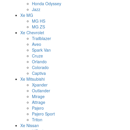
Honda Odyssey
Jazz
Xe MG
MG HS
MG ZS
Xe Chevrolet
Trailblazer
Aveo
Spark Van
Cruze
Orlando
Colorado
Captiva
Xe Mitsubishi
Xpander
Outlander
Mirage
Attrage
Pajero
Pajero Sport
Triton
Xe Nissan