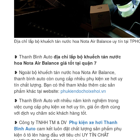
Địa chỉ lắp bộ khuếch tán nước hoa Nota Air Balance uy tín tại TP
❥ Thanh Bình Auto
địa chỉ lắp bộ khuếch tán nước
hoa Nota Air Balance giá tốt tại quận 7
❥ Ngoài bộ khuếch tán nước hoa Nota Air Balance,
thanh bình auto còn cung cấp nhiều phụ kiện xe hơi uy
tín chất lượng. Bạn có thể tham khảo thêm các sản
phẩm khác tại website:
phukiendochoixehoi.vn
❥ Thanh Bình Auto với nhiều năm kinh nghiệm trong
việc cung cấp phụ kiện xe hơi uy tín, giá ổn định cùng
với dịch vụ chăm sóc khách hàng tốt.
❥ Công ty TNHH TM & DV
Phụ kiện xe hơi Thanh
Bình Auto
cam kết luôn đặt chất lượng sản phẩm phụ
kiện ô tô lên hàng đầu với tiêu chí UY TÍN CHẤT