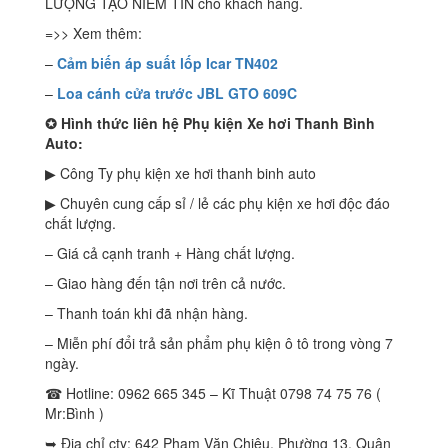
LƯỢNG TẠO NIỀM TIN cho khách hàng.
=>> Xem thêm:
–
C
ảm biến áp suất lốp Icar TN402
–
L
oa cánh cửa trước JBL GTO 609C
✪
Hình thức liên hệ Phụ kiện Xe hơi Thanh Bình
Auto:
▶ Công Ty phụ kiện xe hơi thanh binh auto
▶ Chuyên cung cấp sỉ / lẻ các phụ kiện xe hơi độc đáo
chất lượng.
– Giá cả cạnh tranh + Hàng chất lượng.
– Giao hàng đến tận nơi trên cả nước.
– Thanh toán khi đã nhận hàng.
– Miễn phí đổi trả sản phẩm phụ kiện ô tô trong vòng 7
ngày.
☎ Hotline: 0962 665 345 – Kĩ Thuật 0798 74 75 76 (
Mr:Bình )
➥ Địa chỉ cty: 642 Phạm Văn Chiêu, Phường 13, Quận