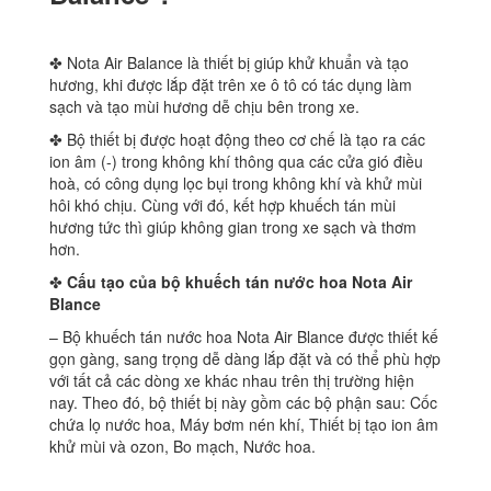
✤ Nota Air Balance là thiết bị giúp khử khuẩn và tạo
hương, khi được lắp đặt trên xe ô tô có tác dụng làm
sạch và tạo mùi hương dễ chịu bên trong xe.
✤ Bộ thiết bị được hoạt động theo cơ chế là tạo ra các
ion âm (-) trong không khí thông qua các cửa gió điều
hoà, có công dụng lọc bụi trong không khí và khử mùi
hôi khó chịu. Cùng với đó, kết hợp khuếch tán mùi
hương tức thì giúp không gian trong xe sạch và thơm
hơn.
✤
Cấu tạo của bộ khuếch tán nước hoa Nota Air
Blance
– Bộ khuếch tán nước hoa Nota Air Blance được thiết kế
gọn gàng, sang trọng dễ dàng lắp đặt và có thể phù hợp
với tất cả các dòng xe khác nhau trên thị trường hiện
nay. Theo đó, bộ thiết bị này gồm các bộ phận sau: Cốc
chứa lọ nước hoa, Máy bơm nén khí, Thiết bị tạo ion âm
khử mùi và ozon, Bo mạch, Nước hoa.