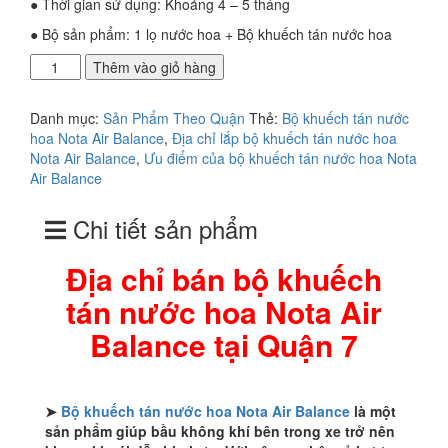
● Thời gian sử dụng: Khoảng 4 – 5 tháng
● Bộ sản phẩm: 1 lọ nước hoa + Bộ khuếch tán nước hoa
Địa
Thêm vào giỏ hàng
chỉ
bán
Danh mục:
Sản Phẩm Theo Quận
Thẻ:
Bộ khuếch tán nước
bộ
hoa Nota Air Balance
,
Địa chỉ lắp bộ khuếch tán nước hoa
khuếch
Nota Air Balance
,
Ưu điểm của bộ khuếch tán nước hoa Nota
tán
Air Balance
nước
hoa
Chi tiết sản phẩm
Nota
Air
Balance
Địa chỉ bán bộ khuếch
tại
tán nước hoa Nota Air
Quận
7
Balance tại Quận 7
số
lượng
➤
Bộ khuếch tán nước hoa Nota Air Balance
là một
sản phẩm giúp bầu không khí bên trong xe trở nên