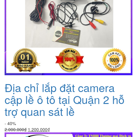
Địa chỉ lắp đặt camera
cập lề ô tô tại Quận 2 hỗ
trợ quan sát lề
- 40%
Giá
Giá
2.000.000
₫
1.200.000
₫
gốc
hiện