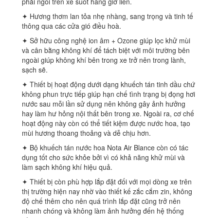
phải ngồi trên xe suốt hàng giờ liền.
✦ Hương thơm lan tỏa nhẹ nhàng, sang trọng và tinh tế
thông qua các cửa gió điều hoà.
✦ Sở hữu công nghệ ion âm + Ozone giúp lọc khử mùi
và cân bằng không khí để tách biệt với môi trường bên
ngoài giúp không khí bên trong xe trở nên trong lành,
sạch sẽ.
✦ Thiết bị hoạt động dưới dạng khuếch tán tinh dầu chứ
không phun trực tiếp giúp hạn chế tình trạng bị đọng hơi
nước sau mỗi lần sử dụng nên không gây ảnh hưởng
hay làm hư hỏng nội thất bên trong xe. Ngoài ra, cơ chế
hoạt động này còn có thể tiết kiệm được nước hoa, tạo
mùi hương thoang thoảng và dễ chịu hơn.
✦ Bộ khuếch tán nước hoa Nota Air Blance còn có tác
dụng tốt cho sức khỏe bởi vì có khả năng khử mùi và
làm sạch không khí hiệu quả.
✦ Thiết bị còn phù hợp lắp đặt đối với mọi dòng xe trên
thị trường hiện nay nhờ vào thiết kế zắc cắm zin, không
độ chế thêm cho nên quá trình lắp đặt cũng trở nên
nhanh chóng và không làm ảnh hưởng đến hệ thống