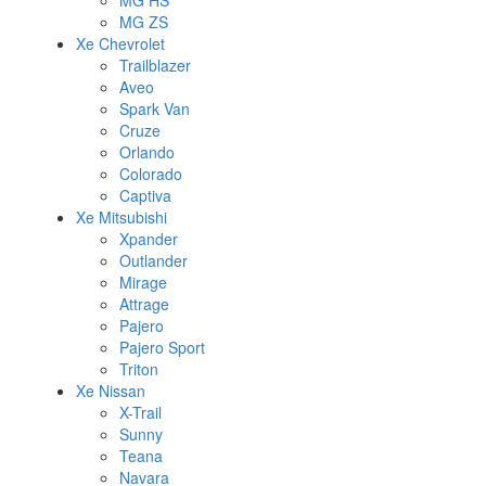
MG HS
MG ZS
Xe Chevrolet
Trailblazer
Aveo
Spark Van
Cruze
Orlando
Colorado
Captiva
Xe Mitsubishi
Xpander
Outlander
Mirage
Attrage
Pajero
Pajero Sport
Triton
Xe Nissan
X-Trail
Sunny
Teana
Navara