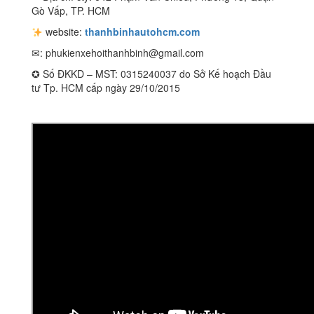
Gò Vấp, TP. HCM
website:
thanhbinhautohcm.com
✉:
phukienxehoithanhbinh@gmail.com
✪ Số ĐKKD – MST: 0315240037 do Sở Kế hoạch Đầu
tư Tp. HCM cấp ngày 29/10/2015