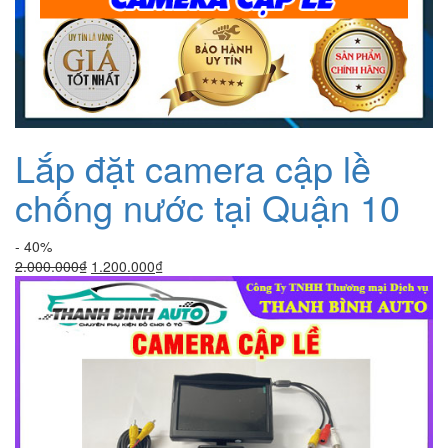
Lắp đặt camera cập lề
chống nước tại Quận 10
- 40%
Giá
Giá
2.000.000
₫
1.200.000
₫
gốc
hiện
là:
tại
2.000.000₫.
là:
1.200.000₫.