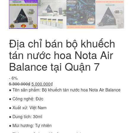
Địa chỉ bán bộ khuếch
tán nước hoa Nota Air
Balance tại Quận 7
- 6%
Giá
Giá
5.300.000
₫
5.000.000
₫
gốc
hiện
● Tên sản phẩm: Bộ khuếch tán nước hoa Nota Air Balance
là:
tại
● Công nghệ: Đức
5.300.000₫.
là:
5.000.000₫.
● Xuất xứ: Việt Nam
● Dung tích: 30ml
● Mùi hương: Tự nhiên