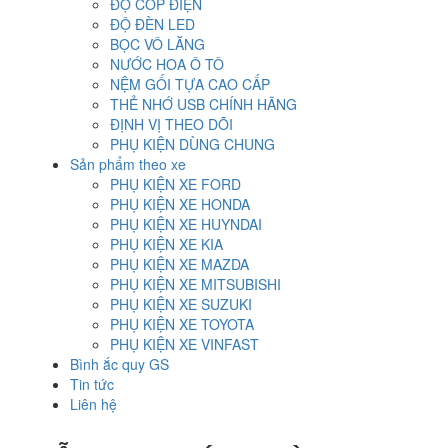
ĐỘ CỐP ĐIỆN
ĐỘ ĐÈN LED
BỌC VÔ LĂNG
NƯỚC HOA Ô TÔ
NỆM GỐI TỰA CAO CẤP
THẺ NHỚ USB CHÍNH HÃNG
ĐỊNH VỊ THEO DÕI
PHỤ KIỆN DÙNG CHUNG
Sản phẩm theo xe
PHỤ KIỆN XE FORD
PHỤ KIỆN XE HONDA
PHỤ KIỆN XE HUYNDAI
PHỤ KIỆN XE KIA
PHỤ KIỆN XE MAZDA
PHỤ KIỆN XE MITSUBISHI
PHỤ KIỆN XE SUZUKI
PHỤ KIỆN XE TOYOTA
PHỤ KIỆN XE VINFAST
Bình ắc quy GS
Tin tức
Liên hệ