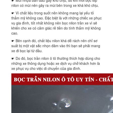
☛ Mùi nhựa ban đầu gây khó chịu, do khi mới bọc lớp
nilon có mùi nên gây ra mùi bên trong xe khá khó chịu.
☛ Vì chất liệu trong suốt nên không mang lại yếu tố
thẩm mỹ không cao. Đặc biệt là với những chiếc xe phục
vụ gia đình, tốt nhất không nên bọc nilon trần xe vì sẽ
khiến cho xe có cảm giác rẻ tiền do tính thẩm mỹ không
cao.
☛ Bên cạnh đó, chất liệu nilon khá dễ rách nên chỉ sơ
suất bị một vật sắc nhọn đâm vào thì bạn sẽ phải mang
xe đi bọc lại từ đầu.
☛ Do đó, bọc trần nilon ô tô thường thích hợp dùng cho
những xe thông dụng hoặc xe dịch vụ chở khách hơn là
xe phục vụ cho việc di chuyển của gia đình.