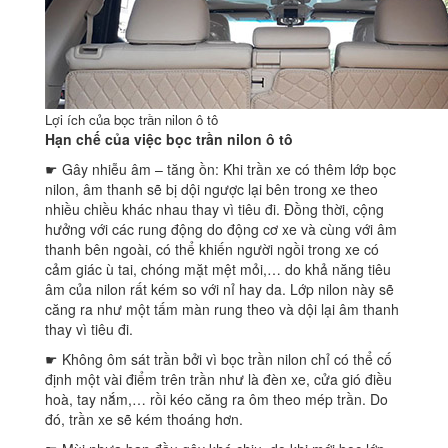
Lợi ích của bọc trần nilon ô tô
Hạn chế của việc bọc trần nilon ô tô
☛ Gây nhiễu âm – tăng ồn: Khi trần xe có thêm lớp bọc
nilon, âm thanh sẽ bị dội ngược lại bên trong xe theo
nhiều chiều khác nhau thay vì tiêu đi. Đồng thời, cộng
hưởng với các rung động do động cơ xe và cùng với âm
thanh bên ngoài, có thể khiến người ngồi trong xe có
cảm giác ù tai, chóng mặt mệt mỏi,… do khả năng tiêu
âm của nilon rất kém so với nỉ hay da. Lớp nilon này sẽ
căng ra như một tấm màn rung theo và dội lại âm thanh
thay vì tiêu đi.
☛ Không ôm sát trần bởi vì bọc trần nilon chỉ có thể cố
định một vài điểm trên trần như là đèn xe, cửa gió điều
hoà, tay nắm,… rồi kéo căng ra ôm theo mép trần. Do
đó, trần xe sẽ kém thoáng hơn.