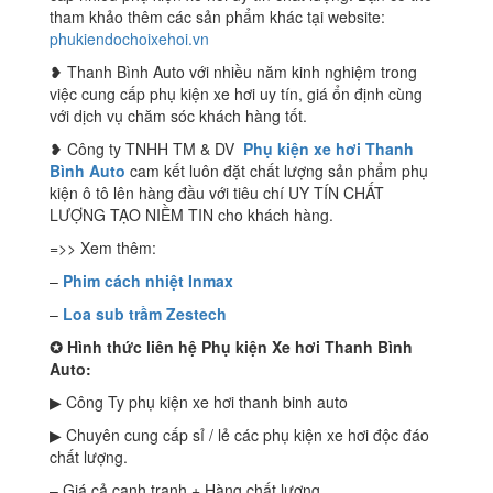
tham khảo thêm các sản phẩm khác tại website:
phukiendochoixehoi.vn
❥ Thanh Bình Auto với nhiều năm kinh nghiệm trong
việc cung cấp phụ kiện xe hơi uy tín, giá ổn định cùng
với dịch vụ chăm sóc khách hàng tốt.
❥ Công ty TNHH TM & DV
Phụ kiện xe hơi Thanh
Bình Auto
cam kết luôn đặt chất lượng sản phẩm phụ
kiện ô tô lên hàng đầu với tiêu chí UY TÍN CHẤT
LƯỢNG TẠO NIỀM TIN cho khách hàng.
=>> Xem thêm:
–
Phim cách nhiệt Inmax
–
Loa sub trầm Zestech
✪
Hình thức liên hệ Phụ kiện Xe hơi Thanh Bình
Auto:
▶ Công Ty phụ kiện xe hơi thanh binh auto
▶ Chuyên cung cấp sỉ / lẻ các phụ kiện xe hơi độc đáo
chất lượng.
– Giá cả cạnh tranh + Hàng chất lượng.