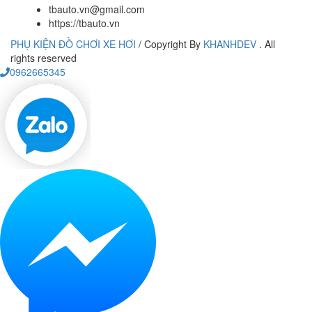
tbauto.vn@gmail.com
https://tbauto.vn
PHỤ KIỆN ĐỒ CHƠI XE HƠI
/
Copyright By
KHANHDEV
. All
rights reserved
0962665345