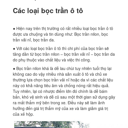
Các loại bọc trần ô tô
● Hiện nay trên thị trường có rất nhiều loại bọc trần ô tô
được ưa chuộng và tin dùng như: Bọc trần nilon, bọc
trần vải nỉ, bọc trần da.
● Với các loại bọc trần ô tô thì chi phí của bọc trần sẽ
tăng dần từ bọc trần nilon – bọc trần vải nỉ – bọc trần da
do phụ thuộc vào chất liệu và việc thi công.
● Bọc trần nilon khá là dễ lau chùi tuy nhiên tuổi thọ lại
không cao do vậy nhiều nhà sản xuất ô tô và chủ xe
thường lựa chọn bọc trần vải nỉ hoặc da vì các chất liệu
này có khả năng tiêu âm và chống nóng rất hiệu quả.
Tuy nhiên, lại có nhược điểm lớn đó chính là dễ bám
bẩn, khó vệ sinh và dễ cũ sau một thời gian sử dụng gây
ra mất thẩm mỹ bên trong xe. Điều này sẽ làm ảnh
hưởng đến giá trị thẩm mỹ của xe và làm giảm giá trị
của xế hộp.