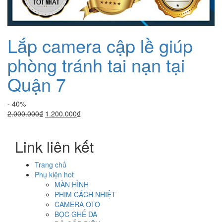
Lắp camera cập lề giúp
phòng tránh tai nạn tại
Quận 7
- 40%
Giá
Giá
2.000.000
₫
1.200.000
₫
gốc
hiện
là:
tại
Link liên kết
2.000.000₫.
là:
1.200.000₫.
Trang chủ
Phụ kiện hot
MÀN HÌNH
PHIM CÁCH NHIỆT
CAMERA OTO
BỌC GHẾ DA