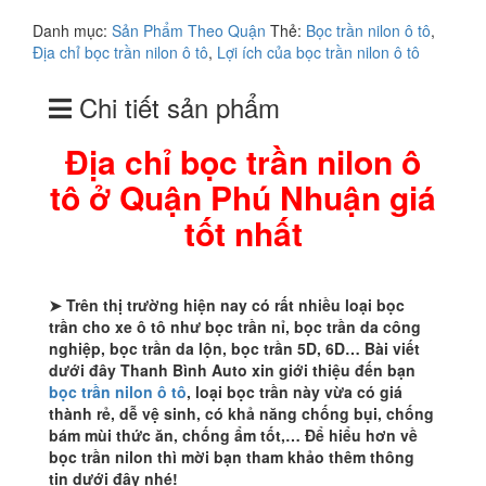
bọc
Danh mục:
Sản Phẩm Theo Quận
Thẻ:
Bọc trần nilon ô tô
,
trần
Địa chỉ bọc trần nilon ô tô
,
Lợi ích của bọc trần nilon ô tô
nilon
ô
Chi tiết sản phẩm
tô
ở
Quận
Địa chỉ bọc trần nilon ô
Phú
tô ở Quận Phú Nhuận giá
Nhuận
giá
tốt nhất
tốt
nhất
số
lượng
➤ Trên thị trường hiện nay có rất nhiều loại bọc
trần cho xe ô tô như bọc trần nỉ, bọc trần da công
nghiệp, bọc trần da lộn, bọc trần 5D, 6D… Bài viết
dưới đây Thanh Bình Auto xin giới thiệu đến bạn
bọc trần nilon ô tô
, loại bọc trần này vừa có giá
thành rẻ, dễ vệ sinh, có khả năng chống bụi, chống
bám mùi thức ăn, chống ẩm tốt,… Để hiểu hơn về
bọc trần nilon thì mời bạn tham khảo thêm thông
tin dưới đây nhé!