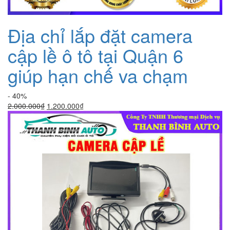
Địa chỉ lắp đặt camera
cập lề ô tô tại Quận 6
giúp hạn chế va chạm
- 40%
Giá
Giá
2.000.000
₫
1.200.000
₫
gốc
hiện
là:
tại
2.000.000₫.
là:
1.200.000₫.