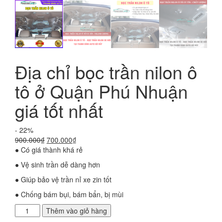
Địa chỉ bọc trần nilon ô
tô ở Quận Phú Nhuận
giá tốt nhất
- 22%
Giá
Giá
900.000
₫
700.000
₫
gốc
hiện
● Có giá thành khá rẻ
là:
tại
● Vệ sinh trần dễ dàng hơn
900.000₫.
là:
700.000₫.
● Giúp bảo vệ trần nỉ xe zin tốt
● Chống bám bụi, bám bẩn, bị mùi
Địa
Thêm vào giỏ hàng
chỉ