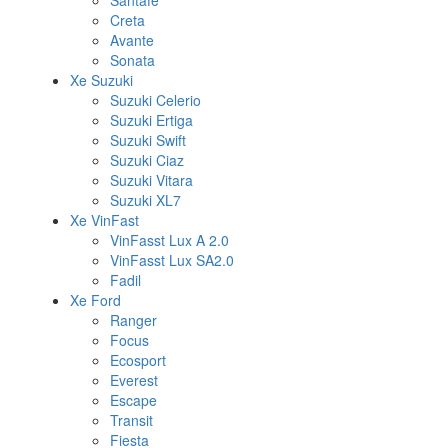
Santafe
Creta
Avante
Sonata
Xe Suzuki
Suzuki Celerio
Suzuki Ertiga
Suzuki Swift
Suzuki Ciaz
Suzuki Vitara
Suzuki XL7
Xe VinFast
VinFasst Lux A 2.0
VinFasst Lux SA2.0
Fadil
Xe Ford
Ranger
Focus
Ecosport
Everest
Escape
Transit
Fiesta