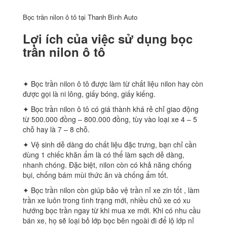
Bọc trần nilon ô tô tại Thanh Bình Auto
Lợi ích của việc sử dụng bọc
trần nilon ô tô
✦ Bọc trần nilon ô tô được làm từ chất liệu nilon hay còn
được gọi là ni lông, giấy bóng, giấy kiếng.
✦ Bọc trần nilon ô tô có giá thành khá rẻ chỉ giao động
từ 500.000 đồng – 800.000 đồng, tùy vào loại xe 4 – 5
chỗ hay là 7 – 8 chỗ.
✦ Vệ sinh dễ dàng do chất liệu đặc trưng, bạn chỉ cần
dùng 1 chiếc khăn ẩm là có thể làm sạch dễ dàng,
nhanh chóng. Đặc biệt, nilon còn có khả năng chống
bụi, chống bám mùi thức ăn và chống ẩm tốt.
✦ Bọc trần nilon còn giúp bảo vệ trần nỉ xe zin tốt , làm
trần xe luôn trong tình trạng mới, nhiều chủ xe có xu
hướng bọc trần ngay từ khi mua xe mới. Khi có nhu cầu
bán xe, họ sẽ loại bỏ lớp bọc bên ngoài đi để lộ lớp nỉ