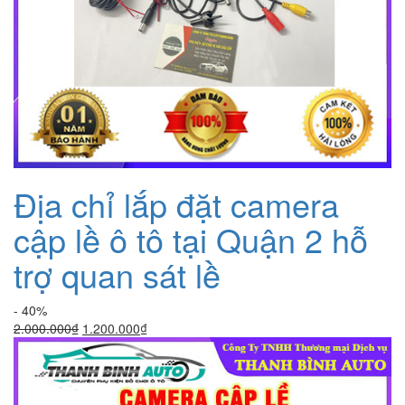
Địa chỉ lắp đặt camera
cập lề ô tô tại Quận 2 hỗ
trợ quan sát lề
- 40%
Giá
Giá
2.000.000
₫
1.200.000
₫
gốc
hiện
là:
tại
2.000.000₫.
là:
1.200.000₫.