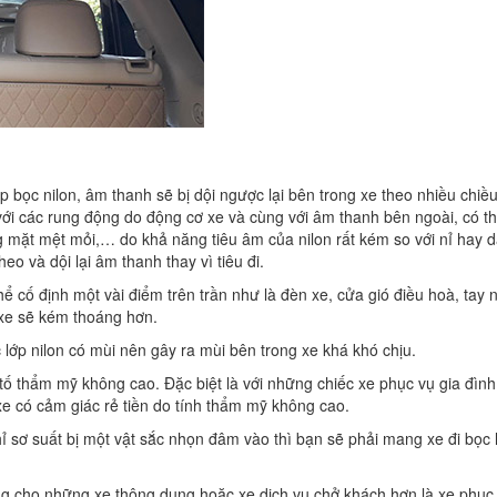
 bọc nilon, âm thanh sẽ bị dội ngược lại bên trong xe theo nhiều chiề
 với các rung động do động cơ xe và cùng với âm thanh bên ngoài, có t
ng mặt mệt mỏi,… do khả năng tiêu âm của nilon rất kém so với nỉ hay d
o và dội lại âm thanh thay vì tiêu đi.
hể cố định một vài điểm trên trần như là đèn xe, cửa gió điều hoà, tay 
 xe sẽ kém thoáng hơn.
lớp nilon có mùi nên gây ra mùi bên trong xe khá khó chịu.
tố thẩm mỹ không cao. Đặc biệt là với những chiếc xe phục vụ gia đình,
xe có cảm giác rẻ tiền do tính thẩm mỹ không cao.
ỉ sơ suất bị một vật sắc nhọn đâm vào thì bạn sẽ phải mang xe đi bọc l
ùng cho những xe thông dụng hoặc xe dịch vụ chở khách hơn là xe phục