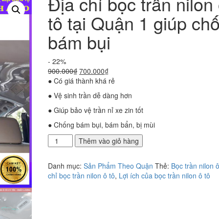
Địa chỉ bọc trần nilon
tô tại Quận 1 giúp ch
bám bụi
- 22%
Giá
Giá
900.000
₫
700.000
₫
gốc
hiện
● Có giá thành khá rẻ
là:
tại
● Vệ sinh trần dễ dàng hơn
900.000₫.
là:
700.000₫.
● Giúp bảo vệ trần nỉ xe zin tốt
● Chống bám bụi, bám bẩn, bị mùi
Địa
Thêm vào giỏ hàng
chỉ
bọc
Danh mục:
Sản Phẩm Theo Quận
Thẻ:
Bọc trần nilon ô
trần
chỉ bọc trần nilon ô tô
,
Lợi ích của bọc trần nilon ô tô
nilon
ô
tô
tại
Quận