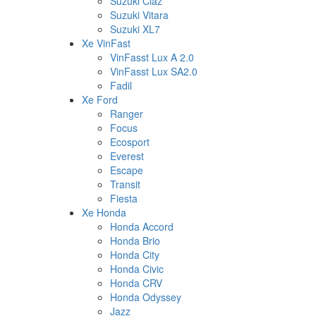
Suzuki Ciaz
Suzuki Vitara
Suzuki XL7
Xe VinFast
VinFasst Lux A 2.0
VinFasst Lux SA2.0
Fadil
Xe Ford
Ranger
Focus
Ecosport
Everest
Escape
Transit
Fiesta
Xe Honda
Honda Accord
Honda Brio
Honda City
Honda Civic
Honda CRV
Honda Odyssey
Jazz