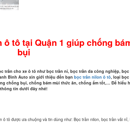
1
giúp
chống
bám
bụi
số
on ô tô tại Quận 1 giúp chống bá
lượng
bụi
ọc trần cho xe ô tô như bọc trần nỉ, bọc trần da công nghiệp, bọc
hanh Bình Auto xin giới thiệu đến bạn
bọc trần nilon ô tô
, loại bọc
 năng chống bụi, chống bám mùi thức ăn, chống ẩm tốt,… Để hiểu 
 thông tin dưới đây nhé!
ần ô tô được ưa chuộng và tin dùng như: Bọc trần nilon, bọc trần vải nỉ,