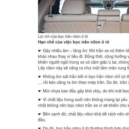
Lợi ích của bọc trần nilon ô tô
Hạn chế của việc bọc trần nilon ô tô
☛ Gây nhiễu âm – tăng ồn: Khi trần xe có thêm lớp
khác nhau thay vì tiêu đi. Đồng thời, cộng hưởng
khiến người ngồi trong xe có cảm giác ù tai, chó
Lớp nilon này sẽ căng ra như một tấm màn rung the
☛ Không ôm sát trần bởi vì bọc trần nilon chỉ có t
… rồi kéo căng ra ôm theo mép trần. Do đó, trần
☛ Mùi nhựa ban đầu gây khó chịu, do khi mới bọc 
☛ Vì chất liệu trong suốt nên không mang lại yếu 
nhất không nên bọc nilon trần xe vì sẽ khiến cho 
☛ Bên cạnh đó, chất liệu nilon khá dễ rách nên ch
đầu.
☛ Do đó, bọc trần nilon ô tô thường thích hợp d