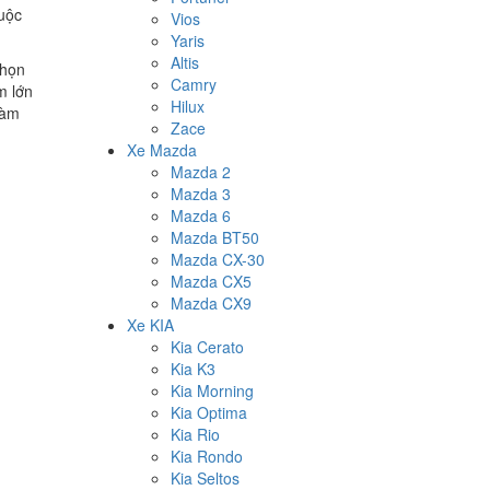
huộc
Vios
Yaris
Altis
chọn
Camry
m lớn
Hilux
làm
Zace
Xe Mazda
Mazda 2
Mazda 3
Mazda 6
Mazda BT50
Mazda CX-30
Mazda CX5
Mazda CX9
Xe KIA
Kia Cerato
Kia K3
Kia Morning
Kia Optima
Kia Rio
Kia Rondo
Kia Seltos