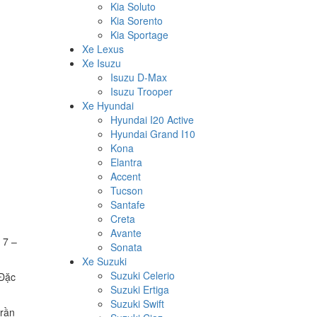
Kia Soluto
Kia Sorento
Kia Sportage
Xe Lexus
Xe Isuzu
Isuzu D-Max
Isuzu Trooper
Xe Hyundai
Hyundai I20 Active
Hyundai Grand I10
Kona
Elantra
Accent
Tucson
Santafe
Creta
Avante
 7 –
Sonata
Xe Suzuki
Suzuki Celerio
 Đặc
Suzuki Ertiga
Suzuki Swift
trần