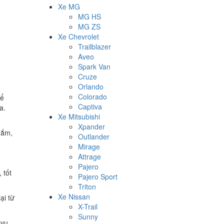
Xe MG
MG HS
MG ZS
Xe Chevrolet
Trailblazer
Aveo
Spark Van
Cruze
Orlando
u
Colorado
hể
Captiva
a.
Xe Mitsubishi
Xpander
nắm,
Outlander
Mirage
Attrage
Pajero
 tốt
Pajero Sport
Triton
Xe Nissan
ại từ
X-Trail
Sunny
 vụ