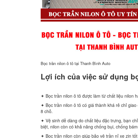
Bọc trần nilon ô tô tại Thanh Bình Auto
Lợi ích của việc sử dụng bọ
✦ Bọc trần nilon ô tô được làm từ chất liệu nilon h
✦ Bọc trần nilon ô tô có giá thành khá rẻ chỉ gia
8 chỗ.
✦ Vệ sinh dễ dàng do chất liệu đặc trưng, bạn c
biệt, nilon còn có khả năng chống bụi, chống bám
✦ Bọc trần nilon còn giúp bảo vệ trần nỉ xe zin tố