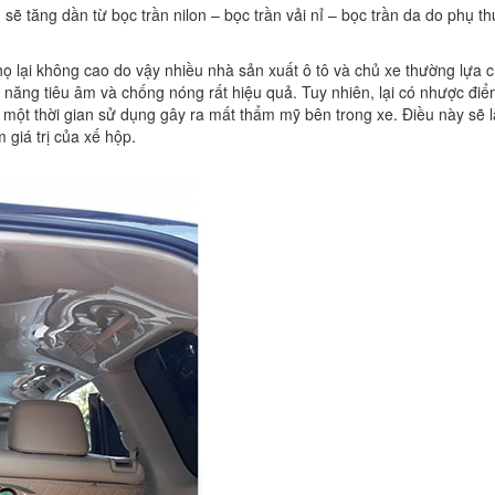
ần sẽ tăng dần từ bọc trần nilon – bọc trần vải nỉ – bọc trần da do phụ t
 thọ lại không cao do vậy nhiều nhà sản xuất ô tô và chủ xe thường lựa 
hả năng tiêu âm và chống nóng rất hiệu quả. Tuy nhiên, lại có nhược điể
 một thời gian sử dụng gây ra mất thẩm mỹ bên trong xe. Điều này sẽ 
 giá trị của xế hộp.