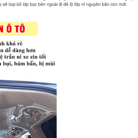
 sẽ loại bỏ lớp bọc bên ngoài đi để lộ lớp nỉ nguyên bản còn mới.