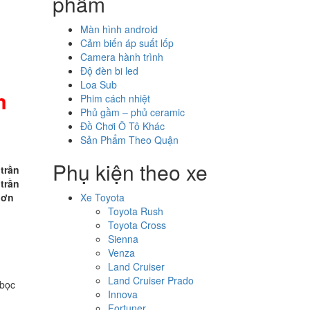
phẩm
Màn hình android
Cảm biến áp suất lốp
Camera hành trình
Độ đèn bi led
Loa Sub
m
Phim cách nhiệt
Phủ gầm – phủ ceramic
Đồ Chơi Ô Tô Khác
Sản Phẩm Theo Quận
Phụ kiện theo xe
 trần
 trần
hơn
Xe Toyota
Toyota Rush
Toyota Cross
Sienna
Venza
Land Cruiser
Land Cruiser Prado
 bọc
Innova
Fortuner