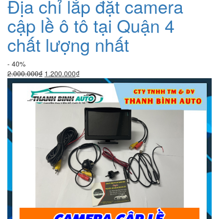
Địa chỉ lắp đặt camera
cập lề ô tô tại Quận 4
chất lượng nhất
- 40%
Giá
Giá
2.000.000
₫
1.200.000
₫
gốc
hiện
là:
tại
2.000.000₫.
là:
1.200.000₫.