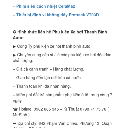
–
Phim siêu cách nhiệt CeraMax
–
T
hiết bị định vị không dây Protrack VT03D
✪
Hình thức liên hệ Phụ kiện Xe hơi Thanh Bình
Auto:
▶ Công Ty phụ kiện xe hơi thanh binh auto
▶ Chuyên cung cấp sỉ / lẻ các phụ kiện xe hơi độc đáo
chất lượng.
– Giá cả cạnh tranh + Hàng chất lượng.
– Giao hàng đến tận nơi trên cả nước.
– Thanh toán khi đã nhận hàng.
– Miễn phí đổi trả sản phẩm phụ kiện ô tô trong vòng 7
ngày.
☎ Hotline: 0962 665 345 – Kĩ Thuật 0798 74 75 76 (
Mr:Bình )
➥ Địa chỉ cty: 642 Phạm Văn Chiêu, Phường 13, Quận