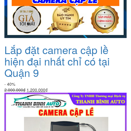
Lắp đặt camera cập lề
hiện đại nhất chỉ có tại
Quận 9
- 40%
Giá
Giá
2.000.000
₫
1.200.000
₫
gốc
hiện
là:
tại
2.000.000₫.
là:
1.200.000₫.