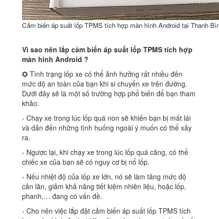
Cảm biến áp suất lốp TPMS tích hợp màn hình Android tại Thanh Bì
Vì sao nên lắp cảm biến áp suất lốp TPMS tích hợp
màn hình Android ?
✪ Tình trạng lốp xe có thể ảnh hưởng rất nhiều đến
mức độ an toàn của bạn khi si chuyển xe trên đường.
Dưới đây sẽ là một số trường hợp phổ biến để bạn tham
khảo:
‐ Chạy xe trong lúc lốp quá non sẽ khiến bạn bị mất lái
và dẫn đến những tình huống ngoài ý muốn có thể xảy
ra.
‐ Ngược lại, khi chạy xe trong lúc lốp quá căng, có thể
chiếc xe của bạn sẽ có nguy cơ bị nổ lốp.
‐ Nếu nhiệt độ của lốp xe lớn, nó sẽ làm tăng mức độ
cản lăn, giảm khả năng tiết kiệm nhiên liệu, hoặc lốp,
phanh,… đang có vấn đề.
‐ Cho nên việc lắp đặt cảm biến áp suất lốp TPMS tích