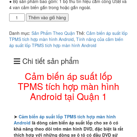
● Bộ sản phẩm bao gồm: 1 bộ thu tín hiệu cắm cổng USB và
4 van cảm biến gắn trong hoặc gắn ngoài.
Cảm
Thêm vào giỏ hàng
biến
áp
Danh mục:
Sản Phẩm Theo Quận
Thẻ:
Cảm biến áp suất lốp
suất
TPMS tích hợp màn hình Android
,
Tính năng của cảm biến
lốp
áp suất lốp TPMS tích hợp màn hình Android
TPMS
tích
Chi tiết sản phẩm
hợp
màn
hình
Cảm biến áp suất lốp
Android
TPMS tích hợp màn hình
tại
Quận
Android tại Quận 1
1
số
lượng
➤
Cảm biến áp suất lốp TPMS tích hợp màn hình
Android
là dòng cảm biến áp suất lốp cho xe ô có
khả năng theo dõi trên màn hình DVD, đặc biệt là rất
thích hợp với những dòng xe ô tô có đầu DVD sử