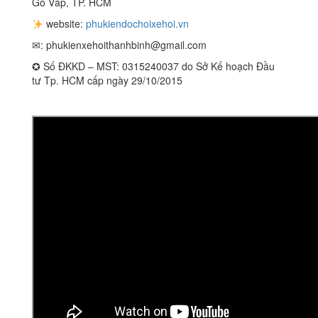
Gò Vấp, TP. HCM
website:
phukiendochoixehoi.vn
✉:
phukienxehoithanhbinh@gmail.com
✪ Số ĐKKD – MST: 0315240037 do Sở Kế hoạch Đầu
tư Tp. HCM cấp ngày 29/10/2015