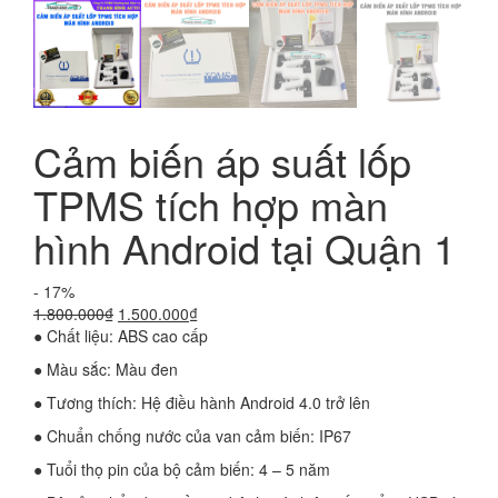
Cảm biến áp suất lốp
TPMS tích hợp màn
hình Android tại Quận 1
- 17%
Giá
Giá
1.800.000
₫
1.500.000
₫
gốc
hiện
● Chất liệu: ABS cao cấp
là:
tại
● Màu sắc: Màu đen
1.800.000₫.
là:
1.500.000₫.
● Tương thích: Hệ điều hành Android 4.0 trở lên
● Chuẩn chống nước của van cảm biến: IP67
● Tuổi thọ pin của bộ cảm biến: 4 – 5 năm