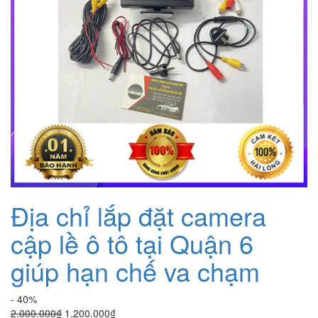
Địa chỉ lắp đặt camera
cập lề ô tô tại Quận 6
giúp hạn chế va chạm
- 40%
Giá
Giá
2.000.000
₫
1.200.000
₫