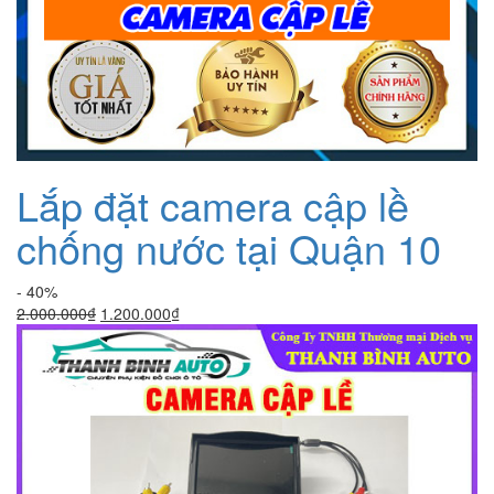
Lắp đặt camera cập lề
chống nước tại Quận 10
- 40%
Giá
Giá
2.000.000
₫
1.200.000
₫
gốc
hiện
là:
tại
2.000.000₫.
là:
1.200.000₫.