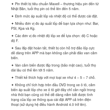
✦ Pin thiết bị tiêu chuẩn Maxell – thương hiệu pin đến từ
Nhật Bản, tuổi thọ pin có thể lên đến 5 năm.
✦ Định mức áp suất lốp và nhiệt độ có thể được cài đặt.
✦ Nhiều đơn vị đo áp suất lốp để bạn lựa chọn như: Bar,
PSI, Kpa và Kg.
✦ Các đơn vị đo nhiệt độ lốp xe để lựa chọn: độ C hoặc
độ F.
✦ Sau lắp đặt hoàn tất, thiết bị còn hỗ trợ đảo lốp cực
dễ dàng trên APP mà bạn không cần phải đảo van cảm
biến.
✦ Van cảm biến được lắp trong (bảo mật cao), tuổi thọ
dài lâu có thể lên tới 5 năm.
✦ Thiết kế thích hợp với mọi loại xe như 4 – 5 – 7 chỗ.
✦ Không chỉ tích hợp trên đầu DVD trong xe ô tô, cảm
biến áp suất lốp cho xe ô tô giờ đây chỉ cần ngồi trong
nhà thôi bạn cũng có thể dễ dàng nắm bắt được tình
trạng của lốp xe thông qua cài đặt APP cả trên điện
thoại (sử dụng hệ điều hành Android 4.0 trở lên).