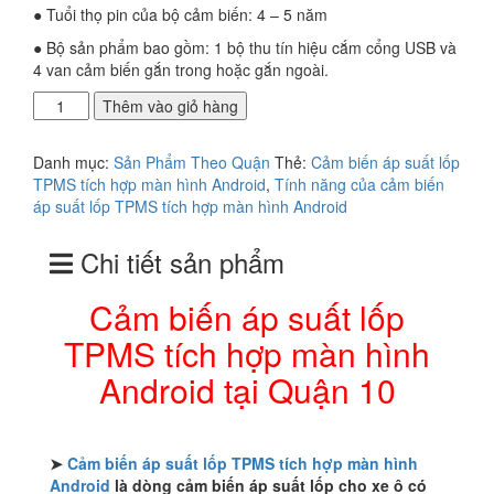
● Tuổi thọ pin của bộ cảm biến: 4 – 5 năm
● Bộ sản phẩm bao gồm: 1 bộ thu tín hiệu cắm cổng USB và
4 van cảm biến gắn trong hoặc gắn ngoài.
Cảm
Thêm vào giỏ hàng
biến
áp
Danh mục:
Sản Phẩm Theo Quận
Thẻ:
Cảm biến áp suất lốp
suất
TPMS tích hợp màn hình Android
,
Tính năng của cảm biến
lốp
áp suất lốp TPMS tích hợp màn hình Android
TPMS
tích
Chi tiết sản phẩm
hợp
màn
hình
Cảm biến áp suất lốp
Android
TPMS tích hợp màn hình
tại
Quận
Android tại Quận 10
10
số
lượng
➤
Cảm biến áp suất lốp TPMS tích hợp màn hình
Android
là dòng cảm biến áp suất lốp cho xe ô có