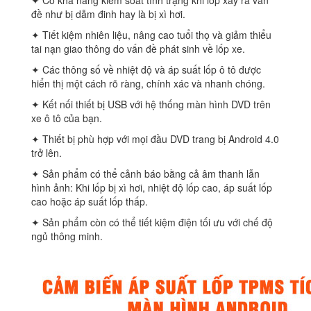
✦ Có khả năng kiểm soát tình trạng khi lốp xảy ra vấn
đề như bị dẫm đinh hay là bị xì hơi.
✦ Tiết kiệm nhiên liệu, nâng cao tuổi thọ và giảm thiểu
tai nạn giao thông do vấn đề phát sinh về lốp xe.
✦ Các thông số về nhiệt độ và áp suất lốp ô tô được
hiển thị một cách rõ ràng, chính xác và nhanh chóng.
✦ Kết nối thiết bị USB với hệ thống màn hình DVD trên
xe ô tô của bạn.
✦ Thiết bị phù hợp với mọi đầu DVD trang bị Android 4.0
trở lên.
✦ Sản phẩm có thể cảnh báo bằng cả âm thanh lẫn
hình ảnh: Khi lốp bị xì hơi, nhiệt độ lốp cao, áp suất lốp
cao hoặc áp suất lốp thấp.
✦ Sản phẩm còn có thể tiết kiệm điện tối ưu với chế độ
ngủ thông minh.