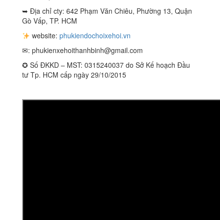
➥ Địa chỉ cty: 642 Phạm Văn Chiêu, Phường 13, Quận
Gò Vấp, TP. HCM
website:
phukiendochoixehoi.vn
✉:
phukienxehoithanhbinh@gmail.com
✪ Số ĐKKD – MST: 0315240037 do Sở Kế hoạch Đầu
tư Tp. HCM cấp ngày 29/10/2015