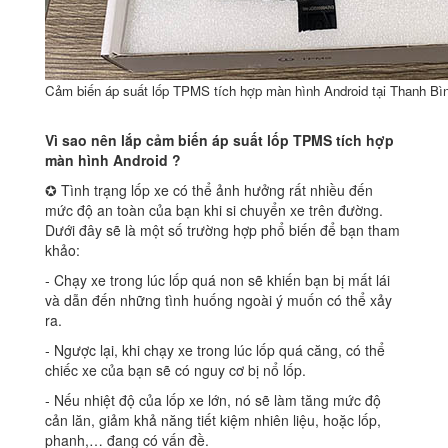
Cảm biến áp suất lốp TPMS tích hợp màn hình Android tại Thanh Bì
Vì sao nên lắp cảm biến áp suất lốp TPMS tích hợp
màn hình Android ?
✪ Tình trạng lốp xe có thể ảnh hưởng rất nhiều đến
mức độ an toàn của bạn khi si chuyển xe trên đường.
Dưới đây sẽ là một số trường hợp phổ biến để bạn tham
khảo:
‐ Chạy xe trong lúc lốp quá non sẽ khiến bạn bị mất lái
và dẫn đến những tình huống ngoài ý muốn có thể xảy
ra.
‐ Ngược lại, khi chạy xe trong lúc lốp quá căng, có thể
chiếc xe của bạn sẽ có nguy cơ bị nổ lốp.
‐ Nếu nhiệt độ của lốp xe lớn, nó sẽ làm tăng mức độ
cản lăn, giảm khả năng tiết kiệm nhiên liệu, hoặc lốp,
phanh,… đang có vấn đề.