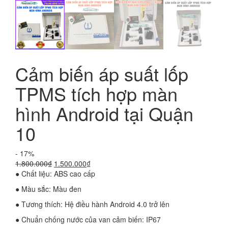
Cảm biến áp suất lốp
TPMS tích hợp màn
hình Android tại Quận
10
- 17%
Giá
Giá
1.800.000
₫
1.500.000
₫
gốc
hiện
● Chất liệu: ABS cao cấp
là:
tại
● Màu sắc: Màu đen
1.800.000₫.
là:
1.500.000₫.
● Tương thích: Hệ điều hành Android 4.0 trở lên
● Chuẩn chống nước của van cảm biến: IP67