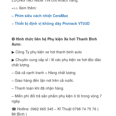
LƯỢNG TẠO NIỀM TIN cho khách hàng.
=>> Xem thêm:
–
Phim siêu cách nhiệt CeraMax
–
T
hiết bị định vị không dây Protrack VT03D
✪
Hình thức liên hệ Phụ kiện Xe hơi Thanh Bình
Auto:
▶ Công Ty phụ kiện xe hơi thanh binh auto
▶ Chuyên cung cấp sỉ / lẻ các phụ kiện xe hơi độc đáo
chất lượng.
– Giá cả cạnh tranh + Hàng chất lượng.
– Giao hàng đến tận nơi trên cả nước.
– Thanh toán khi đã nhận hàng.
– Miễn phí đổi trả sản phẩm phụ kiện ô tô trong vòng 7
ngày.
☎ Hotline: 0962 665 345 – Kĩ Thuật 0798 74 75 76 (
Mr:Bình )