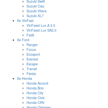
Suzuki Swift
Suzuki Ciaz
Suzuki Vitara
Suzuki XL7
Xe VinFast
VinFasst Lux A 2.0
VinFasst Lux SA2.0
Fadil
Xe Ford
Ranger
Focus
Ecosport
Everest
Escape
Transit
Fiesta
Xe Honda
Honda Accord
Honda Brio
Honda City
Honda Civic
Honda CRV
Honda Odyssey