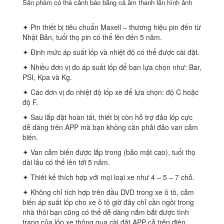
Sản phẩm có thể cảnh báo bằng cả âm thanh lẫn hình ảnh
✦ Pin thiết bị tiêu chuẩn Maxell – thương hiệu pin đến từ
Nhật Bản, tuổi thọ pin có thể lên đến 5 năm.
✦ Định mức áp suất lốp và nhiệt độ có thể được cài đặt.
✦ Nhiều đơn vị đo áp suất lốp để bạn lựa chọn như: Bar,
PSI, Kpa và Kg.
✦ Các đơn vị đo nhiệt độ lốp xe để lựa chọn: độ C hoặc
độ F.
✦ Sau lắp đặt hoàn tất, thiết bị còn hỗ trợ đảo lốp cực
dễ dàng trên APP mà bạn không cần phải đảo van cảm
biến.
✦ Van cảm biến được lắp trong (bảo mật cao), tuổi thọ
dài lâu có thể lên tới 5 năm.
✦ Thiết kế thích hợp với mọi loại xe như 4 – 5 – 7 chỗ.
✦ Không chỉ tích hợp trên đầu DVD trong xe ô tô, cảm
biến áp suất lốp cho xe ô tô giờ đây chỉ cần ngồi trong
nhà thôi bạn cũng có thể dễ dàng nắm bắt được tình
trạng của lốp xe thông qua cài đặt APP cả trên điện