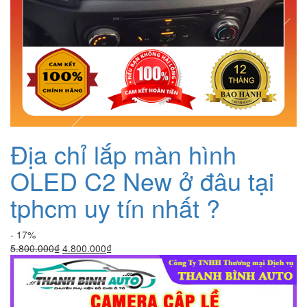
Địa chỉ lắp màn hình
OLED C2 New ở đâu tại
tphcm uy tín nhất ?
- 17%
Giá
Giá
5.800.000
₫
4.800.000
₫
gốc
hiện
là:
tại
5.800.000₫.
là:
4.800.000₫.