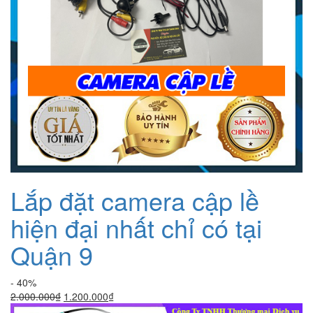
Lắp đặt camera cập lề
hiện đại nhất chỉ có tại
Quận 9
- 40%
Giá
Giá
2.000.000
₫
1.200.000
₫
gốc
hiện