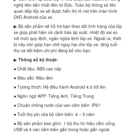
nghệ tiên tiến nhất đến từ Đức. Toàn bộ thông số liên
quan đếp lốp xe sẽ được hiển thị rõ nét trên màn hình
DVD Android của xe.
▶ Bộ sản phẩm sẽ hỗ trợ bạn theo dõi tình trạng của lốp
xe giúp phát hiện và cảnh báo áp suất, nhiệt độ sai so
với mức quy định, ngăn ngừa lệch lốp xe. Ngoài ra, thiết
bị này còn giúp hạn chế nguy hại cho lốp xe, tăng tuổi
thọ và tiết kiệm chi phí đáng kể cho bạn.
▶
Thông số kỹ thuật:
● Chất liệu: ABS cao cấp
● Màu sắc: Màu đen
● Tương thích: Hệ điều hành Android 4.0 trở lên
● Ngôn ngữ APP: Tiếng Anh, Tiếng Trung
● Chuẩn chống nước của van cảm biến: IP67
● Tuổi thọ pin của bộ cảm biến: 4 – 5 năm
● Bộ sản phẩm bao gồm: 1 bộ thu tín hiệu cắm cổng
USB và 4 van cảm biến gắn trong hoặc gắn ngoài.