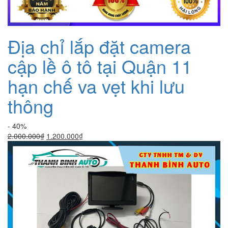
Địa chỉ lắp đặt camera
cập lề ô tô tại Quận 11
hạn chế va vẹt khi lưu
thông
- 40%
Giá
Giá
2.000.000
₫
1.200.000
₫
gốc
hiện
là:
tại
2.000.000₫.
là:
1.200.000₫.