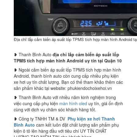
Địa chỉ lắp cảm biến áp suất lốp TPMS tích hợp màn hình Android t
❥ Thanh Bình Auto
địa chỉ lắp cảm biến áp suất lốp
TPMS tích hợp màn hình Android
uy tín tại Quận 10
❥ Ngoài cảm biến áp suất lốp TPMS tích hợp màn hình
Android, thanh bình auto còn cung cấp nhiều phụ kiện
xe hơi uy tín chất lượng. Bạn có thể tham khảo thêm các
sản phẩm khác tại website: phukiendochoixehoi.vn
❥ Thanh Bình Auto với nhiều năm kinh nghiệm trong
việc cung cấp phụ kiện
màn hình oled
uy tín, giá ổn định
cùng với dịch vụ chăm sóc khách hàng tốt.
❥ Công ty TNHH TM & DV
Phụ kiện xe hơi Thanh
Bình Auto
cam kết luôn đặt chất lượng sản phẩm phụ
kiện ô tô lên hàng đầu với tiêu chí UY TÍN CHẤT