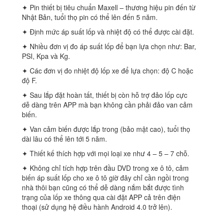
✦ Pin thiết bị tiêu chuẩn Maxell – thương hiệu pin đến từ
Nhật Bản, tuổi thọ pin có thể lên đến 5 năm.
✦ Định mức áp suất lốp và nhiệt độ có thể được cài đặt.
✦ Nhiều đơn vị đo áp suất lốp để bạn lựa chọn như: Bar,
PSI, Kpa và Kg.
✦ Các đơn vị đo nhiệt độ lốp xe để lựa chọn: độ C hoặc
độ F.
✦ Sau lắp đặt hoàn tất, thiết bị còn hỗ trợ đảo lốp cực
dễ dàng trên APP mà bạn không cần phải đảo van cảm
biến.
✦ Van cảm biến được lắp trong (bảo mật cao), tuổi thọ
dài lâu có thể lên tới 5 năm.
✦ Thiết kế thích hợp với mọi loại xe như 4 – 5 – 7 chỗ.
✦ Không chỉ tích hợp trên đầu DVD trong xe ô tô, cảm
biến áp suất lốp cho xe ô tô giờ đây chỉ cần ngồi trong
nhà thôi bạn cũng có thể dễ dàng nắm bắt được tình
trạng của lốp xe thông qua cài đặt APP cả trên điện
thoại (sử dụng hệ điều hành Android 4.0 trở lên).