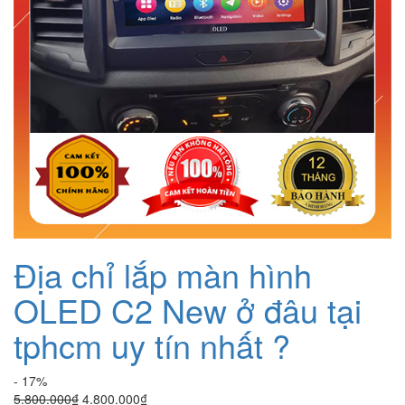
Địa chỉ lắp màn hình
OLED C2 New ở đâu tại
tphcm uy tín nhất ?
- 17%
Giá
Giá
5.800.000
₫
4.800.000
₫