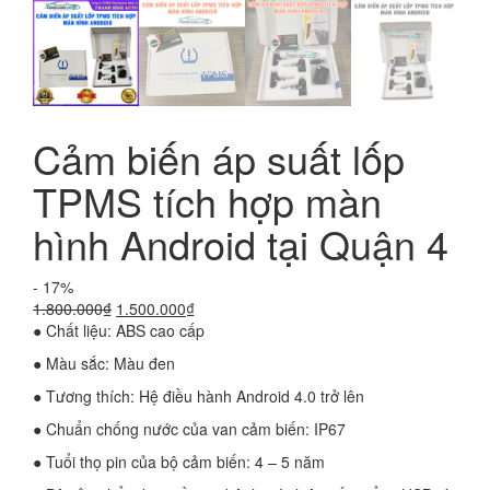
Cảm biến áp suất lốp
TPMS tích hợp màn
hình Android tại Quận 4
- 17%
Giá
Giá
1.800.000
₫
1.500.000
₫
gốc
hiện
● Chất liệu: ABS cao cấp
là:
tại
● Màu sắc: Màu đen
1.800.000₫.
là:
1.500.000₫.
● Tương thích: Hệ điều hành Android 4.0 trở lên
● Chuẩn chống nước của van cảm biến: IP67
● Tuổi thọ pin của bộ cảm biến: 4 – 5 năm