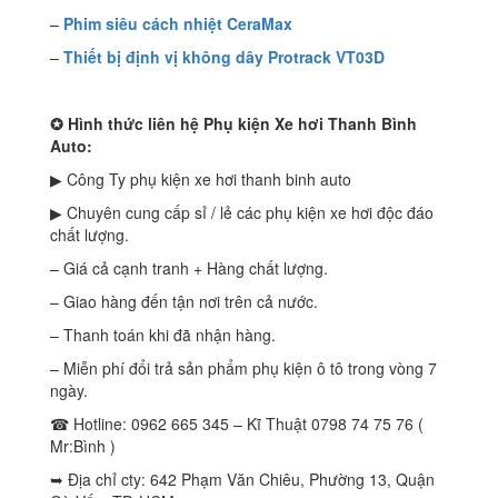
–
Phim siêu cách nhiệt CeraMax
–
T
hiết bị định vị không dây Protrack VT03D
✪
Hình thức liên hệ Phụ kiện Xe hơi Thanh Bình
Auto:
▶ Công Ty phụ kiện xe hơi thanh binh auto
▶ Chuyên cung cấp sỉ / lẻ các phụ kiện xe hơi độc đáo
chất lượng.
– Giá cả cạnh tranh + Hàng chất lượng.
– Giao hàng đến tận nơi trên cả nước.
– Thanh toán khi đã nhận hàng.
– Miễn phí đổi trả sản phẩm phụ kiện ô tô trong vòng 7
ngày.
☎ Hotline: 0962 665 345 – Kĩ Thuật 0798 74 75 76 (
Mr:Bình )
➥ Địa chỉ cty: 642 Phạm Văn Chiêu, Phường 13, Quận