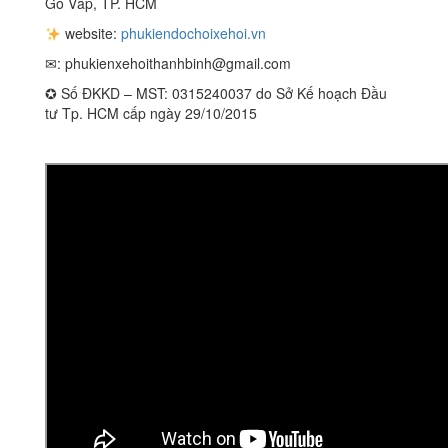
Gò Vấp, TP. HCM
website:
phukiendochoixehoi.vn
✉:
phukienxehoithanhbinh@gmail.com
✪ Số ĐKKD – MST: 0315240037 do Sở Kế hoạch Đầu
tư Tp. HCM cấp ngày 29/10/2015