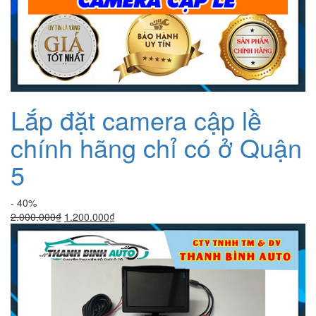
Lắp đặt camera cập lề
chính hãng chỉ có ở Quận
5
- 40%
Giá
Giá
2.000.000
₫
1.200.000
₫
gốc
hiện
là:
tại
2.000.000₫.
là:
1.200.000₫.