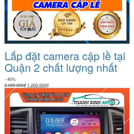
Lắp đặt camera cập lề tại
Quận 2 chất lượng nhất
- 40%
Giá
Giá
2.000.000
₫
1.200.000
₫
gốc
hiện
là:
tại
2.000.000₫.
là:
1.200.000₫.