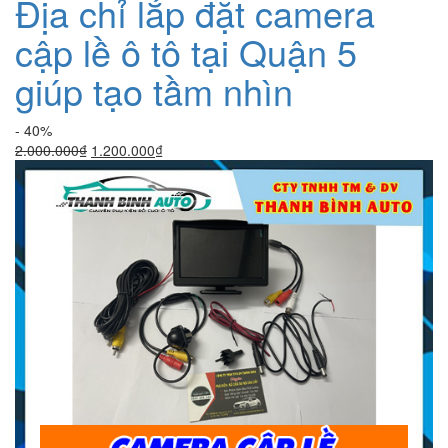
Địa chỉ lắp đặt camera
cập lề ô tô tại Quận 5
giúp tạo tầm nhìn
- 40%
Giá
Giá
2.000.000
₫
1.200.000
₫
gốc
hiện
là:
tại
2.000.000₫.
là:
1.200.000₫.