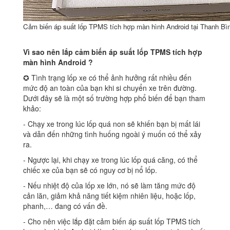
Cảm biến áp suất lốp TPMS tích hợp màn hình Android tại Thanh Bì
Vì sao nên lắp cảm biến áp suất lốp TPMS tích hợp
màn hình Android ?
✪ Tình trạng lốp xe có thể ảnh hưởng rất nhiều đến
mức độ an toàn của bạn khi si chuyển xe trên đường.
Dưới đây sẽ là một số trường hợp phổ biến để bạn tham
khảo:
‐ Chạy xe trong lúc lốp quá non sẽ khiến bạn bị mất lái
và dẫn đến những tình huống ngoài ý muốn có thể xảy
ra.
‐ Ngược lại, khi chạy xe trong lúc lốp quá căng, có thể
chiếc xe của bạn sẽ có nguy cơ bị nổ lốp.
‐ Nếu nhiệt độ của lốp xe lớn, nó sẽ làm tăng mức độ
cản lăn, giảm khả năng tiết kiệm nhiên liệu, hoặc lốp,
phanh,… đang có vấn đề.
‐ Cho nên việc lắp đặt cảm biến áp suất lốp TPMS tích