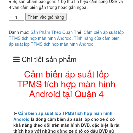
● Bộ sản phẩm bao gồm: 1 bộ thu tín hiệu cắm cổng USB và
4 van cảm biến gắn trong hoặc gắn ngoài.
Cảm
Thêm vào giỏ hàng
biến
áp
Danh mục:
Sản Phẩm Theo Quận
Thẻ:
Cảm biến áp suất lốp
suất
TPMS tích hợp màn hình Android
,
Tính năng của cảm biến
lốp
áp suất lốp TPMS tích hợp màn hình Android
TPMS
tích
Chi tiết sản phẩm
hợp
màn
hình
Cảm biến áp suất lốp
Android
TPMS tích hợp màn hình
tại
Quận
Android tại Quận 4
4
số
lượng
➤
Cảm biến áp suất lốp TPMS tích hợp màn hình
Android
là dòng cảm biến áp suất lốp cho xe ô có
khả năng theo dõi trên màn hình DVD, đặc biệt là rất
thích hợp với những dòng xe ô tô có đầu DVD sử