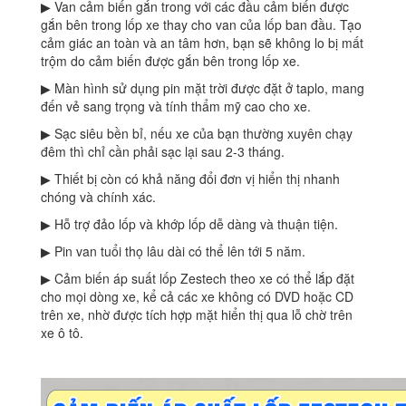
▶ Van cảm biến gắn trong với các đầu cảm biến được
gắn bên trong lốp xe thay cho van của lốp ban đầu. Tạo
cảm giác an toàn và an tâm hơn, bạn sẽ không lo bị mất
trộm do cảm biến được gắn bên trong lốp xe.
▶ Màn hình sử dụng pin mặt trời được đặt ở taplo, mang
đến vẻ sang trọng và tính thẩm mỹ cao cho xe.
▶ Sạc siêu bền bỉ, nếu xe của bạn thường xuyên chạy
đêm thì chỉ cần phải sạc lại sau 2-3 tháng.
▶ Thiết bị còn có khả năng đổi đơn vị hiển thị nhanh
chóng và chính xác.
▶ Hỗ trợ đảo lốp và khớp lốp dễ dàng và thuận tiện.
▶ Pin van tuổi thọ lâu dài có thể lên tới 5 năm.
▶ Cảm biến áp suất lốp Zestech theo xe có thể lắp đặt
cho mọi dòng xe, kể cả các xe không có DVD hoặc CD
trên xe, nhờ được tích hợp mặt hiển thị qua lỗ chờ trên
xe ô tô.