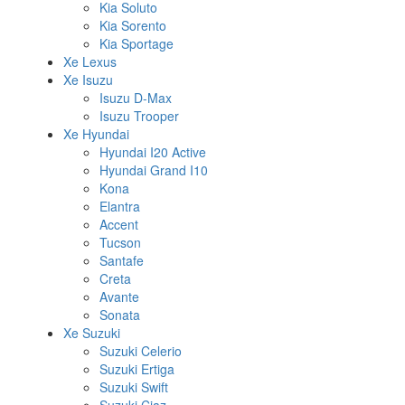
Kia Soluto
Kia Sorento
Kia Sportage
Xe Lexus
Xe Isuzu
Isuzu D-Max
Isuzu Trooper
Xe Hyundai
Hyundai I20 Active
Hyundai Grand I10
Kona
Elantra
Accent
Tucson
Santafe
Creta
Avante
Sonata
Xe Suzuki
Suzuki Celerio
Suzuki Ertiga
Suzuki Swift