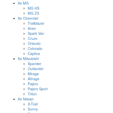
Xe MG
MG HS
MG ZS
Xe Chevrolet
Trailblazer
Aveo
Spark Van
Cruze
Orlando
Colorado
Captiva
Xe Mitsubishi
Xpander
Outlander
Mirage
Attrage
Pajero
Pajero Sport
Triton
Xe Nissan
X-Trail
Sunny