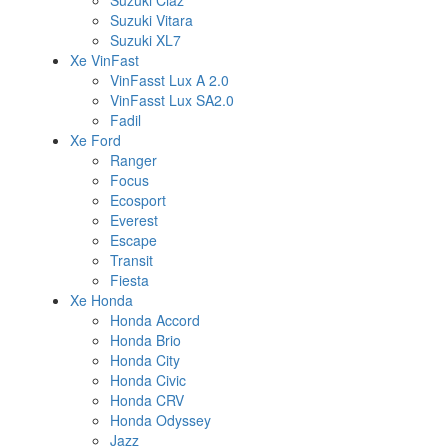
Suzuki Ciaz
Suzuki Vitara
Suzuki XL7
Xe VinFast
VinFasst Lux A 2.0
VinFasst Lux SA2.0
Fadil
Xe Ford
Ranger
Focus
Ecosport
Everest
Escape
Transit
Fiesta
Xe Honda
Honda Accord
Honda Brio
Honda City
Honda Civic
Honda CRV
Honda Odyssey
Jazz