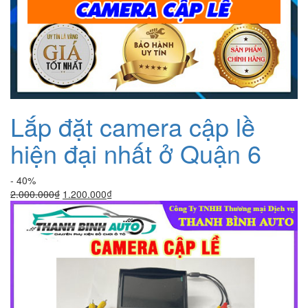
Lắp đặt camera cập lề
hiện đại nhất ở Quận 6
- 40%
Giá
Giá
2.000.000
₫
1.200.000
₫
gốc
hiện
là:
tại
2.000.000₫.
là:
1.200.000₫.