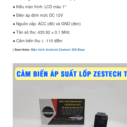
● Kiểu màn hình: LCD màu 1″
● Điện áp định mức DC 12V
● Nguồn cấp: ACC (đỏ) và GND (đen)
● Tần số thu: 433.92 ± 0.1 MHz
● Cảm biến thu ≤ -110 dBm
| Xem thêm:
Màn hình Android Zestech 360 Base