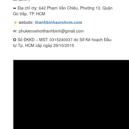
➥ Địa chỉ cty: 642 Phạm Văn Chiêu, Phường 13, Quận
Gò Vấp, TP. HCM
website:
thanhbinhautohcm.com
✉:
phukienxehoithanhbinh@gmail.com
✪ Số ĐKKD – MST: 0315240037 do Sở Kế hoạch Đầu
tư Tp. HCM cấp ngày 29/10/2015