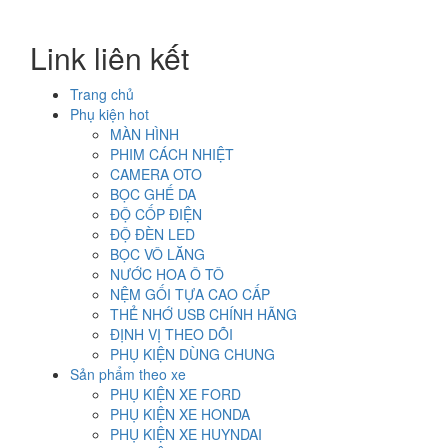
gốc
hiện
là:
tại
Link liên kết
2.000.000₫.
là:
1.200.000₫.
Trang chủ
Phụ kiện hot
MÀN HÌNH
PHIM CÁCH NHIỆT
CAMERA OTO
BỌC GHẾ DA
ĐỘ CỐP ĐIỆN
ĐỘ ĐÈN LED
BỌC VÔ LĂNG
NƯỚC HOA Ô TÔ
NỆM GỐI TỰA CAO CẤP
THẺ NHỚ USB CHÍNH HÃNG
ĐỊNH VỊ THEO DÕI
PHỤ KIỆN DÙNG CHUNG
Sản phẩm theo xe
PHỤ KIỆN XE FORD
PHỤ KIỆN XE HONDA
PHỤ KIỆN XE HUYNDAI