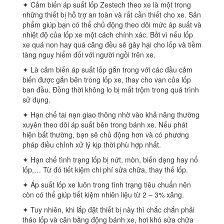
✦ Cảm biến áp suất lốp Zestech theo xe là một trong
những thiết bị hỗ trợ an toàn và rất cần thiết cho xe. Sản
phẩm giúp bạn có thể chủ động theo dõi mức áp suất và
nhiệt độ của lốp xe một cách chính xác. Bởi vì nếu lốp
xe quá non hay quá căng đều sẽ gây hại cho lốp và tiềm
tàng nguy hiểm đối với người ngồi trên xe.
✦ Là cảm biến áp suất lốp gắn trong với các đầu cảm
biến được gắn bên trong lốp xe, thay cho van của lốp
ban đầu. Đồng thời không lo bị mất trộm trong quá trình
sử dụng.
✦ Hạn chế tai nạn giao thông nhờ vào khả năng thường
xuyên theo dõi áp suất bên trong bánh xe. Nếu phát
hiện bất thường, bạn sẽ chủ động hơn và có phương
pháp điều chỉnh xử lý kịp thời phù hợp nhất.
✦ Hạn chế tình trạng lốp bị nứt, mòn, biến dạng hay nổ
lốp,… Từ đó tiết kiệm chi phí sửa chữa, thay thế lốp.
✦ Áp suất lốp xe luôn trong tình trạng tiêu chuẩn nên
còn có thể giúp tiết kiệm nhiên liệu từ 2 – 3% xăng.
✦ Tuy nhiên, khi lắp đặt thiết bị này thì chắc chắn phải
tháo lốp và cân bằng động bánh xe, hơi khó sửa chữa