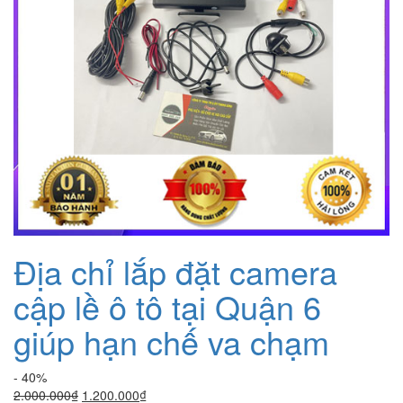
Địa chỉ lắp đặt camera
cập lề ô tô tại Quận 6
giúp hạn chế va chạm
- 40%
Giá
Giá
2.000.000
₫
1.200.000
₫