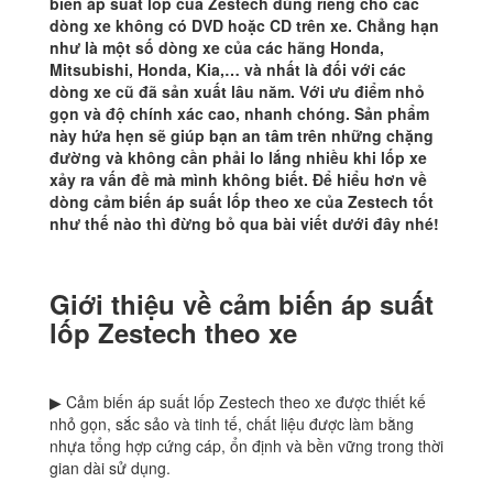
biến áp suất lốp của Zestech dùng riêng cho các
dòng xe không có DVD hoặc CD trên xe. Chẳng hạn
như là một số dòng xe của các hãng Honda,
Mitsubishi, Honda, Kia,… và nhất là đối với các
dòng xe cũ đã sản xuất lâu năm. Với ưu điểm nhỏ
gọn và độ chính xác cao, nhanh chóng. Sản phẩm
này hứa hẹn sẽ giúp bạn an tâm trên những chặng
đường và không cần phải lo lắng nhiều khi lốp xe
xảy ra vấn đề mà mình không biết. Để hiểu hơn về
dòng cảm biến áp suất lốp theo xe của Zestech tốt
như thế nào thì đừng bỏ qua bài viết dưới đây nhé!
Giới thiệu về cảm biến áp suất
lốp Zestech theo xe
▶ Cảm biến áp suất lốp Zestech theo xe được thiết kế
nhỏ gọn, sắc sảo và tinh tế, chất liệu được làm bằng
nhựa tổng hợp cứng cáp, ổn định và bền vững trong thời
gian dài sử dụng.