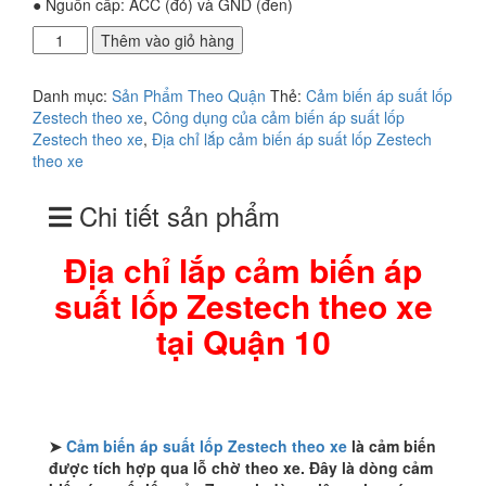
● Nguồn cấp: ACC (đỏ) và GND (đen)
Địa
Thêm vào giỏ hàng
chỉ
lắp
Danh mục:
Sản Phẩm Theo Quận
Thẻ:
Cảm biến áp suất lốp
cảm
Zestech theo xe
,
Công dụng của cảm biến áp suất lốp
biến
Zestech theo xe
,
Địa chỉ lắp cảm biến áp suất lốp Zestech
áp
theo xe
suất
lốp
Chi tiết sản phẩm
Zestech
theo
xe
Địa chỉ lắp cảm biến áp
tại
suất lốp Zestech theo xe
Quận
10
tại Quận 10
số
lượng
➤
Cảm biến áp suất lốp Zestech theo xe
là cảm biến
được tích hợp qua lỗ chờ theo xe. Đây là dòng cảm