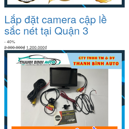
Lắp đặt camera cập lề
sắc nét tại Quận 3
- 40%
Giá
Giá
2.000.000
₫
1.200.000
₫
gốc
hiện
là:
tại
2.000.000₫.
là:
1.200.000₫.