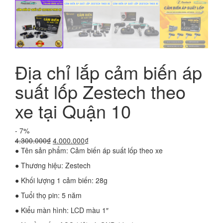
Địa chỉ lắp cảm biến áp
suất lốp Zestech theo
xe tại Quận 10
- 7%
Giá
Giá
4.300.000
₫
4.000.000
₫
gốc
hiện
● Tên sản phẩm: Cảm biến áp suất lốp theo xe
là:
tại
● Thương hiệu: Zestech
4.300.000₫.
là:
4.000.000₫.
● Khối lượng 1 cảm biến: 28g
● Tuổi thọ pin: 5 năm
● Kiểu màn hình: LCD màu 1″