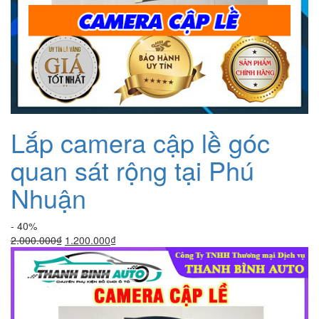
Lắp camera cập lề góc
quan sát rộng tại Phú
Nhuận
- 40%
Giá
Giá
2.000.000
₫
1.200.000
₫
gốc
hiện
là:
tại
2.000.000₫.
là:
1.200.000₫.