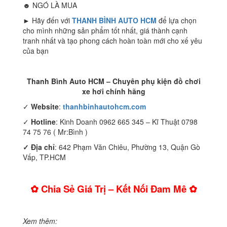
☻ NGÓ LÀ MUA
► Hãy đến với
THANH BÌNH AUTO HCM
để lựa chọn
cho mình những sản phẩm tốt nhất, giá thành cạnh
tranh nhất và tạo phong cách hoàn toàn mới cho xế yêu
của bạn
Thanh Bình Auto HCM – Chuyên phụ kiện đồ chơi
xe hơi chính hãng
✓
Website
:
thanhbinhautohcm.com
✓
Hotline
: Kinh Doanh 0962 665 345 – Kĩ Thuật 0798
74 75 76 ( Mr:Bình )
✓ Địa chỉ
: 642 Phạm Văn Chiêu, Phường 13, Quận Gò
Vấp, TP.HCM
✿ Chia Sẻ Giá Trị – Kết Nối Đam Mê ✿
Xem thêm: