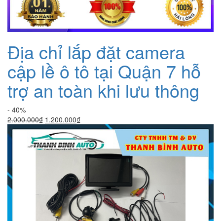
Địa chỉ lắp đặt camera
cập lề ô tô tại Quận 7 hỗ
trợ an toàn khi lưu thông
- 40%
Giá
Giá
2.000.000
₫
1.200.000
₫
gốc
hiện
là:
tại
2.000.000₫.
là:
1.200.000₫.