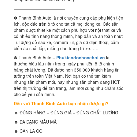
————————————
❆ Thanh Bình Auto là nơi chuyên cung cấp phụ kiện tiện
ích, độc đáo trên ô tô cho tất cả mọi dòng xe. Các sản
phẩm được thiết kế một cách phù hợp với nội thất xe và
có nhiều tính năng thông minh, hấp dẫn và an toàn như:
Túi đựng đồ sau xe, camera lùi, giá đỡ điện thoại, cảm
biến áp suất lốp, miếng dán trang trí xe……
❆ Thanh Bình Auto –
Phukiendochoxehoi.vn
là
thương hiệu lâu năm trong ngày phụ kiện ô tô chính
hãng chất lượng. Đã được hơn 350.000 khách hàng tin
tưởng trên toàn Việt Nam. Nơi bạn có thể tìm kiếm
những sản phẩm mới, hay những sản phẩm đang HOT
trên thị trường để tân trang, làm mới cũng như chăm sóc
cho xế yêu của mình.
Đến với Thanh Bình Auto bạn nhận được gì?
☻ ĐÚNG HÀNG – ĐÚNG GIÁ – ĐÚNG CHẤT LƯỢNG
☻ ĐA DẠNG MẪU MÃ
☻ CẦN LÀ CÓ