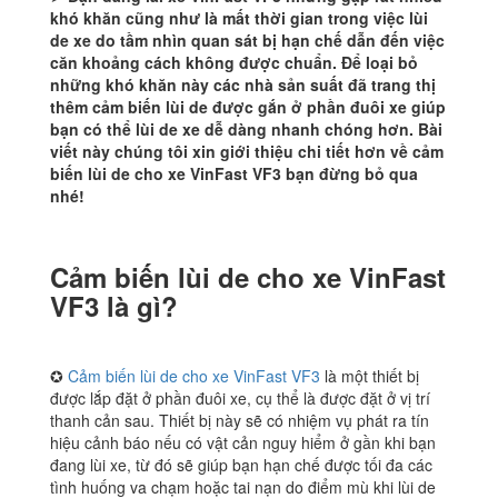
khó khăn cũng như là mất thời gian trong việc lùi
de xe do tầm nhìn quan sát bị hạn chế dẫn đến việc
căn khoảng cách không được chuẩn. Để loại bỏ
những khó khăn này các nhà sản suất đã trang thị
thêm cảm biến lùi de được gắn ở phần đuôi xe giúp
bạn có thể lùi de xe dễ dàng nhanh chóng hơn. Bài
viết này chúng tôi xin giới thiệu chi tiết hơn về cảm
biến lùi de cho xe VinFast VF3 bạn đừng bỏ qua
nhé!
Cảm biến lùi de cho xe VinFast
VF3 là gì?
✪
Cảm biến lùi de cho xe VinFast VF3
là một thiết bị
được lắp đặt ở phần đuôi xe, cụ thể là được đặt ở vị trí
thanh cản sau. Thiết bị này sẽ có nhiệm vụ phát ra tín
hiệu cảnh báo nếu có vật cản nguy hiểm ở gần khi bạn
đang lùi xe, từ đó sẽ giúp bạn hạn chế được tối đa các
tình huống va chạm hoặc tai nạn do điểm mù khi lùi de