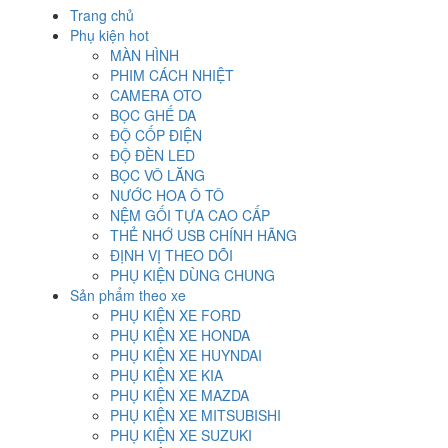
Trang chủ
Phụ kiện hot
MÀN HÌNH
PHIM CÁCH NHIỆT
CAMERA OTO
BỌC GHẾ DA
ĐỘ CỐP ĐIỆN
ĐỘ ĐÈN LED
BỌC VÔ LĂNG
NƯỚC HOA Ô TÔ
NỆM GỐI TỰA CAO CẤP
THẺ NHỚ USB CHÍNH HÃNG
ĐỊNH VỊ THEO DÕI
PHỤ KIỆN DÙNG CHUNG
Sản phẩm theo xe
PHỤ KIỆN XE FORD
PHỤ KIỆN XE HONDA
PHỤ KIỆN XE HUYNDAI
PHỤ KIỆN XE KIA
PHỤ KIỆN XE MAZDA
PHỤ KIỆN XE MITSUBISHI
PHỤ KIỆN XE SUZUKI