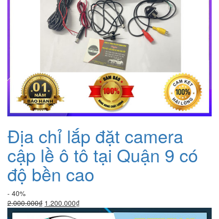
Địa chỉ lắp đặt camera
cập lề ô tô tại Quận 9 có
độ bền cao
- 40%
Giá
Giá
2.000.000
₫
1.200.000
₫
gốc
hiện