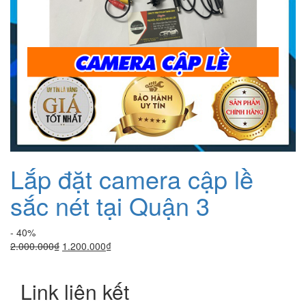
Lắp đặt camera cập lề
sắc nét tại Quận 3
- 40%
Giá
Giá
2.000.000
₫
1.200.000
₫
gốc
hiện
là:
tại
Link liên kết
2.000.000₫.
là:
1.200.000₫.