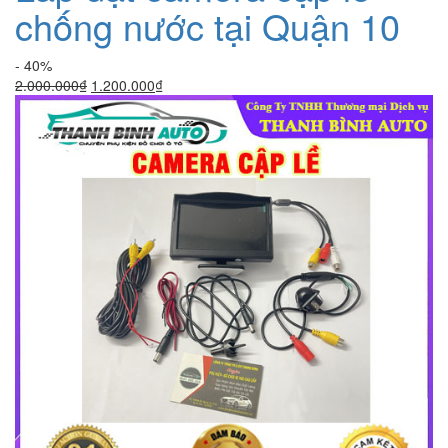
chống nước tại Quận 10
- 40%
Giá
Giá
2.000.000
₫
1.200.000
₫
gốc
hiện
là:
tại
2.000.000₫.
là:
1.200.000₫.