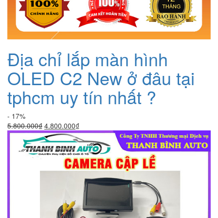
Địa chỉ lắp màn hình
OLED C2 New ở đâu tại
tphcm uy tín nhất ?
- 17%
Giá
Giá
5.800.000
₫
4.800.000
₫
gốc
hiện
là:
tại
5.800.000₫.
là:
4.800.000₫.