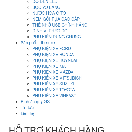
ĐỘ ĐÈN LED
BỌC VÔ LĂNG
NƯỚC HOA Ô TÔ
NỆM GỐI TỰA CAO CẤP
THẺ NHỚ USB CHÍNH HÃNG
ĐỊNH VỊ THEO DÕI
PHỤ KIỆN DÙNG CHUNG
Sản phẩm theo xe
PHỤ KIỆN XE FORD
PHỤ KIỆN XE HONDA
PHỤ KIỆN XE HUYNDAI
PHỤ KIỆN XE KIA
PHỤ KIỆN XE MAZDA
PHỤ KIỆN XE MITSUBISHI
PHỤ KIỆN XE SUZUKI
PHỤ KIỆN XE TOYOTA
PHỤ KIỆN XE VINFAST
Bình ắc quy GS
Tin tức
Liên hệ
HỖ TRỢ KHÁCH HÀNG