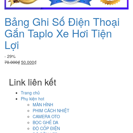
Bảng Ghi Số Điện Thoại
Gắn Taplo Xe Hơi Tiện
Lợi
- 29%
Giá
Giá
70.000
₫
50.000
₫
gốc
hiện
là:
tại
Link liên kết
70.000₫.
là:
50.000₫.
Trang chủ
Phụ kiện hot
MÀN HÌNH
PHIM CÁCH NHIỆT
CAMERA OTO
BỌC GHẾ DA
ĐỘ CỐP ĐIỆN