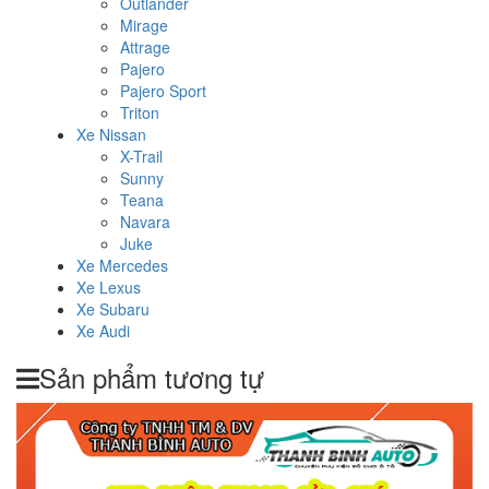
Outlander
Mirage
Attrage
Pajero
Pajero Sport
Triton
Xe Nissan
X-Trail
Sunny
Teana
Navara
Juke
Xe Mercedes
Xe Lexus
Xe Subaru
Xe Audi
Sản phẩm tương tự