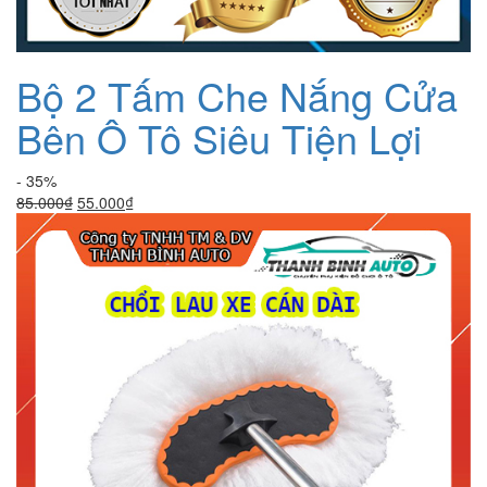
Bộ 2 Tấm Che Nắng Cửa
Bên Ô Tô Siêu Tiện Lợi
- 35%
Giá
Giá
85.000
₫
55.000
₫
gốc
hiện
là:
tại
85.000₫.
là:
55.000₫.