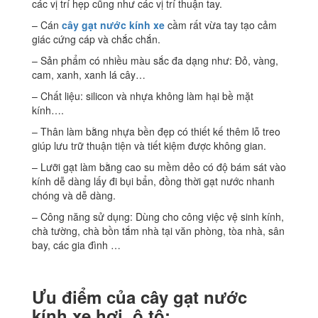
các vị trí hẹp cũng như các vị trí thuận tay.
– Cán
cây gạt nước kính xe
cầm rất vừa tay tạo cảm
giác cứng cáp và chắc chắn.
– Sản phẩm có nhiều màu sắc đa dạng như: Đỏ, vàng,
cam, xanh, xanh lá cây…
– Chất liệu: silicon và nhựa không làm hại bề mặt
kính….
– Thân làm bằng nhựa bền đẹp có thiết kế thêm lỗ treo
giúp lưu trữ thuận tiện và tiết kiệm được không gian.
– Lưỡi gạt làm bằng cao su mềm dẻo có độ bám sát vào
kính dễ dàng lấy đi bụi bẩn, đồng thời gạt nước nhanh
chóng và dễ dàng.
– Công năng sử dụng: Dùng cho công việc vệ sinh kính,
chà tường, chà bồn tắm nhà tại văn phòng, tòa nhà, sân
bay, các gia đình …
Ưu điểm của cây gạt nước
kính xe hơi, ô tô: