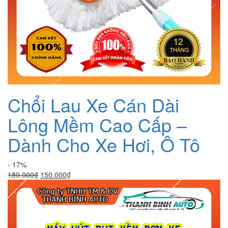
Chổi Lau Xe Cán Dài
Lông Mềm Cao Cấp –
Dành Cho Xe Hơi, Ô Tô
- 17%
Giá
Giá
180.000
₫
150.000
₫
gốc
hiện
là:
tại
180.000₫.
là:
150.000₫.