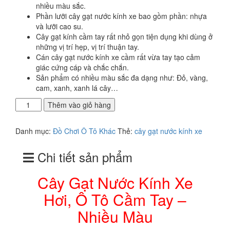
20.000₫.
nhiều màu sắc.
Phần lưỡi cây gạt nước kính xe bao gồm phần: nhựa
và lưỡi cao su.
Cây gạt kính cầm tay rất nhỏ gọn tiện dụng khi dùng ở
những vị trí hẹp, vị trí thuận tay.
Cán cây gạt nước kính xe cầm rất vừa tay tạo cảm
giác cứng cáp và chắc chắn.
Sản phẩm có nhiều màu sắc đa dạng như: Đỏ, vàng,
cam, xanh, xanh lá cây…
Cây
Thêm vào giỏ hàng
Gạt
Nước
Danh mục:
Đồ Chơi Ô Tô Khác
Thẻ:
cây gạt nước kính xe
Kính
Xe
Chi tiết sản phẩm
Hơi,
Ô
Tô
Cây Gạt Nước Kính Xe
Cầm
Hơi, Ô Tô Cầm Tay –
Tay
-
Nhiều Màu
Nhiều
Màu