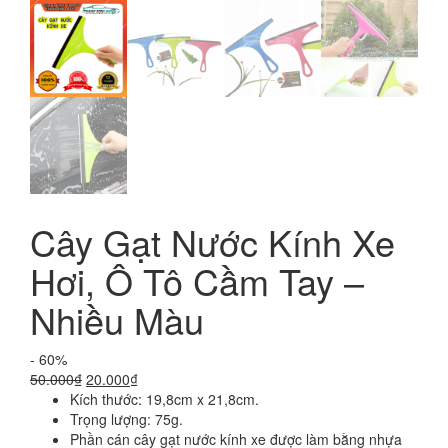
Cây Gạt Nước Kính Xe
Hơi, Ô Tô Cầm Tay –
Nhiều Màu
- 60%
Giá
Giá
50.000
₫
20.000
₫
gốc
hiện
Kích thước: 19,8cm x 21,8cm.
là:
tại
Trọng lượng: 75g.
50.000₫.
là:
Phần cán cây gạt nước kính xe được làm bằng nhựa