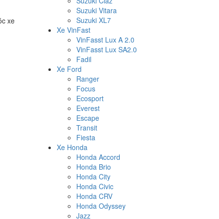
Suzuki Ciaz
Suzuki Vitara
Suzuki XL7
óc xe
Xe VinFast
VinFasst Lux A 2.0
VinFasst Lux SA2.0
Fadil
Xe Ford
Ranger
Focus
Ecosport
Everest
Escape
Transit
Fiesta
Xe Honda
Honda Accord
Honda Brio
Honda City
Honda Civic
Honda CRV
Honda Odyssey
Jazz