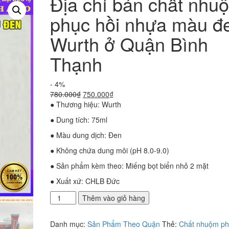
Địa chỉ bán chất nhu
phục hồi nhựa màu đ
Wurth ở Quận Bình
Thạnh
- 4%
Giá
Giá
780.000
₫
750.000
₫
gốc
hiện
● Thương hiệu: Wurth
là:
tại
● Dung tích: 75ml
780.000₫.
là:
750.000₫.
● Màu dung dịch: Đen
● Không chứa dung môi (pH 8.0-9.0)
● Sản phẩm kèm theo: Miếng bọt biển nhỏ 2 mặt
● Xuất xứ: CHLB Đức
Địa
Thêm vào giỏ hàng
chỉ
bán
Danh mục:
Sản Phẩm Theo Quận
Thẻ:
Chất nhuộm ph
chất