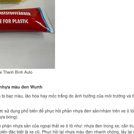
ại Thanh Bình Auto
 nhựa màu đen Wurth
bị bạc màu, lão hóa hay mốc trắng do ảnh hưởng của môi trường và t
 sử dụng phổ biến để phục hồi phần nhựa đen sần/nhám trên xe ô tô
ựa bóng).
 phận nhựa sần của ngoại thất xe ô tô như: nhựa đen trong xe, cản tr
biến đặc biệt là xe cũ. Phục hồi lại nhựa màu đen nhanh chóng, lấy lại