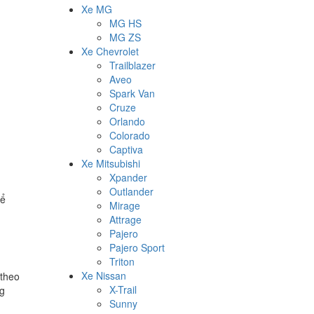
Xe MG
MG HS
MG ZS
Xe Chevrolet
Trailblazer
Aveo
Spark Van
Cruze
Orlando
Colorado
Captiva
Xe Mitsubishi
Xpander
Outlander
hể
Mirage
Attrage
Pajero
Pajero Sport
Triton
Xe Nissan
 theo
X-Trail
ng
Sunny