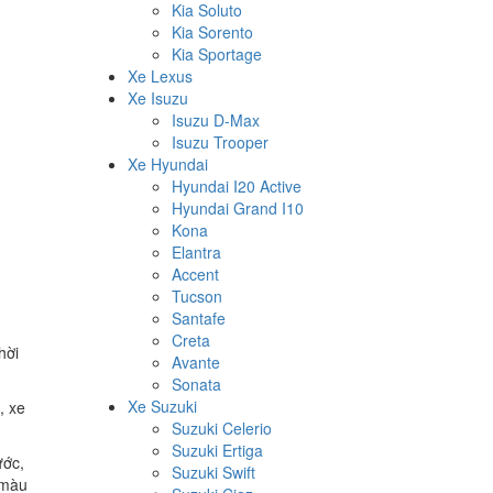
Kia Soluto
Kia Sorento
Kia Sportage
Xe Lexus
Xe Isuzu
Isuzu D-Max
Isuzu Trooper
Xe Hyundai
Hyundai I20 Active
Hyundai Grand I10
Kona
Elantra
Accent
Tucson
Santafe
Creta
hời
Avante
Sonata
Xe Suzuki
, xe
Suzuki Celerio
Suzuki Ertiga
ước,
Suzuki Swift
 màu