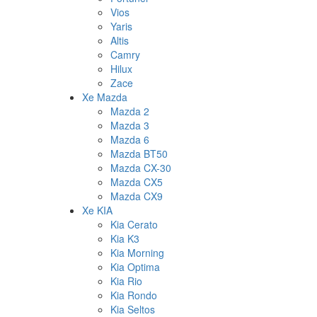
Vios
Yaris
Altis
Camry
Hilux
Zace
Xe Mazda
Mazda 2
Mazda 3
Mazda 6
Mazda BT50
Mazda CX-30
Mazda CX5
Mazda CX9
Xe KIA
Kia Cerato
Kia K3
Kia Morning
Kia Optima
Kia Rio
Kia Rondo
Kia Seltos