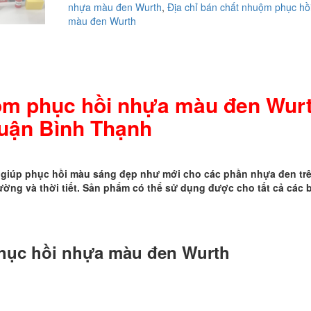
nhựa màu đen Wurth
,
Địa chỉ bán chất nhuộm phục hồ
nhuộm
màu đen Wurth
phục
hồi
nhựa
màu
đen
Wurth
uộm phục hồi nhựa màu đen Wur
ở
uận Bình Thạnh
Quận
Bình
Thạnh
số
giúp phục hồi màu sáng đẹp như mới cho các phần nhựa đen trê
lượng
ường và thời tiết. Sản phẩm có thể sử dụng được cho tất cả các 
phục hồi nhựa màu đen Wurth