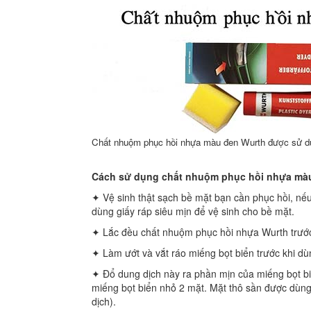
Chất nhuộm phục hồi nhựa màu đen Wurth được sử dụ
Cách sử dụng chất nhuộm phục hồi nhựa mà
✦ Vệ sinh thật sạch bề mặt bạn cần phục hồi, nế
dùng giấy ráp siêu mịn để vệ sinh cho bề mặt.
✦ Lắc đều chất nhuộm phục hồi nhựa Wurth trước
✦ Làm ướt và vắt ráo miếng bọt biển trước khi d
✦ Đổ dung dịch này ra phần mịn của miếng bọt bi
miếng bọt biển nhỏ 2 mặt. Mặt thô sần được dùng
dịch).