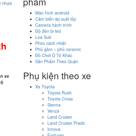
phẩm
i nhựa
Màn hình android
Cảm biến áp suất lốp
Camera hành trình
Độ đèn bi led
Loa Sub
th
Phim cách nhiệt
Phủ gầm – phủ ceramic
Đồ Chơi Ô Tô Khác
Sản Phẩm Theo Quận
Phụ kiện theo xe
n xe
bộ
Xe Toyota
Toyota Rush
Toyota Cross
Sienna
Venza
Land Cruiser
Land Cruiser Prado
Innova
Fortuner