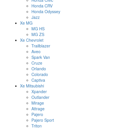
Honda Civic
Honda CRV
Honda Odyssey
Jazz
Xe MG
MG HS
MG ZS
Xe Chevrolet
Trailblazer
Aveo
Spark Van
Cruze
Orlando
Colorado
Captiva
Xe Mitsubishi
Xpander
Outlander
Mirage
Attrage
Pajero
Pajero Sport
Triton