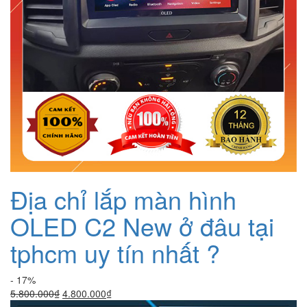
Địa chỉ lắp màn hình
OLED C2 New ở đâu tại
tphcm uy tín nhất ?
- 17%
Giá
Giá
5.800.000
₫
4.800.000
₫
gốc
hiện