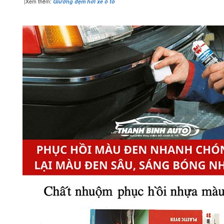
|Xem thêm:
G
iường đệm hơi xe ô tô