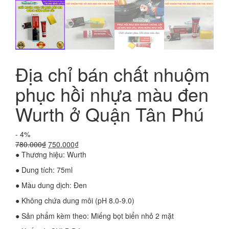
Địa chỉ bán chất nhuộm
phục hồi nhựa màu đen
Wurth ở Quận Tân Phú
- 4%
Giá
Giá
780.000
₫
750.000
₫
gốc
hiện
● Thương hiệu: Wurth
là:
tại
● Dung tích: 75ml
780.000₫.
là:
750.000₫.
● Màu dung dịch: Đen
● Không chứa dung môi (pH 8.0-9.0)
● Sản phẩm kèm theo: Miếng bọt biển nhỏ 2 mặt