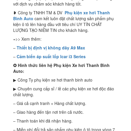
với dịch vụ chăm sóc khách hàng tốt.
❥ Công ty TNHH TM & DV
Phụ kiện xe hơi Thanh
Bình Auto
cam kết luôn đặt chất lượng sản phẩm phụ
kiện ô tô lên hàng đầu với tiêu chí UY TÍN CHẤT
LƯỢNG TẠO NIỀM TIN cho khách hàng.
=>> Xem thêm:
–
Thiết bị định vị không dây A9 Max
–
Cảm biến áp suất lốp Icar i3 Series
✪
Hình thức liên hệ Phụ kiện Xe hơi Thanh Bình
Auto:
▶ Công Ty phụ kiện xe hơi thanh binh auto
▶ Chuyên cung cấp sỉ / lẻ các phụ kiện xe hơi độc đáo
chất lượng.
– Giá cả cạnh tranh + Hàng chất lượng.
– Giao hàng đến tận nơi trên cả nước.
– Thanh toán khi đã nhận hàng.
– Miễn phí đổi trả sản phẩm phụ kiện ô tô trong vòng 7