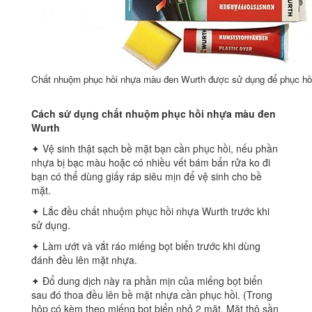
Chất nhuộm phục hồi nhựa màu đen Wurth được sử dụng để phục hồ
Cách sử dụng chất nhuộm phục hồi nhựa màu đen
Wurth
✦ Vệ sinh thật sạch bề mặt bạn cần phục hồi, nếu phần
nhựa bị bạc màu hoặc có nhiều vết bám bẩn rửa ko đi
bạn có thể dùng giấy ráp siêu mịn để vệ sinh cho bề
mặt.
✦ Lắc đều chất nhuộm phục hồi nhựa Wurth trước khi
sử dụng.
✦ Làm ướt và vắt ráo miếng bọt biển trước khi dùng
đánh đều lên mặt nhựa.
✦ Đổ dung dịch này ra phần mịn của miếng bọt biển
sau đó thoa đều lên bề mặt nhựa cần phục hồi. (Trong
hộp có kèm theo miếng bọt biển nhỏ 2 mặt. Mặt thô sần