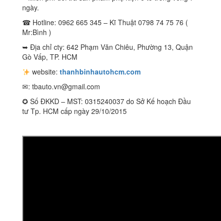
ngày.
☎ Hotline: 0962 665 345 – Kĩ Thuật 0798 74 75 76 (
Mr:Bình )
➥ Địa chỉ cty: 642 Phạm Văn Chiêu, Phường 13, Quận
Gò Vấp, TP. HCM
website:
thanhbinhautohcm.com
✉:
tbauto.vn@gmail.com
✪ Số ĐKKD – MST: 0315240037 do Sở Kế hoạch Đầu
tư Tp. HCM cấp ngày 29/10/2015