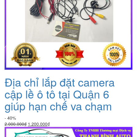
Địa chỉ lắp đặt camera
cập lề ô tô tại Quận 6
giúp hạn chế va chạm
- 40%
Giá
Giá
2.000.000
₫
1.200.000
₫
gốc
hiện
là:
tại