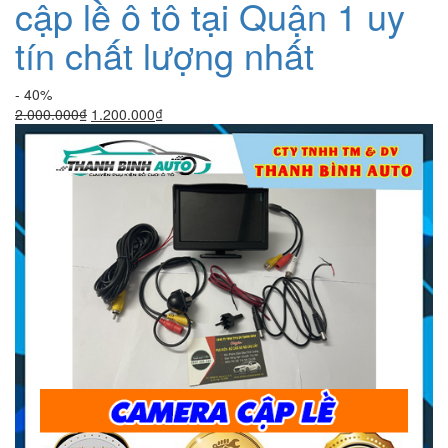
cập lề ô tô tại Quận 1 uy
tín chất lượng nhất
- 40%
Giá
Giá
2.000.000
₫
1.200.000
₫
gốc
hiện
là:
tại
2.000.000₫.
là:
1.200.000₫.