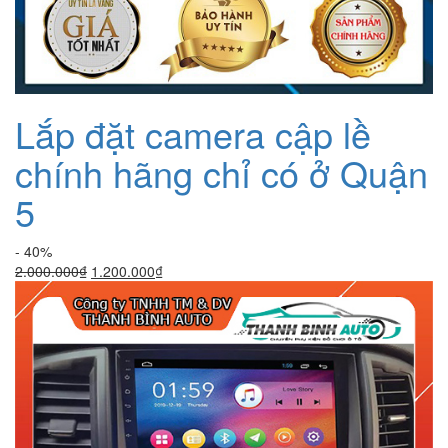
Lắp đặt camera cập lề
chính hãng chỉ có ở Quận
5
- 40%
Giá
Giá
2.000.000
₫
1.200.000
₫
gốc
hiện
là:
tại
2.000.000₫.
là:
1.200.000₫.