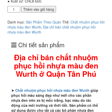
● Xuất xứ: CHLB Đức
Địa
Thêm vào giỏ hàng
chỉ
bán
Danh mục:
Sản Phẩm Theo Quận
Thẻ:
Chất nhuộm phục hồi
chất
nhựa màu đen Wurth
,
Địa chỉ bán chất nhuộm phục hồi
nhuộm
nhựa màu đen Wurth
phục
hồi
Chi tiết sản phẩm
nhựa
màu
đen
Địa chỉ bán chất nhuộm
Wurth
phục hồi nhựa màu đen
ở
Quận
Wurth ở Quận Tân Phú
Tân
Phú
số
lượng
➤
Chất nhuộm phục hồi nhựa màu đen Wurth
giúp
phục hồi màu sáng đẹp như mới cho các phần
nhựa đen trên xe bị mốc trắng, bạc màu do tác
động của môi trường và thời tiết. Sản phẩm có thể
sử dụng được cho tất cả các bộ phận nhựa đen