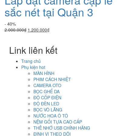
sắc nét tại Quận 3
- 40%
Giá
Giá
2.000.000
₫
1.200.000
₫
gốc
hiện
là:
tại
Link liên kết
2.000.000₫.
là:
1.200.000₫.
Trang chủ
Phụ kiện hot
MÀN HÌNH
PHIM CÁCH NHIỆT
CAMERA OTO
BỌC GHẾ DA
ĐỘ CỐP ĐIỆN
ĐỘ ĐÈN LED
BỌC VÔ LĂNG
NƯỚC HOA Ô TÔ
NỆM GỐI TỰA CAO CẤP
THẺ NHỚ USB CHÍNH HÃNG
ĐỊNH VỊ THEO DÕI