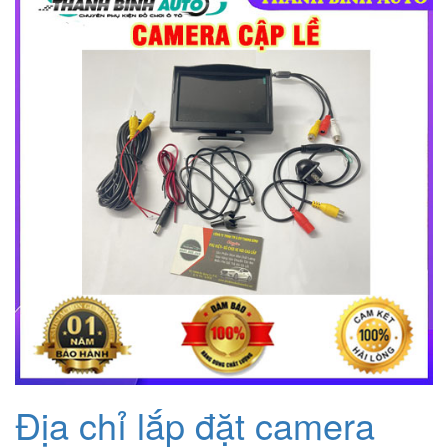
2.000.000₫.
là:
1.200.000₫.
Địa chỉ lắp đặt camera