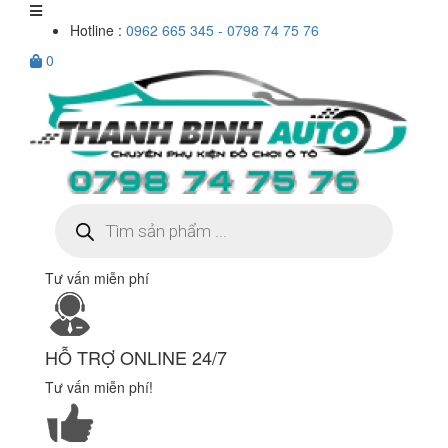
Hotline :
0962 665 345 - 0798 74 75 76
0
Tìm
kiếm
sản
phẩm
Tư vấn miễn phí
HỖ TRỢ ONLINE 24/7
Tư vấn miễn phí!