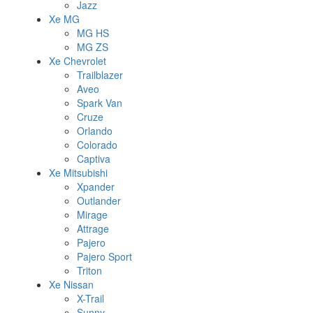
Jazz
Xe MG
MG HS
MG ZS
Xe Chevrolet
Trailblazer
Aveo
Spark Van
Cruze
Orlando
Colorado
Captiva
Xe Mitsubishi
Xpander
Outlander
Mirage
Attrage
Pajero
Pajero Sport
Triton
Xe Nissan
X-Trail
Sunny