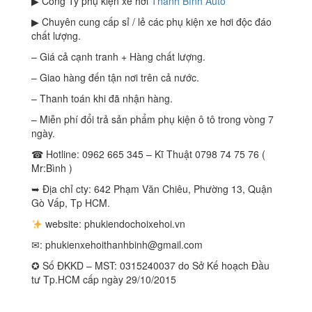
▶ Công Ty phụ kiện xe hơi
Thanh Bình Auto
▶ Chuyên cung cấp sỉ / lẻ các phụ kiện xe hơi độc đáo
chất lượng.
– Giá cả cạnh tranh + Hàng chất lượng.
– Giao hàng đến tận nơi trên cả nước.
– Thanh toán khi đã nhận hàng.
– Miễn phí đổi trả sản phẩm phụ kiện ô tô trong vòng 7
ngày.
☎ Hotline: 0962 665 345 – Kĩ Thuật 0798 74 75 76 (
Mr:Bình )
➥ Địa chỉ cty: 642 Phạm Văn Chiêu, Phường 13, Quận
Gò Vấp, Tp HCM.
website: phukiendochoixehoi.vn
✉:
phukienxehoithanhbinh@gmail.com
✪ Số ĐKKD – MST: 0315240037 do Sở Kế hoạch Đầu
tư Tp.HCM cấp ngày 29/10/2015