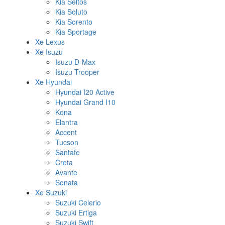
Kia Seltos
Kia Soluto
Kia Sorento
Kia Sportage
Xe Lexus
Xe Isuzu
Isuzu D-Max
Isuzu Trooper
Xe Hyundai
Hyundai I20 Active
Hyundai Grand I10
Kona
Elantra
Accent
Tucson
Santafe
Creta
Avante
Sonata
Xe Suzuki
Suzuki Celerio
Suzuki Ertiga
Suzuki Swift