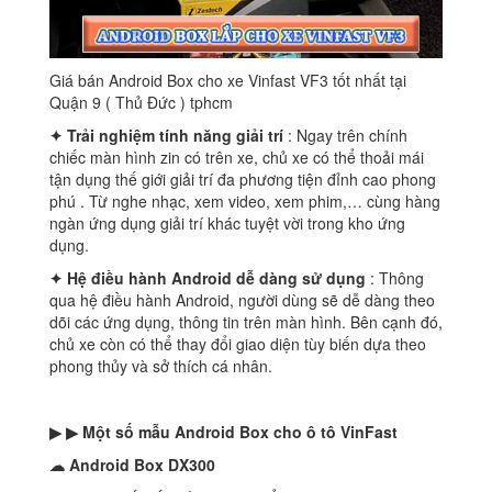
Giá bán Android Box cho xe Vinfast VF3 tốt nhất tại
Quận 9 ( Thủ Đức ) tphcm
✦ Trải nghiệm
tính năng
giải trí
: Ngay trên chính
chiếc màn hình zin có trên xe, chủ xe có thể thoải mái
tận dụng thế giới giải trí đa phương tiện đỉnh cao phong
phú . Từ nghe nhạc, xem video, xem phim,… cùng hàng
ngàn ứng dụng giải trí khác tuyệt vời trong kho ứng
dụng.
✦ Hệ điều hành Android dễ
dàng sử dụng
: Thông
qua hệ điều hành Android, người dùng sẽ dễ dàng theo
dõi các ứng dụng, thông tin trên màn hình. Bên cạnh đó,
chủ xe còn có thể thay đổi giao diện tùy biến dựa theo
phong thủy và sở thích cá nhân.
▶ ▶ Một
số mẫu Android Box cho ô tô VinFast
☁ Android Box
DX300