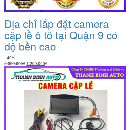
Địa chỉ lắp đặt camera
cập lề ô tô tại Quận 9 có
độ bền cao
- 40%
Giá
Giá
2.000.000
₫
1.200.000
₫
gốc
hiện
là:
tại
2.000.000₫.
là:
1.200.000₫.