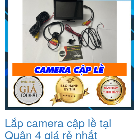
1.200.000₫.
Lắp camera cập lề tại
Quận 4 giá rẻ nhất