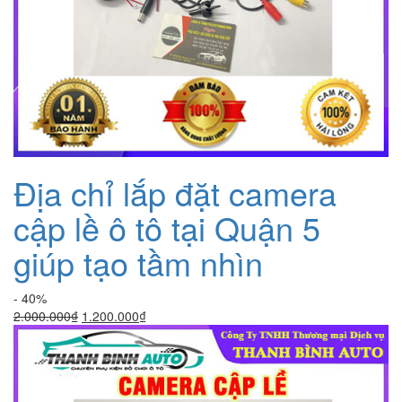
Địa chỉ lắp đặt camera
cập lề ô tô tại Quận 5
giúp tạo tầm nhìn
- 40%
Giá
Giá
2.000.000
₫
1.200.000
₫
gốc
hiện
là:
tại
2.000.000₫.
là:
1.200.000₫.