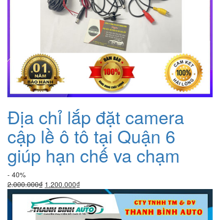
Địa chỉ lắp đặt camera
cập lề ô tô tại Quận 6
giúp hạn chế va chạm
- 40%
Giá
Giá
2.000.000
₫
1.200.000
₫
gốc
hiện
là:
tại
2.000.000₫.
là: