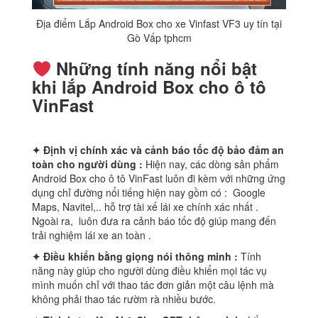
Địa điểm Lắp Android Box cho xe Vinfast VF3 uy tín tại
Gò Vấp tphcm
Những t
ính năng nổi bật
khi lắp Android Box cho ô tô
VinFast
✦ Định vị chính xác và cảnh báo tốc độ bảo đảm an
toàn cho
người dùng
:
Hiện nay, các dòng sản phẩm
Android Box cho ô tô VinFast luôn đi kèm với những ứng
dụng chỉ đường nổi tiếng hiện nay gồm có : Google
Maps, Navitel,.. hỗ trợ tài xế lái xe chính xác nhất .
Ngoài ra, luôn đưa ra cảnh báo tốc độ giúp mang đến
trải nghiệm lái xe an toàn .
✦ Đ
iều khiển bằng giọng nói
thông minh
:
Tính
năng này giúp cho người dùng điều khiển mọi tác vụ
mình muốn chỉ với thao tác đơn giản một câu lệnh mà
không phải thao tác rườm rà nhiều bước.