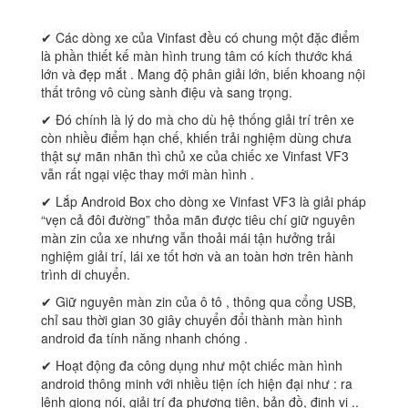
✔ Các dòng xe của Vinfast đều có chung một đặc điểm
là phần thiết kế màn hình trung tâm có kích thước khá
lớn và đẹp mắt . Mang độ phân giải lớn, biến khoang nội
thất trông vô cùng sành điệu và sang trọng.
✔ Đó chính là lý do mà cho dù hệ thống giải trí trên xe
còn nhiều điểm hạn chế, khiến trải nghiệm dùng chưa
thật sự mãn nhãn thì chủ xe của chiếc xe Vinfast VF3
vẫn rất ngại việc thay mới màn hình .
✔ Lắp Android Box cho dòng xe Vinfast VF3 là giải pháp
“vẹn cả đôi đường” thỏa mãn được tiêu chí giữ nguyên
màn zin của xe nhưng vẫn thoải mái tận hưởng trải
nghiệm giải trí, lái xe tốt hơn và an toàn hơn trên hành
trình di chuyển.
✔ Giữ nguyên màn zin của ô tô , thông qua cổng USB,
chỉ sau thời gian 30 giây chuyển đổi thành màn hình
android đa tính năng nhanh chóng .
✔ Hoạt động đa công dụng như một chiếc màn hình
android thông minh với nhiều tiện ích hiện đại như : ra
lệnh giọng nói, giải trí đa phương tiện, bản đồ, định vị ..