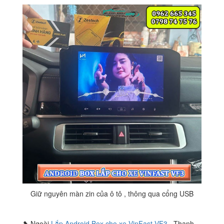
Giữ nguyên màn zin của ô tô , thông qua cổng USB
❥ Ngoài
Lắp Android Box cho xe VinFast VF3
, Thanh