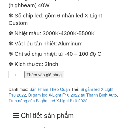
là:
tại
(highbeam) 40W
5.000.000₫.
là:
4.500.000₫.
✾ Số chip led: gồm 6 nhân led X-Light
Custom
✾ Nhiệt màu: 3000K-4300K-5500K
✾ Vật liệu tản nhiệt: Aluminum
✾ Chỉ số chịu nhiệt: từ -40 – 100 độ C
✾ Kích thước: 3Inch
Địa
Thêm vào giỏ hàng
chỉ
lắp
Danh mục:
Sản Phẩm Theo Quận
Thẻ:
Bi gầm led X-Light
bi
F10 2022
,
Bi gầm led X-Light F10 2022 tại Thanh Bình Auto
,
gầm
Tính năng của Bi gầm led X-Light F10 2022
Led
X-
Chi tiết sản phẩm
Light
F10
2022