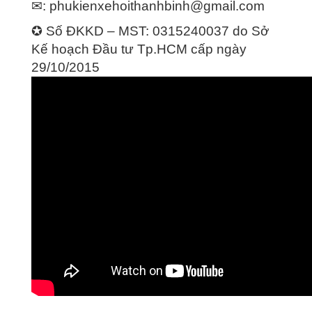
✉:
phukienxehoithanhbinh@gmail.com
✪ Số ĐKKD – MST: 0315240037 do Sở
Kế hoạch Đầu tư Tp.HCM cấp ngày
29/10/2015