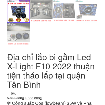
Địa chỉ lắp bi gầm Led
X-Light F10 2022 thuận
tiện tháo lắp tại quận
Tân Bình
- 10%
Giá
Giá
5.000.000
₫
4.500.000
₫
gốc
hiện
✾ Công suất: Cos (lowbeam) 35W và Pha