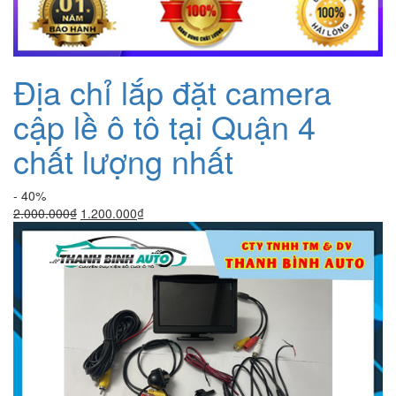
Địa chỉ lắp đặt camera
cập lề ô tô tại Quận 4
chất lượng nhất
- 40%
Giá
Giá
2.000.000
₫
1.200.000
₫
gốc
hiện
là:
tại
2.000.000₫.
là:
1.200.000₫.