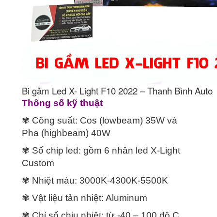
Bi gầm Led X- Light F10 2022 – Thanh Bình Auto
Thông số kỹ thuật
✾ Công suất: Cos (lowbeam) 35W và
Pha (highbeam) 40W
✾ Số chip led: gồm 6 nhân led X-Light
Custom
✾ Nhiệt màu: 3000K-4300K-5500K
✾ Vật liệu tản nhiệt: Aluminum
✾ Chỉ số chịu nhiệt: từ -40 – 100 độ C