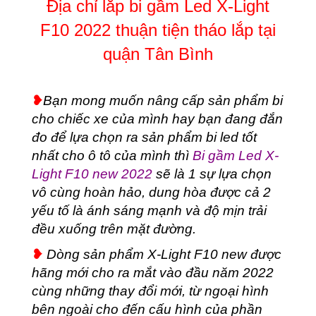
Địa chỉ lắp bi gầm Led X-Light
thuận
tiện
F10 2022 thuận tiện tháo lắp tại
tháo
lắp
quận Tân Bình
tại
quận
Tân
❥
Bạn mong muốn nâng cấp sản phẩm bi
Bình
cho chiếc xe của mình hay bạn đang đắn
số
lượng
đo để lựa chọn ra sản phẩm bi led tốt
nhất cho ô tô của mình thì
Bi gầm Led X-
Light F10 new 2022
sẽ là 1 sự lựa chọn
vô cùng hoàn hảo, dung hòa được cả 2
yếu tố là ánh sáng mạnh và độ mịn trải
đều xuống trên mặt đường.
❥
Dòng sản phẩm X-Light F10 new được
hãng mới cho ra mắt vào đầu năm 2022
cùng những thay đổi mới, từ ngoại hình
bên ngoài cho đến cấu hình của phần