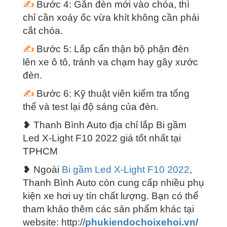
✍
Bước 4: Gắn đèn mới vào chóa, thì
chỉ cần xoáy ốc vừa khít không cần phải
cắt chóa.
✍
Bước 5: Lắp cẩn thận bộ phận đèn
lên xe ô tô, tránh va chạm hay gây xước
đèn.
✍
Bước 6: Kỹ thuật viên kiểm tra tổng
thể và test lại độ sáng của đèn.
❥ Thanh Bình Auto địa chỉ lắp
Bi gầm
Led X-Light F10 2022
giá tốt nhất tại
TPHCM
❥ Ngoài
Bi gầm Led X-Light F10 2022
,
Thanh Bình Auto còn cung cấp nhiều phụ
kiện xe hơi uy tín chất lượng. Bạn có thể
tham khảo thêm các sản phẩm khác tại
website: http://
phukiendochoixehoi.vn/