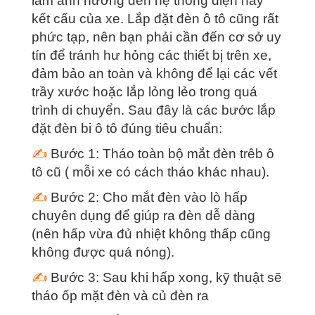
làm ảnh hưởng đến hệ thống điện hay
kết cấu của xe. Lắp đặt đèn ô tô cũng rất
phức tạp, nên bạn phải cần đến cơ sở uy
tín để tránh hư hỏng các thiết bị trên xe,
đảm bảo an toàn và không để lại các vết
trầy xước hoặc lắp lỏng lẻo trong quá
trình di chuyển. Sau đây là các bước lắp
đặt đèn bi ô tô đúng tiêu chuẩn:
✍
Bước 1: Tháo toàn bộ mắt đèn trêb ô
tô cũ ( mỗi xe có cách tháo khác nhau).
✍
Bước 2: Cho mắt đèn vào lò hấp
chuyên dụng để giúp ra đèn dễ dàng
(nên hấp vừa đủ nhiệt không thấp cũng
không được quá nóng).
✍
Bước 3: Sau khi hấp xong, kỹ thuật sẽ
tháo ốp mặt đèn và củ đèn ra