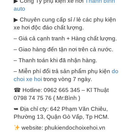
▶ Công Ty phụ kiện xe hơi
Thanh bình
auto
▶ Chuyên cung cấp sỉ / lẻ các phụ kiện
xe hơi độc đáo chất lượng.
– Giá cả cạnh tranh + Hàng chất lượng.
– Giao hàng đến tận nơi trên cả nước.
– Thanh toán khi đã nhận hàng.
– Miễn phí đổi trả sản phẩm phụ kiện
do
choi xe hoi
trong vòng 7 ngày.
☎ Hotline: 0962 665 345 – Kĩ Thuật
0798 74 75 76 ( Mr:Bình )
➥ Địa chỉ cty: 642 Phạm Văn Chiêu,
Phường 13, Quận Gò Vấp, Tp HCM.
website: phukiendochoixehoi.vn