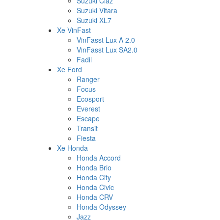
Suzuki Ciaz
Suzuki Vitara
Suzuki XL7
Xe VinFast
VinFasst Lux A 2.0
VinFasst Lux SA2.0
Fadil
Xe Ford
Ranger
Focus
Ecosport
Everest
Escape
Transit
Fiesta
Xe Honda
Honda Accord
Honda Brio
Honda City
Honda Civic
Honda CRV
Honda Odyssey
Jazz