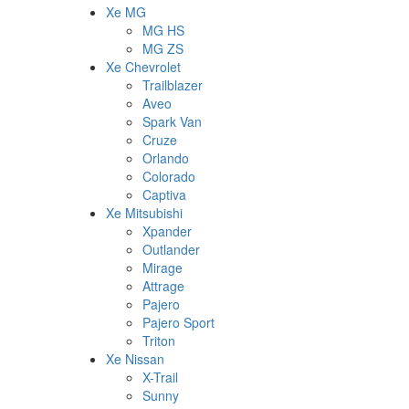
Xe MG
MG HS
MG ZS
Xe Chevrolet
Trailblazer
Aveo
Spark Van
Cruze
Orlando
Colorado
Captiva
Xe Mitsubishi
Xpander
Outlander
Mirage
Attrage
Pajero
Pajero Sport
Triton
Xe Nissan
X-Trail
Sunny