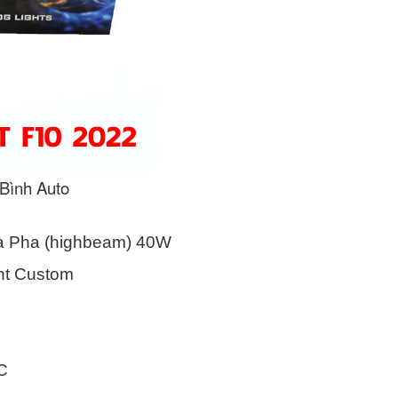
 Bình Auto
à Pha (highbeam) 40W
ght Custom
 C