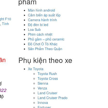
phẩm
Màn hình android
Cảm biến áp suất lốp
ight F10
Camera hành trình
,
Tính
Độ đèn bi led
Loa Sub
Phim cách nhiệt
Phủ gầm – phủ ceramic
Đồ Chơi Ô Tô Khác
Sản Phẩm Theo Quận
Phụ kiện theo xe
Cần
Xe Toyota
Toyota Rush
Toyota Cross
Sienna
ể
Venza
022
Land Cruiser
độ
Land Cruiser Prado
Innova
Fortuner