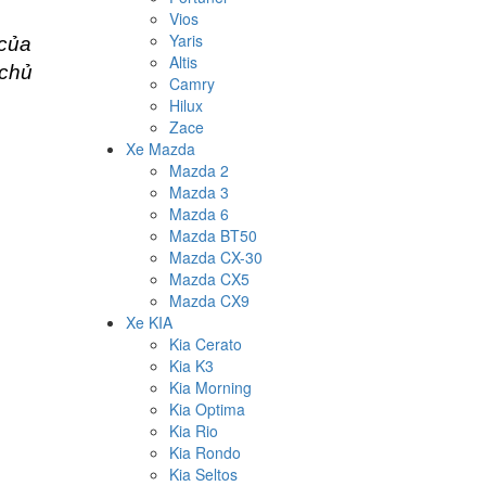
Vios
Yaris
 của
Altis
 chủ
Camry
Hilux
Zace
Xe Mazda
Mazda 2
Mazda 3
Mazda 6
Mazda BT50
Mazda CX-30
Mazda CX5
Mazda CX9
Xe KIA
Kia Cerato
Kia K3
Kia Morning
Kia Optima
Kia Rio
Kia Rondo
Kia Seltos