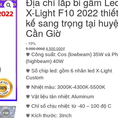
Địa chỉ lắp bi gầm Le
X-Light F10 2022 thiế
kế sang trọng tại huy
Cần Giờ
- 10%
Giá
Giá
5.000.000
₫
4.500.000
₫
gốc
hiện
✾ Công suất: Cos (lowbeam) 35W và P
là:
tại
(highbeam) 40W
5.000.000₫.
là:
4.500.000₫.
✾ Số chip led: gồm 6 nhân led X-Light
Custom
✾ Nhiệt màu: 3000K-4300K-5500K
✾ Vật liệu tản nhiệt: Aluminum
✾ Chỉ số chịu nhiệt: từ -40 – 100 độ C
✾ Kích thước: 3Inch