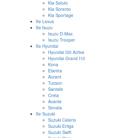
Kia Soluto
Kia Sorento
Kia Sportage
Xe Lexus
Xe Isuzu
Isuzu D-Max
Isuzu Trooper
Xe Hyundai
Hyundai I20 Active
Hyundai Grand I10
Kona
Elantra
Accent
Tucson
Santafe
Creta
Avante
Sonata
Xe Suzuki
Suzuki Celerio
Suzuki Ertiga
Suzuki Swift