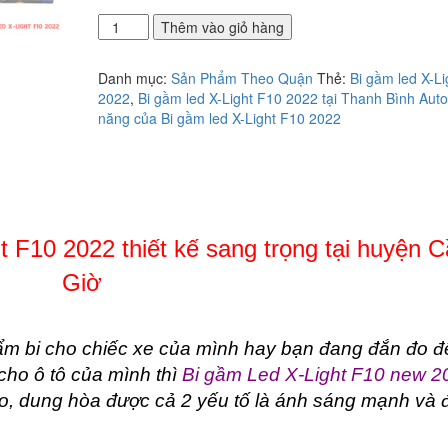
Địa
Thêm vào giỏ hàng
chỉ
lắp
Danh mục:
Sản Phẩm Theo Quận
Thẻ:
Bi gầm led X-L
bi
2022
,
Bi gầm led X-Light F10 2022 tại Thanh Bình Auto
gầm
năng của Bi gầm led X-Light F10 2022
Led
X-
Light
F10
2022
thiết
kế
ht F10 2022 thiết kế sang trọng tại huyện 
sang
Giờ
trọng
tại
huyện
Cần
 bi cho chiếc xe của mình hay bạn đang đắn đo đ
Giờ
 cho ô tô của mình thì
Bi gầm Led X-Light F10 new 2
số
ảo, dung hòa được cả 2 yếu tố là ánh sáng mạnh và 
lượng