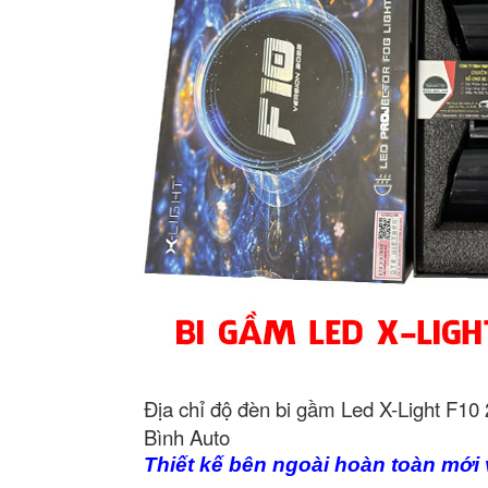
Địa chỉ độ đèn bi gầm Led X-Light F10 
Bình Auto
Thiết kế bên ngoài hoàn toàn mới 