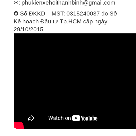
✉:
phukienxehoithanhbinh@gmail.com
✪ Số ĐKKD – MST: 0315240037 do Sở
Kế hoạch Đầu tư Tp.HCM cấp ngày
29/10/2015