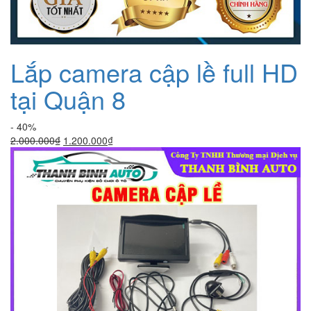
Lắp camera cập lề full HD
tại Quận 8
- 40%
Giá
Giá
2.000.000
₫
1.200.000
₫
gốc
hiện
là:
tại
2.000.000₫.
là:
1.200.000₫.