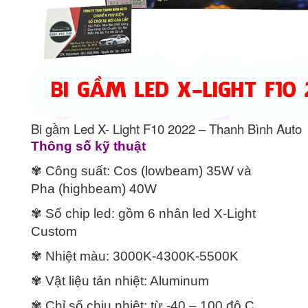
Bi gầm Led X- Light F10 2022 – Thanh Bình Auto
Thông số kỹ thuật
✾ Công suất: Cos (lowbeam) 35W và
Pha (highbeam) 40W
✾ Số chip led: gồm 6 nhân led X-Light
Custom
✾ Nhiệt màu: 3000K-4300K-5500K
✾ Vật liệu tản nhiệt: Aluminum
✾ Chỉ số chịu nhiệt: từ -40 – 100 độ C