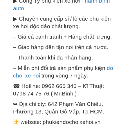
▶ Công Ty phụ kiện xe hơi
Thanh bình
auto
▶ Chuyên cung cấp sỉ / lẻ các phụ kiện
xe hơi độc đáo chất lượng.
– Giá cả cạnh tranh + Hàng chất lượng.
– Giao hàng đến tận nơi trên cả nước.
– Thanh toán khi đã nhận hàng.
– Miễn phí đổi trả sản phẩm phụ kiện
do
choi xe hoi
trong vòng 7 ngày.
☎ Hotline: 0962 665 345 – Kĩ Thuật
0798 74 75 76 ( Mr:Bình )
➥ Địa chỉ cty: 642 Phạm Văn Chiêu,
Phường 13, Quận Gò Vấp, Tp HCM.
website: phukiendochoixehoi.vn