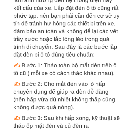
làm ảnh hưởng đến hệ thống điện hay
kết cấu của xe. Lắp đặt đèn ô tô cũng rất
phức tạp, nên bạn phải cần đến cơ sở uy
tín để tránh hư hỏng các thiết bị trên xe,
đảm bảo an toàn và không để lại các vết
trầy xước hoặc lắp lỏng lẻo trong quá
trình di chuyển. Sau đây là các bước lắp
đặt đèn bi ô tô đúng tiêu chuẩn:
✍
Bước 1: Tháo toàn bộ mắt đèn trêb ô
tô cũ ( mỗi xe có cách tháo khác nhau).
✍
Bước 2: Cho mắt đèn vào lò hấp
chuyên dụng để giúp ra đèn dễ dàng
(nên hấp vừa đủ nhiệt không thấp cũng
không được quá nóng).
✍
Bước 3: Sau khi hấp xong, kỹ thuật sẽ
tháo ốp mặt đèn và củ đèn ra