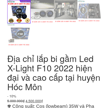
Địa chỉ lắp bi gầm Led
X-Light F10 2022 hiện
đại và cao cấp tại huyện
Hóc Môn
- 10%
Giá
Giá
5.000.000
₫
4.500.000
₫
gốc
hiện
✾ Công suất: Cos (lowbeam) 35W và Pha