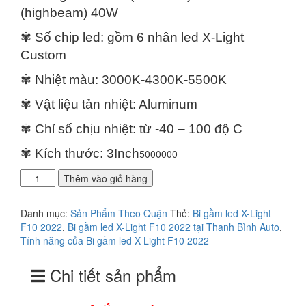
là:
tại
(highbeam) 40W
5.000.000₫.
là:
4.500.000₫.
✾ Số chip led: gồm 6 nhân led X-Light
Custom
✾ Nhiệt màu: 3000K-4300K-5500K
✾ Vật liệu tản nhiệt: Aluminum
✾ Chỉ số chịu nhiệt: từ -40 – 100 độ C
✾ Kích thước: 3Inch
5000000
Địa
Thêm vào giỏ hàng
chỉ
lắp
Danh mục:
Sản Phẩm Theo Quận
Thẻ:
Bi gầm led X-Light
bi
F10 2022
,
Bi gầm led X-Light F10 2022 tại Thanh Bình Auto
,
gầm
Tính năng của Bi gầm led X-Light F10 2022
Led
X-
Chi tiết sản phẩm
Light
F10
2022