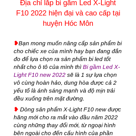
Địa chỉ lắp bi gầm Led X-Light
hiện
đại
F10 2022 hiện đại và cao cấp tại
và
cao
huyện Hóc Môn
cấp
tại
huyện
❥
Bạn mong muốn nâng cấp sản phẩm bi
Hóc
cho chiếc xe của mình hay bạn đang đắn
Môn
số
đo để lựa chọn ra sản phẩm bi led tốt
lượng
nhất cho ô tô của mình thì
Bi gầm Led X-
Light F10 new 2022
sẽ là 1 sự lựa chọn
vô cùng hoàn hảo, dung hòa được cả 2
yếu tố là ánh sáng mạnh và độ mịn trải
đều xuống trên mặt đường.
❥
Dòng sản phẩm X-Light F10 new được
hãng mới cho ra mắt vào đầu năm 2022
cùng những thay đổi mới, từ ngoại hình
bên ngoài cho đến cấu hình của phần