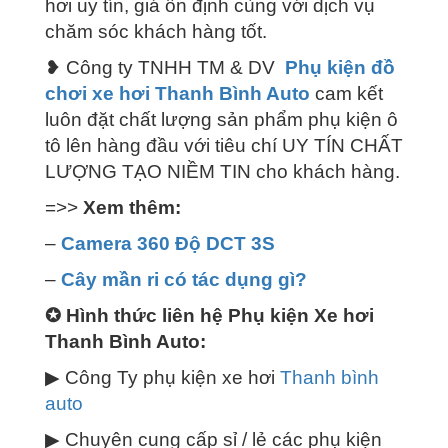
hơi uy tín, giá ổn định cùng với dịch vụ
chăm sóc khách hàng tốt.
❥ Công ty TNHH TM & DV
Phụ kiện đồ
chơi xe hơi Thanh Bình Auto
cam kết
luôn đặt chất lượng sản phẩm phụ kiện ô
tô lên hàng đầu với tiêu chí UY TÍN CHẤT
LƯỢNG TẠO NIỀM TIN cho khách hàng.
=>>
Xem thêm:
–
Camera 360 Độ DCT 3S
–
Cây mần ri có tác dụng gì?
✪
Hình thức liên hệ Phụ kiện Xe hơi
Thanh Bình Auto:
▶ Công Ty phụ kiện xe hơi
Thanh bình
auto
▶ Chuyên cung cấp sỉ / lẻ các phụ kiện