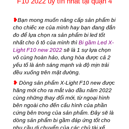
F10 2022 uy tín nhất tại quận 4
nhất
tại
quận
❥
Bạn mong muốn nâng cấp sản phẩm bi
4
số
cho chiếc xe của mình hay bạn đang đắn
lượng
đo để lựa chọn ra sản phẩm bi led tốt
nhất cho ô tô của mình thì
Bi gầm Led X-
Light F10 new 2022
sẽ là 1 sự lựa chọn
vô cùng hoàn hảo, dung hòa được cả 2
yếu tố là ánh sáng mạnh và độ mịn trải
đều xuống trên mặt đường.
❥
Dòng sản phẩm X-Light F10 new được
hãng mới cho ra mắt vào đầu năm 2022
cùng những thay đổi mới, từ ngoại hình
bên ngoài cho đến cấu hình của phần
cứng bên trong của sản phẩm. Đây sẽ là
dòng sản phẩm bi gầm đáp ứng tốt cho
nhu cầu di chuyển của các chủ tài xế.