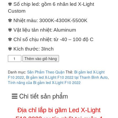
4.500.000₫.
✾ Số chip led: gồm 6 nhân led X-Light
Custom
✾ Nhiệt màu: 3000K-4300K-5500K
✾ Vật liệu tản nhiệt: Aluminum
✾ Chỉ số chịu nhiệt: từ -40 – 100 độ C
✾ Kích thước: 3Inch
Địa
Thêm vào giỏ hàng
chỉ
lắp
Danh mục:
Sản Phẩm Theo Quận
Thẻ:
Bi gầm led X-Light
bi
F10 2022
,
Bi gầm led X-Light F10 2022 tại Thanh Bình Auto
,
gầm
Tính năng của Bi gầm led X-Light F10 2022
Led
X-
Chi tiết sản phẩm
Light
F10
2022
Địa chỉ lắp bi gầm Led X-Light
uy
tín