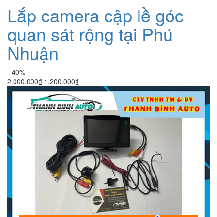
Lắp camera cập lề góc
quan sát rộng tại Phú
Nhuận
- 40%
Giá
Giá
2.000.000
₫
1.200.000
₫
gốc
hiện
là:
tại
2.000.000₫.
là:
1.200.000₫.