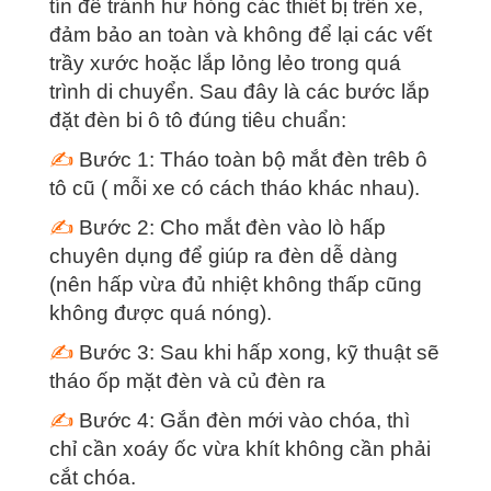
tín để tránh hư hỏng các thiết bị trên xe,
đảm bảo an toàn và không để lại các vết
trầy xước hoặc lắp lỏng lẻo trong quá
trình di chuyển. Sau đây là các bước lắp
đặt đèn bi ô tô đúng tiêu chuẩn:
✍
Bước 1: Tháo toàn bộ mắt đèn trêb ô
tô cũ ( mỗi xe có cách tháo khác nhau).
✍
Bước 2: Cho mắt đèn vào lò hấp
chuyên dụng để giúp ra đèn dễ dàng
(nên hấp vừa đủ nhiệt không thấp cũng
không được quá nóng).
✍
Bước 3: Sau khi hấp xong, kỹ thuật sẽ
tháo ốp mặt đèn và củ đèn ra
✍
Bước 4: Gắn đèn mới vào chóa, thì
chỉ cần xoáy ốc vừa khít không cần phải
cắt chóa.