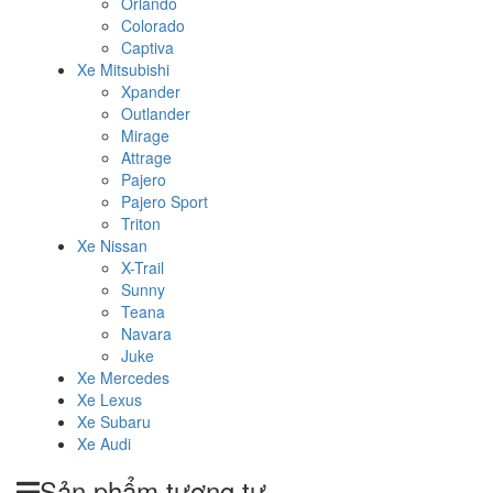
Orlando
Colorado
Captiva
Xe Mitsubishi
Xpander
Outlander
Mirage
Attrage
Pajero
Pajero Sport
Triton
Xe Nissan
X-Trail
Sunny
Teana
Navara
Juke
Xe Mercedes
Xe Lexus
Xe Subaru
Xe Audi
Sản phẩm tương tự