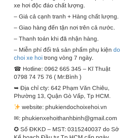
xe hơi độc đáo chất lượng.
– Giá cả cạnh tranh + Hàng chất lượng.
– Giao hàng đến tận nơi trên cả nước.
– Thanh toán khi đã nhận hàng.
– Miễn phí đổi trả sản phẩm phụ kiện
do
choi xe hoi
trong vòng 7 ngày.
☎ Hotline: 0962 665 345 – Kĩ Thuật
0798 74 75 76 ( Mr:Bình )
➥ Địa chỉ cty: 642 Phạm Văn Chiêu,
Phường 13, Quận Gò Vấp, Tp HCM.
website: phukiendochoixehoi.vn
✉:
phukienxehoithanhbinh@gmail.com
✪ Số ĐKKD – MST: 0315240037 do Sở
Kế hoạch Đầu tư Tp.HCM cấp ngày