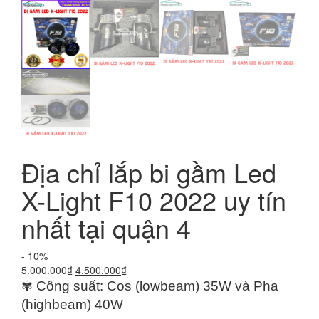
Địa chỉ lắp bi gầm Led
X-Light F10 2022 uy tín
nhất tại quận 4
- 10%
Giá
Giá
5.000.000
₫
4.500.000
₫
gốc
hiện
✾ Công suất: Cos (lowbeam) 35W và Pha
là:
tại
(highbeam) 40W
5.000.000₫.
là: