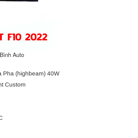
 Bình Auto
à Pha (highbeam) 40W
ght Custom
 C