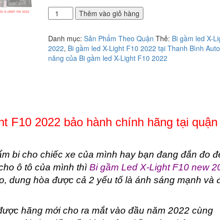
Địa
Thêm vào giỏ hàng
chỉ
lắp
Danh mục:
Sản Phẩm Theo Quận
Thẻ:
Bi gầm led X-L
bi
2022
,
Bi gầm led X-Light F10 2022 tại Thanh Bình Auto
gầm
năng của Bi gầm led X-Light F10 2022
Led
X-
Light
F10
2022
bảo
hành
ght F10 2022 bảo hành chính hãng tại quận
chính
hãng
tại
 bi cho chiếc xe của mình hay bạn đang đắn đo đ
quận
 cho ô tô của mình thì
Bi gầm Led X-Light F10 new 2
8
số
ảo, dung hòa được cả 2 yếu tố là ánh sáng mạnh và 
lượng
ược hãng mới cho ra mắt vào đầu năm 2022 cùng