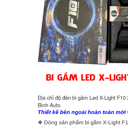
Địa chỉ độ đèn bi gầm Led X-Light F10 
Bình Auto
Thiết kế bên ngoài hoàn toàn mới 
❖ Dòng sản phẩm bi gầm X-Light F10 