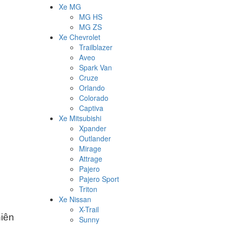
Xe MG
MG HS
MG ZS
Xe Chevrolet
Trailblazer
Aveo
Spark Van
Cruze
Orlando
Colorado
Captiva
Xe Mitsubishi
Xpander
Outlander
Mirage
Attrage
Pajero
Pajero Sport
Triton
Xe Nissan
X-Trail
hiên
Sunny