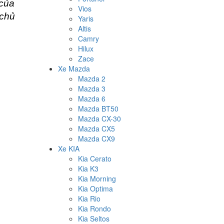
 của
Vios
 chủ
Yaris
Altis
Camry
Hilux
Zace
Xe Mazda
Mazda 2
Mazda 3
Mazda 6
Mazda BT50
Mazda CX-30
Mazda CX5
Mazda CX9
Xe KIA
Kia Cerato
Kia K3
Kia Morning
Kia Optima
Kia Rio
Kia Rondo
Kia Seltos