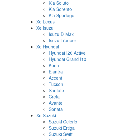
Kia Soluto
Kia Sorento
Kia Sportage
Xe Lexus
Xe Isuzu
Isuzu D-Max
Isuzu Trooper
Xe Hyundai
Hyundai I20 Active
Hyundai Grand I10
Kona
Elantra
Accent
Tucson
Santafe
Creta
Avante
Sonata
Xe Suzuki
Suzuki Celerio
Suzuki Ertiga
Suzuki Swift