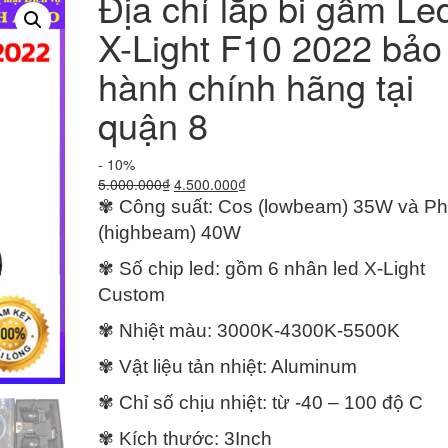
Địa chỉ lắp bi gầm Le
X-Light F10 2022 bảo
hành chính hãng tại
quận 8
- 10%
Giá
Giá
5.000.000
₫
4.500.000
₫
gốc
hiện
✾ Công suất: Cos (lowbeam) 35W và P
là:
tại
(highbeam) 40W
5.000.000₫.
là:
4.500.000₫.
✾ Số chip led: gồm 6 nhân led X-Light
Custom
✾ Nhiệt màu: 3000K-4300K-5500K
✾ Vật liệu tản nhiệt: Aluminum
✾ Chỉ số chịu nhiệt: từ -40 – 100 độ C
✾ Kích thước: 3Inch