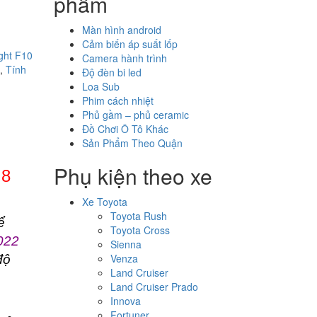
phẩm
Màn hình android
Cảm biến áp suất lốp
ight F10
Camera hành trình
,
Tính
Độ đèn bi led
Loa Sub
Phim cách nhiệt
Phủ gầm – phủ ceramic
Đồ Chơi Ô Tô Khác
Sản Phẩm Theo Quận
Phụ kiện theo xe
 8
Xe Toyota
Toyota Rush
ể
Toyota Cross
022
Sienna
Venza
độ
Land Cruiser
Land Cruiser Prado
Innova
Fortuner