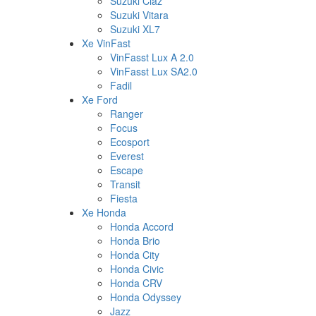
Suzuki Ciaz
Suzuki Vitara
Suzuki XL7
Xe VinFast
VinFasst Lux A 2.0
VinFasst Lux SA2.0
Fadil
Xe Ford
Ranger
Focus
Ecosport
Everest
Escape
Transit
Fiesta
Xe Honda
Honda Accord
Honda Brio
Honda City
Honda Civic
Honda CRV
Honda Odyssey
Jazz