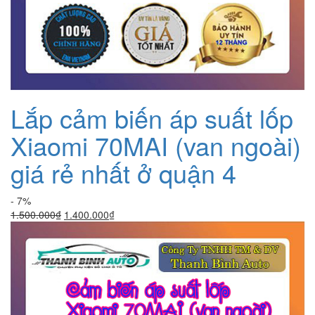
Lắp cảm biến áp suất lốp
Xiaomi 70MAI (van ngoài)
giá rẻ nhất ở quận 4
- 7%
Giá
Giá
1.500.000
₫
1.400.000
₫
gốc
hiện
là:
tại
1.500.000₫.
là:
1.400.000₫.