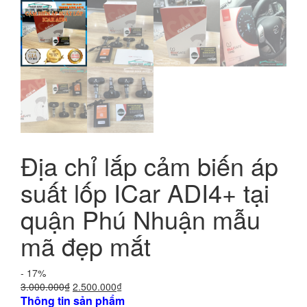
Địa chỉ lắp cảm biến áp
suất lốp ICar ADI4+ tại
quận Phú Nhuận mẫu
mã đẹp mắt
- 17%
Giá
Giá
3.000.000
₫
2.500.000
₫
Thông tin sản phẩm
gốc
hiện