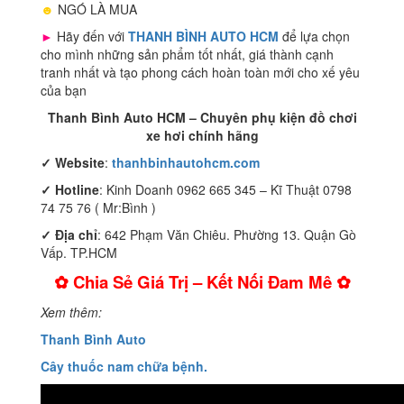
☻
NGÓ LÀ MUA
►
Hãy đến với
THANH BÌNH AUTO HCM
để lựa chọn
cho mình những sản phẩm tốt nhất, giá thành cạnh
tranh nhất và tạo phong cách hoàn toàn mới cho xế yêu
của bạn
Thanh Bình Auto HCM – Chuyên phụ kiện đồ chơi
xe hơi chính hãng
✓
Website
:
thanhbinhautohcm.com
✓
Hotline
: Kinh Doanh 0962 665 345 – Kĩ Thuật 0798
74 75 76 ( Mr:Bình )
✓ Địa chỉ
: 642 Phạm Văn Chiêu. Phường 13. Quận Gò
Vấp. TP.HCM
✿ Chia Sẻ Giá Trị – Kết Nối Đam Mê ✿
Xem thêm:
Thanh Bình Auto
Cây thuốc nam chữa bệnh.