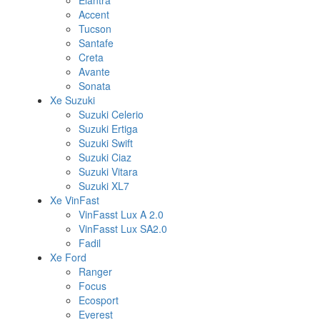
Elantra
Accent
Tucson
Santafe
Creta
Avante
Sonata
Xe Suzuki
Suzuki Celerio
Suzuki Ertiga
Suzuki Swift
Suzuki Ciaz
Suzuki Vitara
Suzuki XL7
Xe VinFast
VinFasst Lux A 2.0
VinFasst Lux SA2.0
Fadil
Xe Ford
Ranger
Focus
Ecosport
Everest