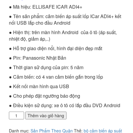
là:
tại
● Mã hiệu: ELLISAFE ICAR ADI4+
3.000.000₫.
là:
2.500.000₫.
● Tên sản phẩm: cảm biến áp suất lốp ICar ADI4+ kết
nối USB lắp cho đầu Android
● Hiện thị: trên màn hình Android của ô tô (áp suất,
nhiệt độ, giảm áp,..)
● Hỗ trợ giao diện nổi, hình đại diện đẹp mắt
● Pin: Panasonic Nhật Bản
● Thời gian sử dụng của pin: 5 năm
● Cảm biến: có 4 van cảm biến gắn trong lốp
● Kết nối màn hình qua USB
● Cho phép đặt ngưỡng báo động
● Điều kiện sử dụng: xe ô tô có lắp đầu DVD Android
Địa
Thêm vào giỏ hàng
chỉ
lắp
Danh mục:
Sản Phẩm Theo Quận
Thẻ:
bộ cảm biến áp suất
cảm