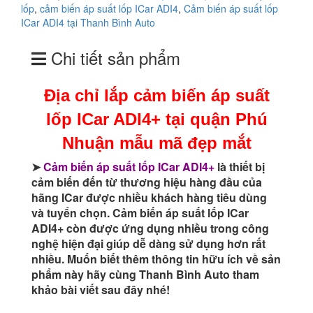
lốp
,
cảm biến áp suất lốp ICar ADI4
,
Cảm biến áp suất lốp
biến
ICar ADI4 tại Thanh Bình Auto
áp
suất
Chi tiết sản phẩm
lốp
ICar
ADI4+
Địa chỉ lắp cảm biến áp suất
tại
quận
lốp ICar ADI4+ tại quận Phú
Phú
Nhuận
Nhuận mẫu mã đẹp mắt
mẫu
mã
➤
Cảm biến áp suất lốp ICar ADI4+
là thiết bị
đẹp
cảm biến đến từ thương hiệu hàng đầu của
mắt
hãng ICar được nhiều khách hàng tiêu dùng
số
và tuyển chọn. Cảm biến áp suất lốp ICar
lượng
ADI4+ còn được ứng dụng nhiều trong công
nghệ hiện đại giúp dễ dàng sử dụng hơn rất
nhiều. Muốn biết thêm thông tin hữu ích về sản
phẩm này hãy cùng Thanh Bình Auto tham
khảo bài viết sau đây nhé!