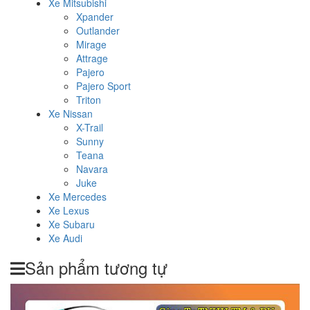
Xe Mitsubishi
Xpander
Outlander
Mirage
Attrage
Pajero
Pajero Sport
Triton
Xe Nissan
X-Trail
Sunny
Teana
Navara
Juke
Xe Mercedes
Xe Lexus
Xe Subaru
Xe Audi
Sản phẩm tương tự