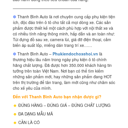
—————————————————
❆
Thanh Bình Auto là nơi chuyên cung cấp phụ kiện tiện
ích, độc đáo trên ô tô cho tất cả mọi dòng xe. Các sản
phẩm được thiết kế một cách phù hợp với nội thất xe và
có nhiều tính năng thông minh, hấp dẫn và an toàn như:
Túi đựng đồ sau xe, camera lùi, giá đỡ điện thoại, cảm
biến áp suất lốp, miếng dán trang trí xe……
❆
Thanh Bình Auto –
Phukiendochoxehoi.vn
là
thương hiệu lâu năm trong ngày phụ kiện ô tô chính
hãng chất lượng. Đã được hơn 350.000 khách hàng tin
tưởng trên toàn Việt Nam. Nơi bạn có thể tìm kiếm
những sản phẩm mới, hay những sản phẩm đang HOT
trên thị trường để tân trang, làm mới cũng như chăm sóc
cho xế yêu của mình.
Đến với Thanh Bình Auto bạn nhận được gì?
☻
ĐÚNG HÀNG – ĐÚNG GIÁ – ĐÚNG CHẤT LƯỢNG
☻
ĐA DẠNG MẪU MÃ
☻
CẦN LÀ CÓ