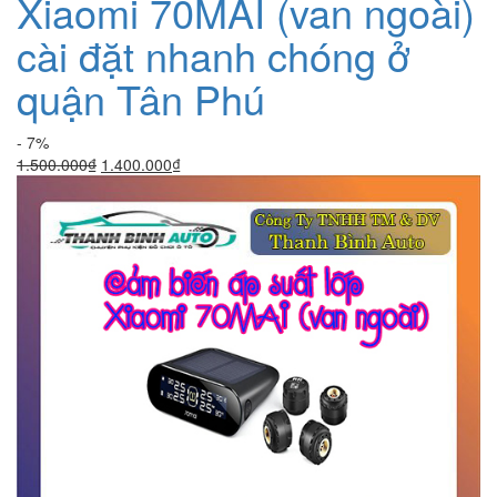
Xiaomi 70MAI (van ngoài)
cài đặt nhanh chóng ở
quận Tân Phú
- 7%
Giá
Giá
1.500.000
₫
1.400.000
₫
gốc
hiện
là:
tại
1.500.000₫.
là:
1.400.000₫.