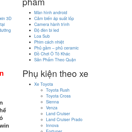
phẩm
Màn hình android
win 3D
Cảm biến áp suất lốp
tại
Camera hành trình
 dưỡng
Độ đèn bi led
Loa Sub
Phim cách nhiệt
Phủ gầm – phủ ceramic
Đồ Chơi Ô Tô Khác
Sản Phẩm Theo Quận
Phụ kiện theo xe
ận
Xe Toyota
Toyota Rush
Toyota Cross
Sienna
an
Venza
thể
Land Cruiser
ó
Land Cruiser Prado
Innova
Owin
Fortuner