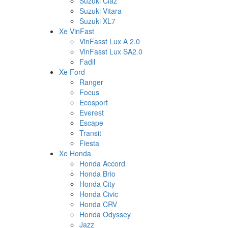
Suzuki Ciaz
Suzuki Vitara
Suzuki XL7
Xe VinFast
VinFasst Lux A 2.0
VinFasst Lux SA2.0
Fadil
Xe Ford
Ranger
Focus
Ecosport
Everest
Escape
Transit
Fiesta
Xe Honda
Honda Accord
Honda Brio
Honda City
Honda Civic
Honda CRV
Honda Odyssey
Jazz