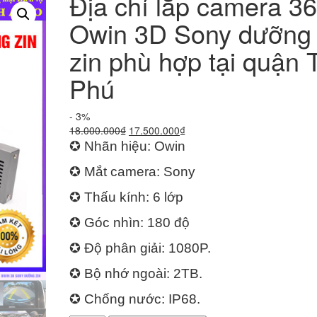
Địa chỉ lắp camera 3
Owin 3D Sony dưỡng
zin phù hợp tại quận 
Phú
- 3%
Giá
Giá
18.000.000
₫
17.500.000
₫
gốc
hiện
✪ Nhãn hiệu: Owin
là:
tại
✪ Mắt camera: Sony
18.000.000₫.
là:
17.500.000₫.
✪ Thấu kính: 6 lớp
✪ Góc nhìn: 180 độ
✪ Độ phân giải: 1080P.
✪ Bộ nhớ ngoài: 2TB.
✪ Chống nước: IP68.