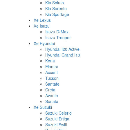
Kia Soluto
Kia Sorento
Kia Sportage
Xe Lexus
Xe Isuzu
Isuzu D-Max
Isuzu Trooper
Xe Hyundai
Hyundai I20 Active
Hyundai Grand I10
Kona
Elantra
Accent
Tucson
Santafe
Creta
Avante
Sonata
Xe Suzuki
Suzuki Celerio
Suzuki Ertiga
Suzuki Swift