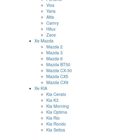
Vios
Yaris
Altis
Camry
Hilux
Zace
Xe Mazda
Mazda 2
Mazda 3
Mazda 6
Mazda BT50
Mazda CX-30
Mazda CX5
Mazda CX9
Xe KIA
Kia Cerato
Kia K3
Kia Morning
Kia Optima
Kia Rio
Kia Rondo
Kia Seltos