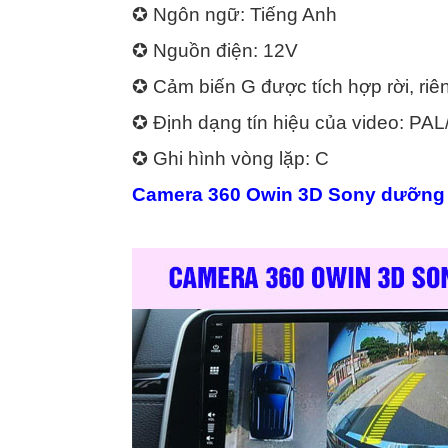
✪ Ngôn ngữ: Tiếng Anh
✪ Nguồn điện: 12V
✪ Cảm biến G được tích hợp rời, riê
✪ Định dạng tín hiệu của video: PA
✪ Ghi hình vòng lặp: C
Camera 360 Owin 3D Sony dưỡng z