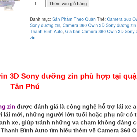
Địa
Thêm vào giỏ hàng
chỉ
lắp
Danh mục:
Sản Phẩm Theo Quận
Thẻ:
Camera 360 O
camera
Sony dưỡng zin
,
Camera 360 Owin 3D Sony dưỡng zin 
360
Thanh Bình Auto
,
Giá bán Camera 360 Owin 3D Sony
Owin
zin
3D
Sony
dưỡng
zin
phù
hợp
win 3D Sony dưỡng zin phù hợp tại qu
tại
quận
Tân Phú
Tân
Phú
số
lượng
g zin
được đánh giá là công nghệ hỗ trợ lái xe 
 lái mới, những người lớn tuổi hoặc phụ nữ có 
anh xe, giúp tránh những va chạm không đáng c
ng Thanh Bình Auto tìm hiểu thêm về Camera 360 