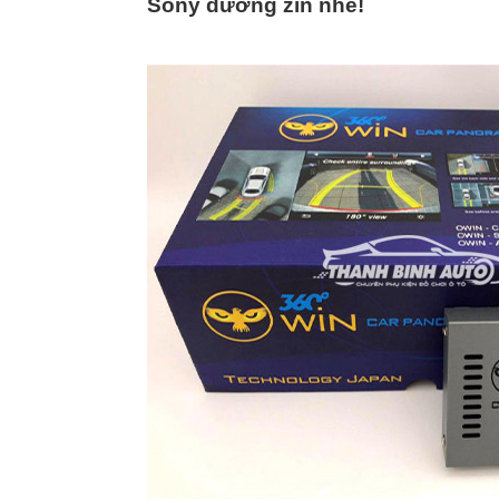
Sony dưỡng zin nhé!