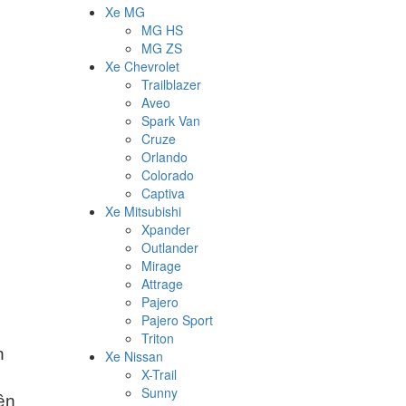
Xe MG
MG HS
MG ZS
Xe Chevrolet
Trailblazer
Aveo
Spark Van
Cruze
Orlando
Colorado
Captiva
Xe Mitsubishi
Xpander
Outlander
Mirage
Attrage
Pajero
Pajero Sport
Triton
n
Xe Nissan
X-Trail
Sunny
iện