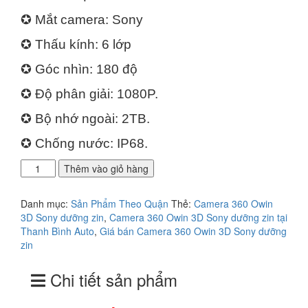
là:
tại
✪ Mắt camera: Sony
18.000.000₫.
là:
17.500.000₫.
✪ Thấu kính: 6 lớp
✪ Góc nhìn: 180 độ
✪ Độ phân giải: 1080P.
✪ Bộ nhớ ngoài: 2TB.
✪ Chống nước: IP68.
Địa
Thêm vào giỏ hàng
chỉ
lắp
Danh mục:
Sản Phẩm Theo Quận
Thẻ:
Camera 360 Owin
camera
3D Sony dưỡng zin
,
Camera 360 Owin 3D Sony dưỡng zin tại
360
Thanh Bình Auto
,
Giá bán Camera 360 Owin 3D Sony dưỡng
Owin
zin
3D
Sony
Chi tiết sản phẩm
dưỡng
zin
nhanh