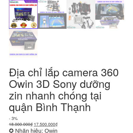
Địa chỉ lắp camera 360
Owin 3D Sony dưỡng
zin nhanh chóng tại
quận Bình Thạnh
- 3%
Giá
Giá
18.000.000
₫
17.500.000
₫
gốc
hiện
✪ Nhãn hiệu: Owin