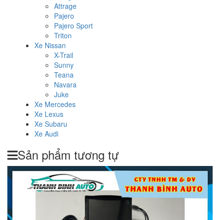
Attrage
Pajero
Pajero Sport
Triton
Xe Nissan
X-Trail
Sunny
Teana
Navara
Juke
Xe Mercedes
Xe Lexus
Xe Subaru
Xe Audi
Sản phẩm tương tự