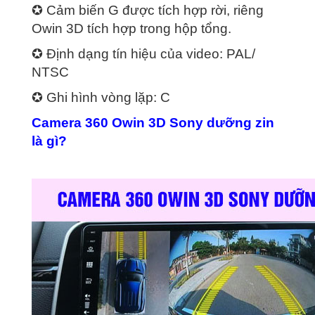
✪ Cảm biến G được tích hợp rời, riêng
Owin 3D tích hợp trong hộp tổng.
✪ Định dạng tín hiệu của video: PAL/
NTSC
✪ Ghi hình vòng lặp: C
Camera 360 Owin 3D Sony dưỡng zin
là gì?