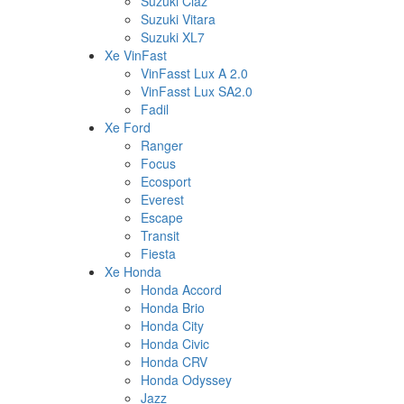
Suzuki Ciaz
Suzuki Vitara
Suzuki XL7
Xe VinFast
VinFasst Lux A 2.0
VinFasst Lux SA2.0
Fadil
Xe Ford
Ranger
Focus
Ecosport
Everest
Escape
Transit
Fiesta
Xe Honda
Honda Accord
Honda Brio
Honda City
Honda Civic
Honda CRV
Honda Odyssey
Jazz