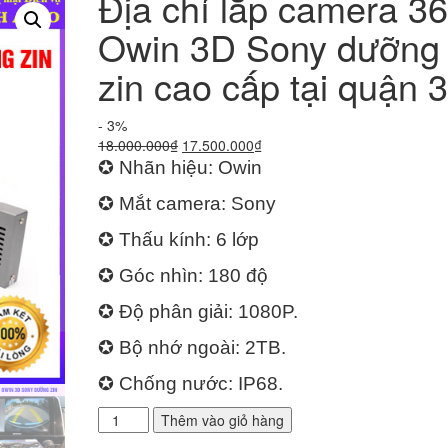
Địa chỉ lắp camera 3
Owin 3D Sony dưỡng
zin cao cấp tại quận 3
- 3%
Giá
Giá
18.000.000
₫
17.500.000
₫
gốc
hiện
✪ Nhãn hiệu: Owin
là:
tại
✪ Mắt camera: Sony
18.000.000₫.
là:
17.500.000₫.
✪ Thấu kính: 6 lớp
✪ Góc nhìn: 180 độ
✪ Độ phân giải: 1080P.
✪ Bộ nhớ ngoài: 2TB.
✪ Chống nước: IP68.
Địa
Thêm vào giỏ hàng
chỉ