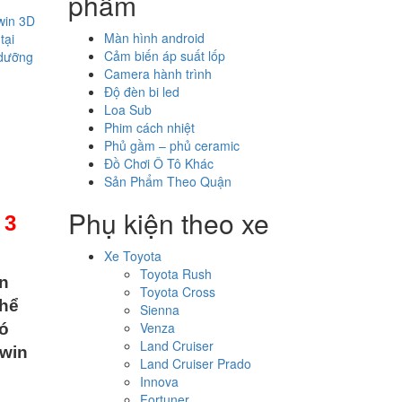
phẩm
win 3D
Màn hình android
tại
Cảm biến áp suất lốp
 dưỡng
Camera hành trình
Độ đèn bi led
Loa Sub
Phim cách nhiệt
Phủ gầm – phủ ceramic
Đồ Chơi Ô Tô Khác
Sản Phẩm Theo Quận
Phụ kiện theo xe
 3
Xe Toyota
Toyota Rush
an
Toyota Cross
thể
Sienna
Venza
ó
Land Cruiser
Owin
Land Cruiser Prado
Innova
Fortuner