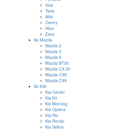
Vios
Yaris
Altis
Camry
Hilux
Zace
Xe Mazda
Mazda 2
Mazda 3
Mazda 6
Mazda BT50
Mazda CX-30
Mazda CX5
Mazda CX9
Xe KIA
Kia Cerato
Kia K3
Kia Morning
Kia Optima
Kia Rio
Kia Rondo
Kia Seltos