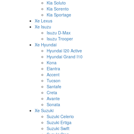
Kia Soluto
Kia Sorento
Kia Sportage
Xe Lexus
Xe Isuzu
Isuzu D-Max
Isuzu Trooper
Xe Hyundai
Hyundai I20 Active
Hyundai Grand I10
Kona
Elantra
Accent
Tucson
Santafe
Creta
Avante
Sonata
Xe Suzuki
Suzuki Celerio
Suzuki Ertiga
Suzuki Swift