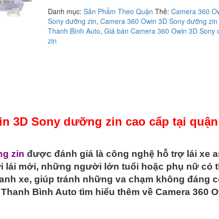
lắp
Danh mục:
Sản Phẩm Theo Quận
Thẻ:
Camera 360 O
camera
Sony dưỡng zin
,
Camera 360 Owin 3D Sony dưỡng zin 
360
Thanh Bình Auto
,
Giá bán Camera 360 Owin 3D Sony
Owin
zin
3D
Sony
dưỡng
zin
cao
cấp
tại
quận
in 3D Sony dưỡng zin cao cấp tại quận
3
số
lượng
g zin
được đánh giá là công nghệ hỗ trợ lái xe 
 lái mới, những người lớn tuổi hoặc phụ nữ có 
anh xe, giúp tránh những va chạm không đáng c
ng Thanh Bình Auto tìm hiểu thêm về Camera 360 