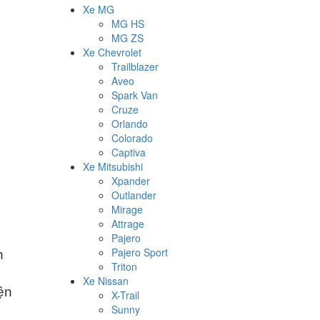
Xe MG
MG HS
MG ZS
Xe Chevrolet
Trailblazer
Aveo
Spark Van
Cruze
Orlando
Colorado
Captiva
Xe Mitsubishi
Xpander
Outlander
Mirage
Attrage
Pajero
Pajero Sport
n
Triton
Xe Nissan
iện
X-Trail
Sunny