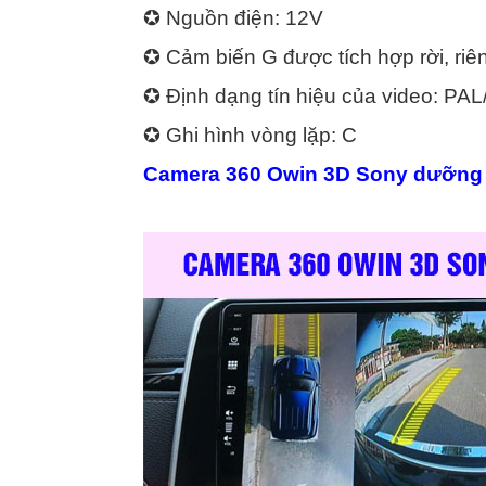
✪ Nguồn điện: 12V
✪ Cảm biến G được tích hợp rời, riê
✪ Định dạng tín hiệu của video: PA
✪ Ghi hình vòng lặp: C
Camera 360 Owin 3D Sony dưỡng z