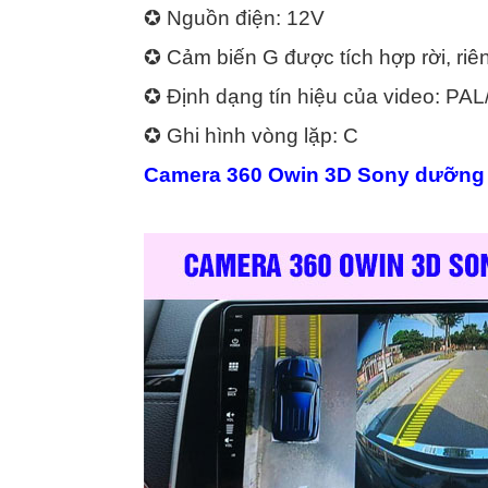
✪ Nguồn điện: 12V
✪ Cảm biến G được tích hợp rời, riê
✪ Định dạng tín hiệu của video: PA
✪ Ghi hình vòng lặp: C
Camera 360 Owin 3D Sony dưỡng z