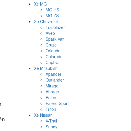
Xe MG
MG HS
MG ZS
Xe Chevrolet
Trailblazer
Aveo
Spark Van
Cruze
Orlando
Colorado
Captiva
Xe Mitsubishi
Xpander
Outlander
Mirage
Attrage
Pajero
Pajero Sport
n
Triton
Xe Nissan
iện
X-Trail
Sunny