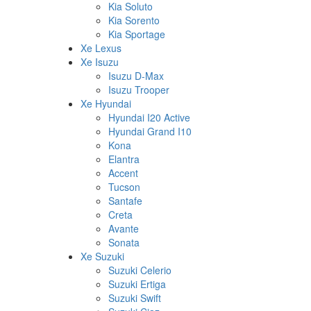
Kia Soluto
Kia Sorento
Kia Sportage
Xe Lexus
Xe Isuzu
Isuzu D-Max
Isuzu Trooper
Xe Hyundai
Hyundai I20 Active
Hyundai Grand I10
Kona
Elantra
Accent
Tucson
Santafe
Creta
Avante
Sonata
Xe Suzuki
Suzuki Celerio
Suzuki Ertiga
Suzuki Swift