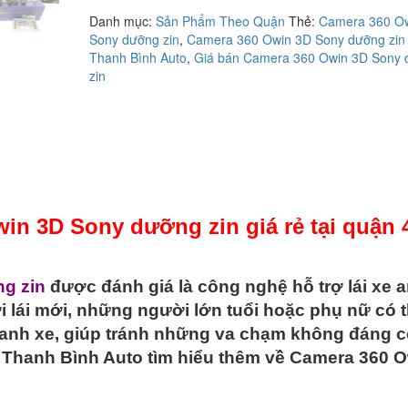
lắp
Danh mục:
Sản Phẩm Theo Quận
Thẻ:
Camera 360 O
camera
Sony dưỡng zin
,
Camera 360 Owin 3D Sony dưỡng zin 
360
Thanh Bình Auto
,
Giá bán Camera 360 Owin 3D Sony
Owin
zin
3D
Sony
dưỡng
zin
giá
rẻ
tại
quận
win 3D Sony dưỡng zin giá rẻ tại quận 
4
số
lượng
g zin
được đánh giá là công nghệ hỗ trợ lái xe 
 lái mới, những người lớn tuổi hoặc phụ nữ có 
anh xe, giúp tránh những va chạm không đáng c
ng Thanh Bình Auto tìm hiểu thêm về Camera 360 