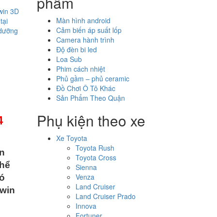
phẩm
win 3D
Màn hình android
tại
Cảm biến áp suất lốp
 dưỡng
Camera hành trình
Độ đèn bi led
Loa Sub
Phim cách nhiệt
Phủ gầm – phủ ceramic
Đồ Chơi Ô Tô Khác
Sản Phẩm Theo Quận
Phụ kiện theo xe
4
Xe Toyota
Toyota Rush
an
Toyota Cross
thể
Sienna
Venza
ó
Land Cruiser
Owin
Land Cruiser Prado
Innova
Fortuner