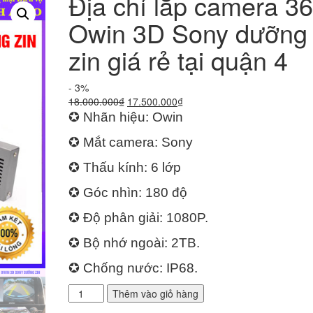
Địa chỉ lắp camera 3
Owin 3D Sony dưỡng
zin giá rẻ tại quận 4
- 3%
Giá
Giá
18.000.000
₫
17.500.000
₫
gốc
hiện
✪ Nhãn hiệu: Owin
là:
tại
✪ Mắt camera: Sony
18.000.000₫.
là:
17.500.000₫.
✪ Thấu kính: 6 lớp
✪ Góc nhìn: 180 độ
✪ Độ phân giải: 1080P.
✪ Bộ nhớ ngoài: 2TB.
✪ Chống nước: IP68.
Địa
Thêm vào giỏ hàng
chỉ