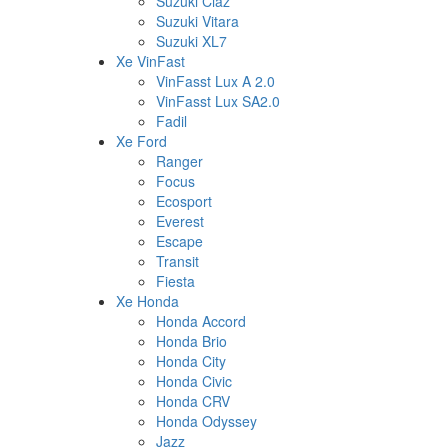
Suzuki Ciaz
Suzuki Vitara
Suzuki XL7
Xe VinFast
VinFasst Lux A 2.0
VinFasst Lux SA2.0
Fadil
Xe Ford
Ranger
Focus
Ecosport
Everest
Escape
Transit
Fiesta
Xe Honda
Honda Accord
Honda Brio
Honda City
Honda Civic
Honda CRV
Honda Odyssey
Jazz