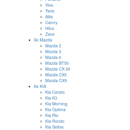
Vios
Yaris
Altis
Camry
Hilux
Zace
Xe Mazda
Mazda 2
Mazda 3
Mazda 6
Mazda BT50
Mazda CX-30
Mazda CX5
Mazda CX9
Xe KIA
Kia Cerato
Kia K3
Kia Morning
Kia Optima
Kia Rio
Kia Rondo
Kia Seltos