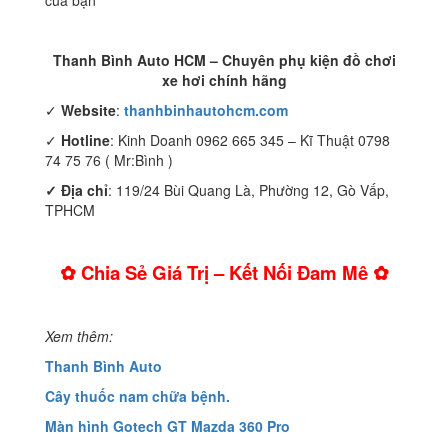
của bạn
Thanh Bình Auto HCM – Chuyên phụ kiện đồ chơi
xe hơi chính hãng
✓
Website
:
thanhbinhautohcm.com
✓
Hotline
: Kinh Doanh 0962 665 345 – Kĩ Thuật 0798
74 75 76 ( Mr:Bình )
✓ Địa chỉ
: 119/24 Bùi Quang Là, Phường 12, Gò Vấp,
TPHCM
✿ Chia Sẻ Giá Trị – Kết Nối Đam Mê ✿
Xem thêm:
Thanh Bình Auto
Cây thuốc nam chữa bệnh.
Màn hình Gotech GT Mazda 360 Pro