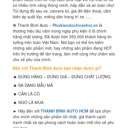
có nhiều tính năng thông minh, hấp dẫn và an toàn như:
Túi đựng đồ sau xe, camera lùi, giá đỡ điện thoại, cảm
biến áp suất lốp, miếng dán trang trí xe……
❆ Thanh Bình Auto –
Phukiendochoxehoi.vn
là
thương hiệu lâu năm trong ngày phụ kiện ô tô chính
hãng chất lượng. Đã được hơn 350.000 khách hàng tin
tưởng trên toàn Việt Nam. Nơi bạn có thể tìm kiếm
những sản phẩm mới, hay những sản phẩm đang HOT
trên thị trường để tân trang, làm mới cũng như chăm sóc
cho xế yêu của mình.
Đến với Thanh Bình Auto bạn nhận được gì?
☻ ĐÚNG HÀNG – ĐÚNG GIÁ – ĐÚNG CHẤT LƯỢNG
☻ ĐA DẠNG MẪU MÃ
☻ CẦN LÀ CÓ
☻ NGÓ LÀ MUA
► Hãy đến với
THANH BÌNH AUTO HCM
để lựa chọn
cho mình những sản phẩm tốt nhất, giá thành cạnh
tranh nhất và tạo phong cách hoàn toàn mới cho xế yêu