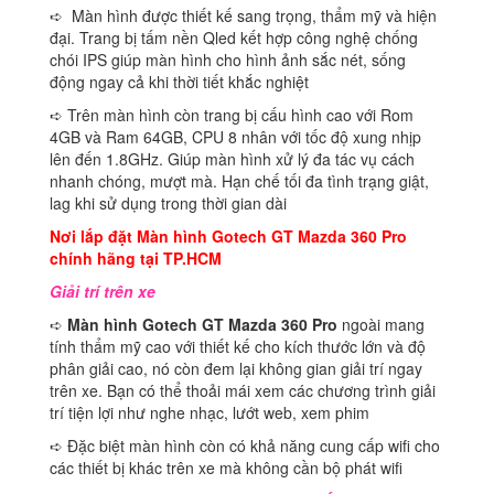
➪ Màn hình được thiết kế sang trọng, thẩm mỹ và hiện
đại. Trang bị tấm nền Qled kết hợp công nghệ chống
chói IPS giúp màn hình cho hình ảnh sắc nét, sống
động ngay cả khi thời tiết khắc nghiệt
➪ Trên màn hình còn trang bị cấu hình cao với Rom
4GB và Ram 64GB, CPU 8 nhân với tốc độ xung nhịp
lên đến 1.8GHz. Giúp màn hình xử lý đa tác vụ cách
nhanh chóng, mượt mà. Hạn chế tối đa tình trạng giật,
lag khi sử dụng trong thời gian dài
Nơi lắp đặt Màn hình Gotech GT Mazda 360 Pro
chính hãng tại TP.HCM
Giải trí trên xe
➪
Màn hình Gotech GT Mazda 360 Pro
ngoài mang
tính thẩm mỹ cao với thiết kế cho kích thước lớn và độ
phân giải cao, nó còn đem lại không gian giải trí ngay
trên xe. Bạn có thể thoải mái xem các chương trình giải
trí tiện lợi như nghe nhạc, lướt web, xem phim
➪ Đặc biệt màn hình còn có khả năng cung cấp wifi cho
các thiết bị khác trên xe mà không cần bộ phát wifi