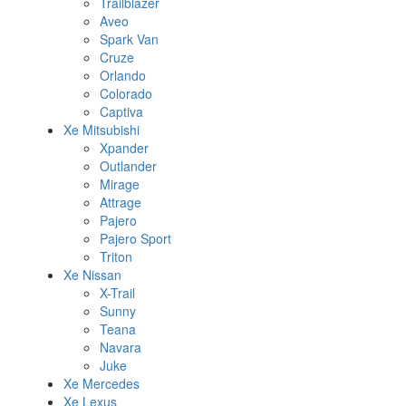
Trailblazer
Aveo
Spark Van
Cruze
Orlando
Colorado
Captiva
Xe Mitsubishi
Xpander
Outlander
Mirage
Attrage
Pajero
Pajero Sport
Triton
Xe Nissan
X-Trail
Sunny
Teana
Navara
Juke
Xe Mercedes
Xe Lexus