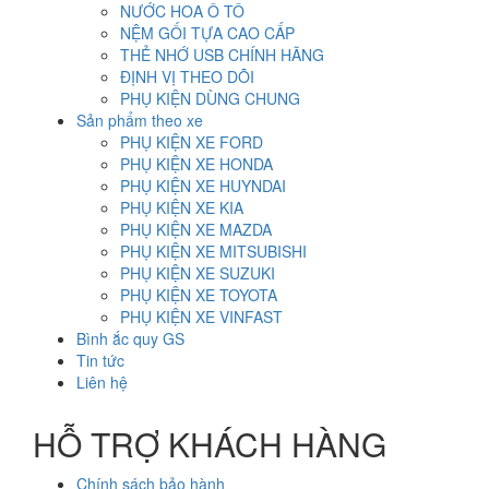
NƯỚC HOA Ô TÔ
NỆM GỐI TỰA CAO CẤP
THẺ NHỚ USB CHÍNH HÃNG
ĐỊNH VỊ THEO DÕI
PHỤ KIỆN DÙNG CHUNG
Sản phẩm theo xe
PHỤ KIỆN XE FORD
PHỤ KIỆN XE HONDA
PHỤ KIỆN XE HUYNDAI
PHỤ KIỆN XE KIA
PHỤ KIỆN XE MAZDA
PHỤ KIỆN XE MITSUBISHI
PHỤ KIỆN XE SUZUKI
PHỤ KIỆN XE TOYOTA
PHỤ KIỆN XE VINFAST
Bình ắc quy GS
Tin tức
Liên hệ
HỖ TRỢ KHÁCH HÀNG
Chính sách bảo hành