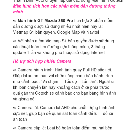
Thanh Bình Auto chuyên lắp đặt các dòng Màn hình Gotech
Màn hình tích hợp các phần mềm dẫn đường thông
minh
➪
Màn hình GT Mazda 360 Pro
tích hợp 3 phần mềm
dẫn đường được sử dụng nhiều nhất hiện nay là:
Vietmap S1 bản quyền, Google Map và Navitel
➪ Với phần mềm Vietmap S1 bản quyền được sử dụng
các thuật toán tìm đường cực thông minh, 3 tháng
update 1 lần và không phụ thuộc sử dụng internet
Hỗ trợ tích hợp nhiều Camera
➪ Camera hành trình: Hình ảnh quay Full HD sắc nét.
Giúp lái xe an toàn với chức năng cảnh báo hành trình
như cảnh báo: “Va chạm – Tốc độ – Lấn làn“. Ngoài ra
khi bạn chuyển làn hay khoảng cách ở xe phía trước
quá gần thì Gotech sẽ cảnh báo cho bạn bằng hình ảnh
và giọng nói
➪ Camera lùi: Camera lùi AHD cho chất lượng hình ảnh
cực nét, giúp bạn dễ quan sát toàn cảnh để lùi – đổ xe
an toàn
➪ Camera cập lề: Loại bỏ hoàn toàn điểm mù hai bên