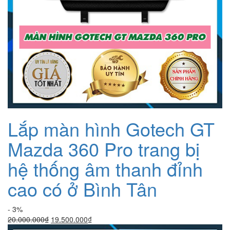
Lắp màn hình Gotech GT
Mazda 360 Pro trang bị
hệ thống âm thanh đỉnh
cao có ở Bình Tân
- 3%
Giá
Giá
20.000.000
₫
19.500.000
₫
gốc
hiện