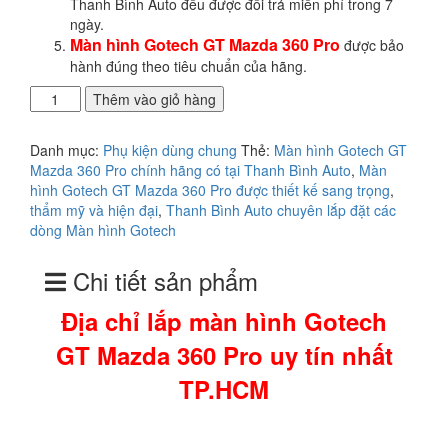
Thanh Bình Auto đều được đổi trả miễn phí trong 7
ngày.
Màn hình Gotech GT Mazda 360 Pro
được bảo
hành đúng theo tiêu chuẩn của hãng.
Địa
Thêm vào giỏ hàng
chỉ
lắp
Danh mục:
Phụ kiện dùng chung
Thẻ:
Màn hình Gotech GT
màn
Mazda 360 Pro chính hãng có tại Thanh Bình Auto
,
Màn
hình
hình Gotech GT Mazda 360 Pro được thiết kế sang trọng
,
Gotech
thẩm mỹ và hiện đại
,
Thanh Bình Auto chuyên lắp đặt các
GT
dòng Màn hình Gotech
Mazda
360
Chi tiết sản phẩm
Pro
uy
Địa chỉ lắp màn hình Gotech
tín
nhất
GT Mazda 360 Pro uy tín nhất
TP.HCM
số
TP.HCM
lượng