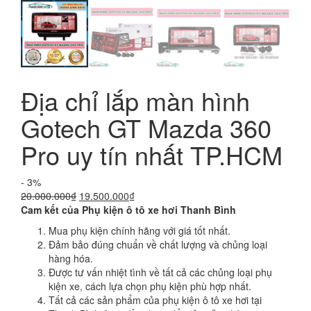
Địa chỉ lắp màn hình
Gotech GT Mazda 360
Pro uy tín nhất TP.HCM
- 3%
Giá
Giá
20.000.000
₫
19.500.000
₫
gốc
hiện
Cam kết của Phụ kiện ô tô xe hơi Thanh Bình
là:
tại
Mua phụ kiện chính hãng với giá tốt nhất.
20.000.000₫.
là:
Đảm bảo đúng chuẩn về chất lượng và chủng loại
19.500.000₫.
hàng hóa.
Được tư vấn nhiệt tình về tất cả các chủng loại phụ
kiện xe, cách lựa chọn phụ kiện phù hợp nhất.
Tất cả các sản phẩm của phụ kiện ô tô xe hơi tại