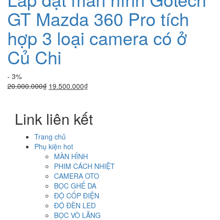
GT Mazda 360 Pro tích
hợp 3 loại camera có ở
Củ Chi
- 3%
Giá
Giá
20.000.000
₫
19.500.000
₫
gốc
hiện
là:
tại
Link liên kết
20.000.000₫.
là:
19.500.000₫.
Trang chủ
Phụ kiện hot
MÀN HÌNH
PHIM CÁCH NHIỆT
CAMERA OTO
BỌC GHẾ DA
ĐỘ CỐP ĐIỆN
ĐỘ ĐÈN LED
BỌC VÔ LĂNG