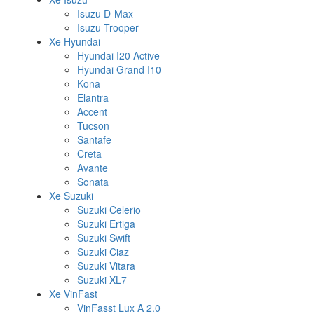
Isuzu D-Max
Isuzu Trooper
Xe Hyundai
Hyundai I20 Active
Hyundai Grand I10
Kona
Elantra
Accent
Tucson
Santafe
Creta
Avante
Sonata
Xe Suzuki
Suzuki Celerio
Suzuki Ertiga
Suzuki Swift
Suzuki Ciaz
Suzuki Vitara
Suzuki XL7
Xe VinFast
VinFasst Lux A 2.0