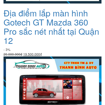
Địa điểm lắp màn hình
Gotech GT Mazda 360
Pro sắc nét nhất tại Quận
12
- 3%
Giá
Giá
20.000.000
₫
19.500.000
₫
gốc
hiện
là:
tại
20.000.000₫.
là:
19.500.000₫.