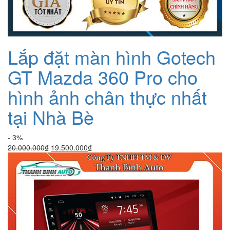
Lắp đặt màn hình Gotech
GT Mazda 360 Pro cho
hình ảnh chân thực nhất
tại Nhà Bè
- 3%
Giá
Giá
20.000.000
₫
19.500.000
₫
gốc
hiện
là:
tại
20.000.000₫.
là:
19.500.000₫.