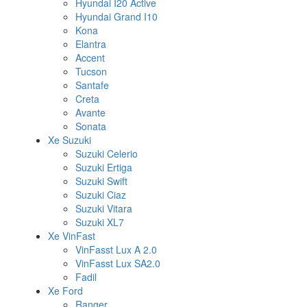
Hyundai I20 Active
Hyundai Grand I10
Kona
Elantra
Accent
Tucson
Santafe
Creta
Avante
Sonata
Xe Suzuki
Suzuki Celerio
Suzuki Ertiga
Suzuki Swift
Suzuki Ciaz
Suzuki Vitara
Suzuki XL7
Xe VinFast
VinFasst Lux A 2.0
VinFasst Lux SA2.0
Fadil
Xe Ford
Ranger