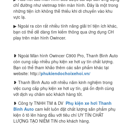
chỉ đường như vietmap trên màn hình. Đây là một trong
những tiện ích không thễ thiếu khi di chuyển vào khu
vực lạ.
▶ Ngoài ra còn rất nhiều tính năng giải trí tiện ích khác,
bạn có thể dễ dàng tìm kiếm thông qua ứng dụng CH
play trên màn hình Owincer.
❥ Ngoài Màn hình Owincer C900 Pro, Thanh Bình Auto
còn cung cấp nhiều phụ kiện xe hơi uy tín chất lượng.
Bạn có thể tham khảo thêm các sản phẩm khác tại
website: http://
phukiendochoixehoi.vn/
❥ Thanh Bình Auto với nhiều năm kinh nghiệm trong
việc cung cấp phụ kiện xe hơi uy tín, giá ổn định cùng
với dịch vụ chăm sóc khách hàng tốt.
❥ Công ty TNHH TM & DV
Phụ kiện xe hơi Thanh
Bình Auto
cam kết luôn đặt chất lượng sản phẩm phụ
kiện ô tô lên hàng đầu với tiêu chí UY TÍN CHẤT
LƯỢNG TẠO NIỀM TIN cho khách hàng.