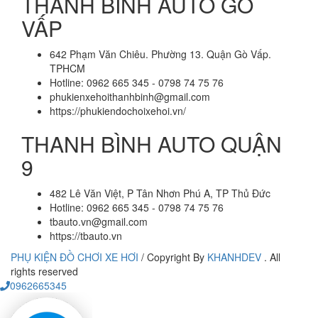
THANH BÌNH AUTO GÒ
VẤP
642 Phạm Văn Chiêu. Phường 13. Quận Gò Vấp.
TPHCM
Hotline: 0962 665 345 - 0798 74 75 76
phukienxehoithanhbinh@gmail.com
https://phukiendochoixehoi.vn/
THANH BÌNH AUTO QUẬN
9
482 Lê Văn Việt, P Tân Nhơn Phú A, TP Thủ Đức
Hotline: 0962 665 345 - 0798 74 75 76
tbauto.vn@gmail.com
https://tbauto.vn
PHỤ KIỆN ĐỒ CHƠI XE HƠI
/
Copyright By
KHANHDEV
. All
rights reserved
0962665345