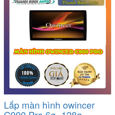
Lắp màn hình owincer
C900 Pro 6g- 128g-