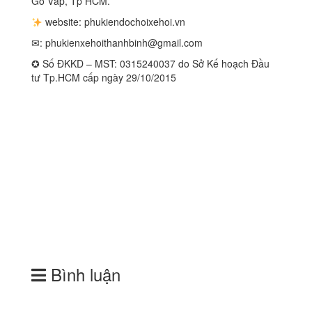
Gò Vấp, Tp HCM.
website: phukiendochoixehoi.vn
✉:
phukienxehoithanhbinh@gmail.com
✪ Số ĐKKD – MST: 0315240037 do Sở Kế hoạch Đầu
tư Tp.HCM cấp ngày 29/10/2015
Bình luận