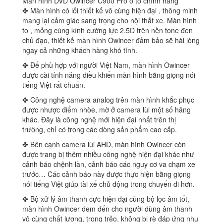
Màn hình DVD Owincer C900 Pro ô tô chính hãng
✤ Màn hình có lối thiết kế vô cùng hiện đại , thông minh
mang lại cảm giác sang trọng cho nội thất xe. Màn hình
to , mỏng cùng kính cường lực 2.5D trên nền tone đen
chủ đạo, thiết kế màn hình Owincer đảm bảo sẽ hài lòng
ngay cả những khách hàng khó tính.
✤ Để phù hợp với người Việt Nam, màn hình Owincer
được cài tính năng điều khiển màn hình bằng giọng nói
tiếng Việt rất chuẩn.
✤ Công nghệ camera analog trên màn hình khắc phục
được nhược điểm nhòe, mờ ở camera lùi một số hãng
khác. Đây là công nghệ mới hiện đại nhất trên thị
trường, chỉ có trong các dòng sản phẩm cao cấp.
✤ Bên cạnh camera lùi AHD, màn hình Owincer còn
được trang bị thêm nhiều công nghệ hiện đại khác như
cảnh báo chệnh làn, cảnh báo các nguy cơ va chạm xe
trước… Các cảnh báo này được thực hiện bằng giọng
nói tiếng Việt giúp tài xế chủ động trong chuyến đi hơn.
✤ Bộ xử lý âm thanh cực hiện đại cùng bộ lọc âm tốt,
màn hình Owincer đem đến cho người dùng âm thanh
vô cùng chất lượng, trong trẻo, không bị rè đáp ứng nhu