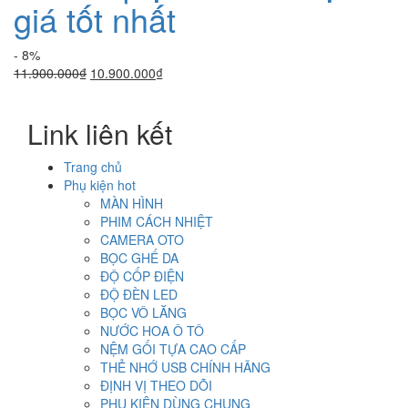
giá tốt nhất
- 8%
Giá
Giá
11.900.000
₫
10.900.000
₫
gốc
hiện
là:
tại
Link liên kết
11.900.000₫.
là:
10.900.000₫.
Trang chủ
Phụ kiện hot
MÀN HÌNH
PHIM CÁCH NHIỆT
CAMERA OTO
BỌC GHẾ DA
ĐỘ CỐP ĐIỆN
ĐỘ ĐÈN LED
BỌC VÔ LĂNG
NƯỚC HOA Ô TÔ
NỆM GỐI TỰA CAO CẤP
THẺ NHỚ USB CHÍNH HÃNG
ĐỊNH VỊ THEO DÕI
PHỤ KIỆN DÙNG CHUNG