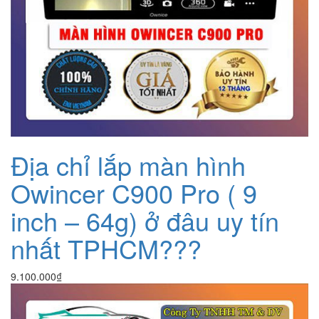
Địa chỉ lắp màn hình
Owincer C900 Pro ( 9
inch – 64g) ở đâu uy tín
nhất TPHCM???
9.100.000
₫