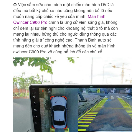
nhất
✪ Việc sắm sửa cho mình một chiếc màn hình DVD là
TPHCM???
điều mà bất kỳ chủ xe nào cũng không nên bỏ lỡ nếu
số
muốn nâng cấp chiếc xế yêu của mình.
Màn hình
lượng
Owincer C900 Pro
chính là ứng cử viên sáng giá, không
chỉ đem lại sự tiện nghi cho khoang nội thất ô tô mà còn
mang lại nhiều hứng thú cho người dùng thông qua các
tính năng giải trí công nghệ cao. Thanh Bình auto sẽ
mang đến cho quý khách những thông tin về màn hình
owincer C900 Pro vô cùng bổ ích để các chủ xế.