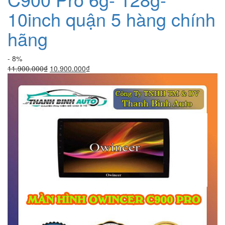
10inch quận 5 hàng chính
hãng
- 8%
Giá
Giá
11.900.000
₫
10.900.000
₫
gốc
hiện
là:
tại
11.900.000₫.
là:
10.900.000₫.