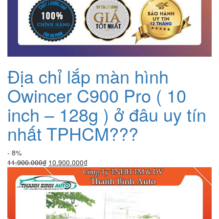
Địa chỉ lắp màn hình
Owincer C900 Pro ( 10
inch – 128g ) ở đâu uy tín
nhất TPHCM???
- 8%
Giá
Giá
11.900.000
₫
10.900.000
₫
gốc
hiện
là:
tại
11.900.000₫.
là:
10.900.000₫.