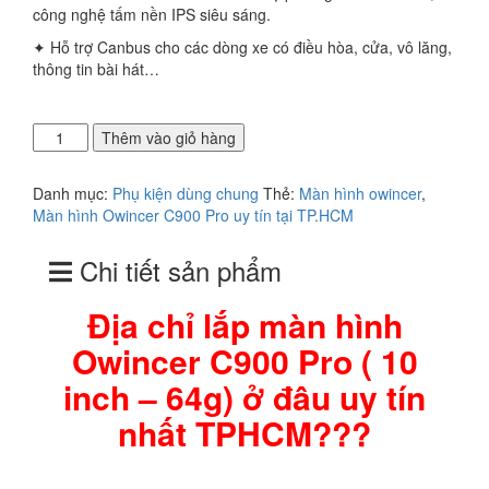
công nghệ tấm nền IPS siêu sáng.
✦ Hỗ trợ Canbus cho các dòng xe có điều hòa, cửa, vô lăng,
thông tin bài hát…
Địa
Thêm vào giỏ hàng
chỉ
lắp
Danh mục:
Phụ kiện dùng chung
Thẻ:
Màn hình owincer
,
màn
Màn hình Owincer C900 Pro uy tín tại TP.HCM
hình
Owincer
Chi tiết sản phẩm
C900
Pro
(
Địa chỉ lắp màn hình
10
Owincer C900 Pro ( 10
inch
-
inch – 64g) ở đâu uy tín
64g)
ở
nhất TPHCM???
đâu
uy
tín