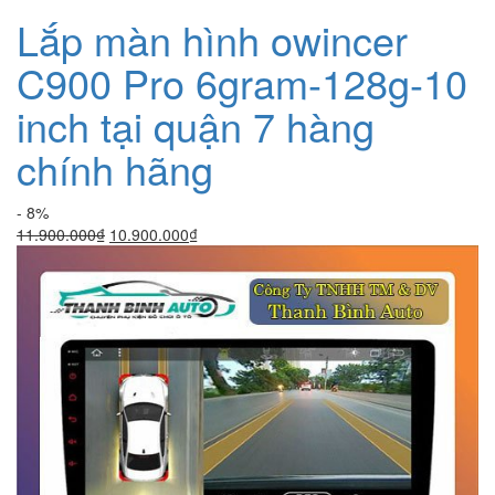
Lắp màn hình owincer
C900 Pro 6gram-128g-10
inch tại quận 7 hàng
chính hãng
- 8%
Giá
Giá
11.900.000
₫
10.900.000
₫
gốc
hiện
là:
tại
11.900.000₫.
là:
10.900.000₫.