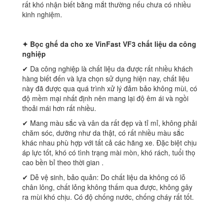
rất khó nhận biết bằng mắt thường nếu chưa có nhiều
kinh nghiệm.
✦ Bọc ghế da cho xe
VinFast VF3 chất liệu da công
nghiệp
✔ Da công nghiệp là chất liệu da được rất nhiều khách
hàng biết đến và lựa chọn sử dụng hiện nay, chất liệu
này đã được qua quá trình xử lý đảm bảo không mùi, có
độ mềm mại nhất định nên mang lại độ êm ái và ngồi
thoải mái hơn rất nhiều.
✔ Mang màu sắc và vân da rất đẹp và tỉ mỉ, không phải
chăm sóc, dưỡng như da thật, có rất nhiều màu sắc
khác nhau phù hợp với tất cả các hãng xe. Đặc biệt chịu
áp lực tốt, khó có tình trạng mài mòn, khó rách, tuổi thọ
cao bền bỉ theo thời gian .
✔ Dễ vệ sinh, bảo quản: Do chất liệu da không có lỗ
chân lông, chất lỏng không thấm qua được, không gây
ra mùi khó chịu. Có độ chống nước, chống cháy rất tốt.