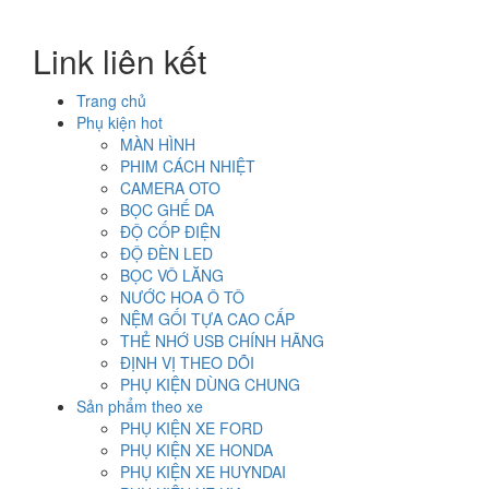
gốc
hiện
là:
tại
Link liên kết
2.000.000₫.
là:
1.200.000₫.
Trang chủ
Phụ kiện hot
MÀN HÌNH
PHIM CÁCH NHIỆT
CAMERA OTO
BỌC GHẾ DA
ĐỘ CỐP ĐIỆN
ĐỘ ĐÈN LED
BỌC VÔ LĂNG
NƯỚC HOA Ô TÔ
NỆM GỐI TỰA CAO CẤP
THẺ NHỚ USB CHÍNH HÃNG
ĐỊNH VỊ THEO DÕI
PHỤ KIỆN DÙNG CHUNG
Sản phẩm theo xe
PHỤ KIỆN XE FORD
PHỤ KIỆN XE HONDA
PHỤ KIỆN XE HUYNDAI