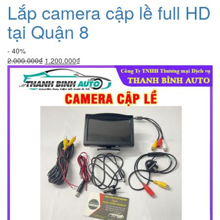
Lắp camera cập lề full HD
tại Quận 8
- 40%
Giá
Giá
2.000.000
₫
1.200.000
₫
gốc
hiện
là:
tại
2.000.000₫.
là:
1.200.000₫.