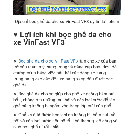
Địa chỉ bọc ghế da cho xe VinFast VF3 uy tín tại tphcm
♥︎ Lợi ích khi bọc ghế da cho
xe
VinFast VF3
➤
Bọc ghế da cho xe VinFast VF3
làm cho xe của bạn
trở nên thẩm mỹ, sang trọng và đẳng cấp hơn, điều đó
chứng minh bằng việc hầu hết các dòng xe hạng
trung,hạng cao cấp đến xe hạng sang đều được bọc
ghế da.
➤ Bọc ghế da cho xe giúp cho ghế xe chống bám bụi
bẩn, chống ám những mùi hôi và các loại nước đổ lên
ghế cũng không bị ngấm vào trong lớp mút của ghế.
➤ Ghế xe ô tô được bọc loại da không bị thấm hút mồ
hôi và các loại nước nên sẽ rất khô thoáng, dễ dàng vệ
sinh hơn ghế nỉ rất nhiều.