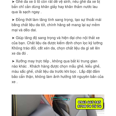
➤ Ghế da xe ô tô còn rất dễ vệ sinh, nếu ghế da xe bị
bẩn chỉ cần dùng khăn giấy hay khăn thấm nước lau
qua là sạch ngay .
➤ Đồng thời làm tăng tính sang trọng, tạo sự thoải mái
bằng chất liệu da tốt, chính hãng sẽ mang lại sự mềm
mại và dẻo dai.
➤ Giúp tăng độ sang trọng và hiện đại cho nội thất xe
của bạn. Chất liệu da được kiểm định chọn lọc kỹ lưỡng
Không tráo đổi, cắt xén da, chọn chất liệu da gì sẽ lên
xe da đó .
➤ Xưởng may trực tiếp , không qua bất kì trung gian
nào khác . Khách hàng được chọn mẫu ghế, kiểu ghế,
màu sắc ghế, chất liệu da trước khi bọc . Lắp đặt đảm
bảo cẩn thận, không làm ảnh hưởng tới nguyên bản của
xe .