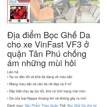
Địa điểm Bọc Ghế Da
cho xe VinFast VF3 ở
quận Tân Phú chống
ám những mùi hôi
Liên hệ
• Sự co dãn tốt và khá đa dạng về màu sắc
• Mang màu sắc và vân da rất đẹp và tỉ mỉ
• Đặc biệt chịu áp lực tốt, khó có tình trạng mài mòn
• Da của loại Nappa thoáng khí và không gây ra mùi
Danh mục:
Sản Phẩm Theo Quận
Thẻ:
Bọc Ghế Da cho xe