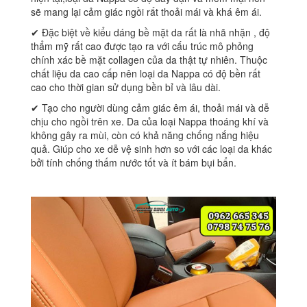
sẽ mang lại cảm giác ngồi rất thoải mái và khá êm ái.
✔ Đặc biệt về kiểu dáng bề mặt da rất là nhã nhặn , độ
thẩm mỹ rất cao được tạo ra với cấu trúc mô phỏng
chính xác bề mặt collagen của da thật tự nhiên. Thuộc
chất liệu da cao cấp nên loại da Nappa có độ bền rất
cao cho thời gian sử dụng bền bỉ và lâu dài.
✔ Tạo cho người dùng cảm giác êm ái, thoải mái và dễ
chịu cho ngồi trên xe. Da của loại Nappa thoáng khí và
không gây ra mùi, còn có khả năng chống nắng hiệu
quả. Giúp cho xe dễ vệ sinh hơn so với các loại da khác
bởi tính chống thấm nước tốt và ít bám bụi bẩn.