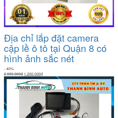
Địa chỉ lắp đặt camera
cập lề ô tô tại Quận 8 có
hình ảnh sắc nét
- 40%
Giá
Giá
2.000.000
₫
1.200.000
₫
gốc
hiện
là:
tại
2.000.000₫.
là:
1.200.000₫.