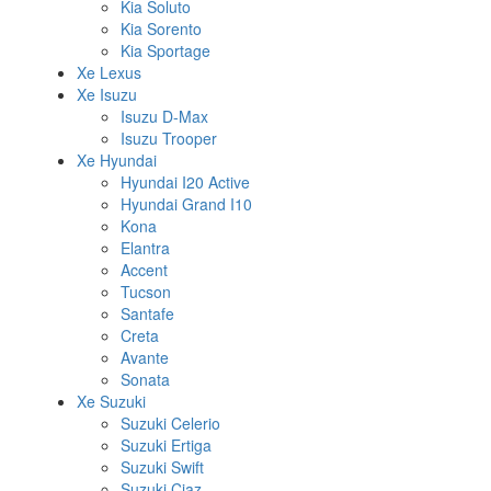
Kia Soluto
Kia Sorento
Kia Sportage
Xe Lexus
Xe Isuzu
Isuzu D-Max
Isuzu Trooper
Xe Hyundai
Hyundai I20 Active
Hyundai Grand I10
Kona
Elantra
Accent
Tucson
Santafe
Creta
Avante
Sonata
Xe Suzuki
Suzuki Celerio
Suzuki Ertiga
Suzuki Swift
Suzuki Ciaz