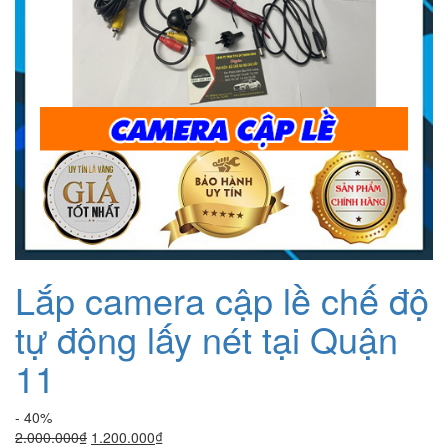
Lắp camera cập lề chế độ
tự động lấy nét tại Quận
11
- 40%
Giá
Giá
2.000.000
₫
1.200.000
₫