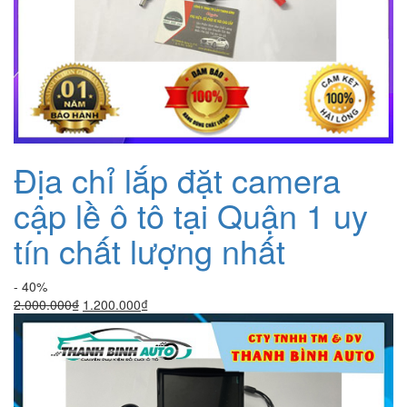
Địa chỉ lắp đặt camera
cập lề ô tô tại Quận 1 uy
tín chất lượng nhất
- 40%
Giá
Giá
2.000.000
₫
1.200.000
₫
gốc
hiện
là:
tại
2.000.000₫.
là:
1.200.000₫.