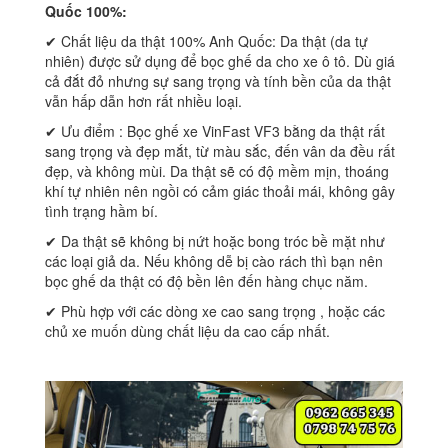
Quốc 100%:
✔ Chất liệu da thật 100% Anh Quốc: Da thật (da tự
nhiên) được sử dụng để bọc ghế da cho xe ô tô. Dù giá
cả đắt đỏ nhưng sự sang trọng và tính bền của da thật
vẫn hấp dẫn hơn rất nhiều loại.
✔ Ưu điểm : Bọc ghế xe VinFast VF3 bằng da thật rất
sang trọng và đẹp mắt, từ màu sắc, đến vân da đều rất
đẹp, và không mùi. Da thật sẽ có độ mềm mịn, thoáng
khí tự nhiên nên ngồi có cảm giác thoải mái, không gây
tình trạng hầm bí.
✔ Da thật sẽ không bị nứt hoặc bong tróc bề mặt như
các loại giả da. Nếu không dễ bị cào rách thì bạn nên
bọc ghế da thật có độ bền lên đến hàng chục năm.
✔ Phù hợp với các dòng xe cao sang trọng , hoặc các
chủ xe muốn dùng chất liệu da cao cấp nhất.