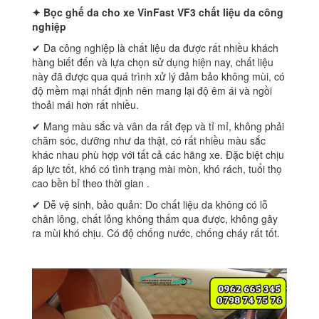
✦ Bọc ghế da cho xe
VinFast VF3 chất liệu da công
nghiệp
✔ Da công nghiệp là chất liệu da được rất nhiều khách
hàng biết đến và lựa chọn sử dụng hiện nay, chất liệu
này đã được qua quá trình xử lý đảm bảo không mùi, có
độ mềm mại nhất định nên mang lại độ êm ái và ngồi
thoải mái hơn rất nhiều.
✔ Mang màu sắc và vân da rất đẹp và tỉ mỉ, không phải
chăm sóc, dưỡng như da thật, có rất nhiều màu sắc
khác nhau phù hợp với tất cả các hãng xe. Đặc biệt chịu
áp lực tốt, khó có tình trạng mài mòn, khó rách, tuổi thọ
cao bền bỉ theo thời gian .
✔ Dễ vệ sinh, bảo quản: Do chất liệu da không có lỗ
chân lông, chất lỏng không thấm qua được, không gây
ra mùi khó chịu. Có độ chống nước, chống cháy rất tốt.