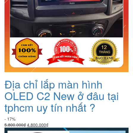
Địa chỉ lắp màn hình
OLED C2 New ở đâu tại
tphcm uy tín nhất ?
- 17%
Giá
Giá
5.800.000
₫
4.800.000
₫
gốc
hiện