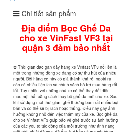
Chi tiết sản phẩm
Địa điểm Bọc Ghế Da
cho xe VinFast VF3 tại
quận 3 đảm bảo nhất
✿ Thời gian dạo gần đây hãng xe Vinfast VF3 nổi lên là
một trong những dòng xe đang có sự thu hút của nhiều
người. Bởi hãng xe này có giá thành khá rẻ, ngoài ra
còn có nhiều tiện ích và chính sách hỗ trợ mua hàng rất
tốt. Tuy nhiên với những chủ xe có thể thay đổi diện
mạo nội thất bằng cách thay bộ ghế da mới cho xe. Sau
khi sử dụng một thời gian, ghế thường bám rất nhiều bụi
bẩn và có thể sẽ bị rách hoặc thủng. Điều này gây ảnh
hưởng không nhỏ đến việc thẩm mỹ của xe. Bọc ghế da
cho xe Vinfast VF3 giúp bảo vệ ghế trước sự ảnh hưởng
của các yếu tố tác động của môi trường như ánh nắng
mặt trời, nhiệt độ cao, độ ẩm, bụi bẩn và ma sát hàng