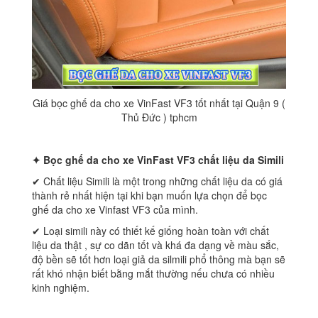
Giá bọc ghế da cho xe VinFast VF3 tốt nhất tại Quận 9 (
Thủ Đức ) tphcm
✦ Bọc ghế da cho xe
VinFast VF3 chất liệu da Simili
✔ Chất liệu Simili là một trong những chất liệu da có giá
thành rẻ nhất hiện tại khi bạn muốn lựa chọn để bọc
ghế da cho xe Vinfast VF3 của mình.
✔ Loại simili này có thiết kế giống hoàn toàn với chất
liệu da thật , sự co dãn tốt và khá đa dạng về màu sắc,
độ bền sẽ tốt hơn loại giả da silmili phổ thông mà bạn sẽ
rất khó nhận biết bằng mắt thường nếu chưa có nhiều
kinh nghiệm.