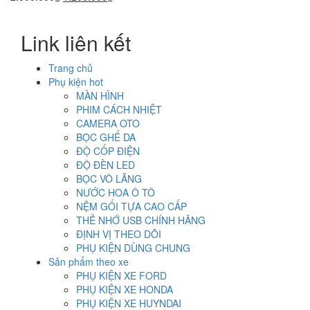
gốc
hiện
là:
tại
Link liên kết
2.000.000₫.
là:
1.200.000₫.
Trang chủ
Phụ kiện hot
MÀN HÌNH
PHIM CÁCH NHIỆT
CAMERA OTO
BỌC GHẾ DA
ĐỘ CỐP ĐIỆN
ĐỘ ĐÈN LED
BỌC VÔ LĂNG
NƯỚC HOA Ô TÔ
NỆM GỐI TỰA CAO CẤP
THẺ NHỚ USB CHÍNH HÃNG
ĐỊNH VỊ THEO DÕI
PHỤ KIỆN DÙNG CHUNG
Sản phẩm theo xe
PHỤ KIỆN XE FORD
PHỤ KIỆN XE HONDA
PHỤ KIỆN XE HUYNDAI