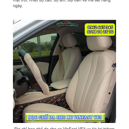
ngày.
Địa chỉ bọc ghế da cho xe VinFast VF3 uy tín tại tphcm