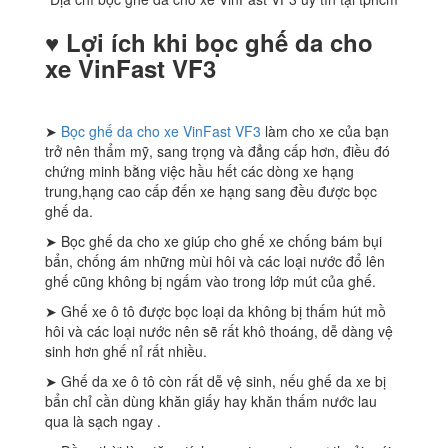
♥︎ Lợi ích khi bọc ghế da cho
xe
VinFast VF3
➤
Bọc ghế da cho xe VinFast VF3
làm cho xe của bạn
trở nên thẩm mỹ, sang trọng và đẳng cấp hơn, điều đó
chứng minh bằng việc hầu hết các dòng xe hạng
trung,hạng cao cấp đến xe hạng sang đều được bọc
ghế da.
➤ Bọc ghế da cho xe giúp cho ghế xe chống bám bụi
bẩn, chống ám những mùi hôi và các loại nước đổ lên
ghế cũng không bị ngấm vào trong lớp mút của ghế.
➤ Ghế xe ô tô được bọc loại da không bị thấm hút mồ
hôi và các loại nước nên sẽ rất khô thoáng, dễ dàng vệ
sinh hơn ghế nỉ rất nhiều.
➤ Ghế da xe ô tô còn rất dễ vệ sinh, nếu ghế da xe bị
bẩn chỉ cần dùng khăn giấy hay khăn thấm nước lau
qua là sạch ngay .