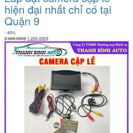
hiện đại nhất chỉ có tại
Quận 9
- 40%
Giá
Giá
2.000.000
₫
1.200.000
₫
gốc
hiện
là:
tại
2.000.000₫.
là:
1.200.000₫.