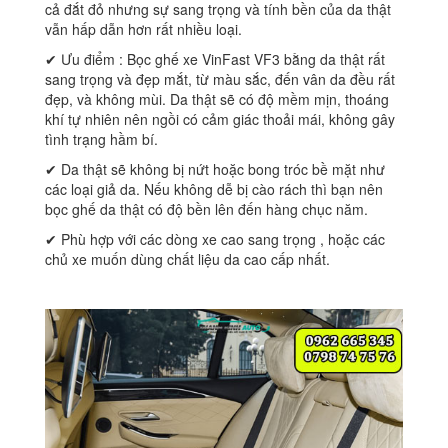
cả đắt đỏ nhưng sự sang trọng và tính bền của da thật
vẫn hấp dẫn hơn rất nhiều loại.
✔ Ưu điểm : Bọc ghế xe VinFast VF3 bằng da thật rất
sang trọng và đẹp mắt, từ màu sắc, đến vân da đều rất
đẹp, và không mùi. Da thật sẽ có độ mềm mịn, thoáng
khí tự nhiên nên ngồi có cảm giác thoải mái, không gây
tình trạng hầm bí.
✔ Da thật sẽ không bị nứt hoặc bong tróc bề mặt như
các loại giả da. Nếu không dễ bị cào rách thì bạn nên
bọc ghế da thật có độ bền lên đến hàng chục năm.
✔ Phù hợp với các dòng xe cao sang trọng , hoặc các
chủ xe muốn dùng chất liệu da cao cấp nhất.