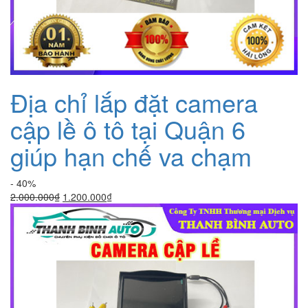
Địa chỉ lắp đặt camera
cập lề ô tô tại Quận 6
giúp hạn chế va chạm
- 40%
Giá
Giá
2.000.000
₫
1.200.000
₫
gốc
hiện
là:
tại
2.000.000₫.
là:
1.200.000₫.