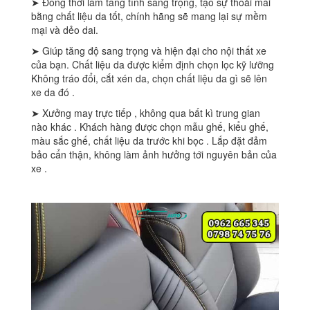
➤ Đồng thời làm tăng tính sang trọng, tạo sự thoải mái
bằng chất liệu da tốt, chính hãng sẽ mang lại sự mềm
mại và dẻo dai.
➤ Giúp tăng độ sang trọng và hiện đại cho nội thất xe
của bạn. Chất liệu da được kiểm định chọn lọc kỹ lưỡng
Không tráo đổi, cắt xén da, chọn chất liệu da gì sẽ lên
xe da đó .
➤ Xưởng may trực tiếp , không qua bất kì trung gian
nào khác . Khách hàng được chọn mẫu ghế, kiểu ghế,
màu sắc ghế, chất liệu da trước khi bọc . Lắp đặt đảm
bảo cẩn thận, không làm ảnh hưởng tới nguyên bản của
xe .