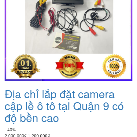
Địa chỉ lắp đặt camera
cập lề ô tô tại Quận 9 có
độ bền cao
- 40%
Giá
Giá
2.000.000
₫
1.200.000
₫