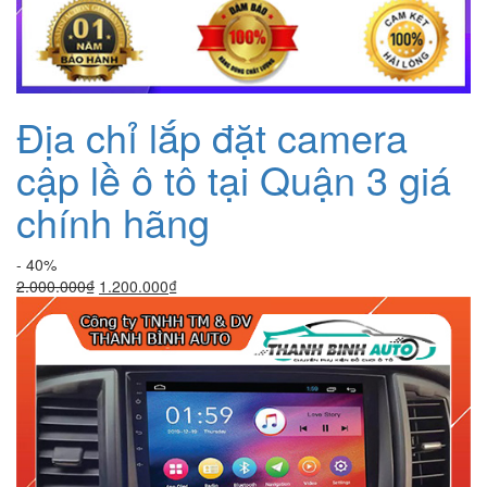
Địa chỉ lắp đặt camera
cập lề ô tô tại Quận 3 giá
chính hãng
- 40%
Giá
Giá
2.000.000
₫
1.200.000
₫
gốc
hiện
là:
tại
2.000.000₫.
là:
1.200.000₫.