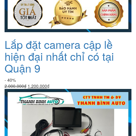
Lắp đặt camera cập lề
hiện đại nhất chỉ có tại
Quận 9
- 40%
Giá
Giá
2.000.000
₫
1.200.000
₫
gốc
hiện
là:
tại
2.000.000₫.
là:
1.200.000₫.