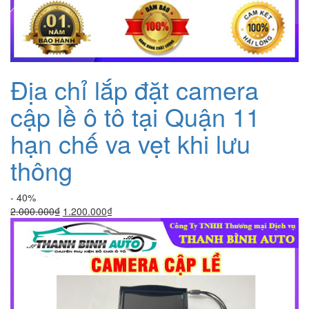
Địa chỉ lắp đặt camera
cập lề ô tô tại Quận 11
hạn chế va vẹt khi lưu
thông
- 40%
Giá
Giá
2.000.000
₫
1.200.000
₫
gốc
hiện
là:
tại
2.000.000₫.
là:
1.200.000₫.