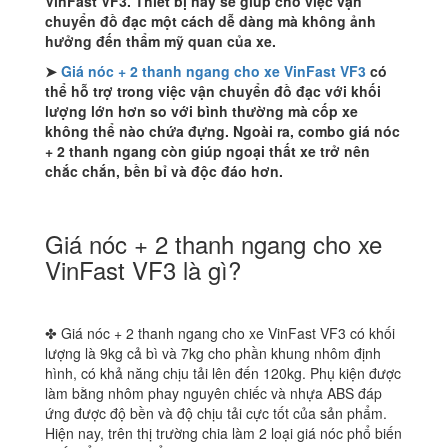
VinFast VF3. Thiết bị này sẽ giúp cho việc vận
chuyển đồ đạc một cách dễ dàng mà không ảnh
hưởng đến thẩm mỹ quan của xe.
➤
Giá nóc + 2 thanh ngang cho xe VinFast VF3
có
thể hỗ trợ trong việc vận chuyển đồ đạc với khối
lượng lớn hơn so với bình thường mà cốp xe
không thể nào chứa đựng. Ngoài ra, combo giá nóc
+ 2 thanh ngang còn giúp ngoại thất xe trở nên
chắc chắn, bền bỉ và độc đáo hơn.
Giá nóc + 2 thanh ngang cho xe
VinFast VF3 là gì?
✤ Giá nóc + 2 thanh ngang cho xe VinFast VF3 có khối
lượng là 9kg cả bì và 7kg cho phần khung nhôm định
hình, có khả năng chịu tải lên đến 120kg. Phụ kiện được
làm bằng nhôm phay nguyên chiếc và nhựa ABS đáp
ứng được độ bền và độ chịu tải cực tốt của sản phẩm.
Hiện nay, trên thị trường chia làm 2 loại giá nóc phổ biến