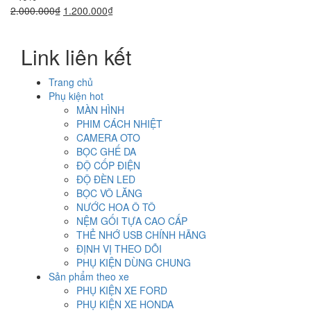
Giá
Giá
2.000.000
₫
1.200.000
₫
gốc
hiện
là:
tại
Link liên kết
2.000.000₫.
là:
1.200.000₫.
Trang chủ
Phụ kiện hot
MÀN HÌNH
PHIM CÁCH NHIỆT
CAMERA OTO
BỌC GHẾ DA
ĐỘ CỐP ĐIỆN
ĐỘ ĐÈN LED
BỌC VÔ LĂNG
NƯỚC HOA Ô TÔ
NỆM GỐI TỰA CAO CẤP
THẺ NHỚ USB CHÍNH HÃNG
ĐỊNH VỊ THEO DÕI
PHỤ KIỆN DÙNG CHUNG
Sản phẩm theo xe
PHỤ KIỆN XE FORD
PHỤ KIỆN XE HONDA