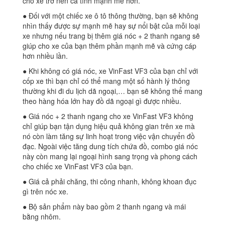
cho xe trở nên cá tính mạnh mẽ hơn.
● Đối với một chiếc xe ô tô thông thường, bạn sẽ không
nhìn thấy được sự mạnh mẽ hay sự nổi bật của mỗi loại
xe nhưng nếu trang bị thêm giá nóc + 2 thanh ngang sẽ
giúp cho xe của bạn thêm phần mạnh mẽ và cứng cáp
hơn nhiều lần.
● Khi không có giá nóc, xe VinFast VF3 của bạn chỉ với
cốp xe thì bạn chỉ có thể mang một số hành lý thông
thường khi đi du lịch dã ngoại,… bạn sẽ không thể mang
theo hàng hóa lớn hay đồ dã ngoại gì được nhiều.
● Giá nóc + 2 thanh ngang cho xe VinFast VF3 không
chỉ giúp bạn tận dụng hiệu quả không gian trên xe mà
nó còn làm tăng sự linh hoạt trong việc vận chuyển đồ
đạc. Ngoài việc tăng dung tích chứa đồ, combo giá nóc
này còn mang lại ngoại hình sang trọng và phong cách
cho chiếc xe VinFast VF3 của bạn.
● Giá cả phải chăng, thi công nhanh, không khoan đục
gì trên nóc xe.
● Bộ sản phẩm này bao gồm 2 thanh ngang và mái
bằng nhôm.