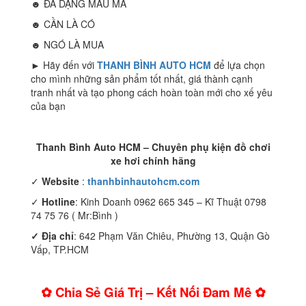
☻ ĐA DẠNG MẪU MÃ
☻ CẦN LÀ CÓ
☻ NGÓ LÀ MUA
► Hãy đến với
THANH BÌNH AUTO HCM
để lựa chọn
cho mình những sản phẩm tốt nhất, giá thành cạnh
tranh nhất và tạo phong cách hoàn toàn mới cho xế yêu
của bạn
Thanh Bình Auto HCM – Chuyên phụ kiện đồ chơi
xe hơi chính hãng
✓
Website
:
thanhbinhautohcm.com
✓
Hotline
: Kinh Doanh 0962 665 345 – Kĩ Thuật 0798
74 75 76 ( Mr:Bình )
✓ Địa chỉ
: 642 Phạm Văn Chiêu, Phường 13, Quận Gò
Vấp, TP.HCM
✿ Chia Sẻ Giá Trị – Kết Nối Đam Mê ✿