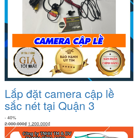
Lắp đặt camera cập lề
sắc nét tại Quận 3
- 40%
Giá
Giá
2.000.000
₫
1.200.000
₫
gốc
hiện
là:
tại