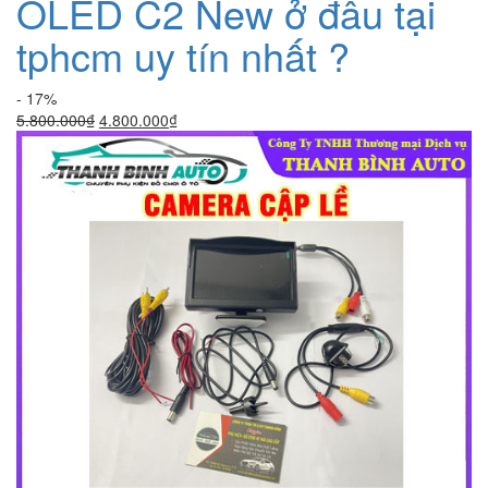
OLED C2 New ở đâu tại
tphcm uy tín nhất ?
- 17%
Giá
Giá
5.800.000
₫
4.800.000
₫
gốc
hiện
là:
tại
5.800.000₫.
là:
4.800.000₫.