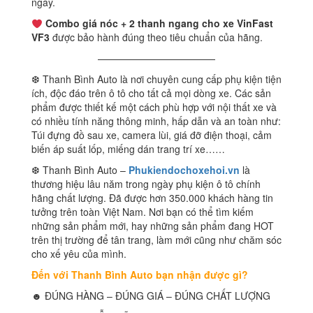
ngày.
Combo giá nóc + 2 thanh ngang cho xe VinFast
VF3
được bảo hành đúng theo tiêu chuẩn của hãng.
————————————
❆ Thanh Bình Auto là nơi chuyên cung cấp phụ kiện tiện
ích, độc đáo trên ô tô cho tất cả mọi dòng xe. Các sản
phẩm được thiết kế một cách phù hợp với nội thất xe và
có nhiều tính năng thông minh, hấp dẫn và an toàn như:
Túi đựng đồ sau xe, camera lùi, giá đỡ điện thoại, cảm
biến áp suất lốp, miếng dán trang trí xe……
❆ Thanh Bình Auto –
Phukiendochoxehoi.vn
là
thương hiệu lâu năm trong ngày phụ kiện ô tô chính
hãng chất lượng. Đã được hơn 350.000 khách hàng tin
tưởng trên toàn Việt Nam. Nơi bạn có thể tìm kiếm
những sản phẩm mới, hay những sản phẩm đang HOT
trên thị trường để tân trang, làm mới cũng như chăm sóc
cho xế yêu của mình.
Đến với Thanh Bình Auto bạn nhận được gì?
☻ ĐÚNG HÀNG – ĐÚNG GIÁ – ĐÚNG CHẤT LƯỢNG