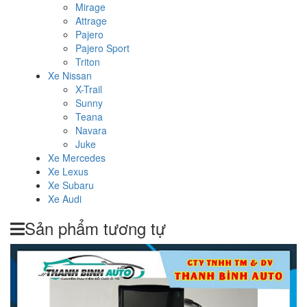
Mirage
Attrage
Pajero
Pajero Sport
Triton
Xe Nissan
X-Trail
Sunny
Teana
Navara
Juke
Xe Mercedes
Xe Lexus
Xe Subaru
Xe Audi
Sản phẩm tương tự