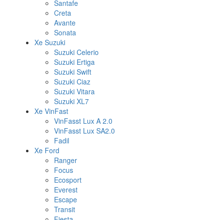
Santafe
Creta
Avante
Sonata
Xe Suzuki
Suzuki Celerio
Suzuki Ertiga
Suzuki Swift
Suzuki Ciaz
Suzuki Vitara
Suzuki XL7
Xe VinFast
VinFasst Lux A 2.0
VinFasst Lux SA2.0
Fadil
Xe Ford
Ranger
Focus
Ecosport
Everest
Escape
Transit
Fiesta