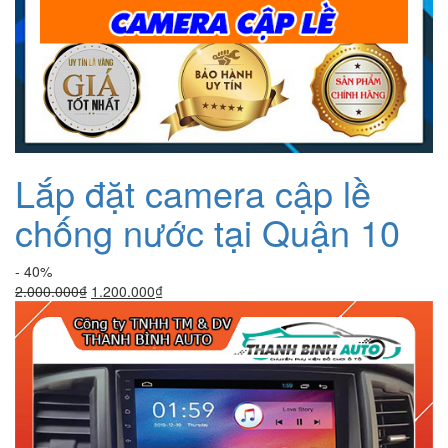
Lắp đặt camera cập lề
chống nước tại Quận 10
- 40%
Giá
Giá
2.000.000
₫
1.200.000
₫
gốc
hiện
là:
tại
2.000.000₫.
là:
1.200.000₫.