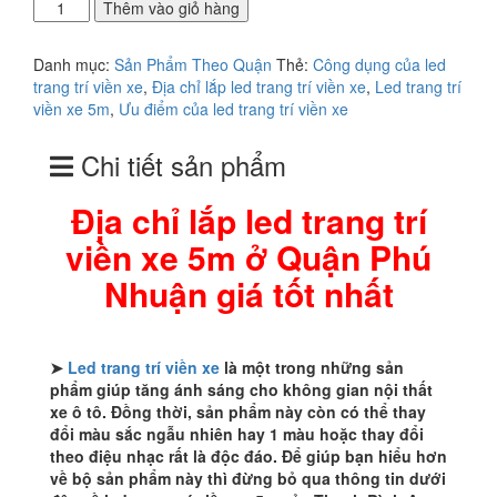
Địa
Thêm vào giỏ hàng
chỉ
lắp
Danh mục:
Sản Phẩm Theo Quận
Thẻ:
Công dụng của led
led
trang trí viền xe
,
Địa chỉ lắp led trang trí viền xe
,
Led trang trí
trang
viền xe 5m
,
Ưu điểm của led trang trí viền xe
trí
viền
Chi tiết sản phẩm
xe
5m
ở
Địa chỉ lắp led trang trí
Quận
viền xe 5m ở Quận Phú
Phú
Nhuận
Nhuận giá tốt nhất
giá
tốt
nhất
số
➤
Led trang trí viền xe
là một trong những sản
lượng
phẩm giúp tăng ánh sáng cho không gian nội thất
xe ô tô. Đồng thời, sản phẩm này còn có thể thay
đổi màu sắc ngẫu nhiên hay 1 màu hoặc thay đổi
theo điệu nhạc rất là độc đáo. Để giúp bạn hiểu hơn
về bộ sản phẩm này thì đừng bỏ qua thông tin dưới