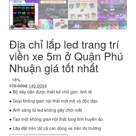
Địa chỉ lắp led trang trí
viền xe 5m ở Quận Phú
Nhuận giá tốt nhất
- 18%
Giá
Giá
170.000
₫
140.000
₫
gốc
hiện
● Bộ dây dẫn được thiết kế nhỏ gọn, tinh tế
là:
tại
● Giúp không gian nội thất mới mẻ và độc đáo
170.000₫.
là:
140.000₫.
● Ánh sáng từ led không gây chói mắt
● Tạo một không gian nội thất lung linh huyền ảo
● Lắp đặt trên tất cả các dòng xe trên thị trường