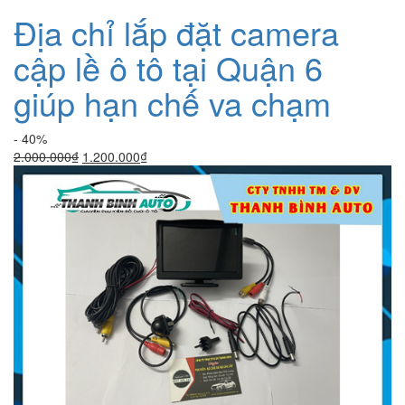
Địa chỉ lắp đặt camera
cập lề ô tô tại Quận 6
giúp hạn chế va chạm
- 40%
Giá
Giá
2.000.000
₫
1.200.000
₫
gốc
hiện
là:
tại
2.000.000₫.
là:
1.200.000₫.