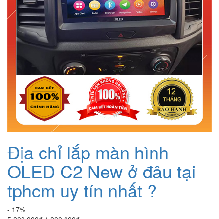
Địa chỉ lắp màn hình
OLED C2 New ở đâu tại
tphcm uy tín nhất ?
- 17%
Giá
Giá