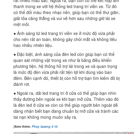
rất nhiều màu sắc. Ngoài ra, bạn còn có thể kết hợp âm
thanh trong xe với hệ thống led trang trí viền xe. Từ đó
có thể đổi màu theo nhạc nền, giúp bạn có thể thư giãn,
giải tỏa căng thẳng và vui vẻ hơn sau những giờ lái xe
mệt mỏi.
● Ánh sáng từ led trang trí viền xe ở mức độ vừa phải
cho nên rất an toàn, không gây chói mắt và không tiêu
hao nhiều nhiên liệu.
● Đặc biệt, ánh sáng của đèn led còn giúp bạn có thể
quan sát những vật trong xe như là bảng điều khiển
phương tiện, hệ thống hỗ trợ lái trong xe và quan trọng
là mức độ đèn vừa phải rất tiện lợi khi dùng vào ban
đêm. Bên cạnh đó, thiết bị còn hỗ trợ bạn tìm kiếm đồ bị
đánh rơi.
● Ngoài ra, dải led trang trí ở cửa có thể giúp bạn nhìn
thấy đường bên ngoài xe khi bạn mở cửa. Thêm vào đó
là đèn led ở cửa xe còn có thể giúp người bên ngoài dễ
dàng nhận biết bạn đang chuẩn bị mở cửa và tránh các
tai nạn không mong muốn xảy ra.
|Xem thêm:
Phay lazang ô tô