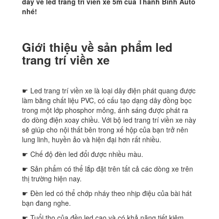
đây về led trang trí viền xe 5m của Thanh Bình Auto
nhé!
Giới thiệu về sản phẩm led
trang trí viền xe
☛ Led trang trí viền xe là loại dây điện phát quang được
làm bằng chất liệu PVC, có cấu tạo dạng dây đồng bọc
trong một lớp phosphor mỏng, ánh sáng được phát ra
do dòng điện xoay chiều. Với bộ led trang trí viền xe này
sẽ giúp cho nội thất bên trong xế hộp của bạn trở nên
lung linh, huyền ảo và hiện đại hơn rất nhiều.
☛ Chế độ đèn led đổi được nhiều màu.
☛ Sản phẩm có thể lắp đặt trên tất cả các dòng xe trên
thị trường hiện nay.
☛ Đèn led có thể chớp nháy theo nhịp điệu của bài hát
bạn đang nghe.
☛ Tuổi thọ của đền led cao và có khả năng tiết kiệm