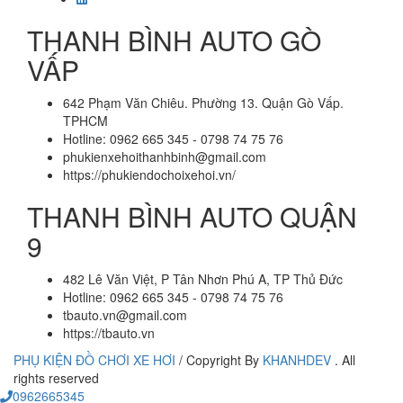
THANH BÌNH AUTO GÒ
VẤP
642 Phạm Văn Chiêu. Phường 13. Quận Gò Vấp.
TPHCM
Hotline: 0962 665 345 - 0798 74 75 76
phukienxehoithanhbinh@gmail.com
https://phukiendochoixehoi.vn/
THANH BÌNH AUTO QUẬN
9
482 Lê Văn Việt, P Tân Nhơn Phú A, TP Thủ Đức
Hotline: 0962 665 345 - 0798 74 75 76
tbauto.vn@gmail.com
https://tbauto.vn
PHỤ KIỆN ĐỒ CHƠI XE HƠI
/
Copyright By
KHANHDEV
. All
rights reserved
0962665345