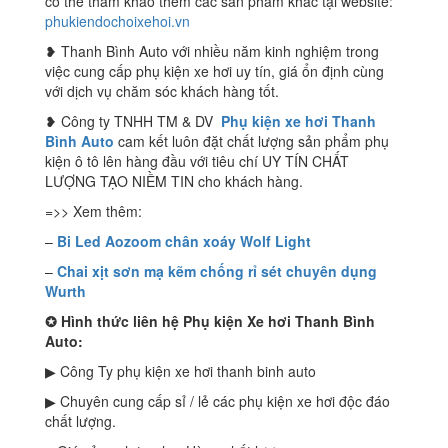
có thể tham khảo thêm các sản phẩm khác tại website:
phukiendochoixehoi.vn
❥ Thanh Bình Auto với nhiều năm kinh nghiệm trong
việc cung cấp phụ kiện xe hơi uy tín, giá ổn định cùng
với dịch vụ chăm sóc khách hàng tốt.
❥ Công ty TNHH TM & DV
Phụ kiện xe hơi Thanh
Bình Auto
cam kết luôn đặt chất lượng sản phẩm phụ
kiện ô tô lên hàng đầu với tiêu chí UY TÍN CHẤT
LƯỢNG TẠO NIỀM TIN cho khách hàng.
=>> Xem thêm:
–
Bi Led Aozoom chân xoáy Wolf Light
–
Chai xịt sơn mạ kẽm chống rỉ sét chuyên dụng
Wurth
✪
Hình thức liên hệ Phụ kiện Xe hơi Thanh Bình
Auto:
▶ Công Ty phụ kiện xe hơi thanh binh auto
▶ Chuyên cung cấp sỉ / lẻ các phụ kiện xe hơi độc đáo
chất lượng.