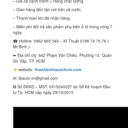
– Giá cả cạnh tranh + Hàng chất lượng.
– Giao hàng đến tận nơi trên cả nước.
– Thanh toán khi đã nhận hàng.
– Miễn phí đổi trả sản phẩm phụ kiện ô tô trong vòng 7
ngày.
☎ Hotline: 0962 665 345 – Kĩ Thuật 0798 74 75 76 (
Mr:Bình )
➥ Địa chỉ cty: 642 Phạm Văn Chiêu, Phường 13, Quận
Gò Vấp, TP. HCM
website:
thanhbinhautohcm.com
✉:
tbauto.vn@gmail.com
✪ Số ĐKKD – MST: 0315240037 do Sở Kế hoạch Đầu
tư Tp. HCM cấp ngày 29/10/2015