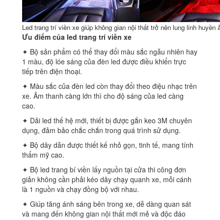
Led trang trí viền xe giúp không gian nội thất trở nên lung linh huyền 
Ưu điểm của led trang trí viền xe
✦ Bộ sản phẩm có thể thay đổi màu sắc ngẫu nhiên hay
1 màu, độ lóe sáng của đèn led được điều khiển trực
tiếp trên điện thoại.
✦ Màu sắc của đèn led còn thay đổi theo điệu nhạc trên
xe. Âm thanh càng lớn thì cho độ sáng của led càng
cao.
✦ Dải led thế hệ mới, thiết bị được gắn keo 3M chuyên
dụng, đảm bảo chắc chắn trong quá trình sử dụng.
✦ Bộ dây dẫn được thiết kế nhỏ gọn, tinh tế, mang tính
thẩm mỹ cao.
✦ Bộ led trang bí viền lấy nguồn tại cửa thi công đơn
giản không cần phải kéo dây chạy quanh xe, mỗi cánh
là 1 nguồn và chạy đồng bộ với nhau.
✦ Giúp tăng ánh sáng bên trong xe, dễ dàng quan sát
và mang đến không gian nội thất mới mẻ và độc đáo