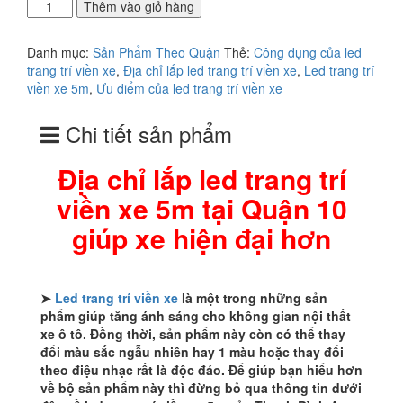
Địa
Thêm vào giỏ hàng
chỉ
lắp
Danh mục:
Sản Phẩm Theo Quận
Thẻ:
Công dụng của led
led
trang trí viền xe
,
Địa chỉ lắp led trang trí viền xe
,
Led trang trí
trang
viền xe 5m
,
Ưu điểm của led trang trí viền xe
trí
viền
Chi tiết sản phẩm
xe
5m
tại
Địa chỉ lắp led trang trí
Quận
viền xe 5m tại Quận 10
10
giúp
giúp xe hiện đại hơn
xe
hiện
đại
hơn
➤
Led trang trí viền xe
là một trong những sản
số
phẩm giúp tăng ánh sáng cho không gian nội thất
lượng
xe ô tô. Đồng thời, sản phẩm này còn có thể thay
đổi màu sắc ngẫu nhiên hay 1 màu hoặc thay đổi
theo điệu nhạc rất là độc đáo. Để giúp bạn hiểu hơn
về bộ sản phẩm này thì đừng bỏ qua thông tin dưới