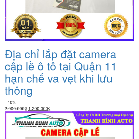
Địa chỉ lắp đặt camera
cập lề ô tô tại Quận 11
hạn chế va vẹt khi lưu
thông
- 40%
Giá
Giá
2.000.000
₫
1.200.000
₫
gốc
hiện
là:
tại
2.000.000₫.
là:
1.200.000₫.