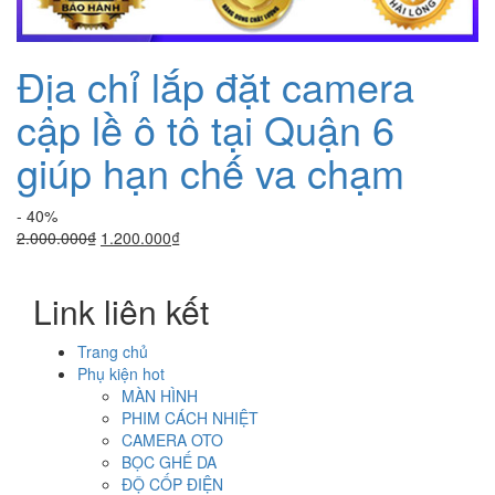
Địa chỉ lắp đặt camera
cập lề ô tô tại Quận 6
giúp hạn chế va chạm
- 40%
Giá
Giá
2.000.000
₫
1.200.000
₫
gốc
hiện
là:
tại
Link liên kết
2.000.000₫.
là:
1.200.000₫.
Trang chủ
Phụ kiện hot
MÀN HÌNH
PHIM CÁCH NHIỆT
CAMERA OTO
BỌC GHẾ DA
ĐỘ CỐP ĐIỆN