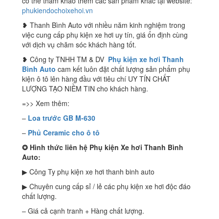
có thể tham khảo thêm các sản phẩm khác tại website:
phukiendochoixehoi.vn
❥ Thanh Bình Auto với nhiều năm kinh nghiệm trong
việc cung cấp phụ kiện xe hơi uy tín, giá ổn định cùng
với dịch vụ chăm sóc khách hàng tốt.
❥ Công ty TNHH TM & DV
Phụ kiện xe hơi Thanh
Bình Auto
cam kết luôn đặt chất lượng sản phẩm phụ
kiện ô tô lên hàng đầu với tiêu chí UY TÍN CHẤT
LƯỢNG TẠO NIỀM TIN cho khách hàng.
=>> Xem thêm:
–
Loa trước GB M-630
–
Phủ Ceramic cho ô tô
✪
Hình thức liên hệ Phụ kiện Xe hơi Thanh Bình
Auto:
▶ Công Ty phụ kiện xe hơi thanh binh auto
▶ Chuyên cung cấp sỉ / lẻ các phụ kiện xe hơi độc đáo
chất lượng.
– Giá cả cạnh tranh + Hàng chất lượng.