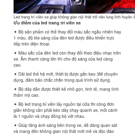
Led trang trí viền xe giúp không gian nội thất trở nên lung linh huyền 
Ưu điểm của led trang trí viền xe
✦ Bộ sản phẩm có thể thay đổi màu sắc ngẫu nhiên hay
1 màu, độ lóe sáng của đèn led được điều khiển trực
tiếp trên điện thoại.
✦ Màu sắc của đèn led còn thay đổi theo điệu nhạc trên
xe. Âm thanh càng lớn thì cho độ sáng của led càng
cao.
✦ Dải led thế hệ mới, thiết bị được gắn keo 3M chuyên
dụng, đảm bảo chắc chắn trong quá trình sử dụng.
✦ Bộ dây dẫn được thiết kế nhỏ gọn, tinh tế, mang tính
thẩm mỹ cao.
✦ Bộ led trang bí viền lấy nguồn tại cửa thi công đơn
giản không cần phải kéo dây chạy quanh xe, mỗi cánh
là 1 nguồn và chạy đồng bộ với nhau.
✦ Giúp tăng ánh sáng bên trong xe, dễ dàng quan sát
và mang đến không gian nội thất mới mẻ và độc đáo