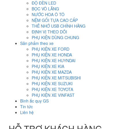
ĐỘ ĐÈN LED
BỌC VÔ LĂNG
NƯỚC HOA Ô TÔ
NỆM GỐI TỰA CAO CẤP
THẺ NHỚ USB CHÍNH HÃNG
ĐỊNH VỊ THEO DÕI
PHỤ KIỆN DÙNG CHUNG
Sản phẩm theo xe
PHỤ KIỆN XE FORD
PHỤ KIỆN XE HONDA
PHỤ KIỆN XE HUYNDAI
PHỤ KIỆN XE KIA
PHỤ KIỆN XE MAZDA
PHỤ KIỆN XE MITSUBISHI
PHỤ KIỆN XE SUZUKI
PHỤ KIỆN XE TOYOTA
PHỤ KIỆN XE VINFAST
Bình ắc quy GS
Tin tức
Liên hệ
HỖ TRỢ KHÁCH HÀNG