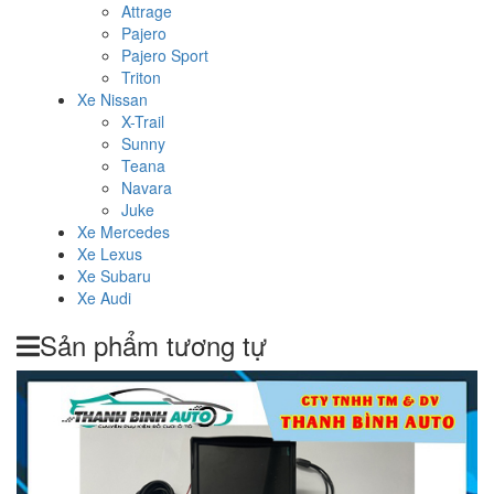
Attrage
Pajero
Pajero Sport
Triton
Xe Nissan
X-Trail
Sunny
Teana
Navara
Juke
Xe Mercedes
Xe Lexus
Xe Subaru
Xe Audi
Sản phẩm tương tự