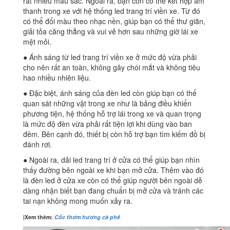
rất nhiều màu sắc. Ngoài ra, bạn còn có thể kết hợp âm
thanh trong xe với hệ thống led trang trí viền xe. Từ đó
có thể đổi màu theo nhạc nền, giúp bạn có thể thư giãn,
giải tỏa căng thẳng và vui vẻ hơn sau những giờ lái xe
mệt mỏi.
● Ánh sáng từ led trang trí viền xe ở mức độ vừa phải
cho nên rất an toàn, không gây chói mắt và không tiêu
hao nhiều nhiên liệu.
● Đặc biệt, ánh sáng của đèn led còn giúp bạn có thể
quan sát những vật trong xe như là bảng điều khiển
phương tiện, hệ thống hỗ trợ lái trong xe và quan trọng
là mức độ đèn vừa phải rất tiện lợi khi dùng vào ban
đêm. Bên cạnh đó, thiết bị còn hỗ trợ bạn tìm kiếm đồ bị
đánh rơi.
● Ngoài ra, dải led trang trí ở cửa có thể giúp bạn nhìn
thấy đường bên ngoài xe khi bạn mở cửa. Thêm vào đó
là đèn led ở cửa xe còn có thể giúp người bên ngoài dễ
dàng nhận biết bạn đang chuẩn bị mở cửa và tránh các
tai nạn không mong muốn xảy ra.
|Xem thêm:
C
ốc thơm hương cà phê