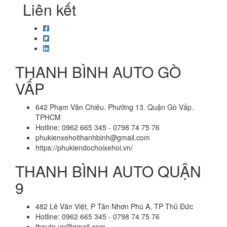
Liên kết
THANH BÌNH AUTO GÒ
VẤP
642 Phạm Văn Chiêu. Phường 13. Quận Gò Vấp.
TPHCM
Hotline: 0962 665 345 - 0798 74 75 76
phukienxehoithanhbinh@gmail.com
https://phukiendochoixehoi.vn/
THANH BÌNH AUTO QUẬN
9
482 Lê Văn Việt, P Tân Nhơn Phú A, TP Thủ Đức
Hotline: 0962 665 345 - 0798 74 75 76
tbauto.vn@gmail.com