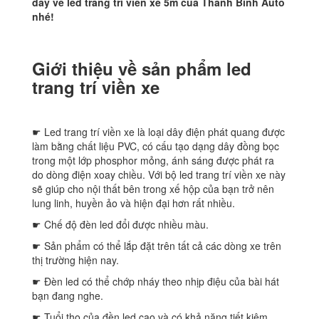
đây về led trang trí viền xe 5m của Thanh Bình Auto
nhé!
Giới thiệu về sản phẩm led
trang trí viền xe
☛ Led trang trí viền xe là loại dây điện phát quang được
làm bằng chất liệu PVC, có cấu tạo dạng dây đồng bọc
trong một lớp phosphor mỏng, ánh sáng được phát ra
do dòng điện xoay chiều. Với bộ led trang trí viền xe này
sẽ giúp cho nội thất bên trong xế hộp của bạn trở nên
lung linh, huyền ảo và hiện đại hơn rất nhiều.
☛ Chế độ đèn led đổi được nhiều màu.
☛ Sản phẩm có thể lắp đặt trên tất cả các dòng xe trên
thị trường hiện nay.
☛ Đèn led có thể chớp nháy theo nhịp điệu của bài hát
bạn đang nghe.
☛ Tuổi thọ của đền led cao và có khả năng tiết kiệm