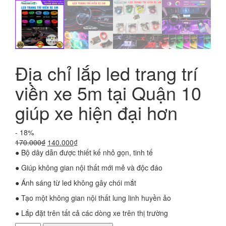
Địa chỉ lắp led trang trí
viền xe 5m tại Quận 10
giúp xe hiện đại hơn
- 18%
Giá
Giá
170.000
₫
140.000
₫
gốc
hiện
● Bộ dây dẫn được thiết kế nhỏ gọn, tinh tế
là:
tại
● Giúp không gian nội thất mới mẻ và độc đáo
170.000₫.
là:
140.000₫.
● Ánh sáng từ led không gây chói mắt
● Tạo một không gian nội thất lung linh huyền ảo
● Lắp đặt trên tất cả các dòng xe trên thị trường