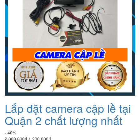
Lắp đặt camera cập lề tại
Quận 2 chất lượng nhất
- 40%
Giá
Giá
2.000.000
₫
1.200.000
₫