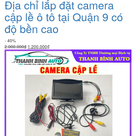
Địa chỉ lắp đặt camera
cập lề ô tô tại Quận 9 có
độ bền cao
- 40%
Giá
Giá
2.000.000
₫
1.200.000
₫
gốc
hiện
là:
tại
2.000.000₫.
là:
1.200.000₫.