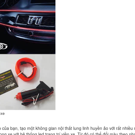
 xe
p của bạn, tạo một không gian nội thất lung linh huyền ảo với rất nhiều
ong xe với hệ thống led trang trí viền xe. Từ đó có thể đổi màu theo nh