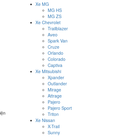
Xe MG
MG HS
MG ZS
Xe Chevrolet
Trailblazer
Aveo
Spark Van
Cruze
Orlando
Colorado
Captiva
Xe Mitsubishi
Xpander
Outlander
Mirage
Attrage
Pajero
Pajero Sport
iện
Triton
Xe Nissan
X-Trail
Sunny