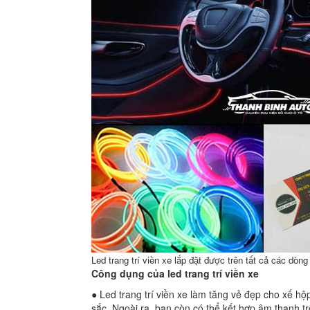
Led trang trí viền xe lắp đặt được trên tất cả các dòng
Công dụng của led trang trí viền xe
● Led trang trí viền xe làm tăng vẻ đẹp cho xế hộ
sắc. Ngoài ra, bạn còn có thể kết hợp âm thanh tr