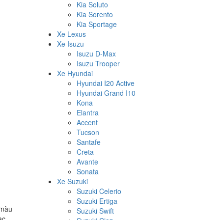
Kia Soluto
Kia Sorento
Kia Sportage
Xe Lexus
Xe Isuzu
Isuzu D-Max
Isuzu Trooper
Xe Hyundai
Hyundai I20 Active
Hyundai Grand I10
Kona
Elantra
Accent
Tucson
Santafe
Creta
Avante
Sonata
Xe Suzuki
Suzuki Celerio
Suzuki Ertiga
 màu
Suzuki Swift
ạc