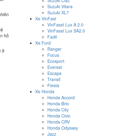
Suzuki Ciaz
Suzuki Vitara
Suzuki XL7
nhiên
Xe VinFast
VinFasst Lux A 2.0
hệ
VinFasst Lux SA2.0
òn hỗ
Fadil
Xe Ford
Ranger
d ở
Focus
Ecosport
Everest
Escape
Transit
Fiesta
Xe Honda
Honda Accord
Honda Brio
Honda City
Honda Civic
Honda CRV
Honda Odyssey
Jazz