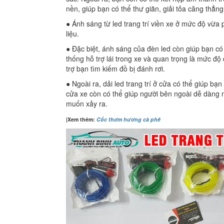
nền, giúp bạn có thể thư giãn, giải tỏa căng thẳng
● Ánh sáng từ led trang trí viền xe ở mức độ vừa 
liệu.
● Đặc biệt, ánh sáng của đèn led còn giúp bạn có
thống hỗ trợ lái trong xe và quan trọng là mức độ 
trợ bạn tìm kiếm đồ bị đánh rơi.
● Ngoài ra, dải led trang trí ở cửa có thể giúp b
cửa xe còn có thể giúp người bên ngoài dễ dàng 
muốn xảy ra.
|Xem thêm:
C
ốc thơm hương cà phê