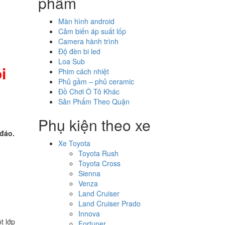
phẩm
Màn hình android
Cảm biến áp suất lốp
Camera hành trình
Độ đèn bi led
Loa Sub
i
Phim cách nhiệt
Phủ gầm – phủ ceramic
Đồ Chơi Ô Tô Khác
Sản Phẩm Theo Quận
Phụ kiện theo xe
 đáo.
Xe Toyota
Toyota Rush
Toyota Cross
Sienna
Venza
Land Cruiser
Land Cruiser Prado
Innova
t lớp
Fortuner