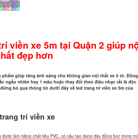
xe
5m
tại
Quận
2
giúp
nội
 trí viền xe 5m tại Quận 2 giúp nộ
thất
đẹp
thất đẹp hơn
hơn
số
lượng
 phẩm giúp tăng ánh sáng cho không gian nội thất xe ô tô. Đồng
ắc ngẫu nhiên hay 1 màu hoặc thay đổi theo điệu nhạc rất là độc
đừng bỏ qua thông tin dưới đây về led trang trí viền xe 5m của
rang trí viền xe
ang được làm bằng chất liệu PVC, có cấu tạo dạng dây đồng bọc trong mộ