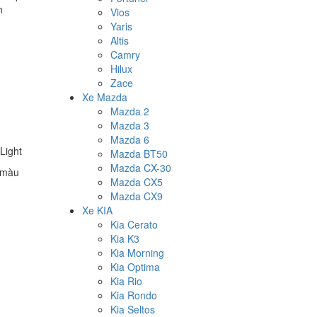
n
Vios
Yaris
Altis
Camry
Hilux
Zace
Xe Mazda
Mazda 2
Mazda 3
Mazda 6
Light
Mazda BT50
Mazda CX-30
1 màu
Mazda CX5
Mazda CX9
Xe KIA
Kia Cerato
Kia K3
Kia Morning
Kia Optima
Kia Rio
Kia Rondo
Kia Seltos