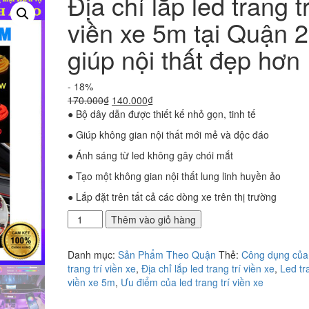
Địa chỉ lắp led trang tr
viền xe 5m tại Quận 2
giúp nội thất đẹp hơn
- 18%
Giá
Giá
170.000
₫
140.000
₫
gốc
hiện
● Bộ dây dẫn được thiết kế nhỏ gọn, tinh tế
là:
tại
● Giúp không gian nội thất mới mẻ và độc đáo
170.000₫.
là:
140.000₫.
● Ánh sáng từ led không gây chói mắt
● Tạo một không gian nội thất lung linh huyền ảo
● Lắp đặt trên tất cả các dòng xe trên thị trường
Địa
Thêm vào giỏ hàng
chỉ
lắp
Danh mục:
Sản Phẩm Theo Quận
Thẻ:
Công dụng của
led
trang trí viền xe
,
Địa chỉ lắp led trang trí viền xe
,
Led tra
trang
viền xe 5m
,
Ưu điểm của led trang trí viền xe
trí
viền