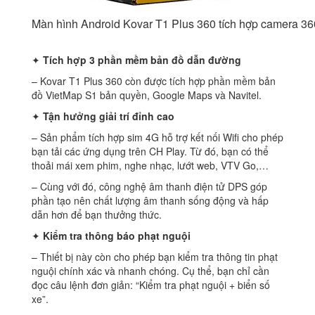
Màn hình Android Kovar T1 Plus 360 tích hợp camera 36
✦
Tích hợp 3 phần mềm bản đồ dẫn đường
– Kovar T1 Plus 360 còn được tích hợp phần mềm bản
đồ VietMap S1 bản quyền, Google Maps và Navitel.
✦
Tận hưởng giải trí đỉnh cao
– Sản phẩm tích hợp sim 4G hỗ trợ kết nối Wifi cho phép
bạn tải các ứng dụng trên CH Play. Từ đó, bạn có thể
thoải mái xem phim, nghe nhạc, lướt web, VTV Go,…
– Cùng với đó, công nghệ âm thanh điện tử DPS góp
phần tạo nên chất lượng âm thanh sống động và hấp
dẫn hơn để bạn thưởng thức.
✦
Kiểm tra thông báo phạt nguội
– Thiết bị này còn cho phép bạn kiểm tra thông tin phạt
nguội chính xác và nhanh chóng. Cụ thể, bạn chỉ cần
đọc câu lệnh đơn giản: “Kiểm tra phạt nguội + biển số
xe”.