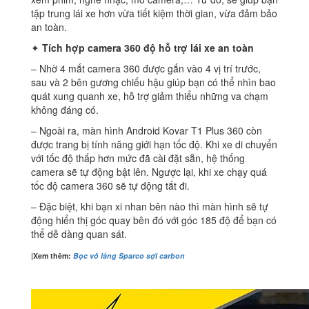
tập trung lái xe hơn vừa tiết kiệm thời gian, vừa đảm bảo
an toàn.
✦
Tích hợp camera 360 độ hỗ trợ lái xe an toàn
– Nhờ 4 mắt camera 360 được gắn vào 4 vị trí trước,
sau và 2 bên gương chiếu hậu giúp bạn có thể nhìn bao
quát xung quanh xe, hỗ trợ giảm thiểu những va chạm
không đáng có.
– Ngoài ra, màn hình Android Kovar T1 Plus 360 còn
được trang bị tính năng giới hạn tốc độ. Khi xe di chuyển
với tốc độ thấp hơn mức đã cài đặt sẵn, hệ thống
camera sẽ tự động bật lên. Ngược lại, khi xe chạy quá
tốc độ camera 360 sẽ tự động tắt đi.
– Đặc biệt, khi bạn xi nhan bên nào thì màn hình sẽ tự
động hiển thị góc quay bên đó với góc 185 độ để bạn có
thể dễ dàng quan sát.
|Xem thêm:
Bọc vô lăng Sparco sợi carbon