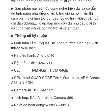
với phần mềm ghép ảnh 3D giúp lái xe an toàn hơn.
▶ Sản phẩm này sở hữu công nghệ hiện đại và có đầy
đủ tính năng như điều khiển bằng giọng nói, hiển thị
cảm biến, giới hạn tốc độ, báo tốc độ trên video, bản đồ
chỉ dẫn đường,… giúp đáp ứng đầy đủ nhu cầu giải trí
vô cùng tiện ích và còn hỗ trợ lái xe an toàn.
▶
Thông số kỹ thuật:
● Màn hình cảm ứng IPS siêu nét, cường lực 2.5D, kích
thước 9-10 inch
● Hệ điều hành: Android 10
● Độ phân giải: 1024×600
● Cấu hình: RAM 4GB + ROM 64GB
● CPU: Intel QUAD-CORE T507, Otca-core, ARM Cortex
A53, 4*1.6GHz
● Camera AHD: 4 mắt cam
● Tích hợp: Đầu Android + Camera 360
● Nhiệt độ hoạt động: – 20℃ ~ 80℃