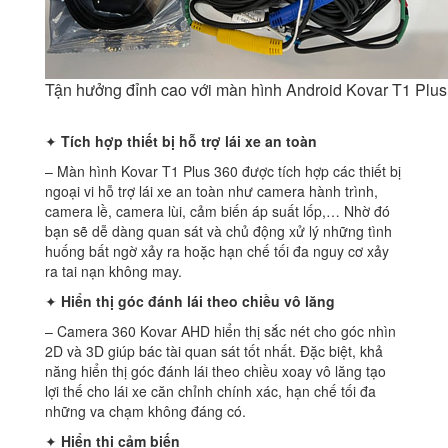
Tận hưởng đỉnh cao với màn hình Android Kovar T1 Plus
✦
Tích hợp thiết bị hỗ trợ lái xe an toàn
– Màn hình Kovar T1 Plus 360 được tích hợp các thiết bị
ngoại vi hỗ trợ lái xe an toàn như camera hành trình,
camera lề, camera lùi, cảm biến áp suất lốp,… Nhờ đó
bạn sẽ dễ dàng quan sát và chủ động xử lý những tình
huống bất ngờ xảy ra hoặc hạn chế tối đa nguy cơ xảy
ra tai nạn không may.
✦
Hiển thị góc đánh lái theo chiều vô lăng
– Camera 360 Kovar AHD hiển thị sắc nét cho góc nhìn
2D và 3D giúp bác tài quan sát tốt nhất. Đặc biệt, khả
năng hiển thị góc đánh lái theo chiều xoay vô lăng tạo
lợi thế cho lái xe căn chỉnh chính xác, hạn chế tối đa
những va chạm không đáng có.
✦
Hiển thị cảm biến