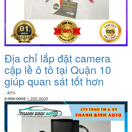
Địa chỉ lắp đặt camera
cập lề ô tô tại Quận 10
giúp quan sát tốt hơn
- 40%
Giá
Giá
2.000.000
₫
1.200.000
₫
gốc
hiện
là:
tại
2.000.000₫.
là:
1.200.000₫.