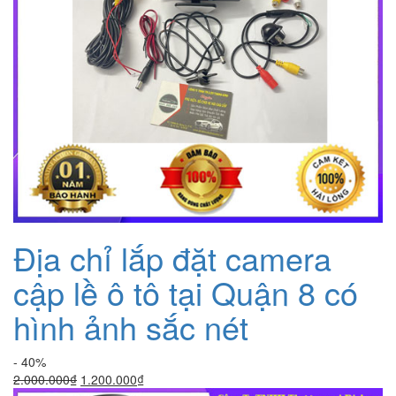
Địa chỉ lắp đặt camera
cập lề ô tô tại Quận 8 có
hình ảnh sắc nét
- 40%
Giá
Giá
2.000.000
₫
1.200.000
₫