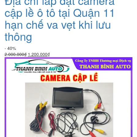
Địa chỉ lắp đặt camera
cập lề ô tô tại Quận 11
hạn chế va vẹt khi lưu
thông
- 40%
Giá
Giá
2.000.000
₫
1.200.000
₫
gốc
hiện
là:
tại
2.000.000₫.
là:
1.200.000₫.