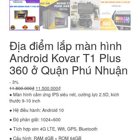
Địa điểm lắp màn hình
Android Kovar T1 Plus
360 ở Quận Phú Nhuận
- 3%
Giá
Giá
11.800.000
₫
11.500.000
₫
gốc
hiện
● Màn hình cảm ứng IPS siêu nét, cường lực 2.5D, kích
là:
tại
thước 9-10 inch
11.800.000₫.
là:
● Hệ điều hành: Android 10
11.500.000₫.
● Độ phân giải: 1024×600
● Tích hợp sim 4G LTE, Wifi, GPS, Bluetooth
● Cấu hình: RAM 4GB + ROM 64GB