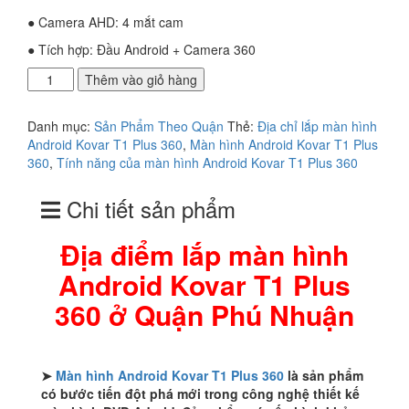
● Camera AHD: 4 mắt cam
● Tích hợp: Đầu Android + Camera 360
Địa
Thêm vào giỏ hàng
điểm
lắp
Danh mục:
Sản Phẩm Theo Quận
Thẻ:
Địa chỉ lắp màn hình
màn
Android Kovar T1 Plus 360
,
Màn hình Android Kovar T1 Plus
hình
360
,
Tính năng của màn hình Android Kovar T1 Plus 360
Android
Kovar
Chi tiết sản phẩm
T1
Plus
360
Địa điểm lắp màn hình
ở
Android Kovar T1 Plus
Quận
Phú
360 ở Quận Phú Nhuận
Nhuận
số
lượng
➤
Màn hình Android Kovar T1 Plus 360
là sản phẩm
có bước tiến đột phá mới trong công nghệ thiết kế