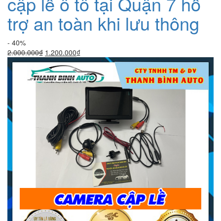
cập lề ô tô tại Quận 7 hỗ
trợ an toàn khi lưu thông
- 40%
Giá
Giá
2.000.000
₫
1.200.000
₫
gốc
hiện
là:
tại
2.000.000₫.
là:
1.200.000₫.