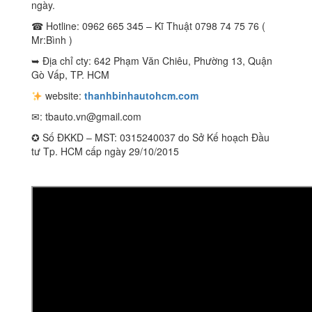
ngày.
☎ Hotline: 0962 665 345 – Kĩ Thuật 0798 74 75 76 (
Mr:Bình )
➥ Địa chỉ cty: 642 Phạm Văn Chiêu, Phường 13, Quận
Gò Vấp, TP. HCM
website:
thanhbinhautohcm.com
✉:
tbauto.vn@gmail.com
✪ Số ĐKKD – MST: 0315240037 do Sở Kế hoạch Đầu
tư Tp. HCM cấp ngày 29/10/2015