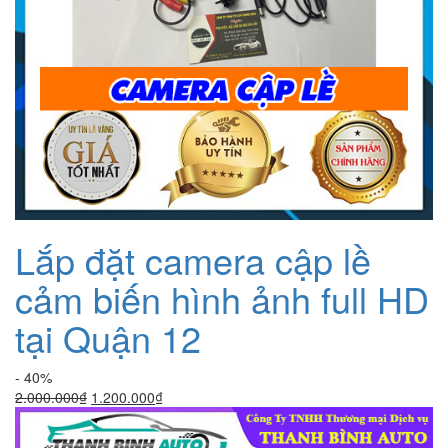
Lắp đặt camera cập lề
cảm biến hình ảnh full HD
tại Quận 12
- 40%
Giá
Giá
2.000.000
₫
1.200.000
₫
gốc
hiện
là:
tại