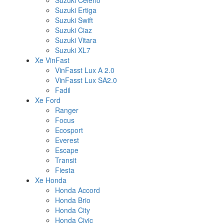
Suzuki Celerio
Suzuki Ertiga
Suzuki Swift
Suzuki Ciaz
Suzuki Vitara
Suzuki XL7
Xe VinFast
VinFasst Lux A 2.0
VinFasst Lux SA2.0
Fadil
Xe Ford
Ranger
Focus
Ecosport
Everest
Escape
Transit
Fiesta
Xe Honda
Honda Accord
Honda Brio
Honda City
Honda Civic