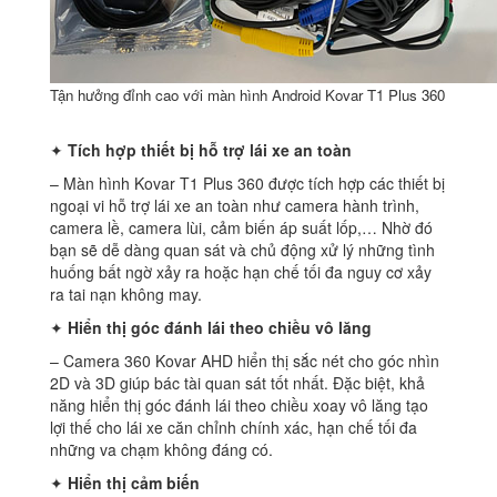
Tận hưởng đỉnh cao với màn hình Android Kovar T1 Plus 360
✦
Tích hợp thiết bị hỗ trợ lái xe an toàn
– Màn hình Kovar T1 Plus 360 được tích hợp các thiết bị
ngoại vi hỗ trợ lái xe an toàn như camera hành trình,
camera lề, camera lùi, cảm biến áp suất lốp,… Nhờ đó
bạn sẽ dễ dàng quan sát và chủ động xử lý những tình
huống bất ngờ xảy ra hoặc hạn chế tối đa nguy cơ xảy
ra tai nạn không may.
✦
Hiển thị góc đánh lái theo chiều vô lăng
– Camera 360 Kovar AHD hiển thị sắc nét cho góc nhìn
2D và 3D giúp bác tài quan sát tốt nhất. Đặc biệt, khả
năng hiển thị góc đánh lái theo chiều xoay vô lăng tạo
lợi thế cho lái xe căn chỉnh chính xác, hạn chế tối đa
những va chạm không đáng có.
✦
Hiển thị cảm biến