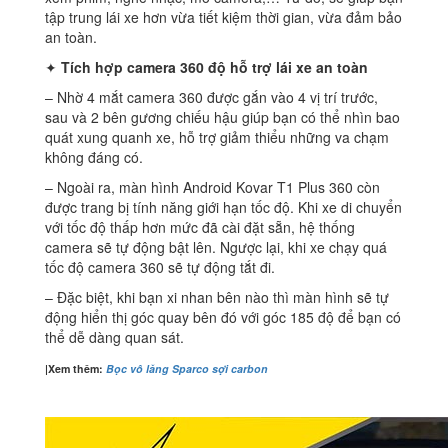
tập trung lái xe hơn vừa tiết kiệm thời gian, vừa đảm bảo
an toàn.
✦
Tích hợp camera 360 độ hỗ trợ lái xe an toàn
– Nhờ 4 mắt camera 360 được gắn vào 4 vị trí trước,
sau và 2 bên gương chiếu hậu giúp bạn có thể nhìn bao
quát xung quanh xe, hỗ trợ giảm thiểu những va chạm
không đáng có.
– Ngoài ra, màn hình Android Kovar T1 Plus 360 còn
được trang bị tính năng giới hạn tốc độ. Khi xe di chuyển
với tốc độ thấp hơn mức đã cài đặt sẵn, hệ thống
camera sẽ tự động bật lên. Ngược lại, khi xe chạy quá
tốc độ camera 360 sẽ tự động tắt đi.
– Đặc biệt, khi bạn xi nhan bên nào thì màn hình sẽ tự
động hiển thị góc quay bên đó với góc 185 độ để bạn có
thể dễ dàng quan sát.
|Xem thêm:
Bọc vô lăng Sparco sợi carbon