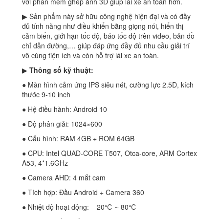
với phần mềm ghép ảnh 3D giúp lái xe an toàn hơn.
▶ Sản phẩm này sở hữu công nghệ hiện đại và có đầy
đủ tính năng như điều khiển bằng giọng nói, hiển thị
cảm biến, giới hạn tốc độ, báo tốc độ trên video, bản đồ
chỉ dẫn đường,… giúp đáp ứng đầy đủ nhu cầu giải trí
vô cùng tiện ích và còn hỗ trợ lái xe an toàn.
▶
Thông số kỹ thuật:
● Màn hình cảm ứng IPS siêu nét, cường lực 2.5D, kích
thước 9-10 inch
● Hệ điều hành: Android 10
● Độ phân giải: 1024×600
● Cấu hình: RAM 4GB + ROM 64GB
● CPU: Intel QUAD-CORE T507, Otca-core, ARM Cortex
A53, 4*1.6GHz
● Camera AHD: 4 mắt cam
● Tích hợp: Đầu Android + Camera 360
● Nhiệt độ hoạt động: – 20℃ ~ 80℃