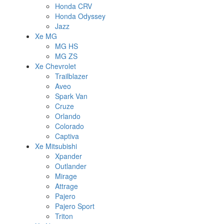
Honda CRV
Honda Odyssey
Jazz
Xe MG
MG HS
MG ZS
Xe Chevrolet
Trailblazer
Aveo
Spark Van
Cruze
Orlando
Colorado
Captiva
Xe Mitsubishi
Xpander
Outlander
Mirage
Attrage
Pajero
Pajero Sport
Triton