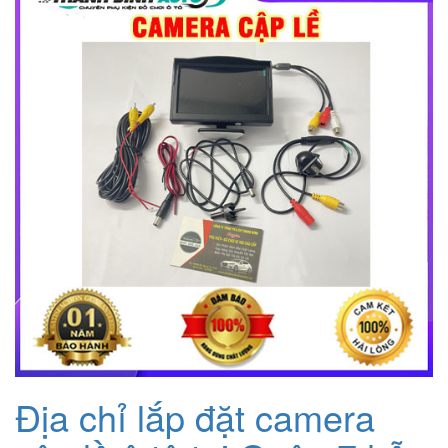
2.000.000₫.
là:
1.200.000₫.
Địa chỉ lắp đặt camera