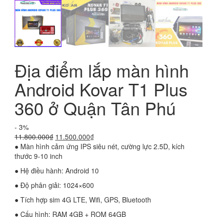
Địa điểm lắp màn hình
Android Kovar T1 Plus
360 ở Quận Tân Phú
- 3%
Giá
Giá
11.800.000
₫
11.500.000
₫
gốc
hiện
● Màn hình cảm ứng IPS siêu nét, cường lực 2.5D, kích
là:
tại
thước 9-10 inch
11.800.000₫.
là:
● Hệ điều hành: Android 10
11.500.000₫.
● Độ phân giải: 1024×600
● Tích hợp sim 4G LTE, Wifi, GPS, Bluetooth
● Cấu hình: RAM 4GB + ROM 64GB