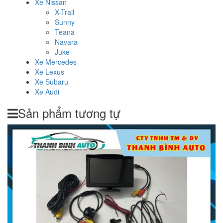
Xe Nissan
X-Trail
Sunny
Teana
Navara
Juke
Xe Mercedes
Xe Lexus
Xe Subaru
Xe Audi
Sản phẩm tương tự