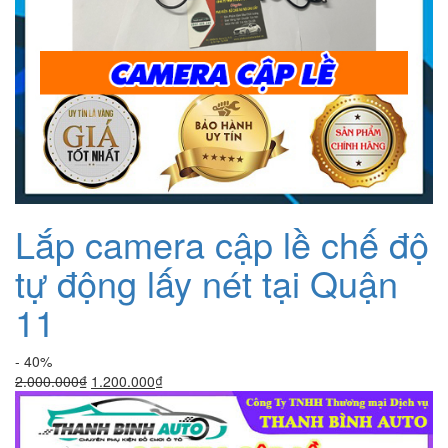
Lắp camera cập lề chế độ
tự động lấy nét tại Quận
11
- 40%
Giá
Giá
2.000.000
₫
1.200.000
₫
gốc
hiện
là:
tại
2.000.000₫.
là: