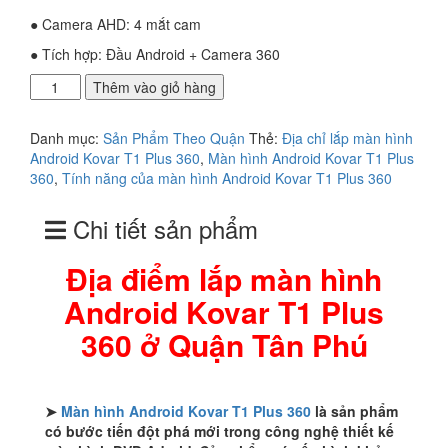
● Camera AHD: 4 mắt cam
● Tích hợp: Đầu Android + Camera 360
Địa
Thêm vào giỏ hàng
điểm
lắp
Danh mục:
Sản Phẩm Theo Quận
Thẻ:
Địa chỉ lắp màn hình
màn
Android Kovar T1 Plus 360
,
Màn hình Android Kovar T1 Plus
hình
360
,
Tính năng của màn hình Android Kovar T1 Plus 360
Android
Kovar
Chi tiết sản phẩm
T1
Plus
360
Địa điểm lắp màn hình
ở
Android Kovar T1 Plus
Quận
Tân
360 ở Quận Tân Phú
Phú
số
lượng
➤
Màn hình Android Kovar T1 Plus 360
là sản phẩm
có bước tiến đột phá mới trong công nghệ thiết kế