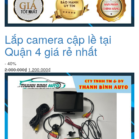
Lắp camera cập lề tại
Quận 4 giá rẻ nhất
- 40%
Giá
Giá
2.000.000
₫
1.200.000
₫
gốc
hiện
là:
tại
2.000.000₫.
là:
1.200.000₫.