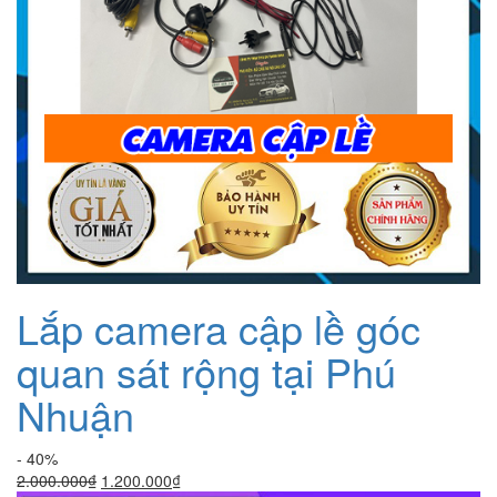
Lắp camera cập lề góc
quan sát rộng tại Phú
Nhuận
- 40%
Giá
Giá
2.000.000
₫
1.200.000
₫