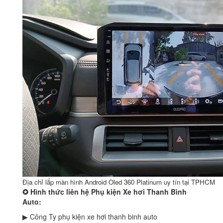
Địa chỉ lắp màn hình Android Oled 360 Platinum uy tín tại TPHCM
✪
Hình thức liên hệ Phụ kiện Xe hơi Thanh Bình
Auto:
▶ Công Ty phụ kiện xe hơi thanh binh auto