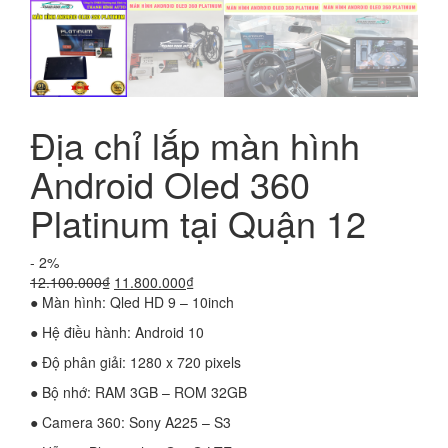
Địa chỉ lắp màn hình
Android Oled 360
Platinum tại Quận 12
- 2%
Giá
Giá
12.100.000
₫
11.800.000
₫
gốc
hiện
● Màn hình: Qled HD 9 – 10inch
là:
tại
● Hệ điều hành: Android 10
12.100.000₫.
là:
11.800.000₫.
● Độ phân giải: 1280 x 720 pixels
● Bộ nhớ: RAM 3GB – ROM 32GB
● Camera 360: Sony A225 – S3