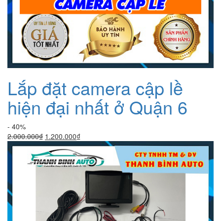
Lắp đặt camera cập lề
hiện đại nhất ở Quận 6
- 40%
Giá
Giá
2.000.000
₫
1.200.000
₫
gốc
hiện
là:
tại
2.000.000₫.
là:
1.200.000₫.