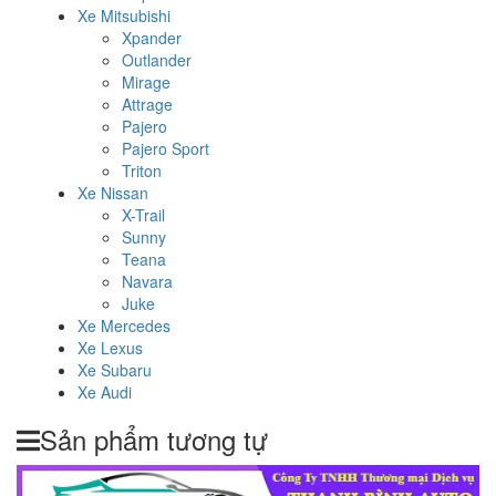
Xe Mitsubishi
Xpander
Outlander
Mirage
Attrage
Pajero
Pajero Sport
Triton
Xe Nissan
X-Trail
Sunny
Teana
Navara
Juke
Xe Mercedes
Xe Lexus
Xe Subaru
Xe Audi
Sản phẩm tương tự