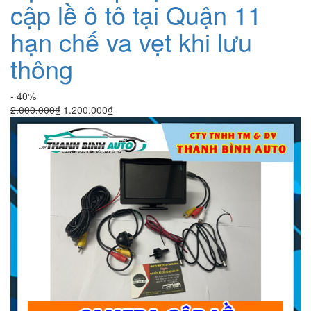
cập lề ô tô tại Quận 11
hạn chế va vẹt khi lưu
thông
- 40%
Giá
Giá
2.000.000
₫
1.200.000
₫
gốc
hiện
là:
tại
2.000.000₫.
là:
1.200.000₫.