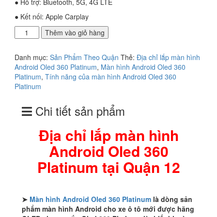
● Hỗ trợ: Bluetooth, 5G, 4G LTE
● Kết nối: Apple Carplay
Địa
Thêm vào giỏ hàng
chỉ
lắp
Danh mục:
Sản Phẩm Theo Quận
Thẻ:
Địa chỉ lắp màn hình
màn
Android Oled 360 Platinum
,
Màn hình Android Oled 360
hình
Platinum
,
Tính năng của màn hình Android Oled 360
Android
Platinum
Oled
360
Chi tiết sản phẩm
Platinum
tại
Quận
Địa chỉ lắp màn hình
12
Android Oled 360
số
lượng
Platinum tại Quận 12
➤
Màn hình Android Oled 360 Platinum
là dòng sản
phẩm màn hình Android cho xe ô tô mới được hãng