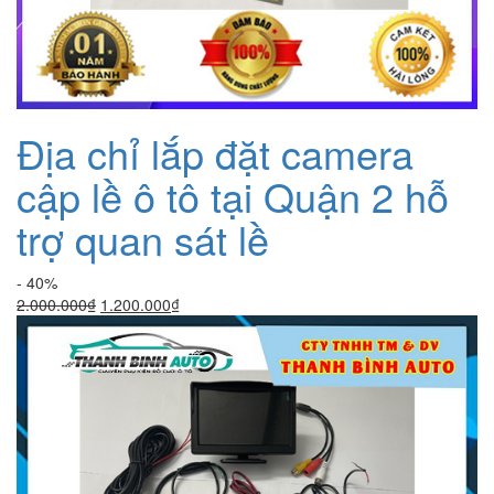
Địa chỉ lắp đặt camera
cập lề ô tô tại Quận 2 hỗ
trợ quan sát lề
- 40%
Giá
Giá
2.000.000
₫
1.200.000
₫
gốc
hiện
là:
tại
2.000.000₫.
là:
1.200.000₫.