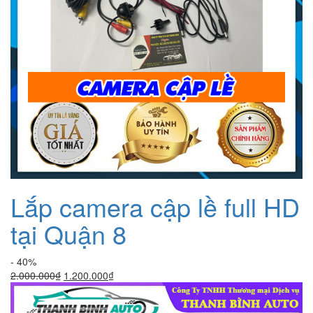
Lắp camera cập lề full HD
tại Quận 8
- 40%
Giá
Giá
2.000.000
₫
1.200.000
₫
gốc
hiện
là:
tại