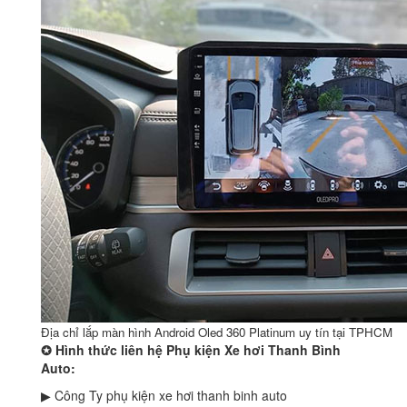
Địa chỉ lắp màn hình Android Oled 360 Platinum uy tín tại TPHCM
✪
Hình thức liên hệ Phụ kiện Xe hơi Thanh Bình
Auto:
▶ Công Ty phụ kiện xe hơi thanh binh auto