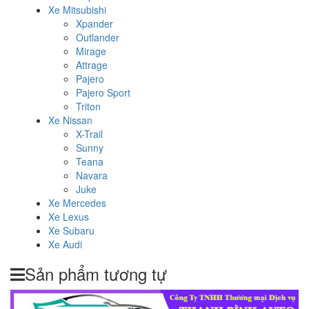
Xe Mitsubishi
Xpander
Outlander
Mirage
Attrage
Pajero
Pajero Sport
Triton
Xe Nissan
X-Trail
Sunny
Teana
Navara
Juke
Xe Mercedes
Xe Lexus
Xe Subaru
Xe Audi
Sản phẩm tương tự