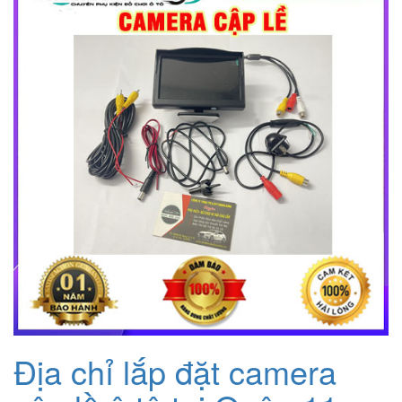
2.000.000₫.
là:
1.200.000₫.
Địa chỉ lắp đặt camera