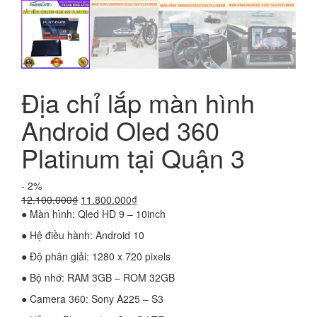
Địa chỉ lắp màn hình
Android Oled 360
Platinum tại Quận 3
- 2%
Giá
Giá
12.100.000
₫
11.800.000
₫
gốc
hiện
● Màn hình: Qled HD 9 – 10inch
là:
tại
● Hệ điều hành: Android 10
12.100.000₫.
là:
11.800.000₫.
● Độ phân giải: 1280 x 720 pixels
● Bộ nhớ: RAM 3GB – ROM 32GB
● Camera 360: Sony A225 – S3