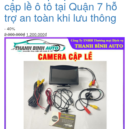
cập lề ô tô tại Quận 7 hỗ
trợ an toàn khi lưu thông
- 40%
Giá
Giá
2.000.000
₫
1.200.000
₫
gốc
hiện
là:
tại
2.000.000₫.
là:
1.200.000₫.