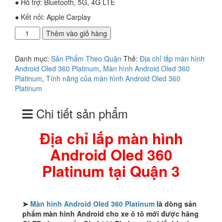
● Hỗ trợ: Bluetooth, 5G, 4G LTE
● Kết nối: Apple Carplay
Địa
Thêm vào giỏ hàng
chỉ
lắp
Danh mục:
Sản Phẩm Theo Quận
Thẻ:
Địa chỉ lắp màn hình
màn
Android Oled 360 Platinum
,
Màn hình Android Oled 360
hình
Platinum
,
Tính năng của màn hình Android Oled 360
Android
Platinum
Oled
360
Chi tiết sản phẩm
Platinum
tại
Quận
Địa chỉ lắp màn hình
3
Android Oled 360
số
lượng
Platinum tại Quận 3
➤
Màn hình Android Oled 360 Platinum
là dòng sản
phẩm màn hình Android cho xe ô tô mới được hãng