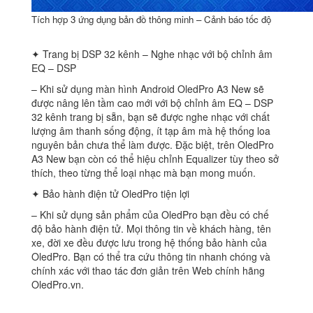
Tích hợp 3 ứng dụng bản đồ thông minh – Cảnh báo tốc độ
✦ Trang bị DSP 32 kênh – Nghe nhạc với bộ chỉnh âm
EQ – DSP
– Khi sử dụng màn hình Android OledPro A3 New sẽ
được nâng lên tầm cao mới với bộ chỉnh âm EQ – DSP
32 kênh trang bị sẵn, bạn sẽ được nghe nhạc với chất
lượng âm thanh sống động, ít tạp âm mà hệ thống loa
nguyên bản chưa thể làm được. Đặc biệt, trên OledPro
A3 New bạn còn có thể hiệu chỉnh Equalizer tùy theo sở
thích, theo từng thể loại nhạc mà bạn mong muốn.
✦ Bảo hành điện tử OledPro tiện lợi
– Khi sử dụng sản phẩm của OledPro bạn đều có chế
độ bảo hành điện tử. Mọi thông tin về khách hàng, tên
xe, đời xe đều được lưu trong hệ thống bảo hành của
OledPro. Bạn có thể tra cứu thông tin nhanh chóng và
chính xác với thao tác đơn giản trên Web chính hãng
OledPro.vn.