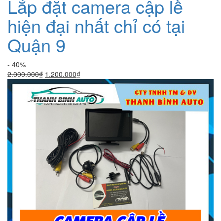
Lắp đặt camera cập lề
hiện đại nhất chỉ có tại
Quận 9
- 40%
Giá
Giá
2.000.000
₫
1.200.000
₫
gốc
hiện
là:
tại
2.000.000₫.
là:
1.200.000₫.