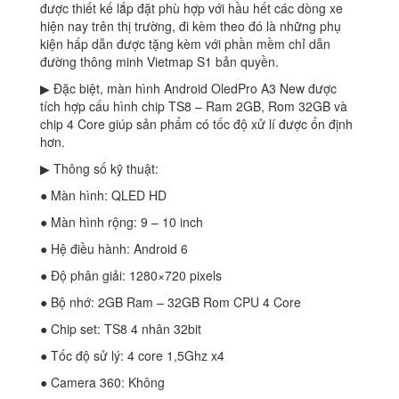
được thiết kế lắp đặt phù hợp với hầu hết các dòng xe
hiện nay trên thị trường, đi kèm theo đó là những phụ
kiện hấp dẫn được tặng kèm với phần mềm chỉ dẫn
đường thông minh Vietmap S1 bản quyền.
▶ Đặc biệt, màn hình Android OledPro A3 New được
tích hợp cấu hình chip TS8 – Ram 2GB, Rom 32GB và
chip 4 Core giúp sản phẩm có tốc độ xử lí được ổn định
hơn.
▶ Thông số kỹ thuật:
● Màn hình: QLED HD
● Màn hình rộng: 9 – 10 inch
● Hệ điều hành: Android 6
● Độ phân giải: 1280×720 pixels
● Bộ nhớ: 2GB Ram – 32GB Rom CPU 4 Core
● Chip set: TS8 4 nhân 32bit
● Tốc độ sử lý: 4 core 1,5Ghz x4
● Camera 360: Không