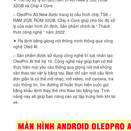
32GB và Chip 4 Core
– OledPro A3 New được trang bị cấu hình chip TS8 –
RAM 2GB, ROM 32GB, Chip 4 Core giúp cho tốc độ xử
lý của màn hình ổn định. Sản phẩm chính là “ Thách
thức công nghệ “ năm 2022.
✦ Ra lệnh bằng giọng nói thông minh thông qua công
nghệ Oled AI
– Sản phẩm được sử dụng công nghệ trí tuệ nhân tạo
OledPro AI thế hệ 10. Công nghệ này giúp bạn có thể
thực hiện mọi yêu cầu thông qua giọng nói mà không
cần thao tác vật lý bằng tay. Bạn chỉ cần một câu lệnh
đơn giản là có thể mở nhạc, mở video, mở camera, tra
cứu thông tin, tìm đường đi hoặc thực hiện cuộc gọi
bằng khẩu lệnh thay thế cho thao tác bằng tay. Tính
năng này sẽ giúp bạn nâng cao sự tập trung hơn khi lái
xe.