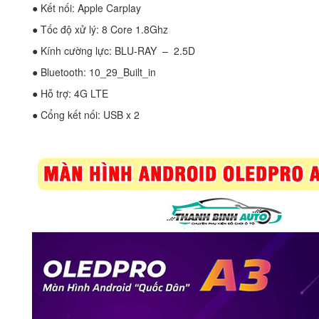
● Kết nối: Apple Carplay
● Tốc độ xử lý: 8 Core 1.8Ghz
● Kính cường lực: BLU-RAY – 2.5D
● Bluetooth: 10_29_Built_in
● Hỗ trợ: 4G LTE
● Cổng kết nối: USB x 2