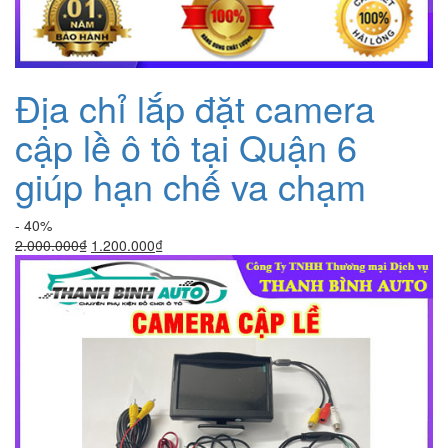
Địa chỉ lắp đặt camera
cập lề ô tô tại Quận 6
giúp hạn chế va chạm
- 40%
Giá
Giá
2.000.000
₫
1.200.000
₫
gốc
hiện
là:
tại
2.000.000₫.
là:
1.200.000₫.