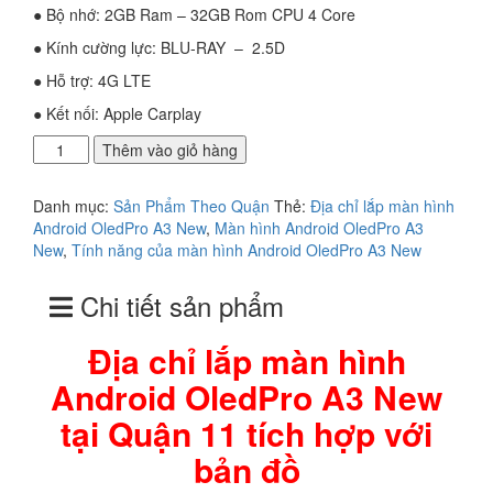
● Bộ nhớ: 2GB Ram – 32GB Rom CPU 4 Core
● Kính cường lực: BLU-RAY – 2.5D
● Hỗ trợ: 4G LTE
● Kết nối: Apple Carplay
Địa
Thêm vào giỏ hàng
chỉ
lắp
Danh mục:
Sản Phẩm Theo Quận
Thẻ:
Địa chỉ lắp màn hình
màn
Android OledPro A3 New
,
Màn hình Android OledPro A3
hình
New
,
Tính năng của màn hình Android OledPro A3 New
Android
OledPro
Chi tiết sản phẩm
A3
New
tại
Địa chỉ lắp màn hình
Quận
Android OledPro A3 New
11
tích
tại Quận 11 tích hợp với
hợp
với
bản đồ
bản