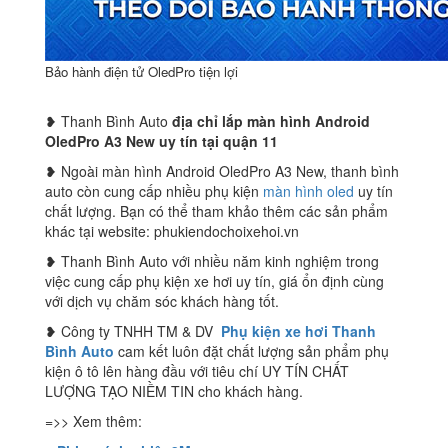
Bảo hành điện tử OledPro tiện lợi
❥ Thanh Bình Auto
địa chỉ lắp màn hình Android
OledPro A3 New uy tín tại quận 11
❥ Ngoài màn hình Android OledPro A3 New, thanh bình
auto còn cung cấp nhiều phụ kiện
màn hình oled
uy tín
chất lượng. Bạn có thể tham khảo thêm các sản phẩm
khác tại website: phukiendochoixehoi.vn
❥ Thanh Bình Auto với nhiều năm kinh nghiệm trong
việc cung cấp phụ kiện xe hơi uy tín, giá ổn định cùng
với dịch vụ chăm sóc khách hàng tốt.
❥ Công ty TNHH TM & DV
Phụ kiện xe hơi Thanh
Bình Auto
cam kết luôn đặt chất lượng sản phẩm phụ
kiện ô tô lên hàng đầu với tiêu chí UY TÍN CHẤT
LƯỢNG TẠO NIỀM TIN cho khách hàng.
=>> Xem thêm: