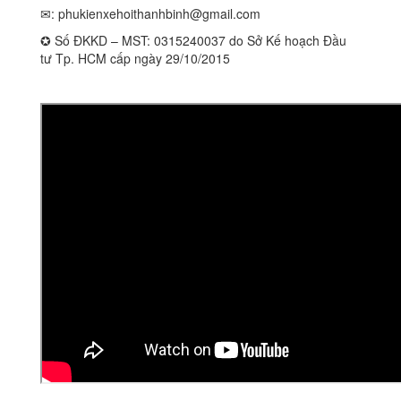
✉:
phukienxehoithanhbinh@gmail.com
✪ Số ĐKKD – MST: 0315240037 do Sở Kế hoạch Đầu
tư Tp. HCM cấp ngày 29/10/2015