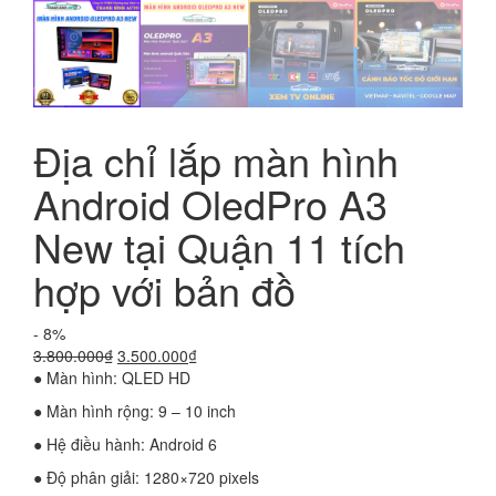
Địa chỉ lắp màn hình
Android OledPro A3
New tại Quận 11 tích
hợp với bản đồ
- 8%
Giá
Giá
3.800.000
₫
3.500.000
₫
gốc
hiện
● Màn hình: QLED HD
là:
tại
● Màn hình rộng: 9 – 10 inch
3.800.000₫.
là:
3.500.000₫.
● Hệ điều hành: Android 6
● Độ phân giải: 1280×720 pixels