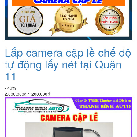
Lắp camera cập lề chế độ
tự động lấy nét tại Quận
11
- 40%
Giá
Giá
2.000.000
₫
1.200.000
₫
gốc
hiện
là:
tại
2.000.000₫.
là:
1.200.000₫.