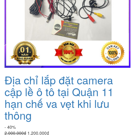
Địa chỉ lắp đặt camera
cập lề ô tô tại Quận 11
hạn chế va vẹt khi lưu
thông
- 40%
Giá
Giá
2.000.000
₫
1.200.000
₫