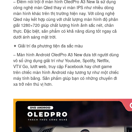
– Điểm nổi trội ở màn hình OledPro A3 New là sử dụng
công nghệ màn Qled thay vì màn IPS như nhiều dòng
màn hình khác trên thị trường hiện nay. Với công nghệ
Qled này kết hợp cùng với chất lượng màn hình độ phân
giải 1280×720 giúp chất lượng hình ảnh sắc nét, chân
thực. Đặc biệt, sản phẩm có khả năng dùng tốt ngay cả
dưới ánh sáng mặt trời.
✦ Giải trí đa phương tiện đa sắc màu
– Màn hình Android OledPro A3 New đưa tới người dùng
vô số ứng dụng giải trí như Youtube, Spotify, Netflix,
VTV Go, lướt web, truy cập Facebook hay chơi game
trên chiếc màn hình Android này tương tự như một chiếc
máy tính bảng. Sản phẩm giúp bạn có những chuyến đi
xa trở nên thú vị hơn.