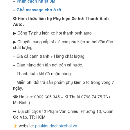
–
Phim cách nhiệt 3M
–
Ghế massage cho ô tô
✪
Hình thức liên hệ Phụ kiện Xe hơi Thanh Bình
Auto:
▶ Công Ty phụ kiện xe hơi thanh binh auto
▶ Chuyên cung cấp sỉ / lẻ các phụ kiện xe hơi độc đáo
chất lượng.
– Giá cả cạnh tranh + Hàng chất lượng.
– Giao hàng đến tận nơi trên cả nước.
– Thanh toán khi đã nhận hàng.
– Miễn phí đổi trả sản phẩm phụ kiện ô tô trong vòng 7
ngày.
☎ Hotline: 0962 665 345 – Kĩ Thuật 0798 74 75 76 (
Mr:Bình )
➥ Địa chỉ cty: 642 Phạm Văn Chiêu, Phường 13, Quận
Gò Vấp, TP. HCM
website:
phukiendochoixehoi.vn