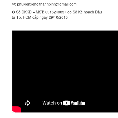
✉:
phukienxehoithanhbinh@gmail.com
✪ Số ĐKKD – MST: 0315240037 do Sở Kế hoạch Đầu
tư Tp. HCM cấp ngày 29/10/2015