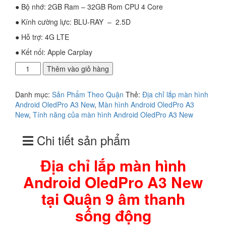
● Bộ nhớ: 2GB Ram – 32GB Rom CPU 4 Core
● Kính cường lực: BLU-RAY – 2.5D
● Hỗ trợ: 4G LTE
● Kết nối: Apple Carplay
Địa
Thêm vào giỏ hàng
chỉ
lắp
Danh mục:
Sản Phẩm Theo Quận
Thẻ:
Địa chỉ lắp màn hình
màn
Android OledPro A3 New
,
Màn hình Android OledPro A3
hình
New
,
Tính năng của màn hình Android OledPro A3 New
Android
OledPro
Chi tiết sản phẩm
A3
New
tại
Địa chỉ lắp màn hình
Quận
Android OledPro A3 New
9
âm
tại Quận 9 âm thanh
thanh
sống
sống động
động