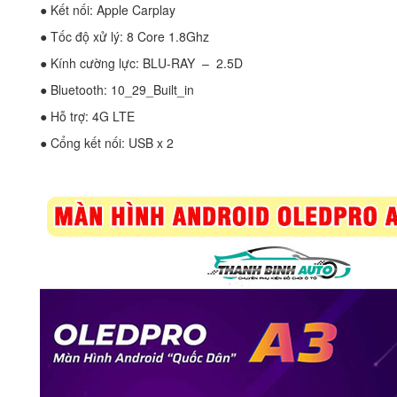
● Kết nối: Apple Carplay
● Tốc độ xử lý: 8 Core 1.8Ghz
● Kính cường lực: BLU-RAY – 2.5D
● Bluetooth: 10_29_Built_in
● Hỗ trợ: 4G LTE
● Cổng kết nối: USB x 2