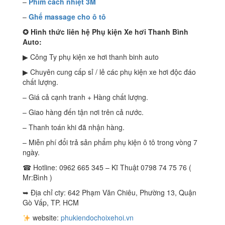
–
Phim cách nhiệt 3M
–
Ghế massage cho ô tô
✪
Hình thức liên hệ Phụ kiện Xe hơi Thanh Bình
Auto:
▶ Công Ty phụ kiện xe hơi thanh binh auto
▶ Chuyên cung cấp sỉ / lẻ các phụ kiện xe hơi độc đáo
chất lượng.
– Giá cả cạnh tranh + Hàng chất lượng.
– Giao hàng đến tận nơi trên cả nước.
– Thanh toán khi đã nhận hàng.
– Miễn phí đổi trả sản phẩm phụ kiện ô tô trong vòng 7
ngày.
☎ Hotline: 0962 665 345 – Kĩ Thuật 0798 74 75 76 (
Mr:Bình )
➥ Địa chỉ cty: 642 Phạm Văn Chiêu, Phường 13, Quận
Gò Vấp, TP. HCM
website:
phukiendochoixehoi.vn