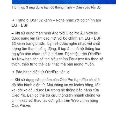
Tích hợp 3 ứng dụng bản đồ thông minh – Cảnh báo tốc độ
✦ Trang bị DSP 32 kênh – Nghe nhạc với bộ chỉnh âm
EQ – DSP
– Khi sử dụng màn hình Android OledPro A3 New sẽ
được nâng lên tầm cao mới với bộ chỉnh âm EQ – DSP
32 kênh trang bị sẵn, bạn sẽ được nghe nhạc với chất
lượng âm thanh sống động, ít tạp âm mà hệ thống loa
nguyên bản chưa thể làm được. Đặc biệt, trên OledPro
A3 New bạn còn có thể hiệu chỉnh Equalizer tùy theo sở
thích, theo từng thể loại nhạc mà bạn mong muốn.
✦ Bảo hành điện tử OledPro tiện lợi
– Khi sử dụng sản phẩm của OledPro bạn đều có chế
độ bảo hành điện tử. Mọi thông tin về khách hàng, tên
xe, đời xe đều được lưu trong hệ thống bảo hành của
OledPro. Bạn có thể tra cứu thông tin nhanh chóng và
chính xác với thao tác đơn giản trên Web chính hãng
OledPro.vn.