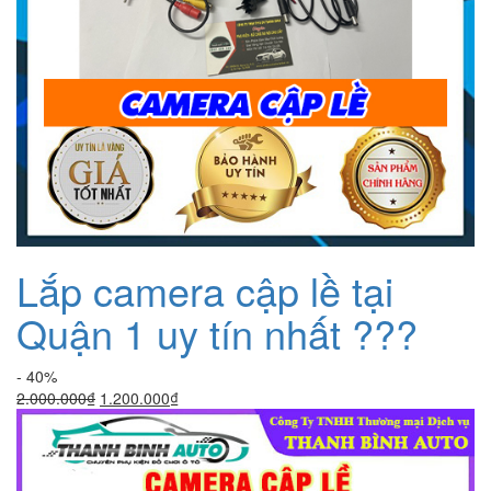
Lắp camera cập lề tại
Quận 1 uy tín nhất ???
- 40%
Giá
Giá
2.000.000
₫
1.200.000
₫
gốc
hiện
là:
tại
2.000.000₫.
là:
1.200.000₫.