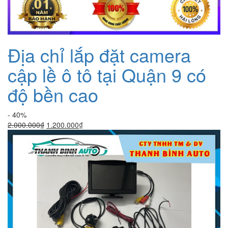
Địa chỉ lắp đặt camera
cập lề ô tô tại Quận 9 có
độ bền cao
- 40%
Giá
Giá
2.000.000
₫
1.200.000
₫
gốc
hiện
là:
tại
2.000.000₫.
là:
1.200.000₫.