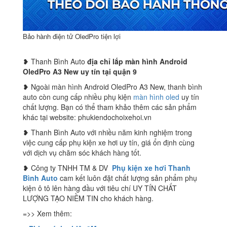
Bảo hành điện tử OledPro tiện lợi
❥ Thanh Bình Auto
địa chỉ lắp màn hình Android
OledPro A3 New uy tín tại quận 9
❥ Ngoài màn hình Android OledPro A3 New, thanh bình
auto còn cung cấp nhiều phụ kiện
màn hình oled
uy tín
chất lượng. Bạn có thể tham khảo thêm các sản phẩm
khác tại website: phukiendochoixehoi.vn
❥ Thanh Bình Auto với nhiều năm kinh nghiệm trong
việc cung cấp phụ kiện xe hơi uy tín, giá ổn định cùng
với dịch vụ chăm sóc khách hàng tốt.
❥ Công ty TNHH TM & DV
Phụ kiện xe hơi Thanh
Bình Auto
cam kết luôn đặt chất lượng sản phẩm phụ
kiện ô tô lên hàng đầu với tiêu chí UY TÍN CHẤT
LƯỢNG TẠO NIỀM TIN cho khách hàng.
=>> Xem thêm: