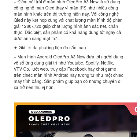
– Điểm nổi trội ở màn hình OledPro A3 New là sử dụng
công nghệ màn Qled thay vì màn IPS như nhiều dòng
màn hình khác trên thị trường hiện nay. Với công nghệ
Qled này kết hợp cùng với chất lượng màn hình độ phân
giải 1280×720 giúp chất lượng hình ảnh sắc nét, chân
thực. Đặc biệt, sản phẩm có khả năng dùng tốt ngay cả
dưới ánh sáng mặt trời.
✦ Giải trí đa phương tiện đa sắc màu
– Màn hình Android OledPro A3 New đưa tới người dùng
vô số ứng dụng giải trí như Youtube, Spotify, Netflix,
VTV Go, lướt web, truy cập Facebook hay chơi game
trên chiếc màn hình Android này tương tự như một chiếc
máy tính bảng. Sản phẩm giúp bạn có những chuyến đi
xa trở nên thú vị hơn.