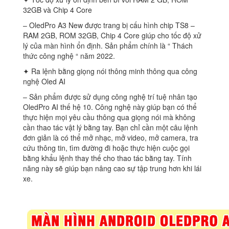
32GB và Chip 4 Core
– OledPro A3 New được trang bị cấu hình chip TS8 –
RAM 2GB, ROM 32GB, Chip 4 Core giúp cho tốc độ xử
lý của màn hình ổn định. Sản phẩm chính là “ Thách
thức công nghệ “ năm 2022.
✦ Ra lệnh bằng giọng nói thông minh thông qua công
nghệ Oled AI
– Sản phẩm được sử dụng công nghệ trí tuệ nhân tạo
OledPro AI thế hệ 10. Công nghệ này giúp bạn có thể
thực hiện mọi yêu cầu thông qua giọng nói mà không
cần thao tác vật lý bằng tay. Bạn chỉ cần một câu lệnh
đơn giản là có thể mở nhạc, mở video, mở camera, tra
cứu thông tin, tìm đường đi hoặc thực hiện cuộc gọi
bằng khẩu lệnh thay thế cho thao tác bằng tay. Tính
năng này sẽ giúp bạn nâng cao sự tập trung hơn khi lái
xe.