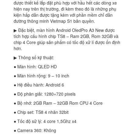
được thiết kế lắp đặt phù hợp với hầu hết các dòng xe
hiện nay trên thị trường, đi kèm theo đó là những phụ
kiện hấp dẫn được tặng kèm với phần mềm chỉ dẫn
đường thông minh Vietmap S1 bản quyền.
▶ Đặc biệt, màn hình Android OledPro A3 New được
tích hợp cấu hình chip TS8 – Ram 2GB, Rom 32GB và
chip 4 Core giúp sản phẩm có tốc độ xử lí được ổn định
hơn.
▶ Thông số kỹ thuật:
● Màn hình: QLED HD
● Màn hình rộng: 9 – 10 inch
● Hệ điều hành: Android 6
● Độ phân giải: 1280×720 pixels
● Bộ nhớ: 2GB Ram – 32GB Rom CPU 4 Core
● Chip set: TS8 4 nhân 32bit
● Tốc độ sử lý: 4 core 1,5Ghz x4
● Camera 360: Không