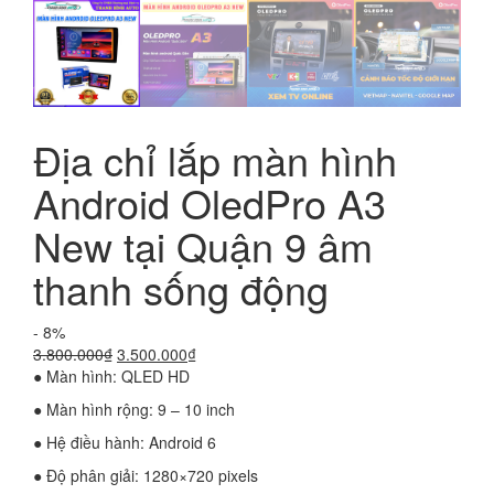
Địa chỉ lắp màn hình
Android OledPro A3
New tại Quận 9 âm
thanh sống động
- 8%
Giá
Giá
3.800.000
₫
3.500.000
₫
gốc
hiện
● Màn hình: QLED HD
là:
tại
● Màn hình rộng: 9 – 10 inch
3.800.000₫.
là:
3.500.000₫.
● Hệ điều hành: Android 6
● Độ phân giải: 1280×720 pixels