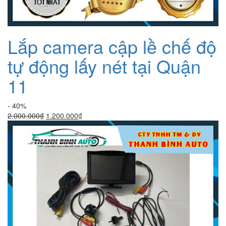
Lắp camera cập lề chế độ
tự động lấy nét tại Quận
11
- 40%
Giá
Giá
2.000.000
₫
1.200.000
₫
gốc
hiện
là:
tại
2.000.000₫.
là:
1.200.000₫.