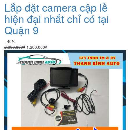
Lắp đặt camera cập lề
hiện đại nhất chỉ có tại
Quận 9
- 40%
Giá
Giá
2.000.000
₫
1.200.000
₫
gốc
hiện
là:
tại
2.000.000₫.
là:
1.200.000₫.