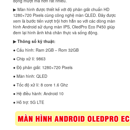
động mượt mà hơn rất nhiều.
▶ Màn hình được thiết kế với độ phân giải chuẩn HD
1280×720 Pixels cùng công nghệ màn QLED. Đây được
xem là bước tiến vượt trội hơn hẳn so với các dòng màn
hình Android sử dụng màn IPS, OledPro Eco P450 giúp
đem lại hình ảnh khá chân thực và sống động.
▶ Thông số kỹ thuật:
● Cấu hình: Ram 2GB – Rom 32GB
● Chip xử lí: 9863
● Độ phân giải: 1280×720 Pixels
● Màn hình: QLED
● Tốc độ xử lí: 8 core 1.6 Ghz
● Hệ điều hành: Android 10
● Hỗ trợ: 5G LTE