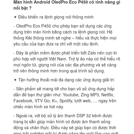
Màn hình Android OledPro Eco P450 có tính năng gì
nổi bật ?
✦ Điều khiển ra lệnh giọng nói thông minh
‐ OledPro Eco P450 cho phép bạn sử dụng các ứng
dụng trên màn hình bằng cách ra lệnh giọng nói. Hệ
thống Kiki thông minh sẽ nghe – hiểu và thực hiện mọi
yêu cầu của bạn đưa ra chỉ với một câu lệnh.
‐ Đây là phần mềm được phát triển bởi Zalo nên cực kì
phù hợp với người Việt Nam. Trợ lý ảo này có thể hiểu rõ
mọi ngôn từ, giọng nói của các địa phương và sẽ càng
trở nên thông minh hơn trong quá trình sử dụng.
✦ Tận hưởng thoải mái đa dạng các ứng dụng giải trí
‐ Sản phẩm sẽ mang tới cho bạn vô số ứng dụng hấp
dẫn để bạn thư giãn như: Youtube, Zing MP3, Netflix,
Facebook, VTV Go, K+, Spotify, lướt web, … ngay trên
chiếc màn hình xe hơi này.
‐ Ngoài ra, với bộ xử lý âm thanh DSP 32 kênh được
trang bị sẵn giúp màn hình có được âm thanh sống
động và chân thực. Điều này sẽ giúp bạn có được thời
gian trải nghiệm giải trí được nâng lên một tầm cao mới.