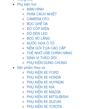
Phụ kiện hot
MÀN HÌNH
PHIM CÁCH NHIỆT
CAMERA OTO
BỌC GHẾ DA
ĐỘ CỐP ĐIỆN
ĐỘ ĐÈN LED
BỌC VÔ LĂNG
NƯỚC HOA Ô TÔ
NỆM GỐI TỰA CAO CẤP
THẺ NHỚ USB CHÍNH HÃNG
ĐỊNH VỊ THEO DÕI
PHỤ KIỆN DÙNG CHUNG
Sản phẩm theo xe
PHỤ KIỆN XE FORD
PHỤ KIỆN XE HONDA
PHỤ KIỆN XE HUYNDAI
PHỤ KIỆN XE KIA
PHỤ KIỆN XE MAZDA
PHỤ KIỆN XE MITSUBISHI
PHỤ KIỆN XE SUZUKI
PHỤ KIỆN XE TOYOTA