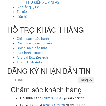
PHỤ KIỆN XE VINFAST
Bình ắc quy GS
Tin tức
Liên hệ
HỖ TRỢ KHÁCH HÀNG
Chính sách bảo hành
Chính sách vận chuyển
Chính sách bảo mật
màn hình zestech
Android Box Zestech
Thanh Bình Auto
ĐĂNG KÝ NHẬN BẢN TIN
Chăm sóc khách hàng
Gọi mua hàng
0962 665 345
(8:00 - 18:00)
Hỗ trợ kỹ thuật
0798 74 75 76
(8:00 - 18:00)