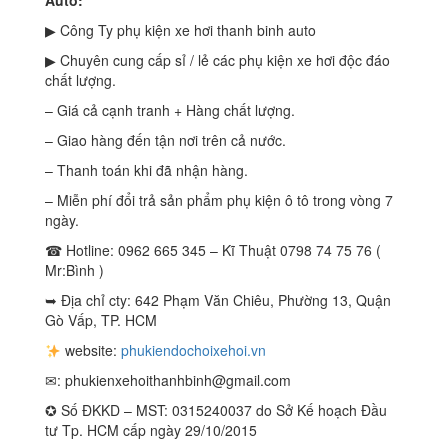
Auto:
▶ Công Ty phụ kiện xe hơi thanh binh auto
▶ Chuyên cung cấp sỉ / lẻ các phụ kiện xe hơi độc đáo
chất lượng.
– Giá cả cạnh tranh + Hàng chất lượng.
– Giao hàng đến tận nơi trên cả nước.
– Thanh toán khi đã nhận hàng.
– Miễn phí đổi trả sản phẩm phụ kiện ô tô trong vòng 7
ngày.
☎ Hotline: 0962 665 345 – Kĩ Thuật 0798 74 75 76 (
Mr:Bình )
➥ Địa chỉ cty: 642 Phạm Văn Chiêu, Phường 13, Quận
Gò Vấp, TP. HCM
website:
phukiendochoixehoi.vn
✉:
phukienxehoithanhbinh@gmail.com
✪ Số ĐKKD – MST: 0315240037 do Sở Kế hoạch Đầu
tư Tp. HCM cấp ngày 29/10/2015