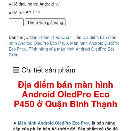
● Hệ điều hành: Android 10
● Hỗ trợ: 5G LTE
Địa
Thêm vào giỏ hàng
điểm
bán
Danh mục:
Sản Phẩm Theo Quận
Thẻ:
Địa điểm bán màn
màn
hình Android OledPro Eco P450
,
Màn hình Android OledPro
hình
Eco P450
,
Tính năng của màn hình Android OledPro Eco
Android
P450
OledPro
Eco
Chi tiết sản phẩm
P450
ở
Quận
Địa điểm bán màn hình
Bình
Android OledPro Eco
Thạnh
số
P450 ở Quận Bình Thạnh
lượng
➤
Màn hình Android OledPro Eco P450
là bản nâng
cấp của phiên bản A5 trước đó. Sản phẩm có tốc độ