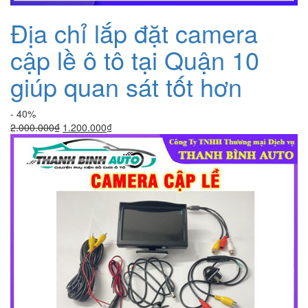
Địa chỉ lắp đặt camera
cập lề ô tô tại Quận 10
giúp quan sát tốt hơn
- 40%
Giá
Giá
2.000.000
₫
1.200.000
₫
gốc
hiện
là:
tại
2.000.000₫.
là:
1.200.000₫.