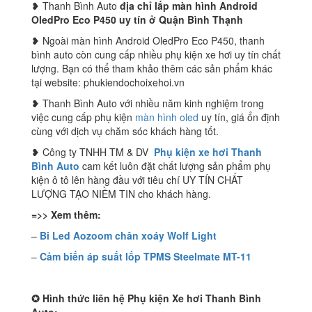
❥ Thanh Bình Auto
địa chỉ lắp màn hình Android
OledPro Eco P450
uy tín ở Quận Bình Thạnh
❥ Ngoài màn hình Android OledPro Eco P450, thanh
bình auto còn cung cấp nhiều phụ kiện xe hơi uy tín chất
lượng. Bạn có thể tham khảo thêm các sản phẩm khác
tại website: phukiendochoixehoi.vn
❥ Thanh Bình Auto với nhiều năm kinh nghiệm trong
việc cung cấp phụ kiện
màn hình oled
uy tín, giá ổn định
cùng với dịch vụ chăm sóc khách hàng tốt.
❥ Công ty TNHH TM & DV
Phụ kiện xe hơi Thanh
Bình Auto
cam kết luôn đặt chất lượng sản phẩm phụ
kiện ô tô lên hàng đầu với tiêu chí UY TÍN CHẤT
LƯỢNG TẠO NIỀM TIN cho khách hàng.
=>> Xem thêm:
–
Bi Led Aozoom chân xoáy Wolf Light
–
Cảm biến áp suất lốp TPMS Steelmate MT-11
✪
Hình thức liên hệ Phụ kiện Xe hơi Thanh Bình