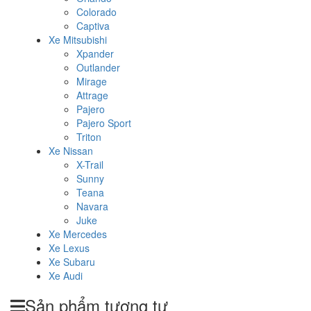
Colorado
Captiva
Xe Mitsubishi
Xpander
Outlander
Mirage
Attrage
Pajero
Pajero Sport
Triton
Xe Nissan
X-Trail
Sunny
Teana
Navara
Juke
Xe Mercedes
Xe Lexus
Xe Subaru
Xe Audi
Sản phẩm tương tự