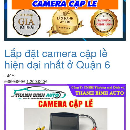
Lắp đặt camera cập lề
hiện đại nhất ở Quận 6
- 40%
Giá
Giá
2.000.000
₫
1.200.000
₫
gốc
hiện
là:
tại
2.000.000₫.
là:
1.200.000₫.