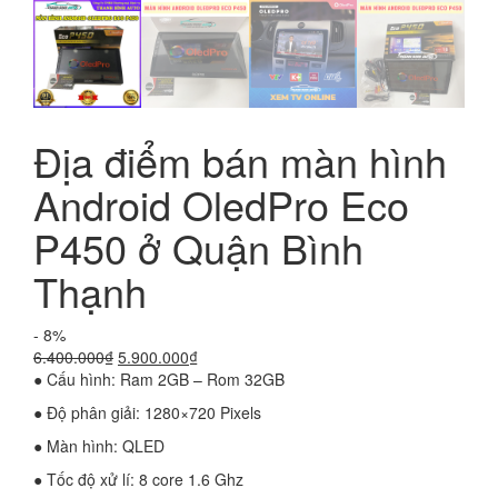
Địa điểm bán màn hình
Android OledPro Eco
P450 ở Quận Bình
Thạnh
- 8%
Giá
Giá
6.400.000
₫
5.900.000
₫
gốc
hiện
● Cấu hình: Ram 2GB – Rom 32GB
là:
tại
● Độ phân giải: 1280×720 Pixels
6.400.000₫.
là:
5.900.000₫.
● Màn hình: QLED
● Tốc độ xử lí: 8 core 1.6 Ghz