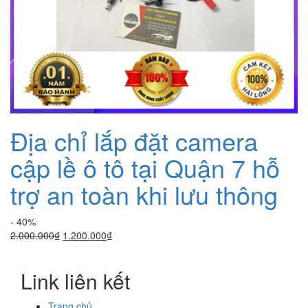
Địa chỉ lắp đặt camera
cập lề ô tô tại Quận 7 hỗ
trợ an toàn khi lưu thông
- 40%
Giá
Giá
2.000.000
₫
1.200.000
₫
gốc
hiện
là:
tại
Link liên kết
2.000.000₫.
là:
1.200.000₫.
Trang chủ