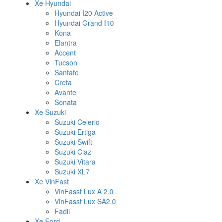
Xe Hyundai
Hyundai I20 Active
Hyundai Grand I10
Kona
Elantra
Accent
Tucson
Santafe
Creta
Avante
Sonata
Xe Suzuki
Suzuki Celerio
Suzuki Ertiga
Suzuki Swift
Suzuki Ciaz
Suzuki Vitara
Suzuki XL7
Xe VinFast
VinFasst Lux A 2.0
VinFasst Lux SA2.0
Fadil
Xe Ford