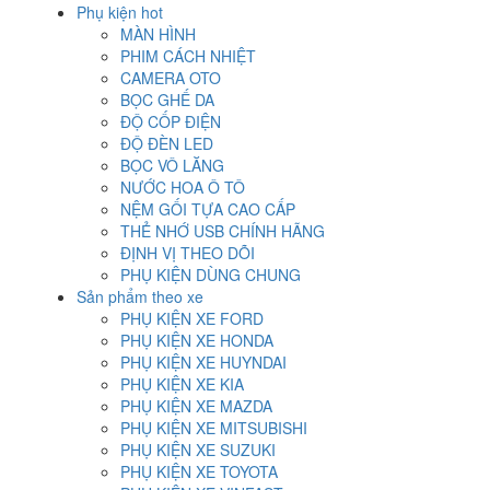
Phụ kiện hot
MÀN HÌNH
PHIM CÁCH NHIỆT
CAMERA OTO
BỌC GHẾ DA
ĐỘ CỐP ĐIỆN
ĐỘ ĐÈN LED
BỌC VÔ LĂNG
NƯỚC HOA Ô TÔ
NỆM GỐI TỰA CAO CẤP
THẺ NHỚ USB CHÍNH HÃNG
ĐỊNH VỊ THEO DÕI
PHỤ KIỆN DÙNG CHUNG
Sản phẩm theo xe
PHỤ KIỆN XE FORD
PHỤ KIỆN XE HONDA
PHỤ KIỆN XE HUYNDAI
PHỤ KIỆN XE KIA
PHỤ KIỆN XE MAZDA
PHỤ KIỆN XE MITSUBISHI
PHỤ KIỆN XE SUZUKI
PHỤ KIỆN XE TOYOTA