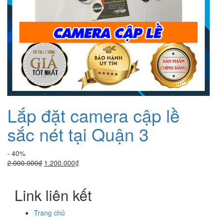
Lắp đặt camera cập lề
sắc nét tại Quận 3
- 40%
Giá
Giá
2.000.000
₫
1.200.000
₫
gốc
hiện
là:
tại
Link liên kết
2.000.000₫.
là:
1.200.000₫.
Trang chủ