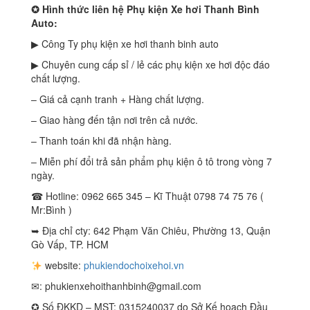
✪
Hình thức liên hệ Phụ kiện Xe hơi Thanh Bình
Auto:
▶ Công Ty phụ kiện xe hơi thanh binh auto
▶ Chuyên cung cấp sỉ / lẻ các phụ kiện xe hơi độc đáo
chất lượng.
– Giá cả cạnh tranh + Hàng chất lượng.
– Giao hàng đến tận nơi trên cả nước.
– Thanh toán khi đã nhận hàng.
– Miễn phí đổi trả sản phẩm phụ kiện ô tô trong vòng 7
ngày.
☎ Hotline: 0962 665 345 – Kĩ Thuật 0798 74 75 76 (
Mr:Bình )
➥ Địa chỉ cty: 642 Phạm Văn Chiêu, Phường 13, Quận
Gò Vấp, TP. HCM
website:
phukiendochoixehoi.vn
✉:
phukienxehoithanhbinh@gmail.com
✪ Số ĐKKD – MST: 0315240037 do Sở Kế hoạch Đầu