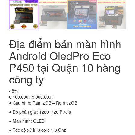
Địa điểm bán màn hình
Android OledPro Eco
P450 tại Quận 10 hàng
công ty
- 8%
Giá
Giá
6.400.000
₫
5.900.000
₫
gốc
hiện
● Cấu hình: Ram 2GB – Rom 32GB
là:
tại
● Độ phân giải: 1280×720 Pixels
6.400.000₫.
là:
5.900.000₫.
● Màn hình: QLED
● Tốc độ xử lí: 8 core 1.6 Ghz