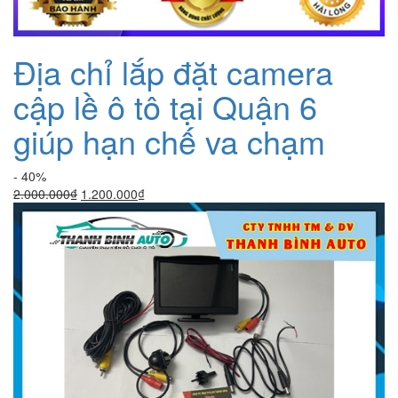
Địa chỉ lắp đặt camera
cập lề ô tô tại Quận 6
giúp hạn chế va chạm
- 40%
Giá
Giá
2.000.000
₫
1.200.000
₫
gốc
hiện
là:
tại
2.000.000₫.
là:
1.200.000₫.