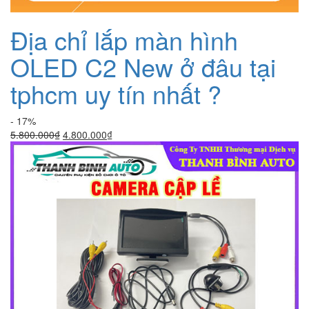
Địa chỉ lắp màn hình
OLED C2 New ở đâu tại
tphcm uy tín nhất ?
- 17%
Giá
Giá
5.800.000
₫
4.800.000
₫
gốc
hiện
là:
tại
5.800.000₫.
là:
4.800.000₫.