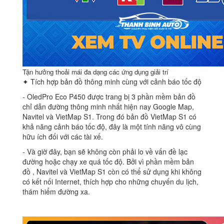
Tận hưởng thoải mái đa dạng các ứng dụng giải trí
✦ Tích hợp bản đồ thông minh cùng với cảnh báo tốc độ
‐ OledPro Eco P450 được trang bị 3 phần mềm bản đồ
chỉ dẫn đường thông minh nhất hiện nay Google Map,
Navitel và VietMap S1. Trong đó bản đồ VietMap S1 có
khả năng cảnh báo tốc độ, đây là một tính năng vô cùng
hữu ích đối với các tài xế.
‐ Và giờ đây, bạn sẽ không còn phải lo về vấn đề lạc
đường hoặc chạy xe quá tốc độ. Bởi vì phần mềm bản
đồ , Navitel và VietMap S1 còn có thể sử dụng khi không
có kết nối Internet, thích hợp cho những chuyến du lịch,
thám hiểm đường xa.