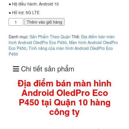
● Hệ điều hành: Android 10
● Hỗ trợ: 5G LTE
Địa
Thêm vào giỏ hàng
điểm
bán
Danh mục:
Sản Phẩm Theo Quận
Thẻ:
Địa điểm bán màn
màn
hình Android OledPro Eco P450
,
Màn hình Android OledPro
hình
Eco P450
,
Tính năng của màn hình Android OledPro Eco
Android
P450
OledPro
Eco
Chi tiết sản phẩm
P450
tại
Quận
Địa điểm bán màn hình
10
Android OledPro Eco
hàng
công
P450 tại Quận 10 hàng
ty
số
công ty
lượng