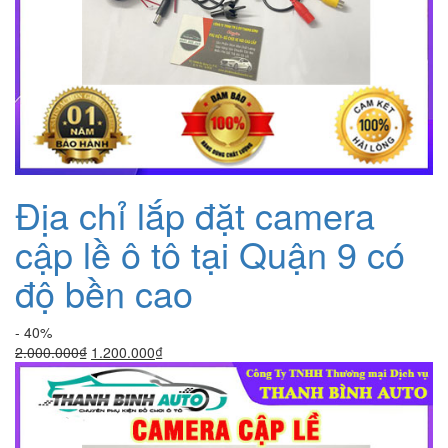
Địa chỉ lắp đặt camera
cập lề ô tô tại Quận 9 có
độ bền cao
- 40%
Giá
Giá
2.000.000
₫
1.200.000
₫
gốc
hiện
là:
tại
2.000.000₫.
là:
1.200.000₫.