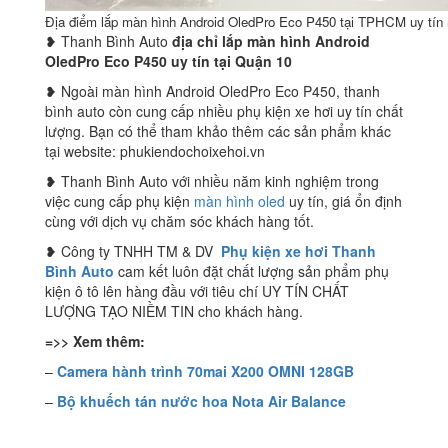
Địa điểm lắp màn hình Android OledPro Eco P450 tại TPHCM uy tín 
❥ Thanh Bình Auto
địa chỉ lắp màn hình Android
OledPro Eco P450
uy tín tại Quận 10
❥ Ngoài màn hình Android OledPro Eco P450, thanh
bình auto còn cung cấp nhiều phụ kiện xe hơi uy tín chất
lượng. Bạn có thể tham khảo thêm các sản phẩm khác
tại website: phukiendochoixehoi.vn
❥ Thanh Bình Auto với nhiều năm kinh nghiệm trong
việc cung cấp phụ kiện
màn hình oled
uy tín, giá ổn định
cùng với dịch vụ chăm sóc khách hàng tốt.
❥ Công ty TNHH TM & DV
Phụ kiện xe hơi Thanh
Bình Auto
cam kết luôn đặt chất lượng sản phẩm phụ
kiện ô tô lên hàng đầu với tiêu chí UY TÍN CHẤT
LƯỢNG TẠO NIỀM TIN cho khách hàng.
=>> Xem thêm:
–
Camera hành trình 70mai X200 OMNI 128GB
–
Bộ khuếch tán nước hoa Nota Air Balance