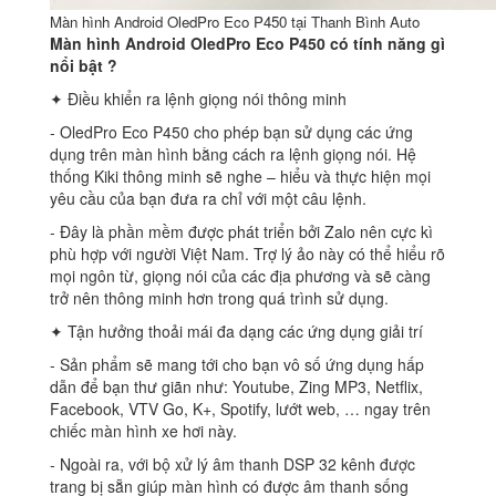
Màn hình Android OledPro Eco P450 tại Thanh Bình Auto
Màn hình Android OledPro Eco P450 có tính năng gì
nổi bật ?
✦ Điều khiển ra lệnh giọng nói thông minh
‐ OledPro Eco P450 cho phép bạn sử dụng các ứng
dụng trên màn hình bằng cách ra lệnh giọng nói. Hệ
thống Kiki thông minh sẽ nghe – hiểu và thực hiện mọi
yêu cầu của bạn đưa ra chỉ với một câu lệnh.
‐ Đây là phần mềm được phát triển bởi Zalo nên cực kì
phù hợp với người Việt Nam. Trợ lý ảo này có thể hiểu rõ
mọi ngôn từ, giọng nói của các địa phương và sẽ càng
trở nên thông minh hơn trong quá trình sử dụng.
✦ Tận hưởng thoải mái đa dạng các ứng dụng giải trí
‐ Sản phẩm sẽ mang tới cho bạn vô số ứng dụng hấp
dẫn để bạn thư giãn như: Youtube, Zing MP3, Netflix,
Facebook, VTV Go, K+, Spotify, lướt web, … ngay trên
chiếc màn hình xe hơi này.
‐ Ngoài ra, với bộ xử lý âm thanh DSP 32 kênh được
trang bị sẵn giúp màn hình có được âm thanh sống