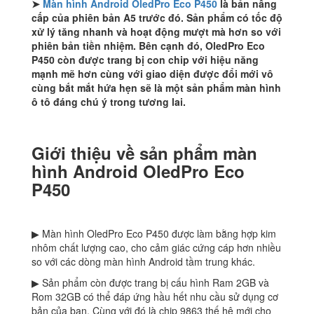
➤
Màn hình Android OledPro Eco P450
là bản nâng
cấp của phiên bản A5 trước đó. Sản phẩm có tốc độ
xử lý tăng nhanh và hoạt động mượt mà hơn so với
phiên bản tiền nhiệm. Bên cạnh đó, OledPro Eco
P450 còn được trang bị con chip với hiệu năng
mạnh mẽ hơn cùng với giao diện được đổi mới vô
cùng bắt mắt hứa hẹn sẽ là một sản phẩm màn hình
ô tô đáng chú ý trong tương lai.
Giới thiệu về sản phẩm màn
hình Android OledPro Eco
P450
▶ Màn hình OledPro Eco P450 được làm bằng hợp kim
nhôm chất lượng cao, cho cảm giác cứng cáp hơn nhiều
so với các dòng màn hình Android tầm trung khác.
▶ Sản phẩm còn được trang bị cấu hình Ram 2GB và
Rom 32GB có thể đáp ứng hầu hết nhu cầu sử dụng cơ
bản của bạn. Cùng với đó là chip 9863 thế hệ mới cho