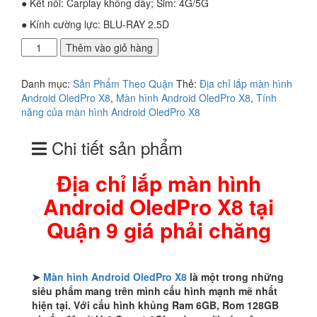
● Kết nối: Carplay không dây; Sim: 4G/5G
● Kính cường lực: BLU-RAY 2.5D
Địa
Thêm vào giỏ hàng
chỉ
lắp
Danh mục:
Sản Phẩm Theo Quận
Thẻ:
Địa chỉ lắp màn hình
màn
Android OledPro X8
,
Màn hình Android OledPro X8
,
Tính
hình
năng của màn hình Android OledPro X8
Android
OledPro
Chi tiết sản phẩm
X8
tại
Quận
Địa chỉ lắp màn hình
9
Android OledPro X8 tại
giá
phải
Quận 9 giá phải chăng
chăng
số
lượng
➤
Màn hình Android OledPro X8
là một trong những
siêu phẩm mang trên mình cấu hình mạnh mẽ nhất
hiện tại. Với cấu hình khủng Ram 6GB, Rom 128GB