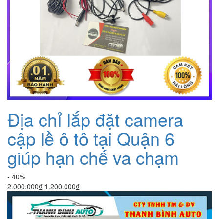
Địa chỉ lắp đặt camera
cập lề ô tô tại Quận 6
giúp hạn chế va chạm
- 40%
Giá
Giá
2.000.000
₫
1.200.000
₫
gốc
hiện
là:
tại
2.000.000₫.
là: