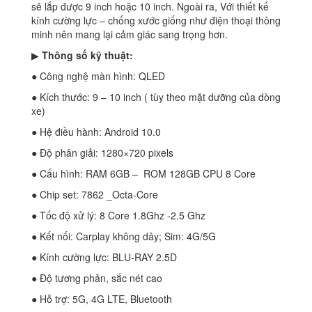
sẽ lắp được 9 inch hoặc 10 inch. Ngoài ra, Với thiết kế
kính cường lực – chống xước giống như điện thoại thông
minh nên mang lại cảm giác sang trọng hơn.
▶
Thông số kỹ thuật:
● Công nghệ màn hình: QLED
● Kích thước: 9 – 10 inch ( tùy theo mặt dưỡng của dòng
xe)
● Hệ điều hành: Android 10.0
● Độ phân giải: 1280×720 pixels
● Cấu hình: RAM 6GB – ROM 128GB CPU 8 Core
● Chip set: 7862 _Octa-Core
● Tốc độ xử lý: 8 Core 1.8Ghz -2.5 Ghz
● Kết nối: Carplay không dây; Sim: 4G/5G
● Kính cường lực: BLU-RAY 2.5D
● Độ tương phản, sắc nét cao
● Hỗ trợ: 5G, 4G LTE, Bluetooth