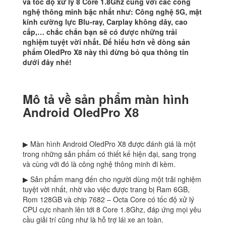
và tốc độ xử lý 8 Core 1.8Ghz cùng với các công
nghệ thông minh bậc nhất như: Công nghệ 5G, mặt
kính cường lực Blu-ray, Carplay không dây, cao
cấp,… chắc chắn bạn sẽ có được những trải
nghiệm tuyệt vời nhất. Để hiểu hơn về dòng sản
phẩm OledPro X8 này thì đừng bỏ qua thông tin
dưới đây nhé!
Mô tả về sản phẩm màn hình
Android OledPro X8
▶ Màn hình Android OledPro X8 được đánh giá là một
trong những sản phẩm có thiết kế hiện đại, sang trọng
và cùng với đó là công nghệ thông minh đi kèm.
▶ Sản phẩm mang đến cho người dùng một trải nghiệm
tuyệt vời nhất, nhờ vào việc được trang bị Ram 6GB,
Rom 128GB và chip 7682 – Octa Core có tốc độ xử lý
CPU cực nhanh lên tới 8 Core 1.8Ghz, đáp ứng mọi yêu
cầu giải trí cũng như là hỗ trợ lái xe an toàn.