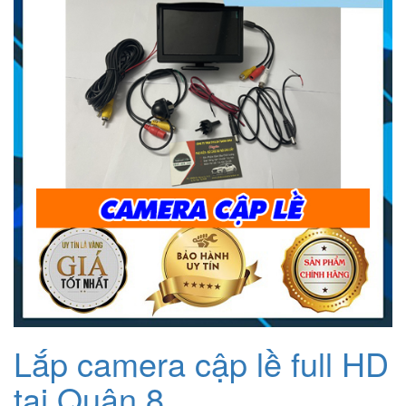
1.200.000₫.
Lắp camera cập lề full HD
tại Quận 8