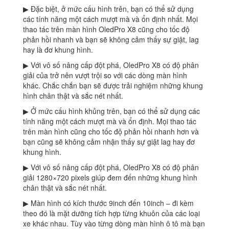
▶ Đặc biệt, ở mức cấu hình trên, bạn có thể sử dụng
các tính năng một cách mượt mà và ổn định nhất. Mọi
thao tác trên màn hình OledPro X8 cũng cho tốc độ
phản hồi nhanh và bạn sẽ không cảm thấy sự giật, lag
hay là đơ khung hình.
▶ Với vô số nâng cấp đột phá, OledPro X8 có độ phân
giải của trở nên vượt trội so với các dòng màn hình
khác. Chắc chắn bạn sẽ được trải nghiệm những khung
hình chân thật và sắc nét nhất.
▶ Ở mức cấu hình khủng trên, bạn có thể sử dụng các
tính năng một cách mượt mà và ổn định. Mọi thao tác
trên màn hình cũng cho tốc độ phản hồi nhanh hơn và
bạn cũng sẽ không cảm nhận thấy sự giật lag hay đơ
khung hình.
▶ Với vô số nâng cấp đột phá, OledPro X8 có độ phân
giải 1280×720 pixels giúp đem đến những khung hình
chân thật và sắc nét nhất.
▶ Màn hình có kích thước 9inch đến 10inch – đi kèm
theo đó là mặt dưỡng tích hợp từng khuôn của các loại
xe khác nhau. Tùy vào từng dòng màn hình ô tô mà bạn