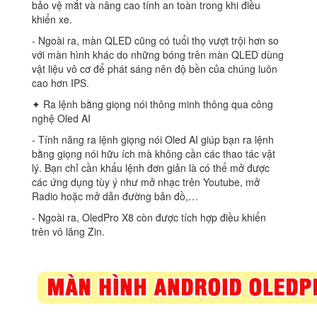
bảo vệ mắt và nâng cao tính an toàn trong khi điều
khiển xe.
‐ Ngoài ra, màn QLED cũng có tuổi thọ vượt trội hơn so
với màn hình khác do những bóng trên màn QLED dùng
vật liệu vô cơ để phát sáng nên độ bền của chúng luôn
cao hơn IPS.
✦ Ra lệnh bằng giọng nói thông minh thông qua công
nghệ Oled AI
‐ Tính năng ra lệnh giọng nói Oled AI giúp bạn ra lệnh
bằng giọng nói hữu ích mà không cần các thao tác vật
lý. Bạn chỉ cần khẩu lệnh đơn giản là có thể mở được
các ứng dụng tùy ý như mở nhạc trên Youtube, mở
Radio hoặc mở dẫn đường bản đồ,…
‐ Ngoài ra, OledPro X8 còn được tích hợp điều khiển
trên vô lăng Zin.