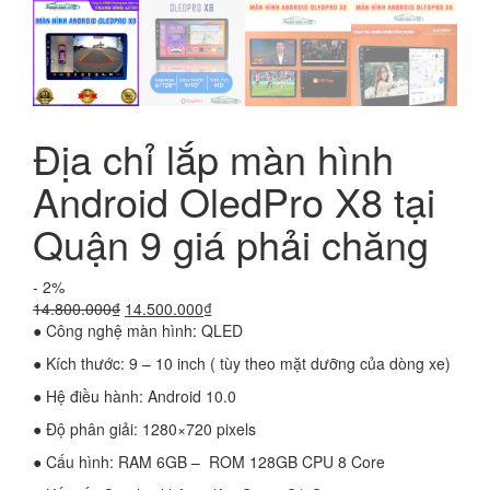
Địa chỉ lắp màn hình
Android OledPro X8 tại
Quận 9 giá phải chăng
- 2%
Giá
Giá
14.800.000
₫
14.500.000
₫
gốc
hiện
● Công nghệ màn hình: QLED
là:
tại
● Kích thước: 9 – 10 inch ( tùy theo mặt dưỡng của dòng xe)
14.800.000₫.
là:
14.500.000₫.
● Hệ điều hành: Android 10.0
● Độ phân giải: 1280×720 pixels
● Cấu hình: RAM 6GB – ROM 128GB CPU 8 Core