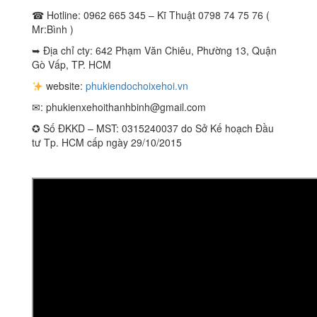
☎ Hotline: 0962 665 345 – Kĩ Thuật 0798 74 75 76 (
Mr:Bình )
➥ Địa chỉ cty: 642 Phạm Văn Chiêu, Phường 13, Quận
Gò Vấp, TP. HCM
website:
phukiendochoixehoi.vn
✉:
phukienxehoithanhbinh@gmail.com
✪ Số ĐKKD – MST: 0315240037 do Sở Kế hoạch Đầu
tư Tp. HCM cấp ngày 29/10/2015