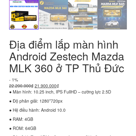
Địa điểm lắp màn hình
Android Zestech Mazda
MLK 360 ở TP Thủ Đức
- 1%
Giá
Giá
22.200.000
₫
21.900.000
₫
gốc
hiện
● Màn hình: 10.25 inch, IPS FullHD – cường lực 2.5D
là:
tại
● Độ phân giải: 1280*720px
22.200.000₫.
là:
21.900.000₫.
● Hệ điều hành: Android 10.0
● RAM: 4GB
● ROM: 64GB