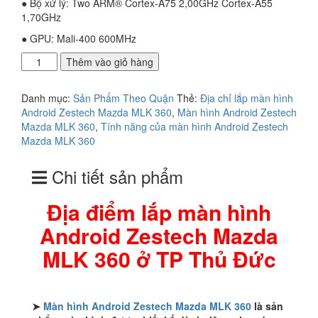
● Bộ xử lý: Two ARM® Cortex-A75 2,00GHz Cortex-A55
1,70GHz
● GPU: Mali-400 600MHz
Địa
Thêm vào giỏ hàng
điểm
lắp
Danh mục:
Sản Phẩm Theo Quận
Thẻ:
Địa chỉ lắp màn hình
màn
Android Zestech Mazda MLK 360
,
Màn hình Android Zestech
hình
Mazda MLK 360
,
Tính năng của màn hình Android Zestech
Android
Mazda MLK 360
Zestech
Mazda
Chi tiết sản phẩm
MLK
360
ở
Địa điểm lắp màn hình
TP
Android Zestech Mazda
Thủ
Đức
MLK 360 ở TP Thủ Đức
số
lượng
➤
Màn hình Android Zestech Mazda MLK 360
là sản