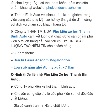
tín chất lượng. Bạn có thể tham khảo thêm các sản
phẩm khác tại website:
phukiendochoixehoi.vn
❥ Thanh Bình Auto với nhiều năm kinh nghiệm trong
việc cung cấp phụ kiện xe hơi uy tín, giá ổn định cùng
với dịch vụ chăm sóc khách hàng tốt.
❥ Công ty TNHH TM & DV
Phụ kiện xe hơi Thanh
Bình Auto
cam kết luôn đặt chất lượng sản phẩm phụ
kiện ô tô lên hàng đầu với tiêu chí UY TÍN CHẤT
LƯỢNG TẠO NIỀM TIN cho khách hàng.
=>> Xem thêm:
–
Đèn bi Laser Aozoom Megalondon
–
Loa sub gầm ghế Ability xuất xứ Hàn
✪
Hình thức liên hệ Phụ kiện Xe hơi Thanh Bình
Auto:
▶ Công Ty phụ kiện xe hơi thanh binh auto
▶ Chuyên cung cấp sỉ / lẻ các phụ kiện xe hơi độc đáo
chất lượng.
– Giá cả cạnh tranh + Hàng chất lượng.