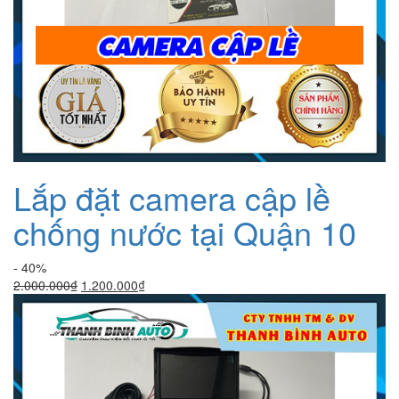
Lắp đặt camera cập lề
chống nước tại Quận 10
- 40%
Giá
Giá
2.000.000
₫
1.200.000
₫
gốc
hiện
là:
tại
2.000.000₫.
là:
1.200.000₫.