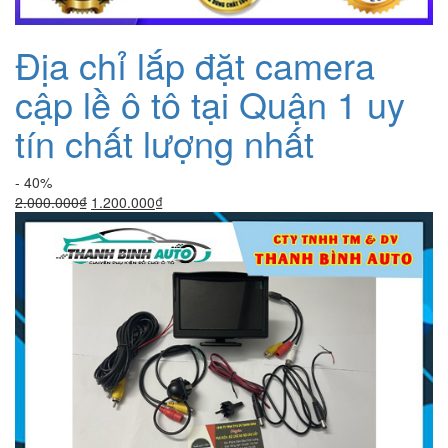
Địa chỉ lắp đặt camera
cập lề ô tô tại Quận 1 uy
tín chất lượng nhất
- 40%
Giá
Giá
2.000.000
₫
1.200.000
₫
gốc
hiện
là:
tại
2.000.000₫.
là:
1.200.000₫.