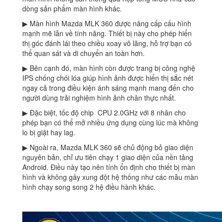
dòng sản phẩm màn hình khác.
▶ Màn hình Mazda MLK 360 được nâng cấp cấu hình
mạnh mẽ lẫn về tính năng. Thiết bị này cho phép hiển
thị góc đánh lái theo chiều xoay vô lăng, hỗ trợ bạn có
thể quan sát và di chuyển an toàn hơn.
▶ Bên cạnh đó, màn hình còn được trang bị công nghệ
IPS chống chói lóa giúp hình ảnh được hiển thị sắc nét
ngay cả trong điều kiện ánh sáng mạnh mang đến cho
người dùng trải nghiệm hình ảnh chân thực nhất.
▶ Đặc biệt, tốc độ chip CPU 2.0GHz với 8 nhân cho
phép bạn có thể mở nhiều ứng dụng cùng lúc mà không
lo bị giật hay lag.
▶ Ngoài ra, Mazda MLK 360 sẽ chủ động bỏ giao diện
nguyên bản, chỉ ưu tiên chạy 1 giao diện của nền tảng
Android. Điều này tạo nên tính ổn định cho thiết bị màn
hình và không gây xung đột hệ thống như các mẫu màn
hình chạy song song 2 hệ điều hành khác.