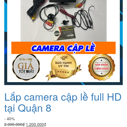
Lắp camera cập lề full HD
tại Quận 8
- 40%
Giá
Giá
2.000.000
₫
1.200.000
₫