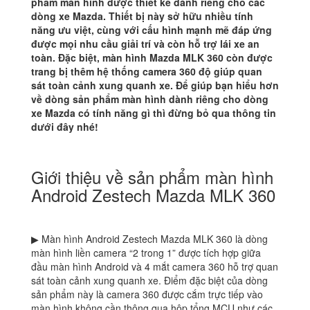
phẩm màn hình được thiết kế dành riêng cho các
dòng xe Mazda. Thiết bị này sở hữu nhiều tính
năng ưu việt, cùng với cấu hình mạnh mẽ đáp ứng
được mọi nhu cầu giải trí và còn hỗ trợ lái xe an
toàn. Đặc biệt, màn hình Mazda MLK 360 còn được
trang bị thêm hệ thống camera 360 độ giúp quan
sát toàn cảnh xung quanh xe. Để giúp bạn hiểu hơn
về dòng sản phẩm màn hình dành riêng cho dòng
xe Mazda có tính năng gì thì đừng bỏ qua thông tin
dưới đây nhé!
Giới thiệu về sản phẩm màn hình
Android Zestech Mazda MLK 360
▶ Màn hình Android Zestech Mazda MLK 360 là dòng
màn hình liền camera “2 trong 1” được tích hợp giữa
đầu màn hình Android và 4 mắt camera 360 hỗ trợ quan
sát toàn cảnh xung quanh xe. Điểm đặc biệt của dòng
sản phẩm này là camera 360 được cắm trực tiếp vào
màn hình không cần thông qua hộp tổng MCU như các