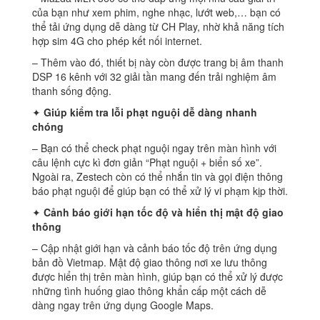
của bạn như xem phim, nghe nhạc, lướt web,… bạn có
thể tải ứng dụng dễ dàng từ CH Play, nhờ khả năng tích
hợp sim 4G cho phép kết nối internet.
– Thêm vào đó, thiết bị này còn được trang bị âm thanh
DSP 16 kênh với 32 giải tần mang đến trải nghiệm âm
thanh sống động.
✦
Giúp kiểm tra lỗi phạt nguội dễ dàng nhanh
chóng
– Bạn có thể check phạt nguội ngay trên màn hình với
câu lệnh cực kì đơn giản “Phạt nguội + biển số xe”.
Ngoài ra, Zestech còn có thể nhắn tin và gọi điện thông
báo phạt nguội để giúp bạn có thể xử lý vi phạm kịp thời.
✦
Cảnh báo giới hạn tốc độ và hiển thị mật độ giao
thông
– Cập nhật giới hạn và cảnh báo tốc độ trên ứng dụng
bản đồ Vietmap. Mật độ giao thông nơi xe lưu thông
được hiển thị trên màn hình, giúp bạn có thể xử lý được
những tình huống giao thông khẩn cấp một cách dễ
dàng ngay trên ứng dụng Google Maps.