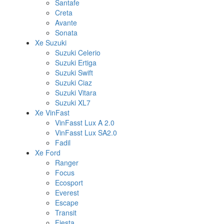
Santafe
Creta
Avante
Sonata
Xe Suzuki
Suzuki Celerio
Suzuki Ertiga
Suzuki Swift
Suzuki Ciaz
Suzuki Vitara
Suzuki XL7
Xe VinFast
VinFasst Lux A 2.0
VinFasst Lux SA2.0
Fadil
Xe Ford
Ranger
Focus
Ecosport
Everest
Escape
Transit
Fiesta