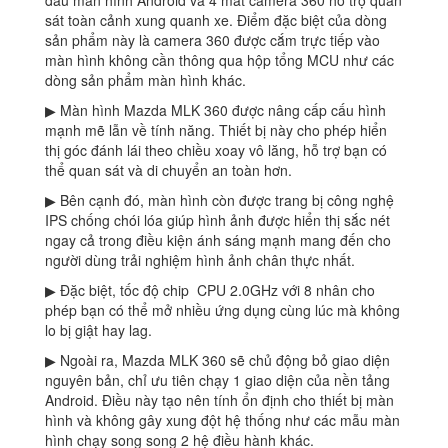
đầu màn hình Android và 4 mắt camera 360 hỗ trợ quan
sát toàn cảnh xung quanh xe. Điểm đặc biệt của dòng
sản phẩm này là camera 360 được cắm trực tiếp vào
màn hình không cần thông qua hộp tổng MCU như các
dòng sản phẩm màn hình khác.
▶ Màn hình Mazda MLK 360 được nâng cấp cấu hình
mạnh mẽ lẫn về tính năng. Thiết bị này cho phép hiển
thị góc đánh lái theo chiều xoay vô lăng, hỗ trợ bạn có
thể quan sát và di chuyển an toàn hơn.
▶ Bên cạnh đó, màn hình còn được trang bị công nghệ
IPS chống chói lóa giúp hình ảnh được hiển thị sắc nét
ngay cả trong điều kiện ánh sáng mạnh mang đến cho
người dùng trải nghiệm hình ảnh chân thực nhất.
▶ Đặc biệt, tốc độ chip CPU 2.0GHz với 8 nhân cho
phép bạn có thể mở nhiều ứng dụng cùng lúc mà không
lo bị giật hay lag.
▶ Ngoài ra, Mazda MLK 360 sẽ chủ động bỏ giao diện
nguyên bản, chỉ ưu tiên chạy 1 giao diện của nền tảng
Android. Điều này tạo nên tính ổn định cho thiết bị màn
hình và không gây xung đột hệ thống như các mẫu màn
hình chạy song song 2 hệ điều hành khác.