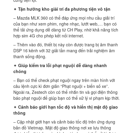
cùng tiện lợi.
✦
Tận hưởng kho giải trí đa phương tiện vô tận
– Mazda MLK 360 có thể đáp ứng mọi nhu cầu giải trí
của bạn như xem phim, nghe nhạc, lướt web,… bạn có
thể tải ứng dụng dễ dàng từ CH Play, nhờ khả năng tích
hợp sim 4G cho phép kết nối internet.
– Thêm vào đó, thiết bị này còn được trang bị âm thanh
DSP 16 kênh với 32 giải tần mang đến trải nghiệm âm
thanh sống động.
✦
Giúp kiểm tra lỗi phạt nguội dễ dàng nhanh
chóng
– Bạn có thể check phạt nguội ngay trên màn hình với
câu lệnh cực kì đơn giản “Phạt nguội + biển số xe”.
Ngoài ra, Zestech còn có thể nhắn tin và gọi điện thông
báo phạt nguội để giúp bạn có thể xử lý vi phạm kịp thời.
✦
Cảnh báo giới hạn tốc độ và hiển thị mật độ giao
thông
– Cập nhật giới hạn và cảnh báo tốc độ trên ứng dụng
bản đồ Vietmap. Mật độ giao thông nơi xe lưu thông