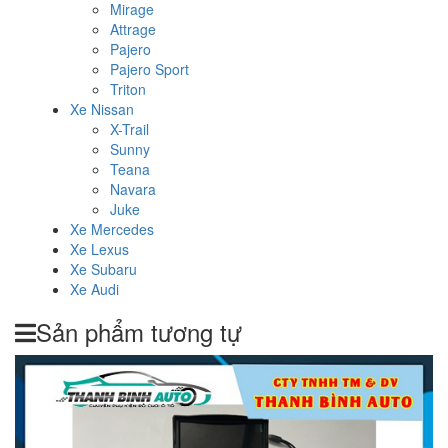
Mirage
Attrage
Pajero
Pajero Sport
Triton
Xe Nissan
X-Trail
Sunny
Teana
Navara
Juke
Xe Mercedes
Xe Lexus
Xe Subaru
Xe Audi
Sản phẩm tương tự