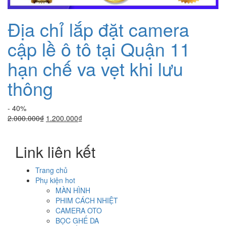
Địa chỉ lắp đặt camera
cập lề ô tô tại Quận 11
hạn chế va vẹt khi lưu
thông
- 40%
Giá
Giá
2.000.000
₫
1.200.000
₫
gốc
hiện
là:
tại
Link liên kết
2.000.000₫.
là:
1.200.000₫.
Trang chủ
Phụ kiện hot
MÀN HÌNH
PHIM CÁCH NHIỆT
CAMERA OTO
BỌC GHẾ DA