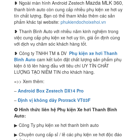
Mazda MLK 360
❥ Ngoài màn hình Android Zestech
,
thanh bình auto còn cung cấp nhiều phụ kiện xe hơi uy
tín chất lượng. Bạn có thể tham khảo thêm các sản
phẩm khác tại website:
phukiendochoixehoi.vn
❥ Thanh Bình Auto với nhiều năm kinh nghiệm trong
việc cung cấp phụ kiện xe hơi uy tín, giá ổn định cùng
với dịch vụ chăm sóc khách hàng tốt.
❥ Công ty TNHH TM & DV
Phụ kiện xe hơi Thanh
Bình Auto
cam kết luôn đặt chất lượng sản phẩm phụ
kiện ô tô lên hàng đầu với tiêu chí UY TÍN CHẤT
LƯỢNG TẠO NIỀM TIN cho khách hàng.
=>> Xem thêm:
–
Android Box Zestech DX14 Pro
–
Định vị không dây Protrack VT03F
✪
Hình thức liên hệ Phụ kiện Xe hơi Thanh Bình
Auto:
▶ Công Ty phụ kiện xe hơi thanh binh auto
▶ Chuyên cung cấp sỉ / lẻ các phụ kiện xe hơi độc đáo