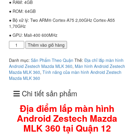
● RAM: 4GB
● ROM: 64GB
● Bộ xử lý: Two ARM® Cortex-A75 2,00GHz Cortex-A55
1,70GHz
● GPU: Mali-400 600MHz
Địa
Thêm vào giỏ hàng
điểm
lắp
Danh mục:
Sản Phẩm Theo Quận
Thẻ:
Địa chỉ lắp màn hình
màn
Android Zestech Mazda MLK 360
,
Màn hình Android Zestech
hình
Mazda MLK 360
,
Tính năng của màn hình Android Zestech
Android
Mazda MLK 360
Zestech
Mazda
Chi tiết sản phẩm
MLK
360
tại
Địa điểm lắp màn hình
Quận
Android Zestech Mazda
12
số
MLK 360 tại Quận 12
lượng