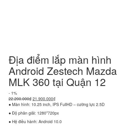
Địa điểm lắp màn hình
Android Zestech Mazda
MLK 360 tại Quận 12
- 1%
Giá
Giá
22.200.000
₫
21.900.000
₫
gốc
hiện
● Màn hình: 10.25 inch, IPS FullHD – cường lực 2.5D
là:
tại
● Độ phân giải: 1280*720px
22.200.000₫.
là:
21.900.000₫.
● Hệ điều hành: Android 10.0