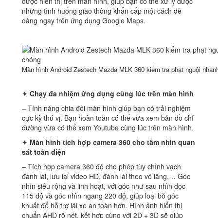
được hiển thị trên màn hình, giúp bạn có thể xử lý được
những tình huống giao thông khẩn cấp một cách dễ
dàng ngay trên ứng dụng Google Maps.
Màn hình Android Zestech Mazda MLK 360 kiểm tra phạt nguội nhan
✦
Chạy đa nhiệm ứng dụng cùng lúc trên màn hình
– Tính năng chia đôi màn hình giúp bạn có trải nghiệm
cực kỳ thú vị. Bạn hoàn toàn có thể vừa xem bản đồ chỉ
đường vừa có thể xem Youtube cùng lúc trên màn hình.
✦
Màn hình tích hợp camera 360 cho tầm nhìn quan
sát toàn diện
– Tích hợp camera 360 độ cho phép tùy chỉnh vạch
đánh lái, lưu lại video HD, đánh lái theo vô lăng,… Góc
nhìn siêu rộng và linh hoạt, với góc như sau nhìn dọc
115 độ và góc nhìn ngang 220 độ, giúp loại bỏ góc
khuất để hỗ trợ lái xe an toàn hơn. Hình ảnh hiển thị
chuẩn AHD rõ nét, kết hợp cùng với 2D + 3D sẽ giúp