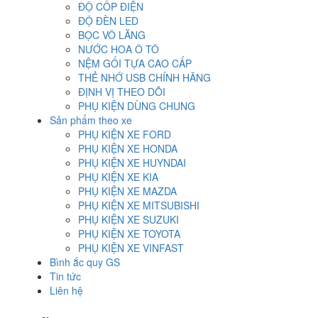
ĐỘ CỐP ĐIỆN
ĐỘ ĐÈN LED
BỌC VÔ LĂNG
NƯỚC HOA Ô TÔ
NỆM GỐI TỰA CAO CẤP
THẺ NHỚ USB CHÍNH HÃNG
ĐỊNH VỊ THEO DÕI
PHỤ KIỆN DÙNG CHUNG
Sản phẩm theo xe
PHỤ KIỆN XE FORD
PHỤ KIỆN XE HONDA
PHỤ KIỆN XE HUYNDAI
PHỤ KIỆN XE KIA
PHỤ KIỆN XE MAZDA
PHỤ KIỆN XE MITSUBISHI
PHỤ KIỆN XE SUZUKI
PHỤ KIỆN XE TOYOTA
PHỤ KIỆN XE VINFAST
Bình ắc quy GS
Tin tức
Liên hệ