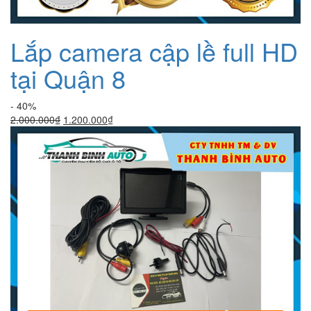
Lắp camera cập lề full HD
tại Quận 8
- 40%
Giá
Giá
2.000.000
₫
1.200.000
₫
gốc
hiện
là:
tại
2.000.000₫.
là:
1.200.000₫.