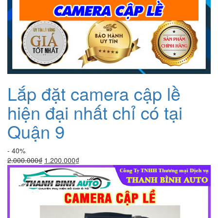
Lắp đặt camera cập lề
hiện đại nhất chỉ có tại
Quận 9
- 40%
Giá
Giá
2.000.000
₫
1.200.000
₫
gốc
hiện
là:
tại
2.000.000₫.
là:
1.200.000₫.