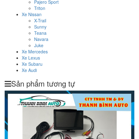
Pajero Sport
Triton
Xe Nissan
X-Trail
Sunny
Teana
Navara
Juke
Xe Mercedes
Xe Lexus
Xe Subaru
Xe Audi
Sản phẩm tương tự