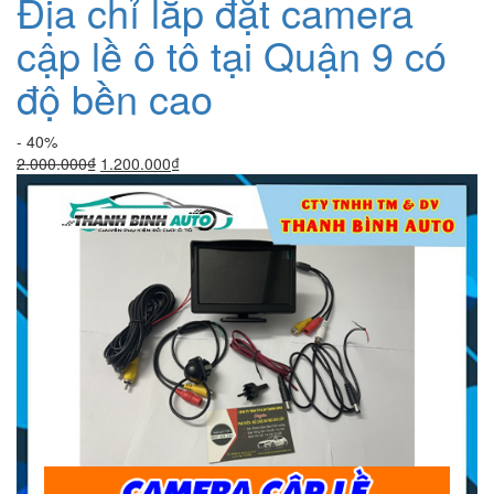
Địa chỉ lắp đặt camera
cập lề ô tô tại Quận 9 có
độ bền cao
- 40%
Giá
Giá
2.000.000
₫
1.200.000
₫
gốc
hiện
là:
tại
2.000.000₫.
là:
1.200.000₫.