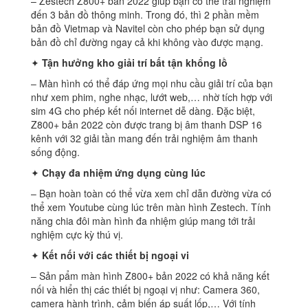
– Zestech Z800+ bản 2022 giúp bạn có thể trải nghiệm
đến 3 bản đồ thông minh. Trong đó, thì 2 phần mềm
bản đồ Vietmap và Navitel còn cho phép bạn sử dụng
bản đồ chỉ đường ngay cả khi không vào được mạng.
✦
Tận hưởng kho giải trí bất tận khổng lồ
– Màn hình có thể đáp ứng mọi nhu cầu giải trí của bạn
như xem phim, nghe nhạc, lướt web,… nhờ tích hợp với
sim 4G cho phép kết nối internet dễ dàng. Đặc biệt,
Z800+ bản 2022 còn được trang bị âm thanh DSP 16
kênh với 32 giải tần mang đến trải nghiệm âm thanh
sống động.
✦
Chạy đa nhiệm ứng dụng cùng lúc
– Bạn hoàn toàn có thể vừa xem chỉ dẫn đường vừa có
thể xem Youtube cùng lúc trên màn hình Zestech. Tính
năng chia đôi màn hình đa nhiệm giúp mang tới trải
nghiệm cực kỳ thú vị.
✦
Kết nối với các thiết bị ngoại vi
– Sản pẩm màn hình Z800+ bản 2022 có khả năng kết
nối và hiển thị các thiết bị ngoại vị như: Camera 360,
camera hành trình, cảm biến áp suất lốp,… Với tính