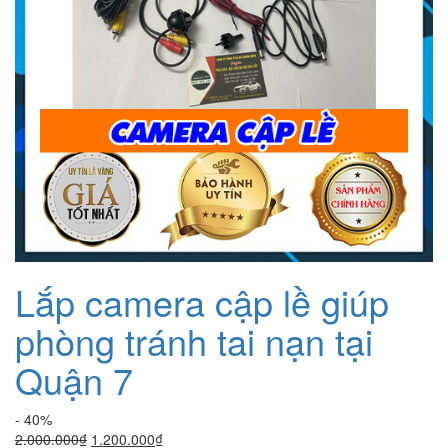
Lắp camera cập lề giúp
phòng tránh tai nạn tại
Quận 7
- 40%
Giá
Giá
2.000.000
₫
1.200.000
₫