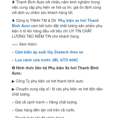
❥ Thanh Bình Auto với nhiều năm kinh nghiệm trong
việc cung cấp phụ kiện xe hơi uy tín, giá ổn định cùng
với dịch vụ chăm sóc khách hàng tốt.
❥ Công ty TNHH TM & DV
Phụ kiện xe hơi Thanh
Bình Auto
cam kết luôn đặt chất lượng sản phẩm phụ
kiện ô tô lên hàng đầu với tiêu chí UY TÍN CHẤT
LƯỢNG TẠO NIỀM TIN cho khách hàng.
=>> Xem thêm:
–
Cảm biến áp suất lốp Zestech theo xe
–
L
oa cánh cửa trước JBL GTO 609C
✪
Hình thức liên hệ Phụ kiện Xe hơi Thanh Bình
Auto:
▶ Công Ty phụ kiện xe hơi thanh binh auto
▶ Chuyên cung cấp sỉ / lẻ các phụ kiện xe hơi độc đáo
chất lượng.
– Giá cả cạnh tranh + Hàng chất lượng.
– Giao hàng đến tận nơi trên cả nước.
– Thanh toán khi đã nhận hàng.