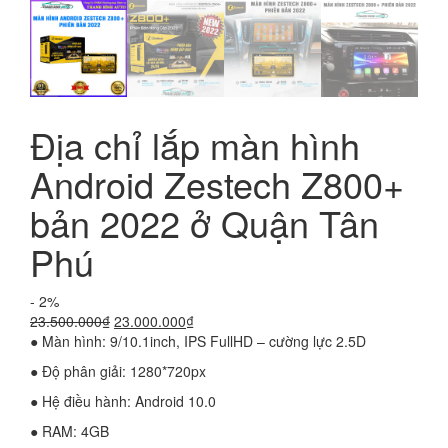
Địa chỉ lắp màn hình
Android Zestech Z800+
bản 2022 ở Quận Tân
Phú
- 2%
Giá
Giá
23.500.000
₫
23.000.000
₫
gốc
hiện
● Màn hình: 9/10.1inch, IPS FullHD – cường lực 2.5D
là:
tại
● Độ phân giải: 1280*720px
23.500.000₫.
là:
23.000.000₫.
● Hệ điều hành: Android 10.0
● RAM: 4GB