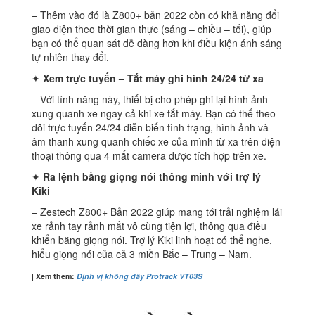
– Thêm vào đó là Z800+ bản 2022 còn có khả năng đổi
giao diện theo thời gian thực (sáng – chiều – tối), giúp
bạn có thể quan sát dễ dàng hơn khi điều kiện ánh sáng
tự nhiên thay đổi.
✦
Xem trực tuyến – Tắt máy ghi hình 24/24 từ xa
– Với tính năng này, thiết bị cho phép ghi lại hình ảnh
xung quanh xe ngay cả khi xe tắt máy. Bạn có thể theo
dõi trực tuyến 24/24 diễn biến tình trạng, hình ảnh và
âm thanh xung quanh chiếc xe của mình từ xa trên điện
thoại thông qua 4 mắt camera được tích hợp trên xe.
✦
Ra lệnh bằng giọng nói thông minh với trợ lý
Kiki
– Zestech Z800+ Bản 2022 giúp mang tới trải nghiệm lái
xe rảnh tay rảnh mắt vô cùng tiện lợi, thông qua điều
khiển bằng giọng nói. Trợ lý Kiki linh hoạt có thể nghe,
hiểu giọng nói của cả 3 miền Bắc – Trung – Nam.
| Xem thêm:
Định vị không dây Protrack VT03S