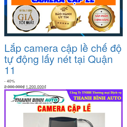
Lắp camera cập lề chế độ
tự động lấy nét tại Quận
11
- 40%
Giá
Giá
2.000.000
₫
1.200.000
₫
gốc
hiện
là:
tại
2.000.000₫.
là:
1.200.000₫.