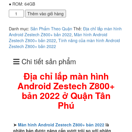
● ROM: 64GB
Địa
Thêm vào giỏ hàng
chỉ
lắp
Danh mục:
Sản Phẩm Theo Quận
Thẻ:
Địa chỉ lắp màn hình
màn
Android Zestech Z800+ bản 2022
,
Màn hình Android
hình
Zestech Z800+ bản 2022
,
Tính năng của màn hình Android
Android
Zestech Z800+ bản 2022
Zestech
Z800+
Chi tiết sản phẩm
bản
2022
ở
Địa chỉ lắp màn hình
Quận
Android Zestech Z800+
Tân
Phú
bản 2022 ở Quận Tân
số
lượng
Phú
➤
Màn hình Android Zestech Z800+ bản 2022
là
phiên bản được nâng cấp vượt trội so với phiên