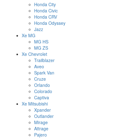
Honda City
Honda Civic
Honda CRV
Honda Odyssey
Jazz
Xe MG
MG HS
MG ZS
Xe Chevrolet
Trailblazer
Aveo
Spark Van
Cruze
Orlando
Colorado
Captiva
Xe Mitsubishi
Xpander
Outlander
Mirage
Attrage
Pajero