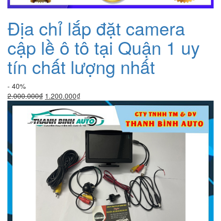
Địa chỉ lắp đặt camera
cập lề ô tô tại Quận 1 uy
tín chất lượng nhất
- 40%
Giá
Giá
2.000.000
₫
1.200.000
₫
gốc
hiện
là:
tại
2.000.000₫.
là:
1.200.000₫.