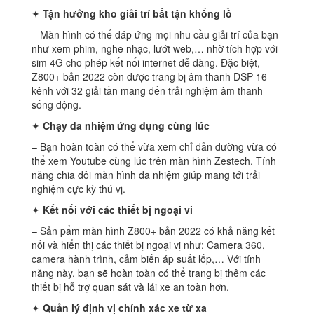
✦
Tận hưởng kho giải trí bất tận khổng lồ
– Màn hình có thể đáp ứng mọi nhu cầu giải trí của bạn
như xem phim, nghe nhạc, lướt web,… nhờ tích hợp với
sim 4G cho phép kết nối internet dễ dàng. Đặc biệt,
Z800+ bản 2022 còn được trang bị âm thanh DSP 16
kênh với 32 giải tần mang đến trải nghiệm âm thanh
sống động.
✦
Chạy đa nhiệm ứng dụng cùng lúc
– Bạn hoàn toàn có thể vừa xem chỉ dẫn đường vừa có
thể xem Youtube cùng lúc trên màn hình Zestech. Tính
năng chia đôi màn hình đa nhiệm giúp mang tới trải
nghiệm cực kỳ thú vị.
✦
Kết nối với các thiết bị ngoại vi
– Sản pẩm màn hình Z800+ bản 2022 có khả năng kết
nối và hiển thị các thiết bị ngoại vị như: Camera 360,
camera hành trình, cảm biến áp suất lốp,… Với tính
năng này, bạn sẽ hoàn toàn có thể trang bị thêm các
thiết bị hỗ trợ quan sát và lái xe an toàn hơn.
✦
Quản lý định vị chính xác xe từ xa