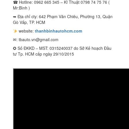
☎ Hotline: 0962 665 345 – Kĩ Thuật 0798 74 75 76 (
Mr:Bình )
➥ Địa chỉ cty: 642 Phạm Văn Chiêu, Phường 13, Quận
Gò Vấp, TP. HCM
website:
thanhbinhautohcm.com
✉:
tbauto.vn@gmail.com
✪ Số ĐKKD – MST: 0315240037 do Sở Kế hoạch Đầu
tư Tp. HCM cấp ngày 29/10/2015