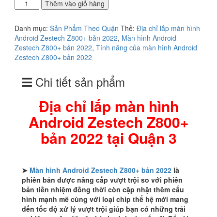
Địa
Thêm vào giỏ hàng
chỉ
lắp
Danh mục:
Sản Phẩm Theo Quận
Thẻ:
Địa chỉ lắp màn hình
màn
Android Zestech Z800+ bản 2022
,
Màn hình Android
hình
Zestech Z800+ bản 2022
,
Tính năng của màn hình Android
Android
Zestech Z800+ bản 2022
Zestech
Z800+
Chi tiết sản phẩm
bản
2022
tại
Địa chỉ lắp màn hình
Quận
Android Zestech Z800+
3
số
bản 2022 tại Quận 3
lượng
➤
Màn hình Android Zestech Z800+ bản 2022
là
phiên bản được nâng cấp vượt trội so với phiên
bản tiền nhiệm đồng thời còn cập nhật thêm cấu
hình mạnh mẽ cùng với loại chip thế hệ mới mang
đến tốc độ xử lý vượt trội giúp bạn có những trải