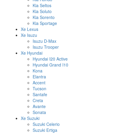
Kia Seltos
Kia Soluto
Kia Sorento
Kia Sportage
Xe Lexus
Xe Isuzu
Isuzu D-Max
Isuzu Trooper
Xe Hyundai
Hyundai I20 Active
Hyundai Grand I10
Kona
Elantra
Accent
Tucson
Santafe
Creta
Avante
Sonata
Xe Suzuki
Suzuki Celerio
Suzuki Ertiga