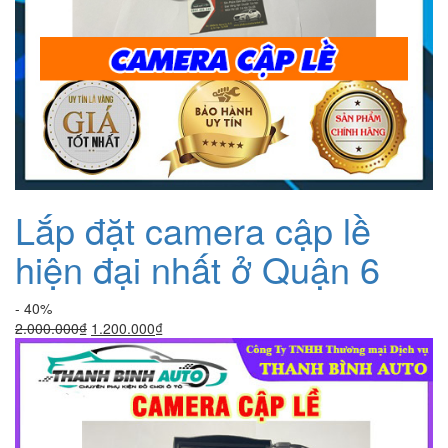
Lắp đặt camera cập lề
hiện đại nhất ở Quận 6
- 40%
Giá
Giá
2.000.000
₫
1.200.000
₫
gốc
hiện
là:
tại
2.000.000₫.
là:
1.200.000₫.