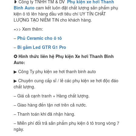
❥ Công ty TNHH TM & DV
Phụ kiện xe hơi Thanh
Bình Auto
cam kết luôn đặt chất lượng sản phẩm phụ
kiện ô tô lên hàng đầu với tiêu chí UY TÍN CHẤT
LƯỢNG TẠO NIỀM TIN cho khách hàng.
=>> Xem thêm:
–
Phủ Ceramic cho ô tô
–
Bi gầm Led GTR G1 Pro
✪
Hình thức liên hệ Phụ kiện Xe hơi Thanh Bình
Auto:
▶ Công Ty phụ kiện xe hơi thanh binh auto
▶ Chuyên cung cấp sỉ / lẻ các phụ kiện xe hơi độc đáo
chất lượng.
– Giá cả cạnh tranh + Hàng chất lượng.
– Giao hàng đến tận nơi trên cả nước.
– Thanh toán khi đã nhận hàng.
– Miễn phí đổi trả sản phẩm phụ kiện ô tô trong vòng 7
ngày.