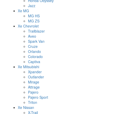
Honda Odyssey
Jazz
Xe MG
MG HS
MG ZS
Xe Chevrolet
Trailblazer
Aveo
Spark Van
Cruze
Orlando
Colorado
Captiva
Xe Mitsubishi
Xpander
Outlander
Mirage
Attrage
Pajero
Pajero Sport
Triton
Xe Nissan
X-Trail