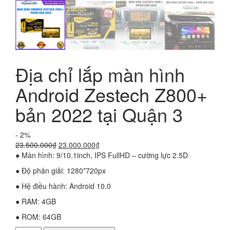
Địa chỉ lắp màn hình
Android Zestech Z800+
bản 2022 tại Quận 3
- 2%
Giá
Giá
23.500.000
₫
23.000.000
₫
gốc
hiện
● Màn hình: 9/10.1inch, IPS FullHD – cường lực 2.5D
là:
tại
● Độ phân giải: 1280*720px
23.500.000₫.
là:
23.000.000₫.
● Hệ điều hành: Android 10.0
● RAM: 4GB
● ROM: 64GB