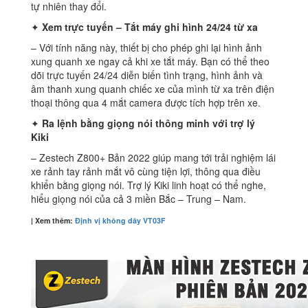
tự nhiên thay đổi.
✦
Xem trực tuyến – Tắt máy ghi hình 24/24 từ xa
– Với tính năng này, thiết bị cho phép ghi lại hình ảnh
xung quanh xe ngay cả khi xe tắt máy. Bạn có thể theo
dõi trực tuyến 24/24 diễn biến tình trạng, hình ảnh và
âm thanh xung quanh chiếc xe của mình từ xa trên điện
thoại thông qua 4 mắt camera được tích hợp trên xe.
✦
Ra lệnh bằng giọng nói thông minh với trợ lý
Kiki
– Zestech Z800+ Bản 2022 giúp mang tới trải nghiệm lái
xe rảnh tay rảnh mắt vô cùng tiện lợi, thông qua điều
khiển bằng giọng nói. Trợ lý Kiki linh hoạt có thể nghe,
hiểu giọng nói của cả 3 miền Bắc – Trung – Nam.
| Xem thêm:
Định vị không dây VT03F