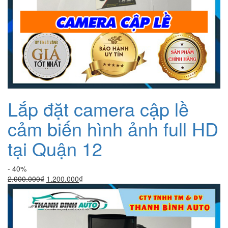
Lắp đặt camera cập lề
cảm biến hình ảnh full HD
tại Quận 12
- 40%
Giá
Giá
2.000.000
₫
1.200.000
₫
gốc
hiện
là:
tại
2.000.000₫.
là:
1.200.000₫.