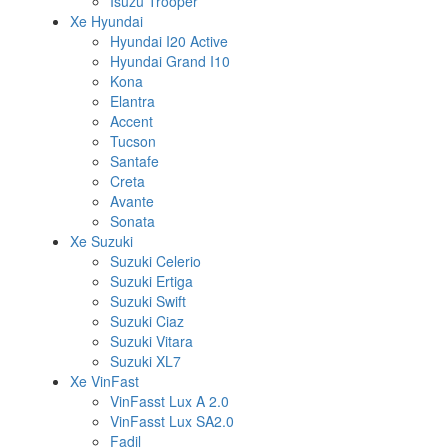
Isuzu Trooper
Xe Hyundai
Hyundai I20 Active
Hyundai Grand I10
Kona
Elantra
Accent
Tucson
Santafe
Creta
Avante
Sonata
Xe Suzuki
Suzuki Celerio
Suzuki Ertiga
Suzuki Swift
Suzuki Ciaz
Suzuki Vitara
Suzuki XL7
Xe VinFast
VinFasst Lux A 2.0
VinFasst Lux SA2.0
Fadil