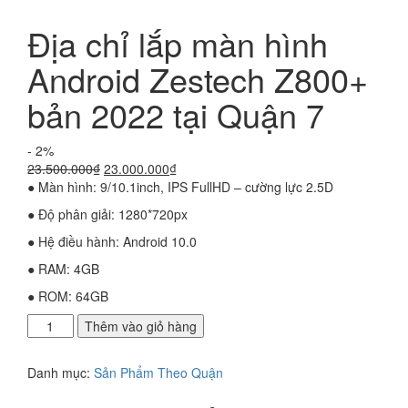
Địa chỉ lắp màn hình
Android Zestech Z800+
bản 2022 tại Quận 7
- 2%
Giá
Giá
23.500.000
₫
23.000.000
₫
gốc
hiện
● Màn hình: 9/10.1inch, IPS FullHD – cường lực 2.5D
là:
tại
● Độ phân giải: 1280*720px
23.500.000₫.
là:
23.000.000₫.
● Hệ điều hành: Android 10.0
● RAM: 4GB
● ROM: 64GB
Địa
Thêm vào giỏ hàng
chỉ
lắp
Danh mục:
Sản Phẩm Theo Quận
màn
hình