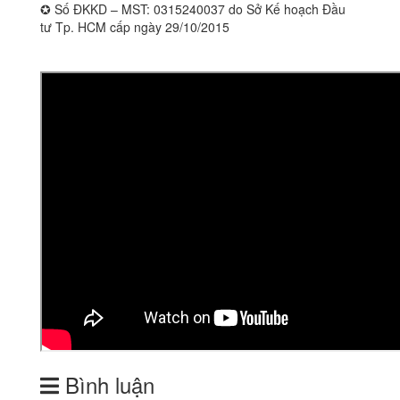
✪ Số ĐKKD – MST: 0315240037 do Sở Kế hoạch Đầu
tư Tp. HCM cấp ngày 29/10/2015
Bình luận