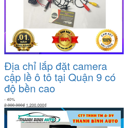
Địa chỉ lắp đặt camera
cập lề ô tô tại Quận 9 có
độ bền cao
- 40%
Giá
Giá
2.000.000
₫
1.200.000
₫
gốc
hiện
là:
tại
2.000.000₫.
là:
1.200.000₫.