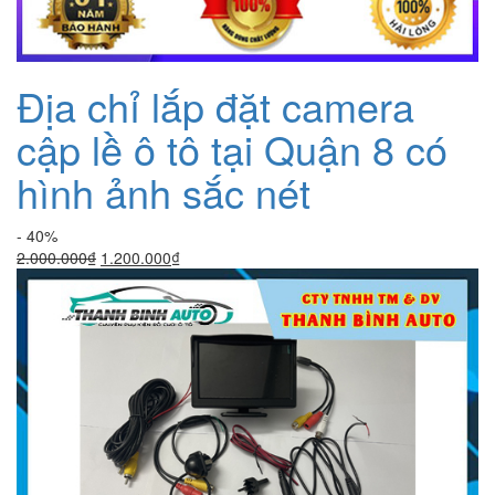
Địa chỉ lắp đặt camera
cập lề ô tô tại Quận 8 có
hình ảnh sắc nét
- 40%
Giá
Giá
2.000.000
₫
1.200.000
₫
gốc
hiện
là:
tại
2.000.000₫.
là:
1.200.000₫.