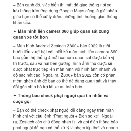
– Bên cạnh đó, việc hiển thị mật độ giao thông nơi xe
lưu thông trên ứng dụng Google Maps cũng là giải pháp
giúp bạn có thể xử lý được những tình huống giao thông
khẩn cấp.
✦
Màn hình liền camera 360 giúp quan sát xung
quanh xe tốt hơn
– Màn hình Android Zestech Z800+ bản 2022 là một
bước tiến vượt bật với thiết kế màn hình liền camera 360
bao gồm hệ thống 4 mắt camera quan sát được bốn vị
trí trước, sau và hai bên gương, hình ảnh thu được sẽ
được phát trực tiếp lên màn hình với hình ảnh nhanh và
độ sắc nét cao. Ngoài ra, Z800+ bản 2022 còn có phần
mềm ghép ảnh để bạn có thể dễ dàng quan sát và thay
đổi góc nhìn hỗ trợ lái xe an toàn hơn.
✦
Thông báo check phạt nguội qua tin nhắn và
cuộc gọi
– Bạn có thể check phạt nguội dễ dàng ngay trên màn
hình chỉ với câu lệnh “Phạt nguội + Biển số xe”. Ngoài
ra, Zestech còn chủ động nhắn tin và gọi điện thông báo
phạt nguội để bạn có thể xử lý vi phạm kịp thời và nhanh