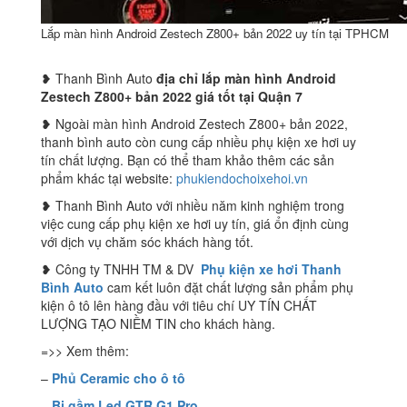
Lắp màn hình Android Zestech Z800+ bản 2022 uy tín tại TPHCM
❥ Thanh Bình Auto
địa chỉ lắp màn hình Android
Zestech Z800+ bản 2022 giá tốt tại Quận 7
❥ Ngoài màn hình Android Zestech Z800+ bản 2022,
thanh bình auto còn cung cấp nhiều phụ kiện xe hơi uy
tín chất lượng. Bạn có thể tham khảo thêm các sản
phẩm khác tại website:
phukiendochoixehoi.vn
❥ Thanh Bình Auto với nhiều năm kinh nghiệm trong
việc cung cấp phụ kiện xe hơi uy tín, giá ổn định cùng
với dịch vụ chăm sóc khách hàng tốt.
❥ Công ty TNHH TM & DV
Phụ kiện xe hơi Thanh
Bình Auto
cam kết luôn đặt chất lượng sản phẩm phụ
kiện ô tô lên hàng đầu với tiêu chí UY TÍN CHẤT
LƯỢNG TẠO NIỀM TIN cho khách hàng.
=>> Xem thêm:
–
Phủ Ceramic cho ô tô
–
Bi gầm Led GTR G1 Pro