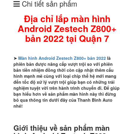
Chi tiết sản phẩm
Android
Zestech
Z800+
Địa chỉ lắp màn hình
bản
Android Zestech Z800+
2022
tại
bản 2022 tại Quận 7
Quận
7
số
lượng
➤
Màn hình Android Zestech Z800+ bản 2022
là
phiên bản được nâng cấp vượt trội so với phiên
bản tiền nhiệm đồng thời còn cập nhật thêm cấu
hình mạnh mẽ cùng với loại chip thế hệ mới mang
đến tốc độ xử lý vượt trội giúp bạn có những trải
nghiệm tuyệt vời trên hành trình chuyến đi. Để giúp
bạn hiểu hơn về sản phẩm màn hình này thì đừng
bỏ qua thông tin dưới đây của Thanh Bình Auto
nhé!
Giới thiệu về sản phẩm màn