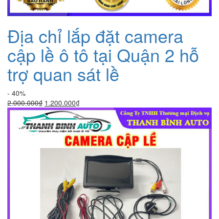
Địa chỉ lắp đặt camera
cập lề ô tô tại Quận 2 hỗ
trợ quan sát lề
- 40%
Giá
Giá
2.000.000
₫
1.200.000
₫
gốc
hiện
là:
tại
2.000.000₫.
là:
1.200.000₫.