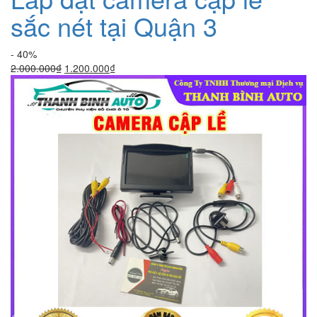
sắc nét tại Quận 3
- 40%
Giá
Giá
2.000.000
₫
1.200.000
₫
gốc
hiện
là:
tại
2.000.000₫.
là:
1.200.000₫.