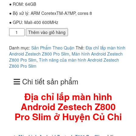
● ROM: 64GB
● Bộ xử lý: ARM CoretexTM-A7MP, cores 8
● GPU: Mali-400 600MHz
Địa
Thêm vào giỏ hàng
chỉ
lắp
Danh mục:
Sản Phẩm Theo Quận
Thẻ:
Địa chỉ lắp màn hình
màn
Android Zestech Z800 Pro Slim
,
Màn hình Android Zestech
hình
Z800 Pro Slim
,
Tính năng của màn hình Android Zestech
Android
Z800 Pro Slim
Zestech
Z800
Chi tiết sản phẩm
Pro
Slim
ở
Địa chỉ lắp màn hình
Huyện
Android Zestech Z800
Củ
Chi
Pro Slim ở Huyện Củ Chi
số
lượng