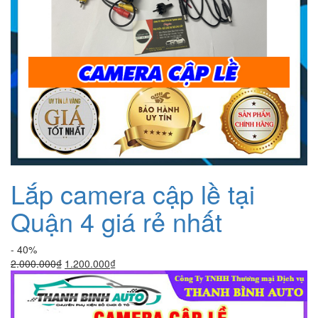
Lắp camera cập lề tại
Quận 4 giá rẻ nhất
- 40%
Giá
Giá
2.000.000
₫
1.200.000
₫
gốc
hiện
là:
tại
2.000.000₫.
là: