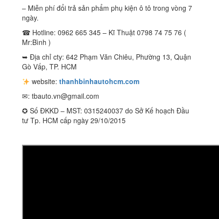
– Miễn phí đổi trả sản phẩm phụ kiện ô tô trong vòng 7
ngày.
☎ Hotline: 0962 665 345 – Kĩ Thuật 0798 74 75 76 (
Mr:Bình )
➥ Địa chỉ cty: 642 Phạm Văn Chiêu, Phường 13, Quận
Gò Vấp, TP. HCM
website:
thanhbinhautohcm.com
✉:
tbauto.vn@gmail.com
✪ Số ĐKKD – MST: 0315240037 do Sở Kế hoạch Đầu
tư Tp. HCM cấp ngày 29/10/2015