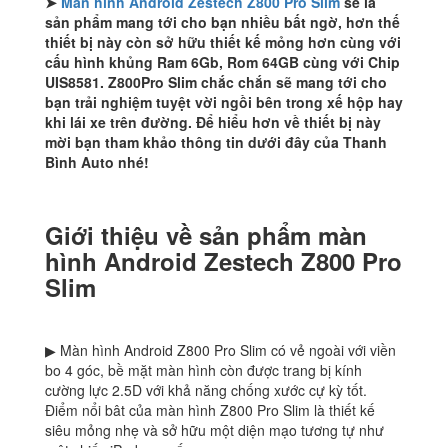
➤
Màn hình Android Zestech Z800 Pro Slim
sẽ là
sản phẩm mang tới cho bạn nhiều bất ngờ, hơn thế
thiết bị này còn sở hữu thiết kế mỏng hơn cùng với
cấu hình khủng Ram 6Gb, Rom 64GB cùng với Chip
UIS8581. Z800Pro Slim chắc chắn sẽ mang tới cho
bạn trải nghiệm tuyệt vời ngồi bên trong xế hộp hay
khi lái xe trên đường. Để hiểu hơn về thiết bị này
mời bạn tham khảo thông tin dưới đây của Thanh
Bình Auto nhé!
Giới thiệu về sản phẩm màn
hình Android Zestech Z800 Pro
Slim
▶ Màn hình Android Z800 Pro Slim có vẻ ngoài với viền
bo 4 góc, bề mặt màn hình còn được trang bị kính
cường lực 2.5D với khả năng chống xước cự kỳ tốt.
Điểm nổi bât của màn hình Z800 Pro Slim là thiết kế
siêu mỏng nhẹ và sở hữu một diện mạo tương tự như