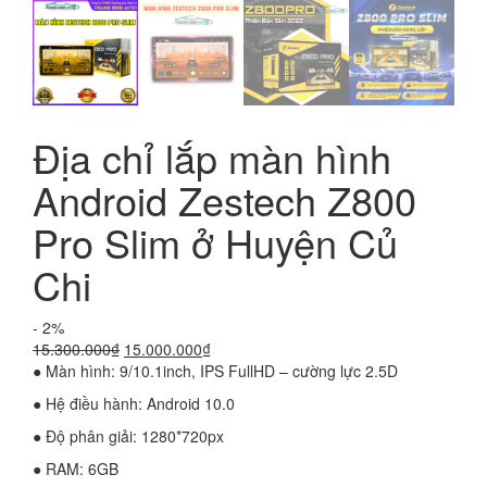
Địa chỉ lắp màn hình
Android Zestech Z800
Pro Slim ở Huyện Củ
Chi
- 2%
Giá
Giá
15.300.000
₫
15.000.000
₫
gốc
hiện
● Màn hình: 9/10.1inch, IPS FullHD – cường lực 2.5D
là:
tại
● Hệ điều hành: Android 10.0
15.300.000₫.
là:
15.000.000₫.
● Độ phân giải: 1280*720px
● RAM: 6GB