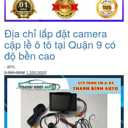
Địa chỉ lắp đặt camera
cập lề ô tô tại Quận 9 có
độ bền cao
- 40%
Giá
Giá
2.000.000
₫
1.200.000
₫
gốc
hiện
là:
tại
2.000.000₫.
là:
1.200.000₫.