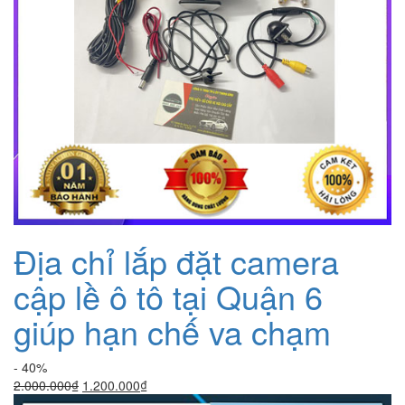
Địa chỉ lắp đặt camera
cập lề ô tô tại Quận 6
giúp hạn chế va chạm
- 40%
Giá
Giá
2.000.000
₫
1.200.000
₫
gốc
hiện