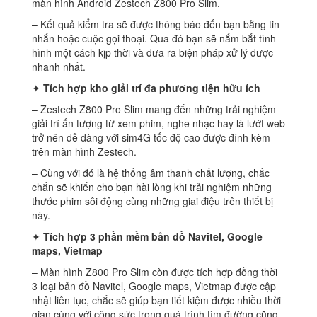
màn hình Android Zestech Z800 Pro Slim.
– Kết quả kiểm tra sẽ được thông báo đến bạn bằng tin
nhắn hoặc cuộc gọi thoại. Qua đó bạn sẽ nắm bắt tình
hình một cách kịp thời và đưa ra biện pháp xử lý được
nhanh nhất.
✦
Tích hợp kho giải trí đa phương tiện hữu ích
– Zestech Z800 Pro Slim mang đến những trải nghiệm
giải trí ấn tượng từ xem phim, nghe nhạc hay là lướt web
trở nên dễ dàng với sim4G tốc độ cao được đính kèm
trên màn hình Zestech.
– Cùng với đó là hệ thống âm thanh chất lượng, chắc
chắn sẽ khiến cho bạn hài lòng khi trải nghiệm những
thước phim sôi động cùng những giai điệu trên thiết bị
này.
✦
Tích hợp 3 phần mềm bản đồ Navitel, Google
maps, Vietmap
– Màn hình Z800 Pro Slim còn được tích hợp đồng thời
3 loại bản đồ Navitel, Google maps, Vietmap được cập
nhật liên tục, chắc sẽ giúp bạn tiết kiệm được nhiều thời
gian cùng với công sức trong quá trình tìm đường cũng