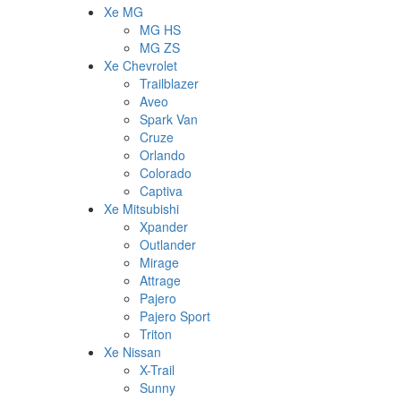
Xe MG
MG HS
MG ZS
Xe Chevrolet
Trailblazer
Aveo
Spark Van
Cruze
Orlando
Colorado
Captiva
Xe Mitsubishi
Xpander
Outlander
Mirage
Attrage
Pajero
Pajero Sport
Triton
Xe Nissan
X-Trail
Sunny