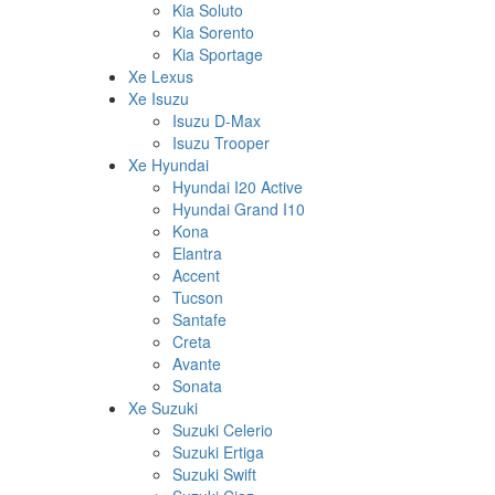
Kia Soluto
Kia Sorento
Kia Sportage
Xe Lexus
Xe Isuzu
Isuzu D-Max
Isuzu Trooper
Xe Hyundai
Hyundai I20 Active
Hyundai Grand I10
Kona
Elantra
Accent
Tucson
Santafe
Creta
Avante
Sonata
Xe Suzuki
Suzuki Celerio
Suzuki Ertiga
Suzuki Swift