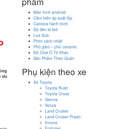
phẩm
Màn hình android
Cảm biến áp suất lốp
Camera hành trình
Độ đèn bi led
Loa Sub
o
Phim cách nhiệt
Phủ gầm – phủ ceramic
Đồ Chơi Ô Tô Khác
Sản Phẩm Theo Quận
Phụ kiện theo xe
hủng
 thì
Xe Toyota
Toyota Rush
Toyota Cross
Sienna
Venza
Land Cruiser
Land Cruiser Prado
Innova
Fortuner
 màn