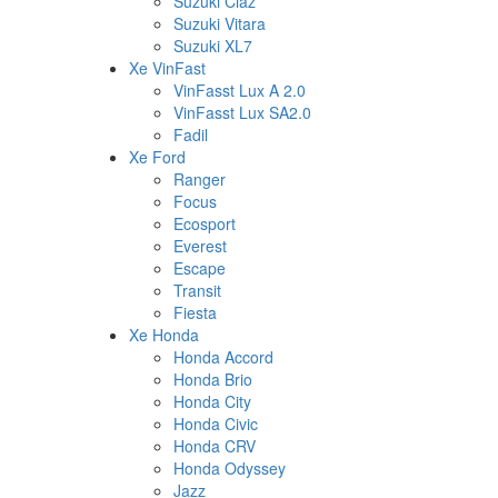
Suzuki Ciaz
Suzuki Vitara
Suzuki XL7
Xe VinFast
VinFasst Lux A 2.0
VinFasst Lux SA2.0
Fadil
Xe Ford
Ranger
Focus
Ecosport
Everest
Escape
Transit
Fiesta
Xe Honda
Honda Accord
Honda Brio
Honda City
Honda Civic
Honda CRV
Honda Odyssey
Jazz