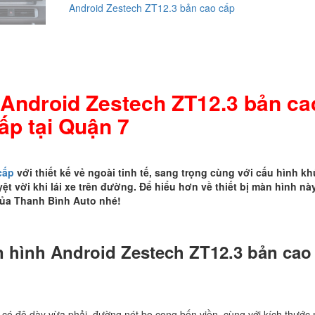
Android Zestech ZT12.3 bản cao cấp
Zestech
ZT12.3
bản
cao
cấp
tại
 Android Zestech ZT12.3 bản ca
Quận
7
ấp tại Quận 7
số
lượng
cấp
với thiết kế vẻ ngoài tinh tế, sang trọng cùng với cấu hình k
 vời khi lái xe trên đường. Để hiểu hơn về thiết bị màn hình này
của Thanh Bình Auto nhé!
n hình Android Zestech ZT12.3 bản cao
có độ dày vừa phải, đường nét bo cong bốn viền, cùng với kích thước