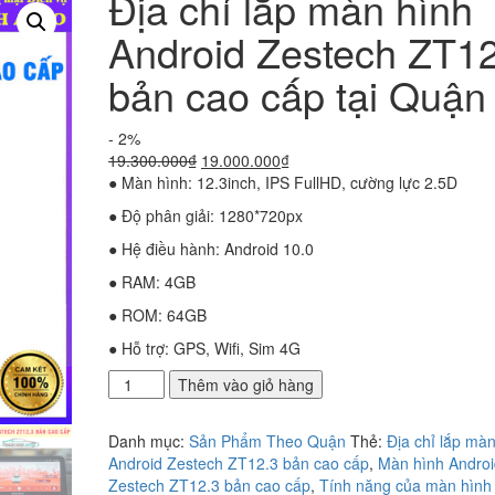
Địa chỉ lắp màn hình
Android Zestech ZT12
bản cao cấp tại Quận
- 2%
Giá
Giá
19.300.000
₫
19.000.000
₫
gốc
hiện
● Màn hình: 12.3inch, IPS FullHD, cường lực 2.5D
là:
tại
● Độ phân giải: 1280*720px
19.300.000₫.
là:
19.000.000₫.
● Hệ điều hành: Android 10.0
● RAM: 4GB
● ROM: 64GB
● Hỗ trợ: GPS, Wifi, Sim 4G
Địa
Thêm vào giỏ hàng
chỉ
lắp
Danh mục:
Sản Phẩm Theo Quận
Thẻ:
Địa chỉ lắp mà
màn
Android Zestech ZT12.3 bản cao cấp
,
Màn hình Androi
hình
Zestech ZT12.3 bản cao cấp
,
Tính năng của màn hình
Android