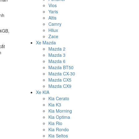
Vios
Yaris
ảnh
Altis
Camry
Hilux
 4GB,
Zace
Xe Mazda
cắt
Mazda 2
n
Mazda 3
Mazda 6
Mazda BT50
Mazda CX-30
Mazda CX5
Mazda CX9
Xe KIA
Kia Cerato
Kia K3
Kia Morning
Kia Optima
Kia Rio
Kia Rondo
Kia Seltos