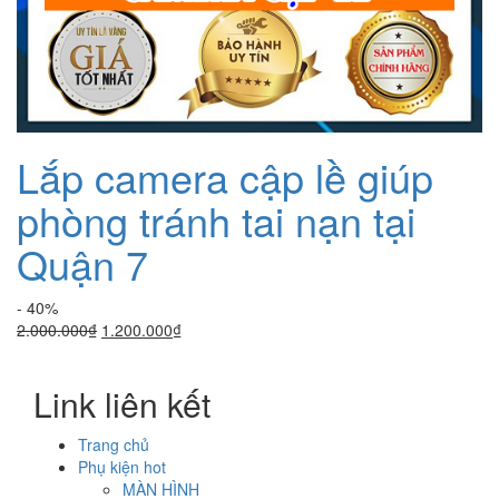
Lắp camera cập lề giúp
phòng tránh tai nạn tại
Quận 7
- 40%
Giá
Giá
2.000.000
₫
1.200.000
₫
gốc
hiện
là:
tại
Link liên kết
2.000.000₫.
là:
1.200.000₫.
Trang chủ
Phụ kiện hot
MÀN HÌNH