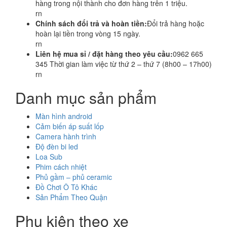
hàng trong nội thành cho đơn hàng trên 1 triệu.
rn
Chính sách đổi trả và hoàn tiền:
Đổi trả hàng hoặc
hoàn lại tiền trong vòng 15 ngày.
rn
Liên hệ mua sỉ / đặt hàng theo yêu cầu:
0962 665
345 Thời gian làm việc từ thứ 2 – thứ 7 (8h00 – 17h00)
rn
Danh mục sản phẩm
Màn hình android
Cảm biến áp suất lốp
Camera hành trình
Độ đèn bi led
Loa Sub
Phim cách nhiệt
Phủ gầm – phủ ceramic
Đồ Chơi Ô Tô Khác
Sản Phẩm Theo Quận
Phụ kiện theo xe