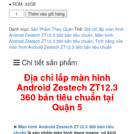
● ROM: 32GB
Địa
Thêm vào giỏ hàng
chỉ
lắp
Danh mục:
Sản Phẩm Theo Quận
Thẻ:
Địa chỉ lắp màn hình
màn
Android Zestech ZT12.3 360 bản tiêu chuẩn
,
Màn hình
hình
Android Zestech ZT12.3 360 bản tiêu chuẩn
,
Tính năng của
Android
màn hình Android Zestech ZT12.3 360 bản tiêu chuẩn
Zestech
ZT12.3
Chi tiết sản phẩm
360
bản
tiêu
Địa chỉ lắp màn hình
chuẩn
Android Zestech ZT12.3
tại
Quận
360 bản tiêu chuẩn tại
5
số
Quận 5
lượng
➤
Màn hình Android Zestech ZT12.3 360 bản tiêu
chuẩn
là sản phẩm màn hình dạng ngang, có kích