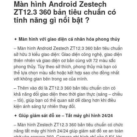
Màn hình Android Zestech
ZT12.3 360 bản tiêu chuẩn có
tính năng gì nổi bật ?
✦
Màn hình với giao diện cá nhân hóa phong thủy
– Màn hình Android Zestech ZT12.3 360 bản tiêu chuẩn
sở hữu 3 kiểu giao diện: Giao diện công nghệ, giao diện
thiên nhiên và giao diện cơ bản cùng với 72 màu sắc
phong thủy. Tùy theo sở thích, phong thủy mà bạn có
thể lựa chọn màu sắc hoặc kết hợp sao cho đồng nhất
với không gian bên trong xe của mình.
– Thêm vào đó là ZT12.3 360 bản tiêu chuẩn còn có
khả năng đổi giao diện theo thời gian thực (sáng – chiều
– tối), giúp bạn có thể quan sát dễ dàng hơn khi điều
kiện ánh sáng tự nhiên thay đổi.
✦
Giúp giám sát đỗ xe – Tắt máy ghi hình 24/24
– Màn hình Zestech ZT12.3 360 bản tiêu chuẩn có chức
năng tắt máy ghi hình 24/24 giúp giám sát đỗ xe an toàn
nhờ vào camera 360. Camera ghi hình chỉ cần 0.5V, khi