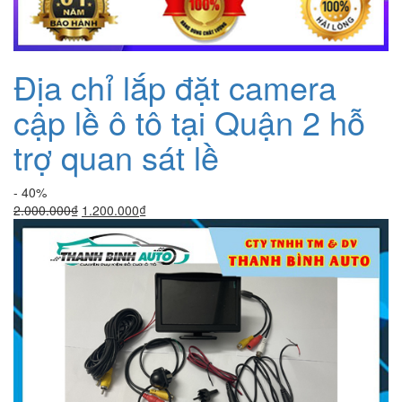
Địa chỉ lắp đặt camera
cập lề ô tô tại Quận 2 hỗ
trợ quan sát lề
- 40%
Giá
Giá
2.000.000
₫
1.200.000
₫
gốc
hiện
là:
tại
2.000.000₫.
là:
1.200.000₫.