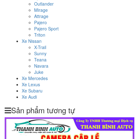
Outlander
Mirage
Attrage
Pajero
Pajero Sport
Triton
Xe Nissan
X-Trail
Sunny
Teana
Navara
Juke
Xe Mercedes
Xe Lexus
Xe Subaru
Xe Audi
Sản phẩm tương tự