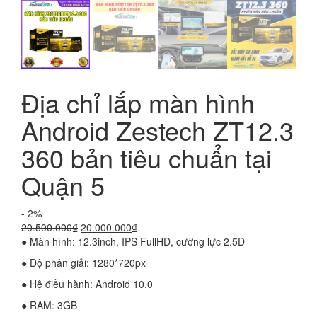
Địa chỉ lắp màn hình
Android Zestech ZT12.3
360 bản tiêu chuẩn tại
Quận 5
- 2%
Giá
Giá
20.500.000
₫
20.000.000
₫
gốc
hiện
● Màn hình: 12.3inch, IPS FullHD, cường lực 2.5D
là:
tại
● Độ phân giải: 1280*720px
20.500.000₫.
là:
20.000.000₫.
● Hệ điều hành: Android 10.0
● RAM: 3GB