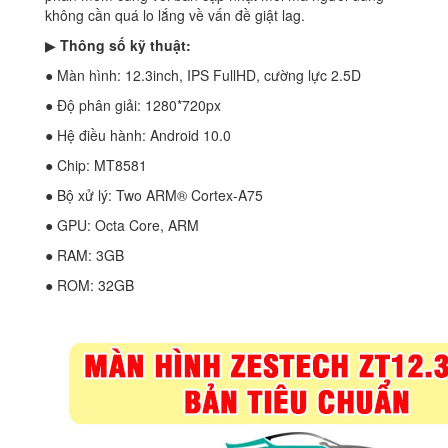
không cần quá lo lắng về vấn đề giật lag.
▶
Thông số kỹ thuật:
● Màn hình: 12.3inch, IPS FullHD, cường lực 2.5D
● Độ phân giải: 1280*720px
● Hệ điều hành: Android 10.0
● Chip: MT8581
● Bộ xử lý: Two ARM® Cortex-A75
● GPU: Octa Core, ARM
● RAM: 3GB
● ROM: 32GB