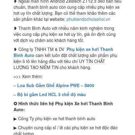
❥ Ngoài màn hình Android Zestech ZT12.3 360 bản tiêu
chuẩn, thanh bình auto còn cung cấp nhiều phụ kiện xe
hơi uy tín chất lượng. Bạn có thể tham khảo thêm các
sản phẩm khác tại website:
phukiendochoixehoi.vn
❥ Thanh Bình Auto với nhiều năm kinh nghiệm trong
việc cung cấp phụ kiện xe hơi uy tín, giá ổn định cùng
với dịch vụ chăm sóc khách hàng tốt.
❥ Công ty TNHH TM & DV
Phụ kiện xe hơi Thanh
Bình Auto
cam kết luôn đặt chất lượng sản phẩm phụ
kiện ô tô lên hàng đầu với tiêu chí UY TÍN CHẤT
LƯỢNG TẠO NIỀM TIN cho khách hàng.
=>> Xem thêm:
–
Loa Sub Gầm Ghế Alpine PWE – S800
–
Bộ bi gầm Led HCL 3 chế độ màu
✪
Hình thức liên hệ Phụ kiện Xe hơi Thanh Bình
Auto:
▶ Công Ty phụ kiện xe hơi thanh binh auto
▶ Chuyên cung cấp sỉ / lẻ các phụ kiện xe hơi độc đáo
chất lượng.