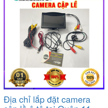
2.000.000₫.
là:
1.200.000₫.
Địa chỉ lắp đặt camera