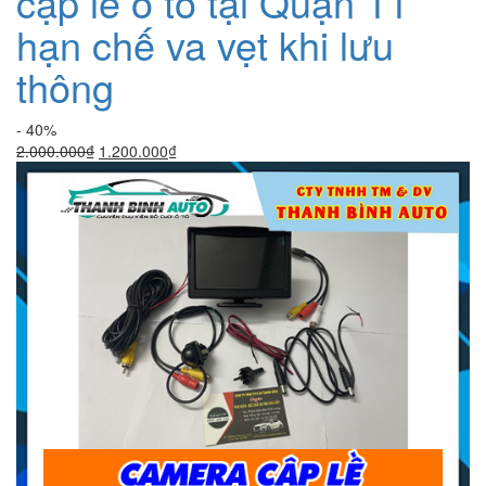
cập lề ô tô tại Quận 11
hạn chế va vẹt khi lưu
thông
- 40%
Giá
Giá
2.000.000
₫
1.200.000
₫
gốc
hiện
là:
tại
2.000.000₫.
là:
1.200.000₫.