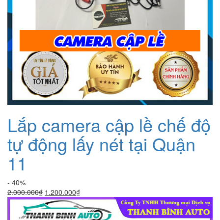
Lắp camera cập lề chế độ
tự động lấy nét tại Quận
11
- 40%
Giá
Giá
2.000.000
₫
1.200.000
₫
gốc
hiện
là:
tại