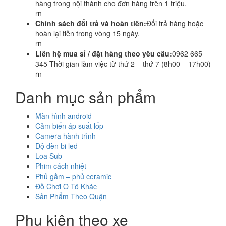
hàng trong nội thành cho đơn hàng trên 1 triệu.
rn
Chính sách đổi trả và hoàn tiền:
Đổi trả hàng hoặc
hoàn lại tiền trong vòng 15 ngày.
rn
Liên hệ mua sỉ / đặt hàng theo yêu cầu:
0962 665
345 Thời gian làm việc từ thứ 2 – thứ 7 (8h00 – 17h00)
rn
Danh mục sản phẩm
Màn hình android
Cảm biến áp suất lốp
Camera hành trình
Độ đèn bi led
Loa Sub
Phim cách nhiệt
Phủ gầm – phủ ceramic
Đồ Chơi Ô Tô Khác
Sản Phẩm Theo Quận
Phụ kiện theo xe