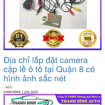
Địa chỉ lắp đặt camera
cập lề ô tô tại Quận 8 có
hình ảnh sắc nét
- 40%
Giá
Giá
2.000.000
₫
1.200.000
₫
gốc
hiện
là:
tại