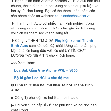
❥ Ngoài màn hình Android Zestech ZT12.3 360 bản tiêu
chuẩn, thanh bình auto còn cung cấp nhiều phụ kiện xe
hơi uy tín chất lượng. Bạn có thể tham khảo thêm các
sản phẩm khác tại website:
phukiendochoixehoi.vn
❥ Thanh Bình Auto với nhiều năm kinh nghiệm trong
việc cung cấp phụ kiện xe hơi uy tín, giá ổn định cùng
với dịch vụ chăm sóc khách hàng tốt.
❥ Công ty TNHH TM & DV
Phụ kiện xe hơi Thanh
Bình Auto
cam kết luôn đặt chất lượng sản phẩm phụ
kiện ô tô lên hàng đầu với tiêu chí UY TÍN CHẤT
LƯỢNG TẠO NIỀM TIN cho khách hàng.
=>> Xem thêm:
–
Loa Sub Gầm Ghế Alpine PWE – S800
–
Bộ bi gầm Led HCL 3 chế độ màu
✪
Hình thức liên hệ Phụ kiện Xe hơi Thanh Bình
Auto:
▶ Công Ty phụ kiện xe hơi thanh binh auto
▶ Chuyên cung cấp sỉ / lẻ các phụ kiện xe hơi độc đáo
chất lượng.