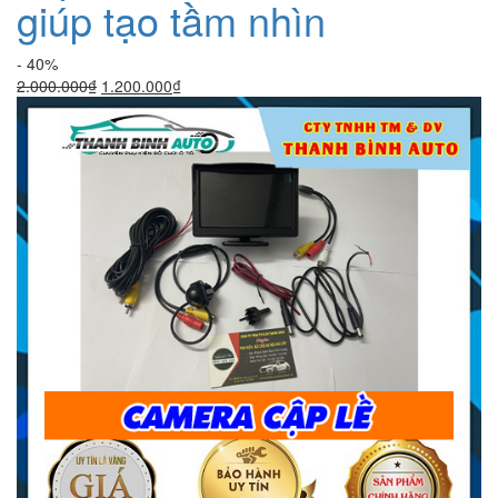
giúp tạo tầm nhìn
- 40%
Giá
Giá
2.000.000
₫
1.200.000
₫
gốc
hiện
là:
tại
2.000.000₫.
là:
1.200.000₫.