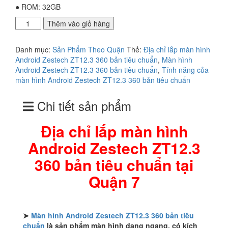
● ROM: 32GB
Địa
Thêm vào giỏ hàng
chỉ
lắp
Danh mục:
Sản Phẩm Theo Quận
Thẻ:
Địa chỉ lắp màn hình
màn
Android Zestech ZT12.3 360 bản tiêu chuẩn
,
Màn hình
hình
Android Zestech ZT12.3 360 bản tiêu chuẩn
,
Tính năng của
Android
màn hình Android Zestech ZT12.3 360 bản tiêu chuẩn
Zestech
ZT12.3
Chi tiết sản phẩm
360
bản
tiêu
Địa chỉ lắp màn hình
chuẩn
Android Zestech ZT12.3
tại
Quận
360 bản tiêu chuẩn tại
7
số
Quận 7
lượng
➤
Màn hình Android Zestech ZT12.3 360 bản tiêu
chuẩn
là sản phẩm màn hình dạng ngang, có kích