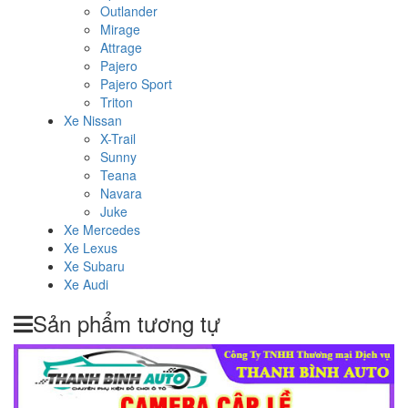
Outlander
Mirage
Attrage
Pajero
Pajero Sport
Triton
Xe Nissan
X-Trail
Sunny
Teana
Navara
Juke
Xe Mercedes
Xe Lexus
Xe Subaru
Xe Audi
Sản phẩm tương tự