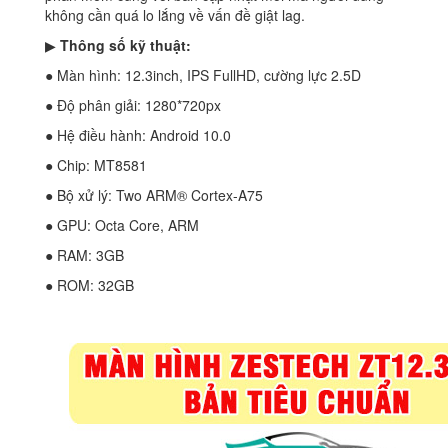
không cần quá lo lắng về vấn đề giật lag.
▶
Thông số kỹ thuật:
● Màn hình: 12.3inch, IPS FullHD, cường lực 2.5D
● Độ phân giải: 1280*720px
● Hệ điều hành: Android 10.0
● Chip: MT8581
● Bộ xử lý: Two ARM® Cortex-A75
● GPU: Octa Core, ARM
● RAM: 3GB
● ROM: 32GB