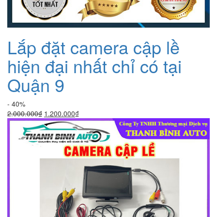
Lắp đặt camera cập lề
hiện đại nhất chỉ có tại
Quận 9
- 40%
Giá
Giá
2.000.000
₫
1.200.000
₫
gốc
hiện
là:
tại
2.000.000₫.
là:
1.200.000₫.