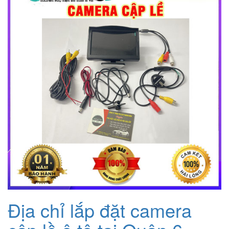
2.000.000₫.
là:
1.200.000₫.
Địa chỉ lắp đặt camera