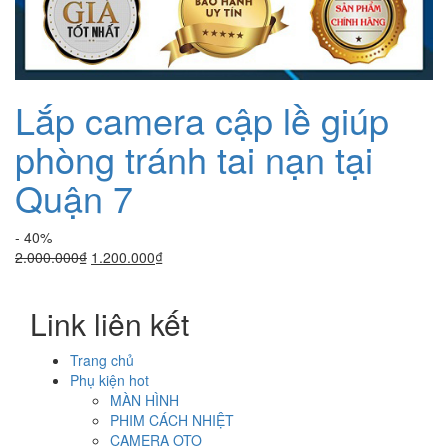
Lắp camera cập lề giúp
phòng tránh tai nạn tại
Quận 7
- 40%
Giá
Giá
2.000.000
₫
1.200.000
₫
gốc
hiện
là:
tại
Link liên kết
2.000.000₫.
là:
1.200.000₫.
Trang chủ
Phụ kiện hot
MÀN HÌNH
PHIM CÁCH NHIỆT
CAMERA OTO