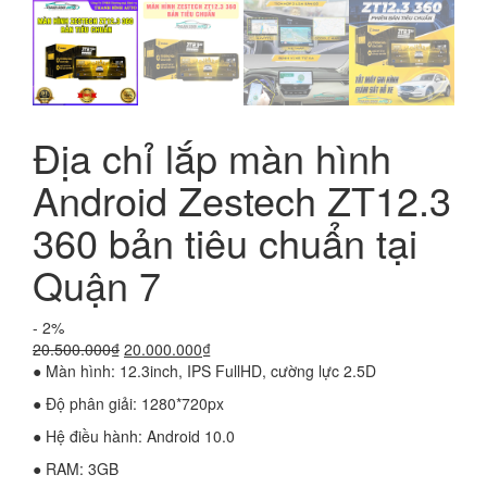
Địa chỉ lắp màn hình
Android Zestech ZT12.3
360 bản tiêu chuẩn tại
Quận 7
- 2%
Giá
Giá
20.500.000
₫
20.000.000
₫
gốc
hiện
● Màn hình: 12.3inch, IPS FullHD, cường lực 2.5D
là:
tại
● Độ phân giải: 1280*720px
20.500.000₫.
là:
20.000.000₫.
● Hệ điều hành: Android 10.0
● RAM: 3GB