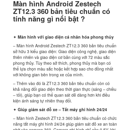
Màn hình Android Zestech
ZT12.3 360 bản tiêu chuẩn có
tính năng gì nổi bật ?
✦
Màn hình với giao diện cá nhân hóa phong thủy
– Màn hình Android Zestech ZT12.3 360 bản tiêu chuẩn
sở hữu 3 kiểu giao diện: Giao diện công nghệ, giao diện
thiên nhiên và giao diện cơ bản cùng với 72 màu sắc
phong thủy. Tùy theo sở thích, phong thủy mà bạn có
thể lựa chọn màu sắc hoặc kết hợp sao cho đồng nhất
với không gian bên trong xe của mình.
– Thêm vào đó là ZT12.3 360 bản tiêu chuẩn còn có
khả năng đổi giao diện theo thời gian thực (sáng – chiều
– tối), giúp bạn có thể quan sát dễ dàng hơn khi điều
kiện ánh sáng tự nhiên thay đổi.
✦
Giúp giám sát đỗ xe – Tắt máy ghi hình 24/24
– Màn hình Zestech ZT12.3 360 bản tiêu chuẩn có chức
năng tắt máy ghi hình 24/24 giúp giám sát đỗ xe an toàn
nhờ vào camera 360. Camera ghi hình chỉ cần 0.5V, khi